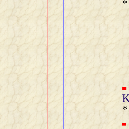
*
K
*