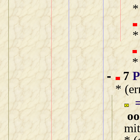
*
*
*
7
P
-
* (e
oo
mi