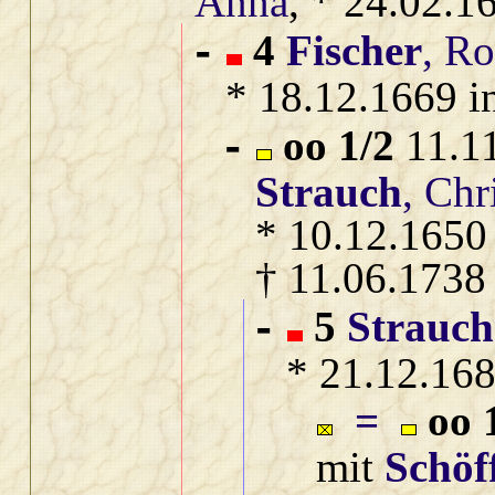
Anna
, * 24.02.1
4
Fischer
, Ro
-
* 18.12.1669 i
oo 1/2
11.11
-
Strauch
, Chr
* 10.12.1650
† 11.06.1738
5
Strauch
-
* 21.12.168
=
oo 
mit
Schöf