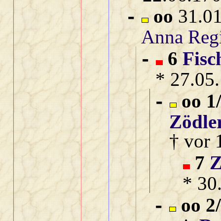
oo
31.01
-
Anna Reg
6
Fisc
-
* 27.05
oo 1
-
Zödle
† vor 
7
Z
* 30
oo 2
-