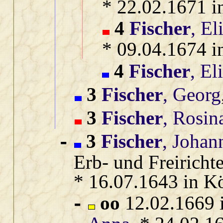
* 22.02.1671 i
4
Fischer
, El
* 09.04.1674 i
4
Fischer
, El
3
Fischer
, Georg
3
Fischer
, Rosin
3
Fischer
, Johan
-
Erb‑ und Freiricht
* 16.07.1643 in K
oo
12.02.1669 
-