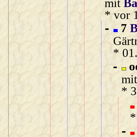
mit
Ba
* vor 
7
B
-
Gärt
* 01
o
-
mi
* 
*
-