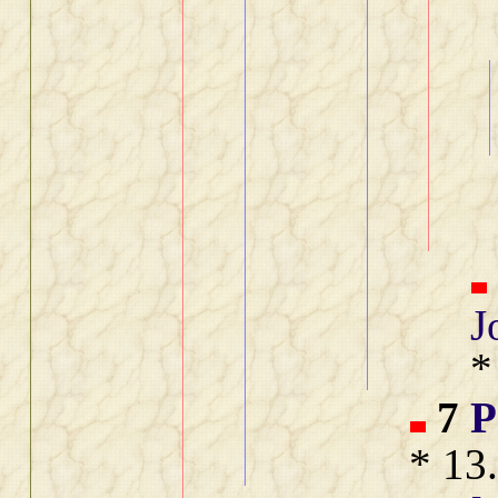
J
*
7
P
* 13