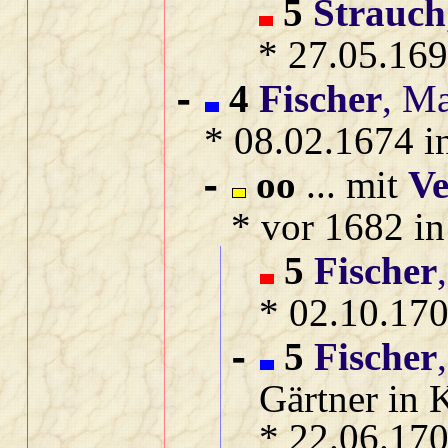
5
Strauch
* 27.05.169
4
Fischer
, M
-
* 08.02.1674 i
oo
... mit
Ve
-
* vor 1682 i
5
Fischer
* 02.10.170
5
Fischer
-
Gärtner in 
* 22.06.170