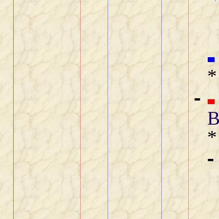
*
-
B
*
-