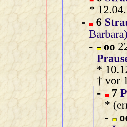
* 12.04
6
Stra
-
Barbara
oo
22
-
Praus
* 10.1
† vor 
7
P
-
* (e
o
-