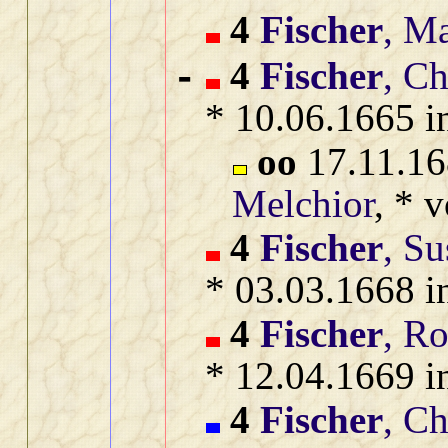
4
Fischer
, Ma
4
Fischer
, Ch
-
* 10.06.1665 i
oo
17.11.16
Melchior
, * 
4
Fischer
, S
* 03.03.1668 i
4
Fischer
, Ro
* 12.04.1669 i
4
Fischer
, Ch