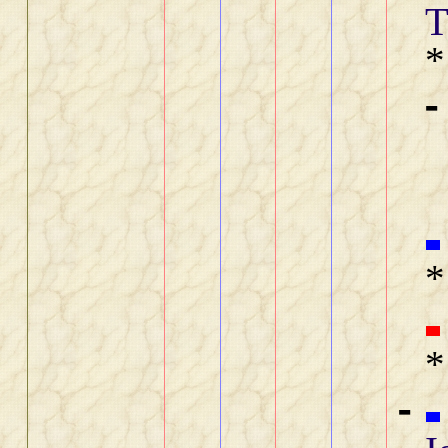
T
*
-
*
*
-