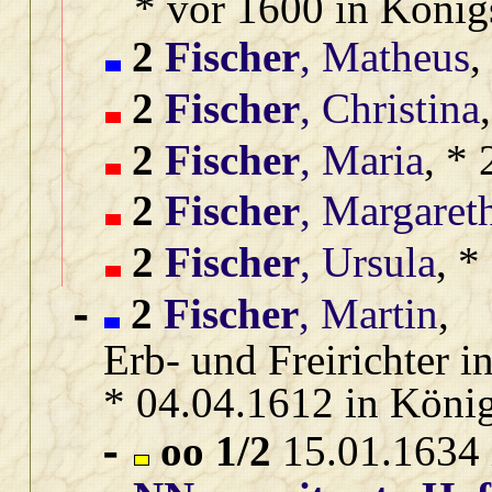
* vor 1600 in König
2
Fischer
, Matheus
,
2
Fischer
, Christina
2
Fischer
, Maria
, *
2
Fischer
, Margaret
2
Fischer
, Ursula
, *
2
Fischer
, Martin
,
-
Erb‑ und Freirichter i
* 04.04.1612 in Köni
oo 1/2
15.01.1634 
-