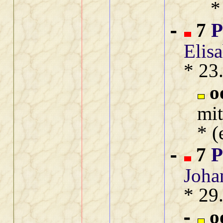
*
7
P
-
Elis
* 23
o
mi
* (
7
P
-
Joha
* 29
o
-