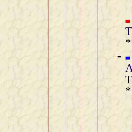
T
*
-
A
T
*