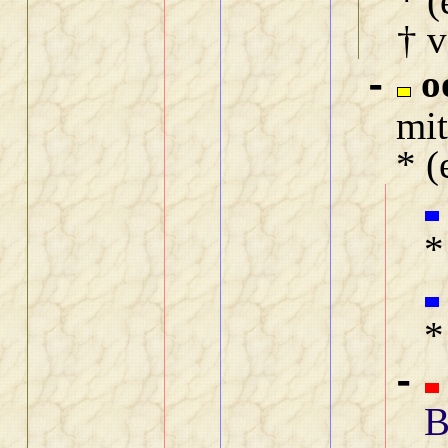
* (
† 
o
-
mi
* (
*
*
-
B