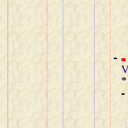
-
V
*
-