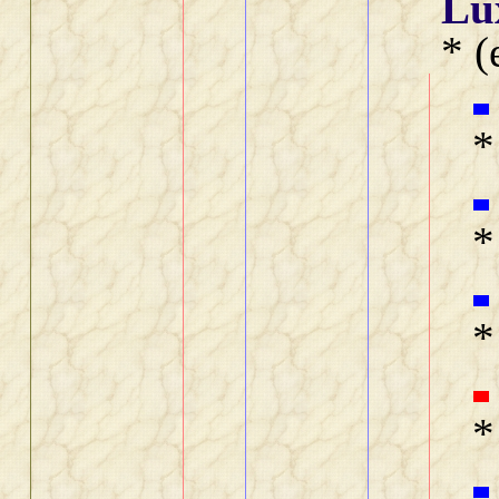
Lu
* (
*
*
*
*