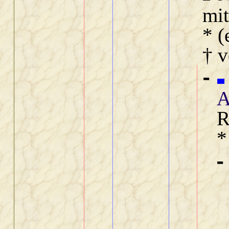
mi
* (
† v
-
A
R
*
-