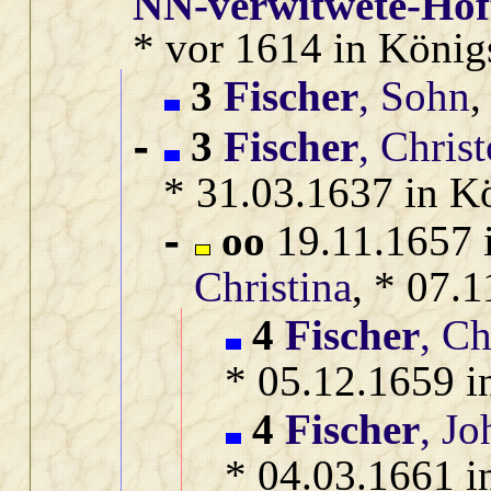
NN‑verwitwete‑Ho
* vor 1614 in König
3
Fischer
, Sohn
,
3
Fischer
, Chris
-
* 31.03.1637 in K
oo
19.11.1657 
-
Christina
, * 07.
4
Fischer
, Ch
* 05.12.1659 i
4
Fischer
, J
* 04.03.1661 i