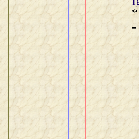
I
*
-