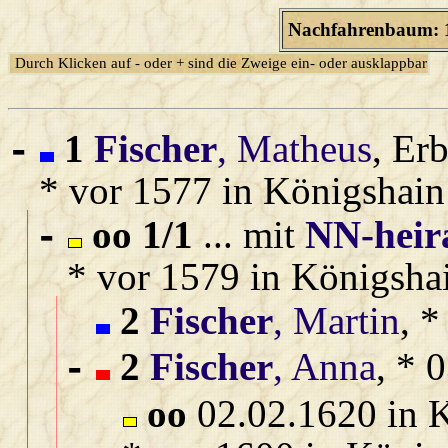
Nachfahrenbaum: 1
Durch Klicken auf - oder + sind die Zweige ein- oder ausklappbar
1
Fischer
, Matheus
, Er
-
* vor 1577 in Königshain
oo 1/1
... mit
NN‑heira
-
* vor 1579 in Königsha
2
Fischer
, Martin
, 
2
Fischer
, Anna
, * 
-
oo
02.02.1620 in 