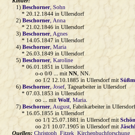
Kinder:
1)
Beschorner
, Sohn
* 20.12.1844 in Ullersdorf
2)
Beschorner
, Anna
* 21.02.1846 in Ullersdorf
3)
Beschorner
, Agnes
* 14.05.1847 in Ullersdorf
4)
Beschorner
, Maria
* 26.03.1849 in Ullersdorf
5)
Beschorner
, Karoline
* 06.01.1851 in Ullersdorf
o-o 0/0 ... mit
NN
, NN.
oo 1/2 12.10.1885 in Ullersdorf mit
Süßm
6)
Beschorner
, Josef
, Tagearbeiter in Ullersdorf
* 07.03.1853 in Ullersdorf
oo ... mit
Wolf
, Maria
.
7)
Beschorner
, August
, Fabrikarbeiter in Ullersdor
* 16.05.1855 in Ullersdorf
oo 1/1 25.07.1881 in Ullersdorf mit
Schö
oo 2/1 10.07.1905 in Ullersdorf mit
Jäsch
Quellen:
Christoph_Fitzek_Kirchenbuchforschung