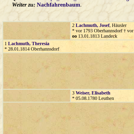
Weiter zu:
Nachfahrenbaum
.
2
Lachmuth
, Josef
, Häusler
* vor 1793 Oberhannsdorf † vo
oo
13.01.1813 Landeck
1
Lachmuth
, Theresia
* 28.01.1814 Oberhannsdorf
3
Weiser
, Elisabeth
* 05.08.1780 Leuthen