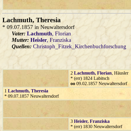
Lachmuth
, Theresia
* 09.07.1857 in Neuwaltersdorf
Vater:
Lachmuth
, Florian
Mutter:
Heisler
, Franziska
Quellen:
Christoph_Fitzek_Kirchenbuchforschung
2
Lachmuth
, Florian
, Häusler
* (err) 1824 Labitsch
oo
09.02.1857 Neuwaltersdorf
1
Lachmuth
, Theresia
* 09.07.1857 Neuwaltersdorf
3
Heisler
, Franziska
* (err) 1830 Neuwaltersdorf