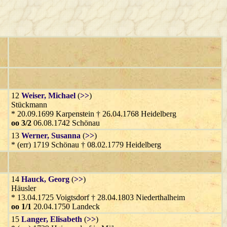
12
Weiser
, Michael
(
>>
)
Stückmann
* 20.09.1699 Karpenstein † 26.04.1768 Heidelberg
oo 3/2
06.08.1742 Schönau
13
Werner
, Susanna
(
>>
)
* (err) 1719 Schönau † 08.02.1779 Heidelberg
14
Hauck
, Georg
(
>>
)
Häusler
* 13.04.1725 Voigtsdorf † 28.04.1803 Niederthalheim
oo 1/1
20.04.1750 Landeck
15
Langer
, Elisabeth
(
>>
)