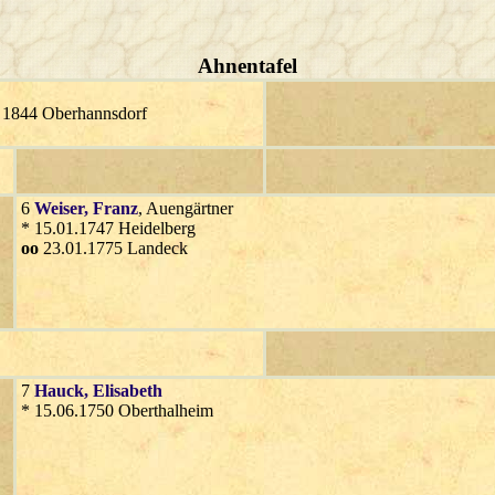
Ahnentafel
r 1844 Oberhannsdorf
6
Weiser
, Franz
, Auengärtner
* 15.01.1747 Heidelberg
oo
23.01.1775 Landeck
7
Hauck
, Elisabeth
* 15.06.1750 Oberthalheim