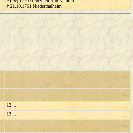
* (err) 1729 Heinzendorf in Mähren
† 21.10.1761 Niederthalheim
12 ...
13 ...