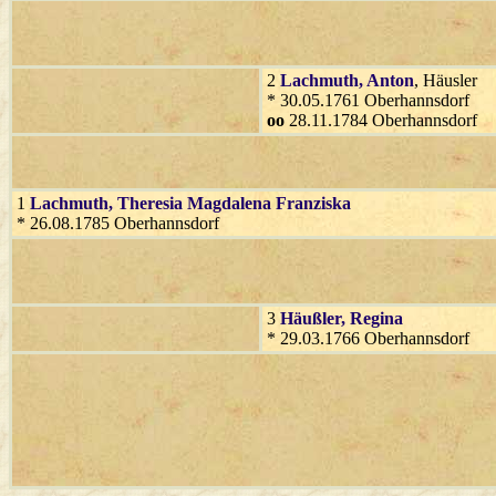
2
Lachmuth
, Anton
, Häusler
* 30.05.1761 Oberhannsdorf
oo
28.11.1784 Oberhannsdorf
1
Lachmuth
, Theresia Magdalena Franziska
* 26.08.1785 Oberhannsdorf
3
Häußler
, Regina
* 29.03.1766 Oberhannsdorf