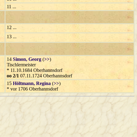
11 ...
12 ...
13 ...
14
Simon
, Georg
(
>>
)
Tischlermeister
* 11.10.1684 Oberhannsdorf
oo 2/1
07.11.1724 Oberhannsdorf
15
Höltmann
, Regina
(
>>
)
* vor 1706 Oberhannsdorf