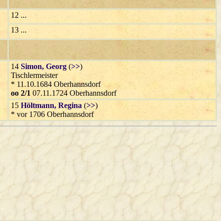
12 ...
13 ...
14
Simon
, Georg
(
>>
)
Tischlermeister
* 11.10.1684 Oberhannsdorf
oo 2/1
07.11.1724 Oberhannsdorf
15
Höltmann
, Regina
(
>>
)
* vor 1706 Oberhannsdorf