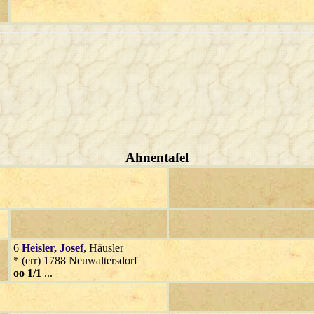
Ahnentafel
6
Heisler
, Josef
, Häusler
* (err) 1788 Neuwaltersdorf
oo 1/1
...