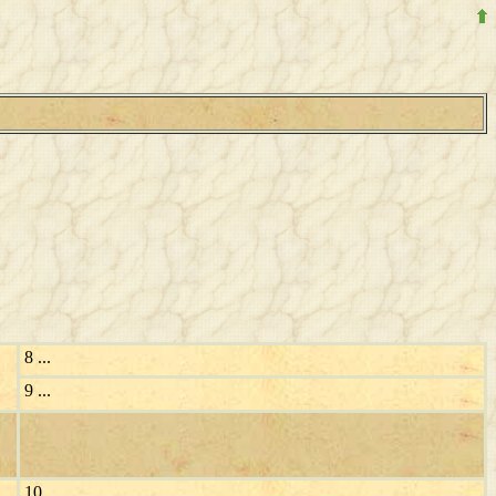
8 ...
9 ...
10 ...