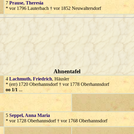
7
Prause
, Theresia
* vor 1796 Lauterbach † vor 1852 Neuwaltersdorf
Ahnentafel
4
Lachmuth
, Friedrich
, Häusler
* (err) 1720 Oberhannsdorf † vor 1778 Oberhannsdorf
oo 1/1
...
5
Seppel
, Anna Maria
* vor 1728 Oberhannsdorf † vor 1768 Oberhannsdorf