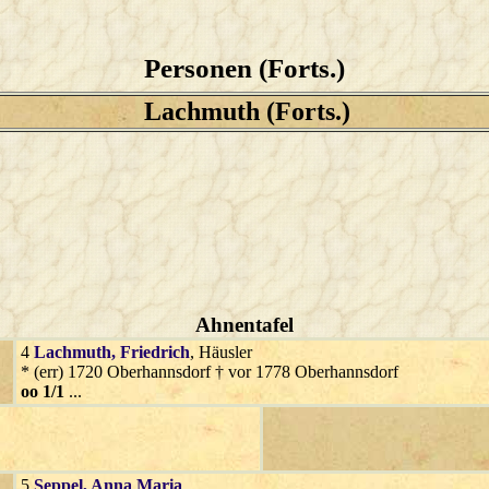
Personen (Forts.)
Lachmuth (Forts.)
Ahnentafel
4
Lachmuth
, Friedrich
, Häusler
* (err) 1720 Oberhannsdorf † vor 1778 Oberhannsdorf
oo 1/1
...
5
Seppel
, Anna Maria