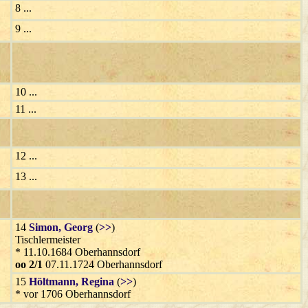
8 ...
9 ...
10 ...
11 ...
12 ...
13 ...
14
Simon
, Georg
(
>>
)
Tischlermeister
* 11.10.1684 Oberhannsdorf
oo 2/1
07.11.1724 Oberhannsdorf
15
Höltmann
, Regina
(
>>
)
* vor 1706 Oberhannsdorf