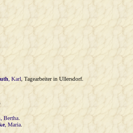
uth
, Karl
, Tagearbeiter in Ullersdorf.
f
n
, Bertha
.
ke
, Maria
.