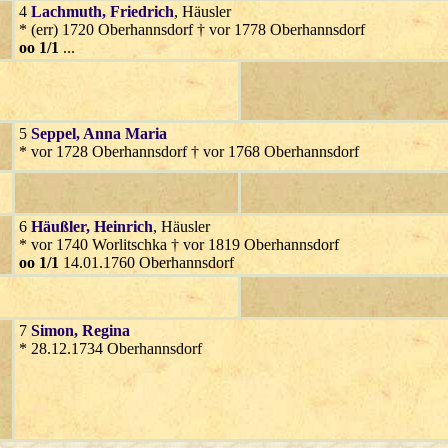
4
Lachmuth
, Friedrich
, Häusler
* (err) 1720 Oberhannsdorf † vor 1778 Oberhannsdorf
oo 1/1
...
5
Seppel
, Anna Maria
* vor 1728 Oberhannsdorf † vor 1768 Oberhannsdorf
6
Häußler
, Heinrich
, Häusler
* vor 1740 Worlitschka † vor 1819 Oberhannsdorf
oo 1/1
14.01.1760 Oberhannsdorf
7
Simon
, Regina
* 28.12.1734 Oberhannsdorf