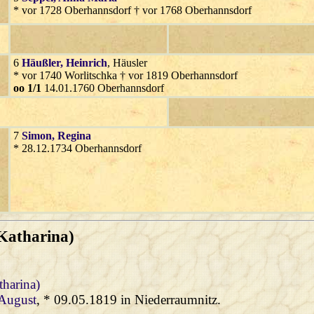
* vor 1728 Oberhannsdorf † vor 1768 Oberhannsdorf
6
Häußler
, Heinrich
, Häusler
* vor 1740 Worlitschka † vor 1819 Oberhannsdorf
oo 1/1
14.01.1760 Oberhannsdorf
7
Simon
, Regina
* 28.12.1734 Oberhannsdorf
 Katharina)
tharina)
 August
, * 09.05.1819 in Niederraumnitz.