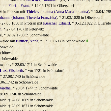
Anton Florian Franz
, * 12.05.1791 in Olbersdorf
6 in Protzan mit
Thieler
, Johanna (Anna Maria Johanna)
, * 15.04.179
Johanna (Johanna Theresia Franziska)
, * 21.03.1828 in Olbersdorf
o
27.05.1850 in Protzan mit
Kuschel
, Eduard
, * 05.12.1822 in Ullersd
l
, * 27.04.1767 in Peterwitz
e, * 02.02.1700 in Schönwalde
walde mit
Bittner
, Anna
, * 17.11.1693 in Schönwalde
hönwalde
 Schönwalde
 Schönwalde
önwalde, * 22.05.1711 in Schönwalde
Lux
, Elisabeth
, * vor 1721 in Frömsdorf
 * 27.08.1740 in Schönwalde
0.06.1742 in Schönwalde
garetha
, * 20.04.1744 in Schönwalde
 28.09.1746 in Schönwalde
alde. † 24.08.1669 in Schönwalde
alde. † 28.09.1671 in Schönwalde