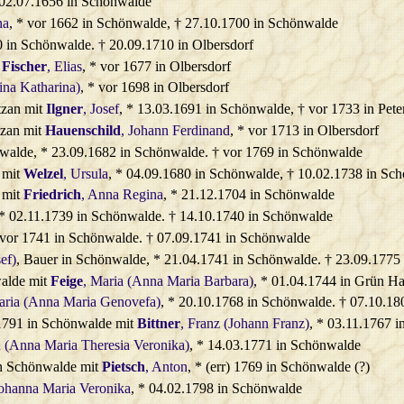
 02.07.1656 in Schönwalde
na
, * vor 1662 in Schönwalde, † 27.10.1700 in Schönwalde
0 in Schönwalde. † 20.09.1710 in Olbersdorf
t
Fischer
, Elias
, * vor 1677 in Olbersdorf
ina Katharina)
, * vor 1698 in Olbersdorf
tzan mit
Ilgner
, Josef
, * 13.03.1691 in Schönwalde, † vor 1733 in Pete
tzan mit
Hauenschild
, Johann Ferdinand
, * vor 1713 in Olbersdorf
nwalde, * 23.09.1682 in Schönwalde. † vor 1769 in Schönwalde
 mit
Welzel
, Ursula
, * 04.09.1680 in Schönwalde, † 10.02.1738 in Sc
 mit
Friedrich
, Anna Regina
, * 21.12.1704 in Schönwalde
 * 02.11.1739 in Schönwalde. † 14.10.1740 in Schönwalde
 vor 1741 in Schönwalde. † 07.09.1741 in Schönwalde
ef)
, Bauer in Schönwalde, * 21.04.1741 in Schönwalde. † 23.09.1775
alde mit
Feige
, Maria (Anna Maria Barbara)
, * 01.04.1744 in Grün Ha
aria (Anna Maria Genovefa)
, * 20.10.1768 in Schönwalde. † 07.10.18
1791 in Schönwalde mit
Bittner
, Franz (Johann Franz)
, * 03.11.1767 
a (Anna Maria Theresia Veronika)
, * 14.03.1771 in Schönwalde
n Schönwalde mit
Pietsch
, Anton
, * (err) 1769 in Schönwalde (?)
Johanna Maria Veronika
, * 04.02.1798 in Schönwalde