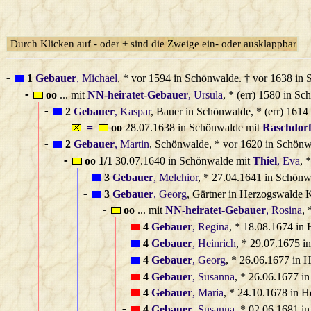
Durch Klicken auf - oder + sind die Zweige ein- oder ausklappbar
1
Gebauer
, Michael
, * vor 1594 in Schönwalde. † vor 1638 in
-
oo
... mit
NN‑heiratet‑Gebauer
, Ursula
, * (err) 1580 in S
-
2
Gebauer
, Kaspar
, Bauer in Schönwalde, * (err) 161
-
=
oo
28.07.1638 in Schönwalde mit
Raschdor
2
Gebauer
, Martin
, Schönwalde, * vor 1620 in Schön
-
oo 1/1
30.07.1640 in Schönwalde mit
Thiel
, Eva
, 
-
3
Gebauer
, Melchior
, * 27.04.1641 in Schön
3
Gebauer
, Georg
, Gärtner in Herzogswalde 
-
oo
... mit
NN‑heiratet‑Gebauer
, Rosina
, 
-
4
Gebauer
, Regina
, * 18.08.1674 in
4
Gebauer
, Heinrich
, * 29.07.1675 i
4
Gebauer
, Georg
, * 26.06.1677 in 
4
Gebauer
, Susanna
, * 26.06.1677 i
4
Gebauer
, Maria
, * 24.10.1678 in 
4
Gebauer
, Susanna
, * 02.06.1681 i
-