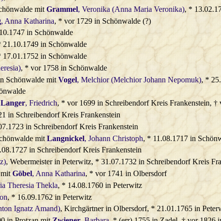
Schönwalde mit
Grammel
, Veronika (Anna Maria Veronika)
, * 13.02.
g
, Anna Katharina
, * vor 1729 in Schönwalde (?)
.10.1747 in Schönwalde
* 21.10.1749 in Schönwalde
* 17.01.1752 in Schönwalde
eresia)
, * vor 1758 in Schönwalde
in Schönwalde mit
Vogel
, Melchior (Melchior Johann Nepomuk)
, * 2
hönwalde
t
Langer
, Friedrich
, * vor 1699 in Schreibendorf Kreis Frankenstein, †
21 in Schreibendorf Kreis Frankenstein
.07.1723 in Schreibendorf Kreis Frankenstein
Schönwalde mit
Langnickel
, Johann Christoph
, * 11.08.1717 in Schön
2.08.1727 in Schreibendorf Kreis Frankenstein
z)
, Webermeister in Peterwitz, * 31.07.1732 in Schreibendorf Kreis Fra
 mit
Göbel
, Anna Katharina
, * vor 1741 in Olbersdorf
ia Theresia Thekla
, * 14.08.1760 in Peterwitz
ton
, * 16.09.1762 in Peterwitz
nton Ignatz Amand)
, Kirchgärtner in Olbersdorf, * 21.01.1765 in Peter
0 in Protzan mit
Zwiener
, Barbara
, * (err) 1755 in Zadel, † vor 1826 