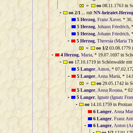
=
oo
08.11.1763 in 
oo 2/1
... mit
NN‑heiratet‑Herzo
-
5
Herzog
, Franz Xaver
, * 30
5
Herzog
, Johann Friedrich
, 
5
Herzog
, Johann Friedrich
, 
5
Herzog
, Theresia (Maria Th
-
=
oo 1/2
03.08.1779 
4
Herzog
, Maria
, * 19.07.1697 in Sc
-
oo
17.10.1719 in Schönwalde mi
-
5
Langer
, Anton
, * 07.02.17
5
Langer
, Anna Maria
, * 14
-
=
oo
29.05.1742 in 
5
Langer
, Anna Rosina
, * 0
5
Langer
, Ignatz (Ignatz Fran
-
oo
14.10.1759 in Protzan
-
6
Langer
, Anna Mar
6
Langer
, Franz An
6
Langer
, Anton (A
-
oo 1/2
12.01.179