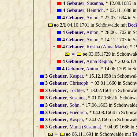
4
Gebauer
, Susanna
, * 12.08.1685 i
4
Gebauer
, Heinrich
, * 02.11.1688 i
4
Gebauer
, Anton
, * 27.03.1694 in 
oo 2/1
04.10.1701 in Schönwalde mit
Bec
-
4
Gebauer
, Anton
, * 28.06.1702 in 
4
Gebauer
, Anton
, * 14.12.1703 in 
4
Gebauer
, Rosina (Anna Maria)
, * 
-
=
oo
03.05.1729 in Schönwal
4
Gebauer
, Anna Regina
, * 20.06.17
4
Gebauer
, Anton
, * 14.06.1709 in 
3
Gebauer
, Kaspar
, * 15.12.1658 in Schönwal
3
Gebauer
, Christoph
, * 03.01.1660 in Schön
3
Gebauer
, Tochter
, * 18.02.1661 in Schönwa
3
Gebauer
, Susanna
, * 01.07.1662 in Schönw
3
Gebauer
, Sohn
, * 17.06.1663 in Schönwald
3
Gebauer
, Friedrich
, * 04.08.1664 in Schönw
3
Gebauer
, Kaspar
, * 24.07.1665 in Schönwal
3
Gebauer
, Maria (Susanna)
, * 04.09.1666 in
-
=
oo
06.11.1691 in Schönwalde mit
Te