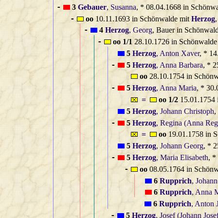
3
Gebauer
, Susanna
, * 08.04.1668 in Schönw
-
oo
10.11.1693 in Schönwalde mit
Herzog
-
4
Herzog
, Georg
, Bauer in Schönwal
-
oo 1/1
28.10.1726 in Schönwalde
-
5
Herzog
, Anton Xaver
, * 1
5
Herzog
, Anna Barbara
, * 
-
oo
28.10.1754 in Schönw
5
Herzog
, Anna Maria
, * 30
-
=
oo 1/2
15.01.1754 
5
Herzog
, Johann Christoph
,
5
Herzog
, Regina (Anna Reg
-
=
oo
19.01.1758 in 
5
Herzog
, Johann Georg
, * 
5
Herzog
, Maria Elisabeth
, 
-
oo
08.05.1764 in Schönw
-
6
Rupprich
, Johann
6
Rupprich
, Anna M
6
Rupprich
, Anton 
5
Herzog
, Josef (Johann Jose
-