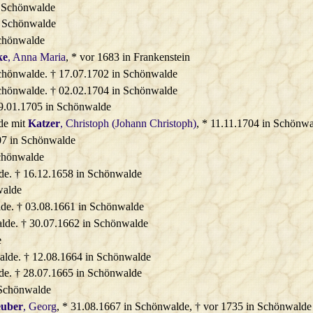
n Schönwalde
n Schönwalde
Schönwalde
ke
, Anna Maria
, * vor 1683 in Frankenstein
Schönwalde. † 17.07.1702 in Schönwalde
Schönwalde. † 02.02.1704 in Schönwalde
19.01.1705 in Schönwalde
de mit
Katzer
, Christoph (Johann Christoph)
, * 11.11.1704 in Schönw
07 in Schönwalde
Schönwalde
de. † 16.12.1658 in Schönwalde
walde
lde. † 03.08.1661 in Schönwalde
alde. † 30.07.1662 in Schönwalde
e
alde. † 12.08.1664 in Schönwalde
de. † 28.07.1665 in Schönwalde
 Schönwalde
uber
, Georg
, * 31.08.1667 in Schönwalde, † vor 1735 in Schönwald