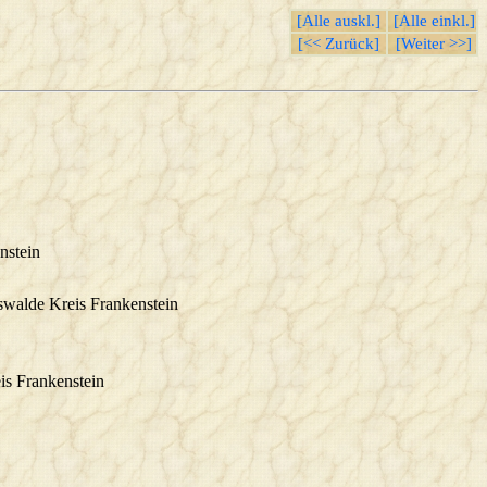
[Alle auskl.]
[Alle einkl.]
[<< Zurück]
[Weiter >>]
nstein
swalde Kreis Frankenstein
is Frankenstein