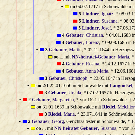
oo
04.07.1717 in Schönwalde mi
-
5
Lindner
, Ignatz
, * 08.03.
5
Lindner
, Susanna
, * 08.0
5
Lindner
, Josef
, * 27.06.17
4
Gebauer
, Christian
, * 04.01.1683 
4
Gebauer
, Lorenz
, * 09.08.1685 in
3
Gebauer
, Martin
, * 05.11.1644 in Herzogsw
-
oo
... mit
NN‑heiratet‑Gebauer
, Maria
, *
-
4
Gebauer
, Rosina
, * 24.12.1677 in
4
Gebauer
, Anna Maria
, * 12.06.168
3
Gebauer
, Christoph
, * 22.05.1647 in Herzo
oo 2/1
25.01.1656 in Schönwalde mit
Langnickel
,
-
3
Gebauer
, Ursula
, * 07.02.1657 in Herzogsw
2
Gebauer
, Margaretha
, * vor 1621 in Schönwalde. † 
-
oo
31.01.1639 in Schönwalde mit
Riedel
, Melchior
-
3
Riedel
, Maria
, * 23.07.1641 in Schönwalde.
2
Gebauer
, Georg
, Gerichtsältester in Schönwalde, *
-
oo
... mit
NN‑heiratet‑Gebauer
, Susanna
, * vor 1
-