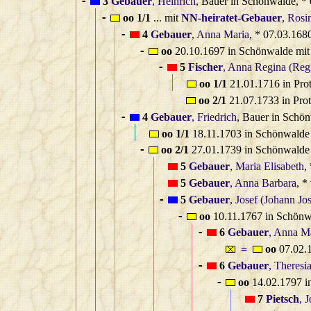
3
Gebauer
, Heinrich
, Bauer in Schönwalde, *
-
oo 1/1
... mit
NN‑heiratet‑Gebauer
, Rosi
-
4
Gebauer
, Anna Maria
, * 07.03.168
-
oo
20.10.1697 in Schönwalde mi
-
5
Fischer
, Anna Regina (Reg
-
oo 1/1
21.01.1716 in Pro
oo 2/1
21.07.1733 in Pro
4
Gebauer
, Friedrich
, Bauer in Schö
-
oo 1/1
18.11.1703 in Schönwalde
oo 2/1
27.01.1739 in Schönwalde
-
5
Gebauer
, Maria Elisabeth
,
5
Gebauer
, Anna Barbara
, *
5
Gebauer
, Josef (Johann Jos
-
oo
10.11.1767 in Schönw
-
6
Gebauer
, Anna M
-
=
oo
07.02.
6
Gebauer
, Theresi
-
oo
14.02.1797 i
-
7
Pietsch
, 