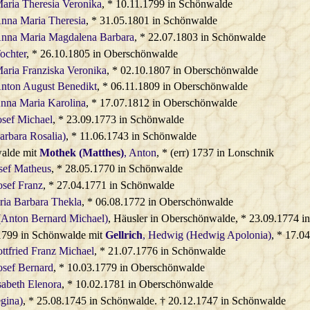
Maria Theresia Veronika
, * 10.11.1799 in Schönwalde
Anna Maria Theresia
, * 31.05.1801 in Schönwalde
Anna Maria Magdalena Barbara
, * 22.07.1803 in Schönwalde
Tochter
, * 26.10.1805 in Oberschönwalde
Maria Franziska Veronika
, * 02.10.1807 in Oberschönwalde
Anton August Benedikt
, * 06.11.1809 in Oberschönwalde
Anna Maria Karolina
, * 17.07.1812 in Oberschönwalde
osef Michael
, * 23.09.1773 in Schönwalde
arbara Rosalia)
, * 11.06.1743 in Schönwalde
alde mit
Mothek (Matthes)
, Anton
, * (err) 1737 in Lonschnik
sef Matheus
, * 28.05.1770 in Schönwalde
osef Franz
, * 27.04.1771 in Schönwalde
ria Barbara Thekla
, * 06.08.1772 in Oberschönwalde
 (Anton Bernard Michael)
, Häusler in Oberschönwalde, * 23.09.1774 
1799 in Schönwalde mit
Gellrich
, Hedwig (Hedwig Apolonia)
, * 17.0
ttfried Franz Michael
, * 21.07.1776 in Schönwalde
osef Bernard
, * 10.03.1779 in Oberschönwalde
sabeth Elenora
, * 10.02.1781 in Oberschönwalde
gina)
, * 25.08.1745 in Schönwalde. † 20.12.1747 in Schönwalde