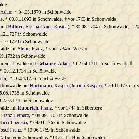
alde
, Adam
, * 04.03.1670 in Schönwalde
de, * 08.01.1695 in Schönwalde. † vor 1763 in Schönwalde
 mit
Bittner
, Rosina (Anna Rosina)
, * 30.08.1704 in Schönwalde, † 2
4.12.1727 in Schönwalde
25.10.1729 in Schönwalde
alde mit
Stehr
, Franz
, * vor 1734 in Wiesau
.09.1732 in Schönwalde
in Schönwalde mit
Gebauer
, Adam
, * 02.04.1711 in Schönwalde
 * 09.12.1734 in Schönwalde
ina)
, * 16.04.1736 in Schönwalde
Schönwalde mit
Hartmann
, Kaspar (Johann Kaspar)
, * 20.11.1735 in
25.08.1738 in Schönwalde
* 02.07.1741 in Schönwalde
alde mit
Rupprich
, Franz
, * vor 1744 in Silberberg
 Franz Bernard
, * 08.09.1765 in Schönwalde
aria Theresia
, * 04.04.1767 in Schönwalde
Josef Franz
, * 19.06.1769 in Schönwalde
f)
, Bauer in Schönwalde, * 01.01.1744 in Schönwalde