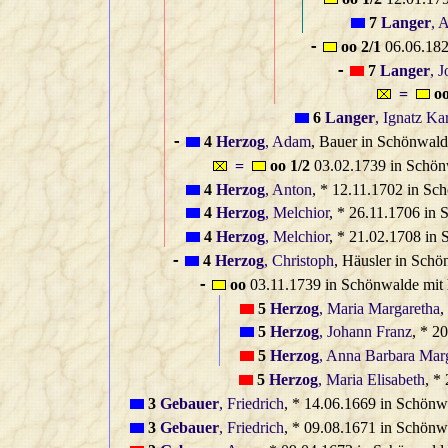
-
7
Langer
, 
oo 2/1
06.06.182
-
7
Langer
, 
-
=
o
6
Langer
, Ignatz Kar
4
Herzog
, Adam
, Bauer in Schönwald
-
=
oo 1/2
03.02.1739 in Schön
4
Herzog
, Anton
, * 12.11.1702 in Sc
4
Herzog
, Melchior
, * 26.11.1706 in
4
Herzog
, Melchior
, * 21.02.1708 in
4
Herzog
, Christoph
, Häusler in Sch
-
oo
03.11.1739 in Schönwalde mit
-
5
Herzog
, Maria Margaretha
,
5
Herzog
, Johann Franz
, * 2
5
Herzog
, Anna Barbara Mar
5
Herzog
, Maria Elisabeth
, *
3
Gebauer
, Friedrich
, * 14.06.1669 in Schönw
3
Gebauer
, Friedrich
, * 09.08.1671 in Schönw