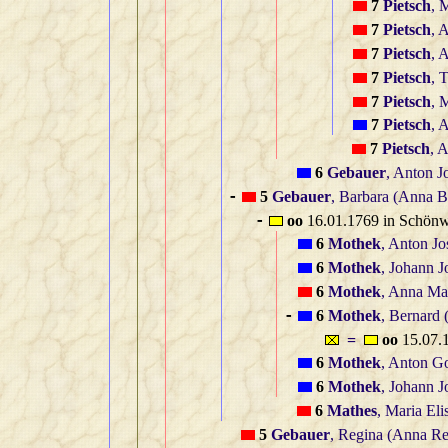
7
Pietsch
, 
7
Pietsch
, 
7
Pietsch
, 
7
Pietsch
, 
7
Pietsch
, 
7
Pietsch
, 
7
Pietsch
, 
6
Gebauer
, Anton J
5
Gebauer
, Barbara (Anna B
-
oo
16.01.1769 in Schönw
-
6
Mothek
, Anton Jo
6
Mothek
, Johann J
6
Mothek
, Anna Ma
6
Mothek
, Bernard
-
=
oo
15.07.
6
Mothek
, Anton Go
6
Mothek
, Johann J
6
Mathes
, Maria Eli
5
Gebauer
, Regina (Anna Re