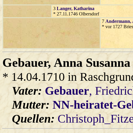
3
Langer
, Katharina
* 27.11.1746 Olbersdorf
7
Andermann
,
* vor 1727 Bries
Gebauer
, Anna Susanna
* 14.04.1710 in Raschgrun
Vater:
Gebauer
, Friedri
Mutter:
NN-heiratet-Ge
Quellen:
Christoph_Fitz