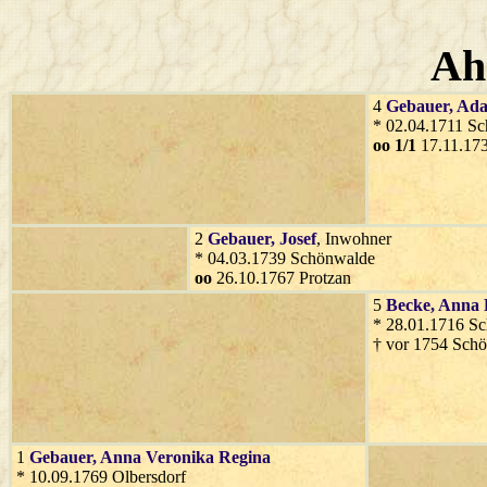
Ah
4
Gebauer
, Ad
* 02.04.1711 S
oo 1/1
17.11.17
2
Gebauer
, Josef
, Inwohner
* 04.03.1739 Schönwalde
oo
26.10.1767 Protzan
5
Becke
, Anna 
* 28.01.1716 S
† vor 1754 Sch
1
Gebauer
, Anna Veronika Regina
* 10.09.1769 Olbersdorf