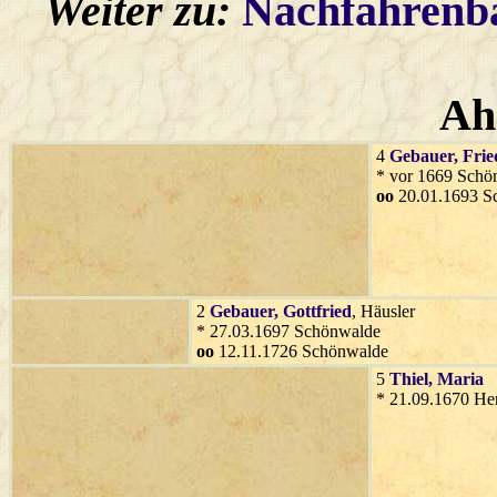
Weiter zu:
Nachfahren
Ah
4
Gebauer
, Fri
* vor 1669 Schö
oo
20.01.1693 S
2
Gebauer
, Gottfried
, Häusler
* 27.03.1697 Schönwalde
oo
12.11.1726 Schönwalde
5
Thiel
, Maria
* 21.09.1670 He