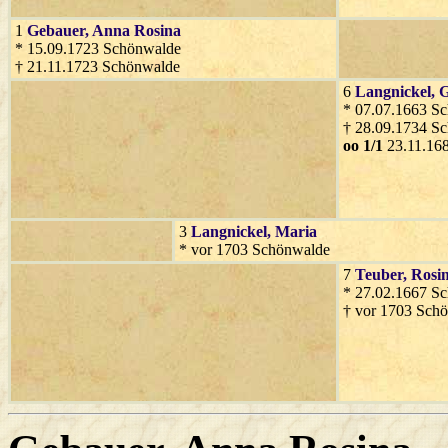
1
Gebauer
, Anna Rosina
* 15.09.1723 Schönwalde
† 21.11.1723 Schönwalde
6
Langnickel
, 
* 07.07.1663 S
† 28.09.1734 S
oo 1/1
23.11.16
3
Langnickel
, Maria
* vor 1703 Schönwalde
7
Teuber
, Rosi
* 27.02.1667 S
† vor 1703 Sch