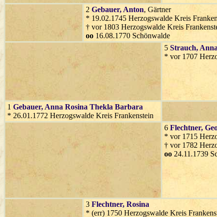
2
Gebauer
, Anton
, Gärtner
* 19.02.1745 Herzogswalde Kreis Franken
† vor 1803 Herzogswalde Kreis Frankenst
oo
16.08.1770 Schönwalde
5
Strauch
, Ann
* vor 1707 Herz
1
Gebauer
, Anna Rosina Thekla Barbara
* 26.01.1772 Herzogswalde Kreis Frankenstein
6
Flechtner
, Ge
* vor 1715 Herz
† vor 1782 Herz
oo
24.11.1739 S
3
Flechtner
, Rosina
* (err) 1750 Herzogswalde Kreis Frankens