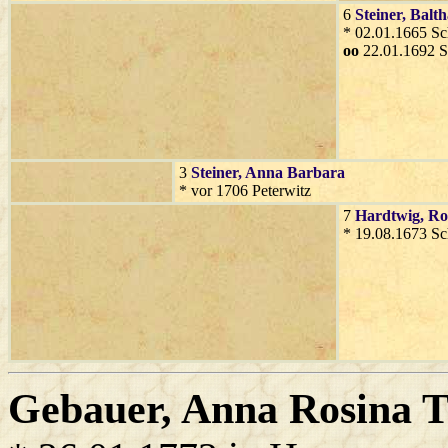
6
Steiner
, Balt
* 02.01.1665 S
oo
22.01.1692 
3
Steiner
, Anna Barbara
* vor 1706 Peterwitz
7
Hardtwig
, Ro
* 19.08.1673 S
Gebauer
, Anna Rosina 