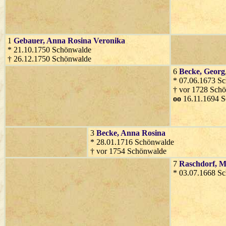
1
Gebauer
, Anna Rosina Veronika
* 21.10.1750 Schönwalde
† 26.12.1750 Schönwalde
6
Becke
, Georg
* 07.06.1673 S
† vor 1728 Sch
oo
16.11.1694 
3
Becke
, Anna Rosina
* 28.01.1716 Schönwalde
† vor 1754 Schönwalde
7
Raschdorf
, M
* 03.07.1668 S