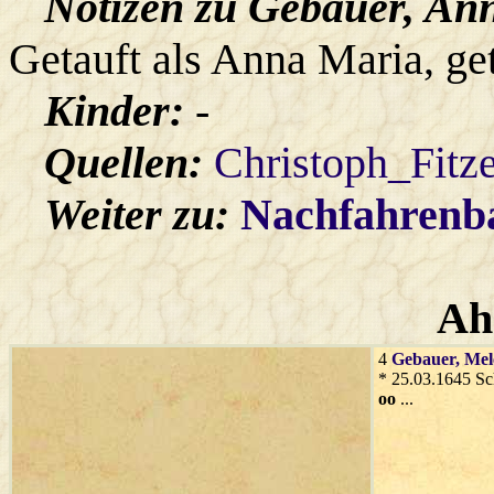
Notizen zu Gebauer, An
Getauft als Anna Maria, ge
Kinder:
-
Quellen:
Christoph_Fitz
Weiter zu:
Nachfahren
Ah
4
Gebauer
, Mel
* 25.03.1645 S
oo
...