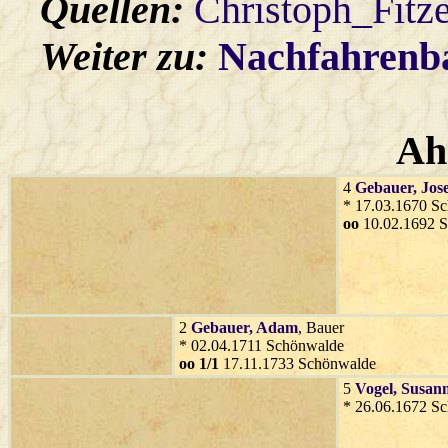
Quellen:
Christoph_Fitz
Weiter zu:
Nachfahren
Ah
4
Gebauer
, Jos
* 17.03.1670 S
oo
10.02.1692 
2
Gebauer
, Adam
, Bauer
* 02.04.1711 Schönwalde
oo 1/1
17.11.1733 Schönwalde
5
Vogel
, Susan
* 26.06.1672 S