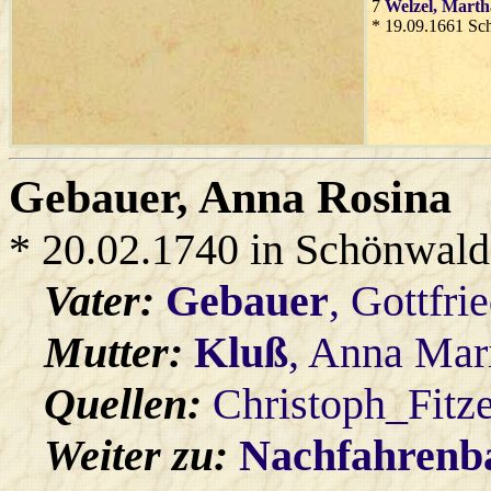
7
Welzel
, Marth
* 19.09.1661 Sc
Gebauer
, Anna Rosina
* 20.02.1740 in Schönwald
Vater:
Gebauer
, Gottfri
Mutter:
Kluß
, Anna Mar
Quellen:
Christoph_Fitz
Weiter zu:
Nachfahren