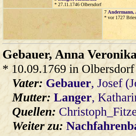
* 27.11.1746 Olbersdorf
7
Andermann
,
* vor 1727 Bries
Gebauer
, Anna Veronik
* 10.09.1769 in Olbersdorf
Vater:
Gebauer
, Josef (
Mutter:
Langer
, Kathar
Quellen:
Christoph_Fitz
Weiter zu:
Nachfahren