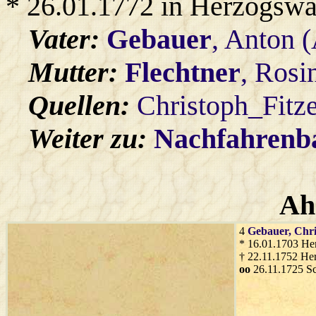
* 26.01.1772 in Herzogswa
Vater:
Gebauer
, Anton 
Mutter:
Flechtner
, Rosi
Quellen:
Christoph_Fitz
Weiter zu:
Nachfahren
Ah
4
Gebauer
, Chr
* 16.01.1703 He
† 22.11.1752 He
oo
26.11.1725 S