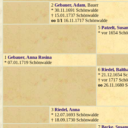
2
Gebauer
, Adam
, Bauer
* 30.11.1691 Schönwalde
† 15.01.1737 Schönwalde
oo 1/1
16.11.1717 Schönwalde
5
Patzelt
, Susa
* vor 1654 Schö
1
Gebauer
, Anna Rosina
* 07.01.1719 Schönwalde
6
Riedel
, Balth
* 21.12.1654 S
† vor 1717 Sch
oo
26.11.1680 
3
Riedel
, Anna
* 12.07.1693 Schönwalde
† 18.09.1730 Schönwalde
7
Becke
, Susan