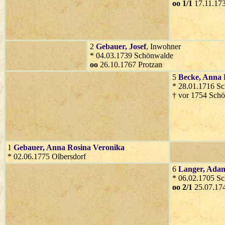
oo 1/1
17.11.17
2
Gebauer
, Josef
, Inwohner
* 04.03.1739 Schönwalde
oo
26.10.1767 Protzan
5
Becke
, Anna 
* 28.01.1716 S
† vor 1754 Sch
1
Gebauer
, Anna Rosina Veronika
* 02.06.1775 Olbersdorf
6
Langer
, Ada
* 06.02.1705 Sc
oo 2/1
25.07.174