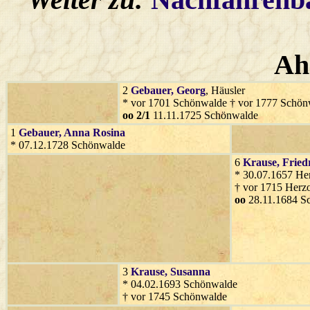
Ah
2
Gebauer
, Georg
, Häusler
* vor 1701 Schönwalde † vor 1777 Schön
oo 2/1
11.11.1725 Schönwalde
1
Gebauer
, Anna Rosina
* 07.12.1728 Schönwalde
6
Krause
, Fried
* 30.07.1657 He
† vor 1715 Herz
oo
28.11.1684 S
3
Krause
, Susanna
* 04.02.1693 Schönwalde
† vor 1745 Schönwalde