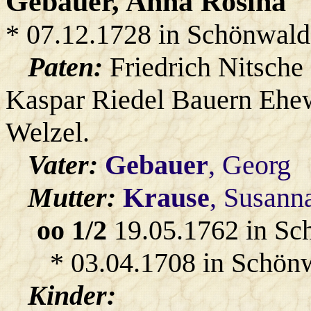
Gebauer
, Anna Rosina
* 07.12.1728 in Schönwald
Paten:
Friedrich Nitsche
Kaspar Riedel Bauern Ehew
Welzel.
Vater:
Gebauer
, Georg
Mutter:
Krause
, Susann
oo 1/2
19.05.1762 in Sc
* 03.04.1708 in Schön
Kinder: