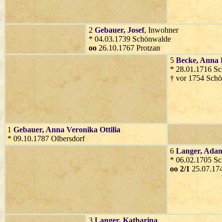
2
Gebauer
, Josef
, Inwohner
* 04.03.1739 Schönwalde
oo
26.10.1767 Protzan
5
Becke
, Anna 
* 28.01.1716 S
† vor 1754 Sch
1
Gebauer
, Anna Veronika Ottilia
* 09.10.1787 Olbersdorf
6
Langer
, Ada
* 06.02.1705 Sc
oo 2/1
25.07.174
3
Langer
, Katharina