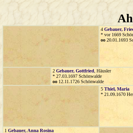
Ah
4
Gebauer
, Fri
* vor 1669 Schö
oo
20.01.1693 S
2
Gebauer
, Gottfried
, Häusler
* 27.03.1697 Schönwalde
oo
12.11.1726 Schönwalde
5
Thiel
, Maria
* 21.09.1670 He
1
Gebauer
, Anna Rosina