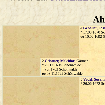
Ah
4
Gebauer
, Jos
* 17.03.1670 S
oo
10.02.1692 
2
Gebauer
, Melchior
, Gärtner
* 29.12.1694 Schönwalde
† vor 1763 Schönwalde
oo
03.11.1722 Schönwalde
5
Vogel
, Susan
* 26.06.1672 S