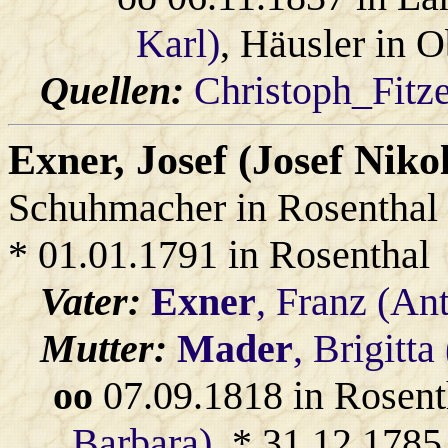
Karl)
, Häusler in 
Quellen:
Christoph_Fitz
Exner
, Josef (Josef Niko
Schuhmacher in Rosenthal
* 01.01.1791 in Rosenthal
Vater:
Exner
, Franz (An
Mutter:
Mader
, Brigitta
oo
07.09.1818 in Rosent
Barbara)
, * 31.12.1785