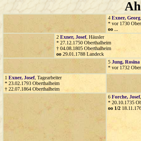
Ah
4
Exner
, Georg
* vor 1730 Ober
oo
...
2
Exner
, Josef
, Häusler
* 27.12.1750 Oberthalheim
† 04.08.1805 Oberthalheim
oo
29.01.1788 Landeck
5
Jung
, Rosina
* vor 1732 Ober
1
Exner
, Josef
, Tagearbeiter
* 23.02.1793 Oberthalheim
† 22.07.1864 Oberthalheim
6
Forche
, Josef
* 20.10.1735 Ob
oo 1/2
18.11.17