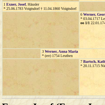
1
Exner
, Josef
, Häusler
* 25.06.1783 Voigtsdorf † 11.04.1860 Voigtsdorf
6
Werner
, Geo
* 03.04.1717 Le
oo 1/1
22.01.17
3
Werner
, Anna Maria
* (err) 1754 Leuthen
7
Bartsch
, Kat
* 20.11.1715 Ni