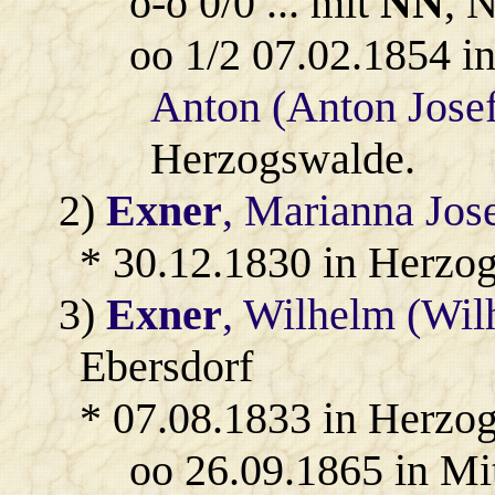
o-o 0/0 ... mit
NN
, 
oo 1/2 07.02.1854 i
Anton (Anton Josef
Herzogswalde.
2)
Exner
, Marianna Jos
* 30.12.1830 in Herzo
3)
Exner
, Wilhelm (Wil
Ebersdorf
* 07.08.1833 in Herzo
oo 26.09.1865 in Mi