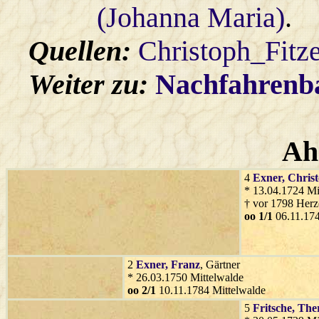
(Johanna Maria)
.
Quellen:
Christoph_Fitz
Weiter zu:
Nachfahren
Ah
4
Exner
, Chris
* 13.04.1724 Mi
† vor 1798 Her
oo 1/1
06.11.174
2
Exner
, Franz
, Gärtner
* 26.03.1750 Mittelwalde
oo 2/1
10.11.1784 Mittelwalde
5
Fritsche
, The