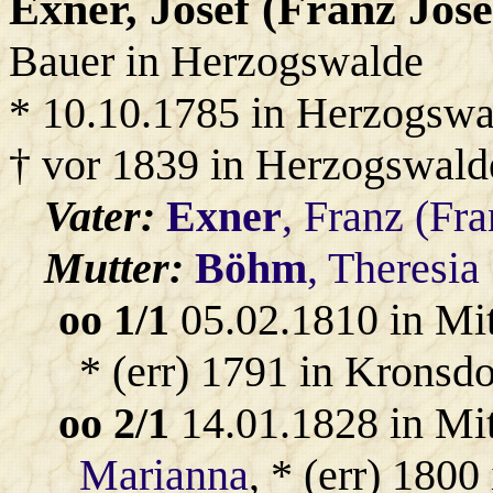
Exner
, Josef (Franz Jose
Bauer in Herzogswalde
* 10.10.1785 in Herzogswa
† vor 1839 in Herzogswald
Vater:
Exner
, Franz (Fr
Mutter:
Böhm
, Theresia
oo 1/1
05.02.1810 in Mi
* (err) 1791 in Kronsd
oo 2/1
14.01.1828 in Mi
Marianna
, * (err) 1800