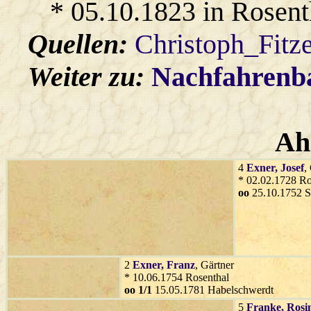
* 05.10.1823 in Rosent
Quellen:
Christoph_Fitz
Weiter zu:
Nachfahren
Ah
4
Exner
, Josef
,
* 02.02.1728 Ro
oo
25.10.1752 S
2
Exner
, Franz
, Gärtner
* 10.06.1754 Rosenthal
oo 1/1
15.05.1781 Habelschwerdt
5
Franke
, Rosi