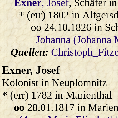
Exner
, Josef
, Schäfer i
* (err) 1802 in Altgers
oo 24.10.1826 in Sc
Johanna (Johanna 
Quellen:
Christoph_Fitz
Exner
, Josef
Kolonist in Neuplomnitz
* (err) 1782 in Marienthal
oo
28.01.1817 in Marien