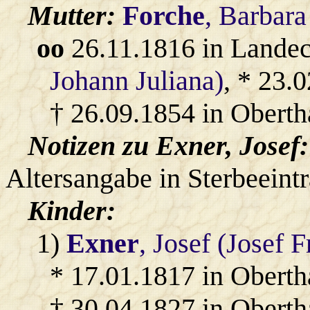
Mutter:
Forche
, Barbar
oo
26.11.1816 in Lande
Johann Juliana)
, * 23.
† 26.09.1854 in Oberth
Notizen zu Exner, Josef:
Altersangabe in Sterbeeint
Kinder:
1)
Exner
, Josef (Josef F
* 17.01.1817 in Oberth
† 30.04.1827 in Obert