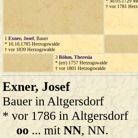
* 30.05.1729 Mi
† vor 1781 Her
1
Exner
, Josef
, Bauer
* 10.10.1785 Herzogswalde
† vor 1839 Herzogswalde
3
Böhm
, Theresia
* (err) 1757 Herzogswalde
† vor 1801 Herzogswalde
Exner
, Josef
Bauer in Altgersdorf
* vor 1786 in Altgersdorf
oo
... mit
NN
, NN.