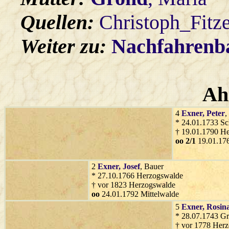
Quellen:
Christoph_Fitz
Weiter zu:
Nachfahren
Ah
4
Exner
, Peter
,
* 24.01.1733 Sc
† 19.01.1790 H
oo 2/1
19.01.176
2
Exner
, Josef
, Bauer
* 27.10.1766 Herzogswalde
† vor 1823 Herzogswalde
oo
24.01.1792 Mittelwalde
5
Exner
, Rosin
* 28.07.1743 Gr
† vor 1778 Her