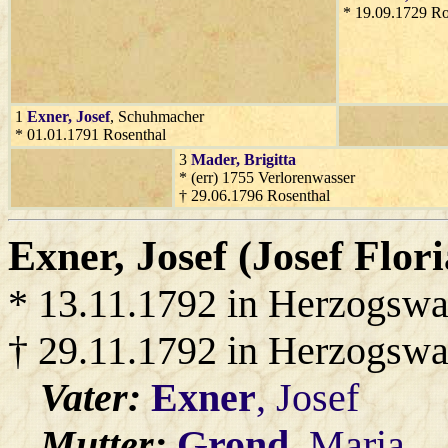
* 19.09.1729 Ro
1
Exner
, Josef
, Schuhmacher
* 01.01.1791 Rosenthal
3
Mader
, Brigitta
* (err) 1755 Verlorenwasser
† 29.06.1796 Rosenthal
Exner
, Josef (Josef Flor
* 13.11.1792 in Herzogswa
† 29.11.1792 in Herzogswa
Vater:
Exner
, Josef
Mutter:
Grond
, Maria