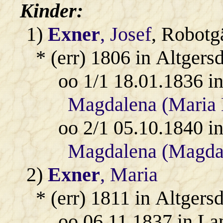
Kinder:
1)
Exner
, Josef
, Robotg
* (err) 1806 in Altgers
oo 1/1 18.01.1836 i
Magdalena (Maria
oo 2/1 05.10.1840 i
Magdalena (Magdal
2)
Exner
, Maria
* (err) 1811 in Altgers
oo 06.11.1837 in L