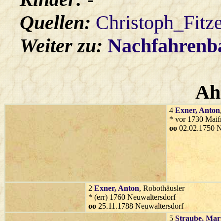
Quellen:
Christoph_Fitz
Weiter zu:
Nachfahren
Ah
4
Exner
, Anton
* vor 1730 Maifr
oo
02.02.1750 N
2
Exner
, Anton
, Robothäusler
* (err) 1760 Neuwaltersdorf
oo
25.11.1788 Neuwaltersdorf
5
Straube
, Mar