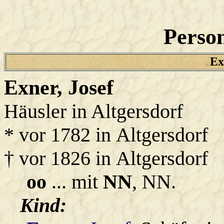
Person
Ex
Exner
, Josef
Häusler in Altgersdorf
* vor 1782 in Altgersdorf
† vor 1826 in Altgersdorf
oo
... mit
NN
, NN.
Kind: