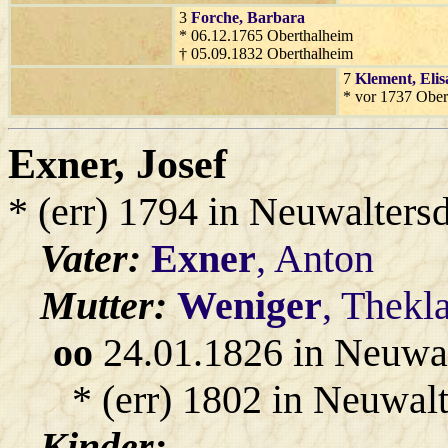
3
Forche
, Barbara
* 06.12.1765 Oberthalheim
† 05.09.1832 Oberthalheim
7
Klement
, Eli
* vor 1737 Ober
Exner
, Josef
* (err) 1794 in Neuwalters
Vater:
Exner
, Anton
Mutter:
Weniger
, Thekl
oo
24.01.1826 in Neuwal
* (err) 1802 in Neuwalt
Kinder:
-