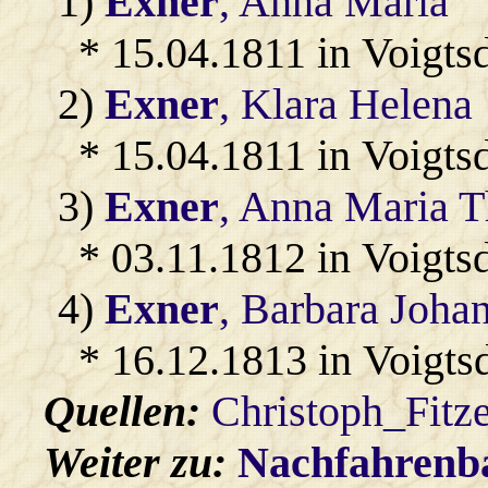
1)
Exner
, Anna Maria
* 15.04.1811 in Voigtsd
2)
Exner
, Klara Helena
* 15.04.1811 in Voigtsd
3)
Exner
, Anna Maria T
* 03.11.1812 in Voigtsd
4)
Exner
, Barbara Joha
* 16.12.1813 in Voigtsd
Quellen:
Christoph_Fitz
Weiter zu:
Nachfahren