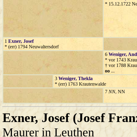
* 15.12.1722 Ne
1
Exner
, Josef
* (err) 1794 Neuwaltersdorf
6
Weniger
, And
* vor 1743 Kra
† vor 1788 Kra
oo
...
3
Weniger
, Thekla
* (err) 1763 Krautenwalde
7
NN
, NN
Exner
, Josef (Josef Fran
Maurer in Leuthen