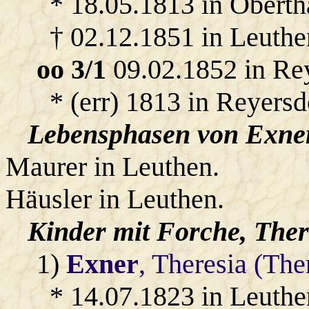
* 18.05.1813 in Oberth
† 02.12.1851 in Leuthe
oo 3/1
09.02.1852 in Re
* (err) 1813 in Reyersd
Lebensphasen von Exner
Maurer in Leuthen.
Häusler in Leuthen.
Kinder mit
Forche
, Ther
1)
Exner
, Theresia (The
* 14.07.1823 in Leuthe