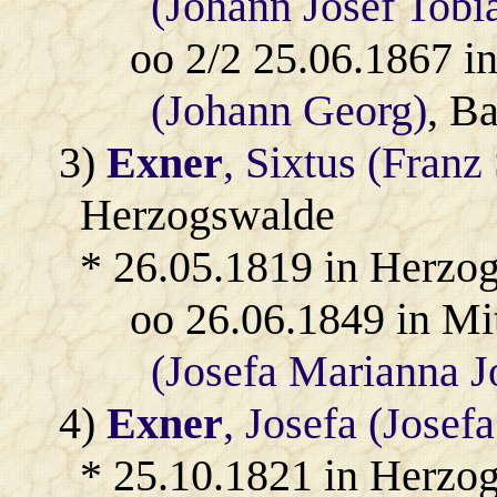
(Johann Josef Tobi
oo 2/2 25.06.1867 i
(Johann Georg)
, B
3)
Exner
, Sixtus (Franz
Herzogswalde
* 26.05.1819 in Herzo
oo 26.06.1849 in Mi
(Josefa Marianna J
4)
Exner
, Josefa (Josef
* 25.10.1821 in Herzo