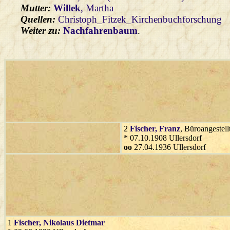
Mutter:
Willek
, Martha
Quellen:
Christoph_Fitzek_Kirchenbuchforschung
Weiter zu:
Nachfahrenbaum
.
2
Fischer
, Franz
, Büroangestell
* 07.10.1908 Ullersdorf
oo
27.04.1936 Ullersdorf
1
Fischer
, Nikolaus Dietmar