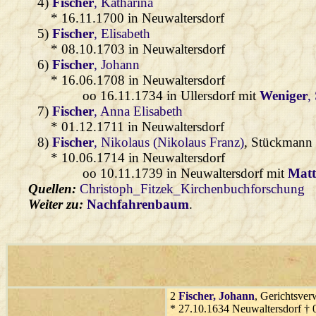
4)
Fischer
, Katharina
* 16.11.1700 in Neuwaltersdorf
5)
Fischer
, Elisabeth
* 08.10.1703 in Neuwaltersdorf
6)
Fischer
, Johann
* 16.06.1708 in Neuwaltersdorf
oo 16.11.1734 in Ullersdorf mit
Weniger
,
7)
Fischer
, Anna Elisabeth
* 01.12.1711 in Neuwaltersdorf
8)
Fischer
, Nikolaus (Nikolaus Franz)
, Stückmann 
* 10.06.1714 in Neuwaltersdorf
oo 10.11.1739 in Neuwaltersdorf mit
Matt
Quellen:
Christoph_Fitzek_Kirchenbuchforschung
Weiter zu:
Nachfahrenbaum
.
2
Fischer
, Johann
, Gerichtsver
* 27.10.1634 Neuwaltersdorf † 