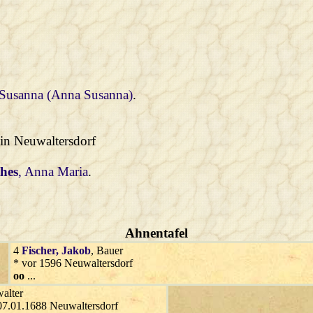
 Susanna (Anna Susanna)
.
in Neuwaltersdorf
hes
, Anna Maria
.
Ahnentafel
4
Fischer
, Jakob
, Bauer
* vor 1596 Neuwaltersdorf
oo
...
walter
07.01.1688 Neuwaltersdorf