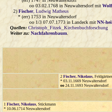
* (err) 1747 in Neuwaltersdorf
oo 03.02.1768 in Neuwaltersdorf mit
Wol
2)
Fischer
, Ludwig Matheus
* (err) 1753 in Neuwaltersdorf
oo 1/3 07.07.1773 in Landeck mit
NN-heir
Quellen:
Christoph_Fitzek_Kirchenbuchforschung
Weiter zu:
Nachfahrenbaum
.
2
Fischer
, Nikolaus
, Feldgärtne
* 03.11.1669 Neuwaltersdorf
oo
24.11.1693 Neuwaltersdorf
1
Fischer
, Nikolaus
, Stückmann
* 10.06.1714 Neuwaltersdorf