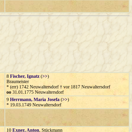
8
Fischer
, Ignatz
(
>>
)
Braumeister
* (err) 1742 Neuwaltersdorf † vor 1817 Neuwaltersdorf
oo
31.01.1775 Neuwaltersdorf
9
Herrmann
, Maria Josefa
(
>>
)
* 19.03.1749 Neuwaltersdorf
10
Exner
, Anton
, Stückmann