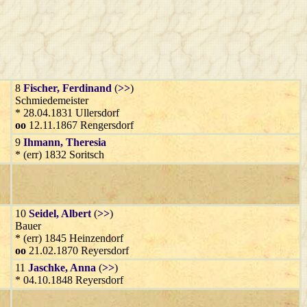
8
Fischer
, Ferdinand
(
>>
)
Schmiedemeister
* 28.04.1831 Ullersdorf
oo
12.11.1867 Rengersdorf
9
Ihmann
, Theresia
* (err) 1832 Soritsch
10
Seidel
, Albert
(
>>
)
Bauer
* (err) 1845 Heinzendorf
oo
21.02.1870 Reyersdorf
11
Jaschke
, Anna
(
>>
)
* 04.10.1848 Reyersdorf