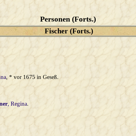
Personen (Forts.)
Fischer (Forts.)
ina
, * vor 1675 in Geseß.
ner
, Regina
.