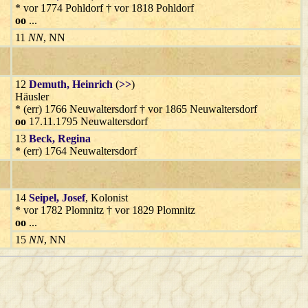
* vor 1774 Pohldorf † vor 1818 Pohldorf
oo
...
11
NN
, NN
12
Demuth
, Heinrich
(
>>
)
Häusler
* (err) 1766 Neuwaltersdorf † vor 1865 Neuwaltersdorf
oo
17.11.1795 Neuwaltersdorf
13
Beck
, Regina
* (err) 1764 Neuwaltersdorf
14
Seipel
, Josef
, Kolonist
* vor 1782 Plomnitz † vor 1829 Plomnitz
oo
...
15
NN
, NN