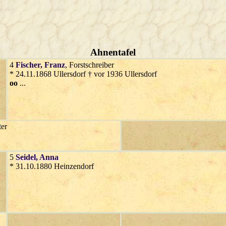
Ahnentafel
4
Fischer
, Franz
, Forstschreiber
* 24.11.1868 Ullersdorf † vor 1936 Ullersdorf
oo
...
ter
5
Seidel
, Anna
* 31.10.1880 Heinzendorf