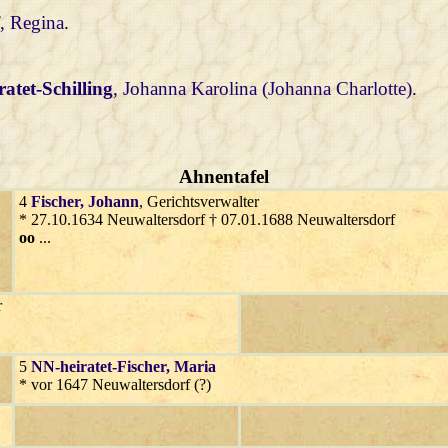
f
, Regina
.
atet-Schilling
, Johanna Karolina (Johanna Charlotte)
.
Ahnentafel
4
Fischer
, Johann
, Gerichtsverwalter
* 27.10.1634 Neuwaltersdorf † 07.01.1688 Neuwaltersdorf
oo
...
r
5
NN-heiratet-Fischer
, Maria
* vor 1647 Neuwaltersdorf (?)