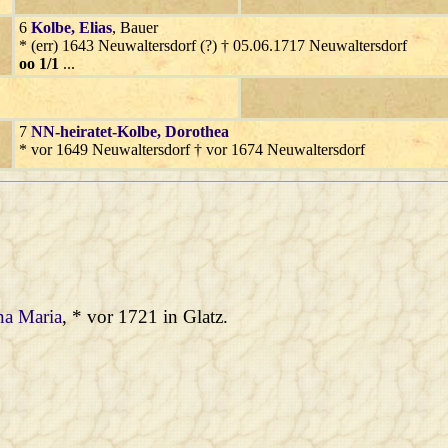
6
Kolbe
, Elias
, Bauer
* (err) 1643 Neuwaltersdorf (?) † 05.06.1717 Neuwaltersdorf
oo 1/1
...
7
NN-heiratet-Kolbe
, Dorothea
* vor 1649 Neuwaltersdorf † vor 1674 Neuwaltersdorf
na Maria
, * vor 1721 in Glatz.