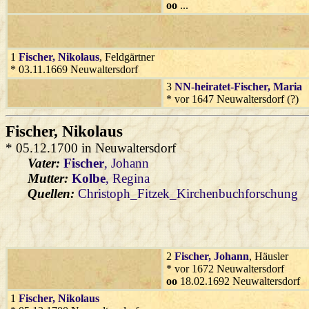
oo
...
1
Fischer
, Nikolaus
, Feldgärtner
* 03.11.1669 Neuwaltersdorf
3
NN-heiratet-Fischer
, Maria
* vor 1647 Neuwaltersdorf (?)
Fischer
, Nikolaus
* 05.12.1700 in Neuwaltersdorf
Vater:
Fischer
, Johann
Mutter:
Kolbe
, Regina
Quellen:
Christoph_Fitzek_Kirchenbuchforschung
2
Fischer
, Johann
, Häusler
* vor 1672 Neuwaltersdorf
oo
18.02.1692 Neuwaltersdorf
1
Fischer
, Nikolaus