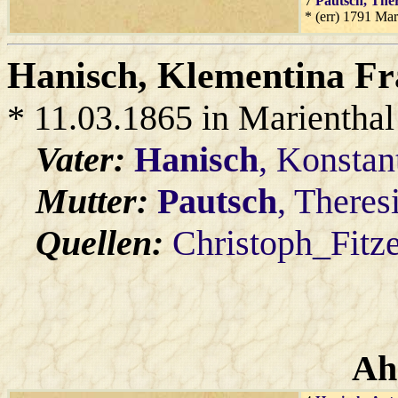
7
Pautsch
, The
* (err) 1791 Mar
Hanisch
, Klementina Fr
* 11.03.1865 in Marienthal
Vater:
Hanisch
, Konstan
Mutter:
Pautsch
, Theres
Quellen:
Christoph_Fitz
Ah