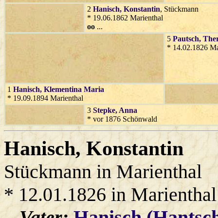
2
Hanisch
, Konstantin
, Stückmann
* 19.06.1862 Marienthal
oo
...
5
Pautsch
, The
* 14.02.1826 Ma
1
Hanisch
, Klementina Maria
* 19.09.1894 Marienthal
3
Stepke
, Anna
* vor 1876 Schönwald
Hanisch
, Konstantin
Stückmann in Marienthal
* 12.01.1826 in Marienthal
Vater:
Hanisch (Hantsc