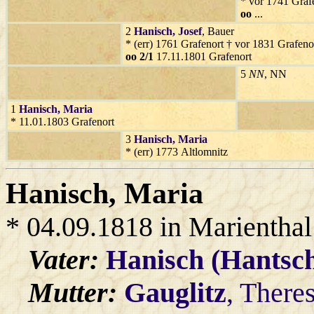
* vor 1741 Graf
oo
...
2
Hanisch
, Josef
, Bauer
* (err) 1761 Grafenort † vor 1831 Grafeno
oo 2/1
17.11.1801 Grafenort
5
NN
, NN
1
Hanisch
, Maria
* 11.01.1803 Grafenort
3
Hanisch
, Maria
* (err) 1773 Altlomnitz
Hanisch
, Maria
* 04.09.1818 in Marienthal
Vater:
Hanisch (Hantsc
Mutter:
Gauglitz
, There