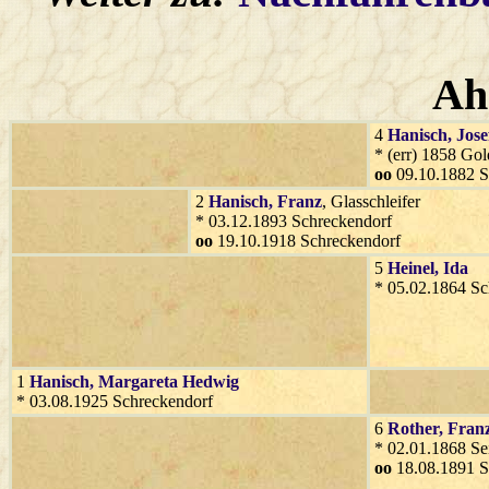
Ah
4
Hanisch
, Jose
* (err) 1858 Go
oo
09.10.1882 S
2
Hanisch
, Franz
, Glasschleifer
* 03.12.1893 Schreckendorf
oo
19.10.1918 Schreckendorf
5
Heinel
, Ida
* 05.02.1864 Sc
1
Hanisch
, Margareta Hedwig
* 03.08.1925 Schreckendorf
6
Rother
, Fran
* 02.01.1868 Se
oo
18.08.1891 S