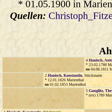
* 01.05.1900 in Marien
Quellen:
Christoph_Fitz
Ah
4
Hanisch
, Ant
* 23.02.1788 Ma
oo
04.06.1811 M
2
Hanisch
, Konstantin
, Stückmann
* 12.01.1826 Marienthal
oo
01.02.1853 Marienthal
5
Gauglitz
, The
* (err) 1789 Mar