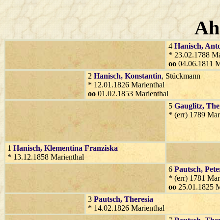
Ah
4
Hanisch
, Ant
* 23.02.1788 Ma
oo
04.06.1811 M
2
Hanisch
, Konstantin
, Stückmann
* 12.01.1826 Marienthal
oo
01.02.1853 Marienthal
5
Gauglitz
, The
* (err) 1789 Mar
1
Hanisch
, Klementina Franziska
* 13.12.1858 Marienthal
6
Pautsch
, Pete
* (err) 1781 Mar
oo
25.01.1825 M
3
Pautsch
, Theresia
* 14.02.1826 Marienthal