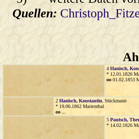
Quellen:
Christoph_Fitz
Ah
4
Hanisch
, Kon
* 12.01.1826 Ma
oo
01.02.1853 M
2
Hanisch
, Konstantin
, Stückmann
* 19.06.1862 Marienthal
oo
...
5
Pautsch
, The
* 14.02.1826 Ma