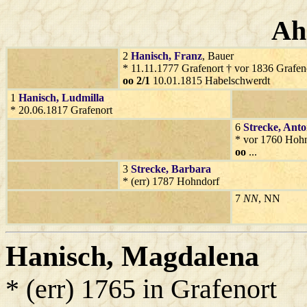
Ah
2
Hanisch
, Franz
, Bauer
* 11.11.1777 Grafenort † vor 1836 Grafen
oo 2/1
10.01.1815 Habelschwerdt
1
Hanisch
, Ludmilla
* 20.06.1817 Grafenort
6
Strecke
, Ant
* vor 1760 Hoh
oo
...
3
Strecke
, Barbara
* (err) 1787 Hohndorf
7
NN
, NN
Hanisch
, Magdalena
* (err) 1765 in Grafenort