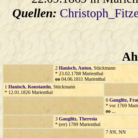
Quellen:
Christoph_Fitz
Ah
2
Hanisch
, Anton
, Stückmann
* 23.02.1788 Marienthal
oo
04.06.1811 Marienthal
1
Hanisch
, Konstantin
, Stückmann
* 12.01.1826 Marienthal
6
Gauglitz
, Fra
* vor 1769 Mari
oo
...
3
Gauglitz
, Theresia
* (err) 1789 Marienthal
7
NN
, NN