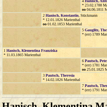
4
Hanisch
, Ant
* 23.02.1788 Ma
oo
04.06.1811 M
2
Hanisch
, Konstantin
, Stückmann
* 12.01.1826 Marienthal
oo
01.02.1853 Marienthal
5
Gauglitz
, The
* (err) 1789 Mar
1
Hanisch
, Klementina Franziska
* 11.03.1865 Marienthal
6
Pautsch
, Pete
* (err) 1781 Mar
oo
25.01.1825 M
3
Pautsch
, Theresia
* 14.02.1826 Marienthal
7
Pautsch
, The
* (err) 1791 Mar
Hanisch
, Klementina M