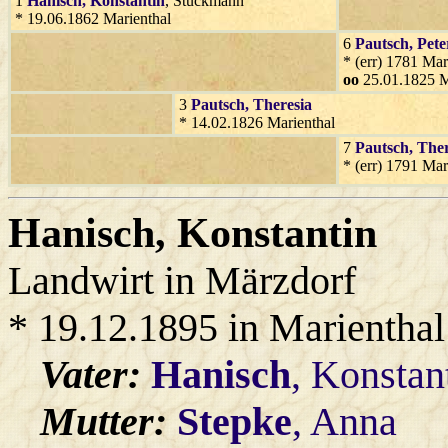
1
Hanisch
, Konstantin
, Stückmann
* 19.06.1862 Marienthal
6
Pautsch
, Pete
* (err) 1781 Mar
oo
25.01.1825 M
3
Pautsch
, Theresia
* 14.02.1826 Marienthal
7
Pautsch
, The
* (err) 1791 Mar
Hanisch
, Konstantin
Landwirt in Märzdorf
* 19.12.1895 in Marienthal
Vater:
Hanisch
, Konstan
Mutter:
Stepke
, Anna