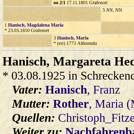
oo 2/1
17.11.1801 Grafenort
5
NN
, NN
1
Hanisch
, Magdalena Maria
* 23.03.1810 Grafenort
3
Hanisch
, Maria
* (err) 1773 Altlomnitz
Hanisch
, Margareta He
* 03.08.1925 in Schrecken
Vater:
Hanisch
, Franz
Mutter:
Rother
, Maria (
Quellen:
Christoph_Fitz
Weiter zu:
Nachfahren