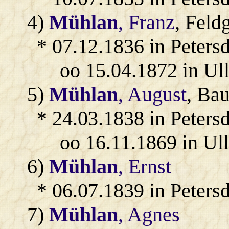
4)
Mühlan
, Franz
, Feld
* 07.12.1836 in Petersd
oo 15.04.1872 in Ul
5)
Mühlan
, August
, Bau
* 24.03.1838 in Petersd
oo 16.11.1869 in Ul
6)
Mühlan
, Ernst
* 06.07.1839 in Petersd
7)
Mühlan
, Agnes