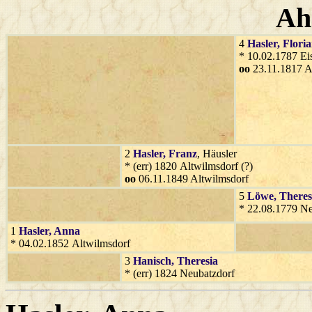
Ah
4
Hasler
, Flori
* 10.02.1787 Ei
oo
23.11.1817 A
2
Hasler
, Franz
, Häusler
* (err) 1820 Altwilmsdorf (?)
oo
06.11.1849 Altwilmsdorf
5
Löwe
, Theres
* 22.08.1779 N
1
Hasler
, Anna
* 04.02.1852 Altwilmsdorf
3
Hanisch
, Theresia
* (err) 1824 Neubatzdorf