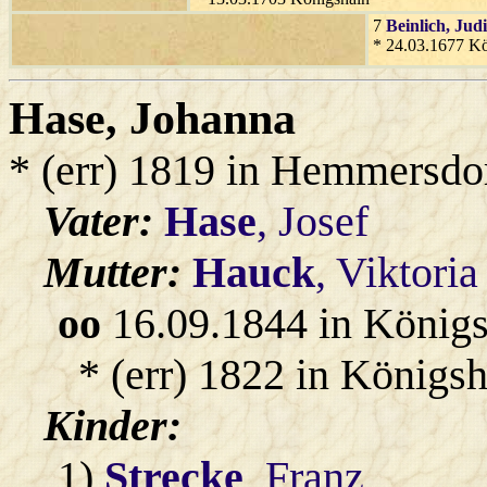
7
Beinlich
, Jud
* 24.03.1677 Kö
Hase
, Johanna
* (err) 1819 in Hemmersdo
Vater:
Hase
, Josef
Mutter:
Hauck
, Viktoria
oo
16.09.1844 in König
* (err) 1822 in Königsh
Kinder:
1)
Strecke
, Franz