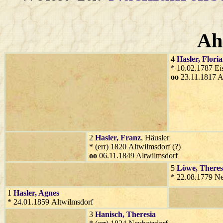
Ah
4
Hasler
, Flori
* 10.02.1787 Ei
oo
23.11.1817 A
2
Hasler
, Franz
, Häusler
* (err) 1820 Altwilmsdorf (?)
oo
06.11.1849 Altwilmsdorf
5
Löwe
, Theres
* 22.08.1779 N
1
Hasler
, Agnes
* 24.01.1859 Altwilmsdorf
3
Hanisch
, Theresia