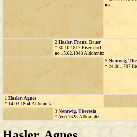
oo
...
2
Hasler
, Franz
, Bauer
* 30.10.1817 Eisersdorf
oo
15.02.1848 Altlomnitz
5
Nentwig
, The
* 24.08.1787 Ei
1
Hasler
, Agnes
* 14.03.1864 Altlomnitz
3
Nentwig
, Theresia
* (err) 1828 Altlomnitz
Hasler
, Agnes