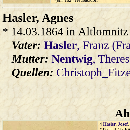
* (err) 1824 Neubatzdorf
Hasler
, Agnes
* 14.03.1864 in Altlomnitz
Vater:
Hasler
, Franz (F
Mutter:
Nentwig
, Theres
Quellen:
Christoph_Fitz
Ah
4
Hasler
, Josef
,
* 06.11.1772 Eis