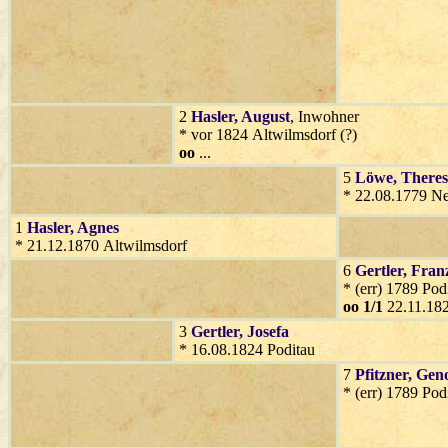
2
Hasler
, August
, Inwohner
* vor 1824 Altwilmsdorf (?)
oo
...
5
Löwe
, Theres
* 22.08.1779 N
1
Hasler
, Agnes
* 21.12.1870 Altwilmsdorf
6
Gertler
, Fran
* (err) 1789 Pod
oo 1/1
22.11.182
3
Gertler
, Josefa
* 16.08.1824 Poditau
7
Pfitzner
, Gen
* (err) 1789 Pod