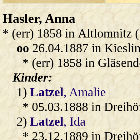
Hasler
, Anna
* (err) 1858 in Altlomnitz (
oo
26.04.1887 in Kiesli
* (err) 1858 in Gläsend
Kinder:
1)
Latzel
, Amalie
* 05.03.1888 in Dreihö
2)
Latzel
, Ida
* 23.12.1889 in Dreihö