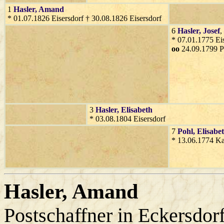
1
Hasler
, Amand
* 01.07.1826 Eisersdorf † 30.08.1826 Eisersdorf
6
Hasler
, Josef
,
* 07.01.1775 Eis
oo
24.09.1799 P
3
Hasler
, Elisabeth
* 03.08.1804 Eisersdorf
7
Pohl
, Elisabe
* 13.06.1774 Ka
Hasler
, Amand
Postschaffner in Eckersdor