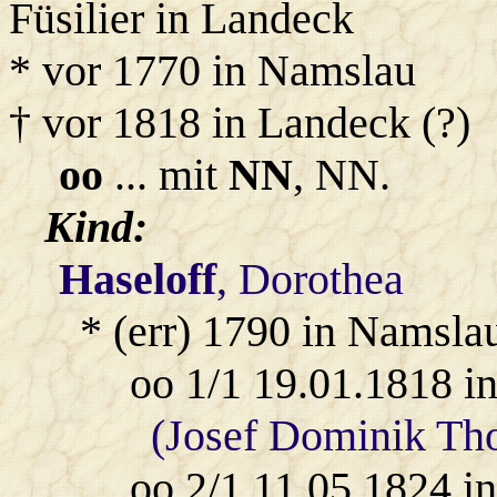
Füsilier in Landeck
* vor 1770 in Namslau
† vor 1818 in Landeck (?)
oo
... mit
NN
, NN.
Kind:
Haseloff
, Dorothea
* (err) 1790 in Namsla
oo 1/1 19.01.1818 i
(Josef Dominik Th
oo 2/1 11.05.1824 i