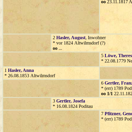
oo
23.11.1817 A
2
Hasler
, August
, Inwohner
* vor 1824 Altwilmsdorf (?)
oo
...
5
Löwe
, Theres
* 22.08.1779 N
1
Hasler
, Anna
* 26.08.1853 Altwilmsdorf
6
Gertler
, Fran
* (err) 1789 Pod
oo 1/1
22.11.182
3
Gertler
, Josefa
* 16.08.1824 Poditau
7
Pfitzner
, Gen
* (err) 1789 Pod