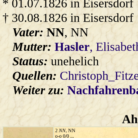
* 01.07.1826 in Eisersdorf
† 30.08.1826 in Eisersdorf
Vater:
NN
, NN
Mutter:
Hasler
, Elisabe
Status:
unehelich
Quellen:
Christoph_Fitz
Weiter zu:
Nachfahren
Ah
2
NN
, NN
o-o 0/0 ...