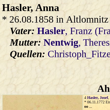
Hasler
, Anna
* 26.08.1858 in Altlomnitz
Vater:
Hasler
, Franz (F
Mutter:
Nentwig
, Theres
Quellen:
Christoph_Fitz
Ah
4
Hasler
, Josef
,
* 06.11.1772 Eis
oo
...