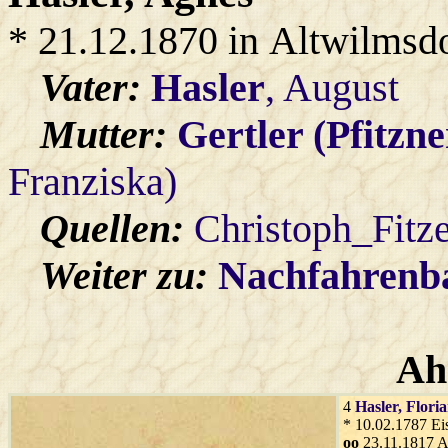
* 21.12.1870 in Altwilmsd
Vater:
Hasler
, August
Mutter:
Gertler (Pfitzne
Franziska)
Quellen:
Christoph_Fitz
Weiter zu:
Nachfahren
Ah
4
Hasler
, Flori
* 10.02.1787 Ei
oo
23.11.1817 A