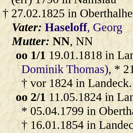
† 27.02.1825 in Oberthalh
Vater:
Haseloff
, Georg
Mutter:
NN
, NN
oo 1/1
19.01.1818 in La
Dominik Thomas)
, * 2
† vor 1824 in Landeck.
oo 2/1
11.05.1824 in La
* 05.04.1799 in Oberth
† 16.01.1854 in Landec