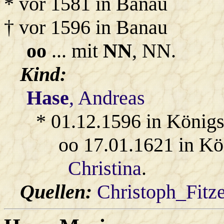
* vor 1581 in Banau
† vor 1596 in Banau
oo
... mit
NN
, NN.
Kind:
Hase
, Andreas
* 01.12.1596 in König
oo 17.01.1621 in Kö
Christina
.
Quellen:
Christoph_Fitz