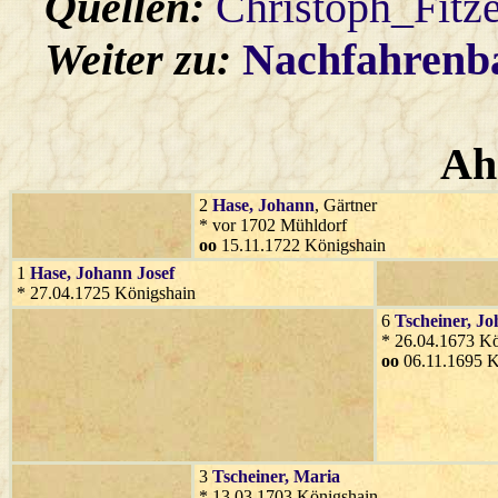
Quellen:
Christoph_Fitz
Weiter zu:
Nachfahren
Ah
2
Hase
, Johann
, Gärtner
* vor 1702 Mühldorf
oo
15.11.1722 Königshain
1
Hase
, Johann Josef
* 27.04.1725 Königshain
6
Tscheiner
, J
* 26.04.1673 Kö
oo
06.11.1695 K
3
Tscheiner
, Maria
* 13.03.1703 Königshain