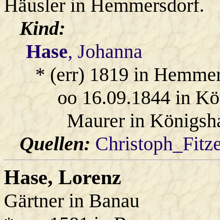
Häusler in Hemmersdorf.
Kind:
Hase
, Johanna
* (err) 1819 in Hemme
oo 16.09.1844 in Kö
Maurer in Königsha
Quellen:
Christoph_Fitz
Hase
, Lorenz
Gärtner in Banau