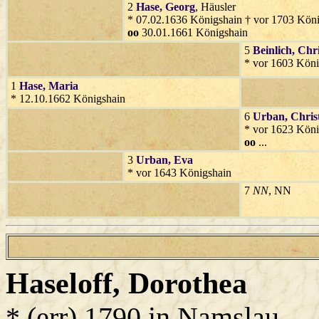
2
Hase
, Georg
, Häusler
* 07.02.1636 Königshain † vor 1703 Kön
oo
30.01.1661 Königshain
5
Beinlich
, Chr
* vor 1603 Köni
1
Hase
, Maria
* 12.10.1662 Königshain
6
Urban
, Chri
* vor 1623 Köni
oo
...
3
Urban
, Eva
* vor 1643 Königshain
7
NN
, NN
Haseloff
, Dorothea
* (err) 1790 in Namslau