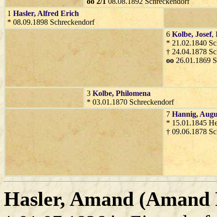
oo 2/1
08.08.1892 Schreckendorf
1
Hasler
, Alfred Erich
* 08.09.1898 Schreckendorf
6
Kolbe
, Josef
,
* 21.02.1840 Sc
† 24.04.1878 Sc
oo
26.01.1869 S
3
Kolbe
, Philomena
* 03.01.1870 Schreckendorf
7
Hannig
, Augu
* 15.01.1845 He
† 09.06.1878 Sc
Hasler
, Amand (Amand 