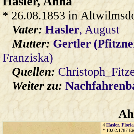
Hasler
, Anna
* 26.08.1853 in Altwilmsd
Vater:
Hasler
, August
Mutter:
Gertler (Pfitzne
Franziska)
Quellen:
Christoph_Fitz
Weiter zu:
Nachfahren
Ah
4
Hasler
, Flori
* 10.02.1787 Ei