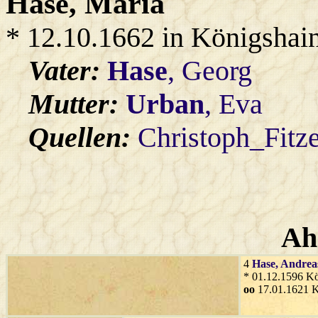
Hase
, Maria
* 12.10.1662 in Königshai
Vater:
Hase
, Georg
Mutter:
Urban
, Eva
Quellen:
Christoph_Fitz
Ah
4
Hase
, Andrea
* 01.12.1596 Kö
oo
17.01.1621 K