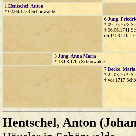
1
Hentschel
, Anton
* 02.04.1733 Schönwalde
6
Jung
, Friedri
* 09.10.1678 S
† 06.06.1741 S
oo 1/1
31.10.17
3
Jung
, Anna Maria
* 13.08.1705 Schönwalde
7
Becke
, Maria
* 22.03.1679 S
† vor 1717 Sch
Hentschel
, Anton (Joha