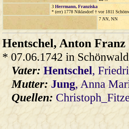
3
Herrmann
, Franziska
* (err) 1778 Niklasdorf † vor 1811 Schön
7
NN
, NN
Hentschel
, Anton Franz
* 07.06.1742 in Schönwald
Vater:
Hentschel
, Friedr
Mutter:
Jung
, Anna Mar
Quellen:
Christoph_Fitz