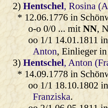
2)
Hentschel
, Rosina (
* 12.06.1776 in Schön
o-o 0/0 ... mit
NN
, 
oo 1/1 14.01.1811 
Anton
, Einlieger i
3)
Hentschel
, Anton (Fr
* 14.09.1778 in Schön
oo 1/1 18.10.1802 
Franziska
.
oo 2/1 06.05.1811 