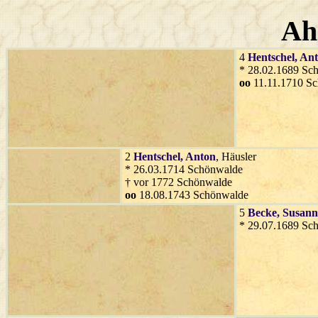
Ah
4
Hentschel
, An
* 28.02.1689 Sc
oo
11.11.1710 S
2
Hentschel
, Anton
, Häusler
* 26.03.1714 Schönwalde
† vor 1772 Schönwalde
oo
18.08.1743 Schönwalde
5
Becke
, Susan
* 29.07.1689 Sc