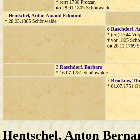
* (err) 1780 Protzan
oo
28.01.1805 Schönwalde
1
Hentschel
, Anton Amand Edmund
* 28.03.1805 Schönwalde
6
Raschdorf
, A
* (err) 1744 Vol
† vor 1805 Sch
oo
20.11.1769 
3
Raschdorf
, Barbara
* 16.07.1781 Schönwalde
7
Brockow
, Th
* 01.07.1751 O
Hentschel
, Anton Berna