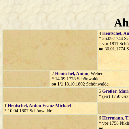
Ah
4
Hentschel
, A
* 26.09.1744 S
† vor 1811 Sch
oo
30.01.1774 
2
Hentschel
, Anton
, Weber
* 14.09.1778 Schönwalde
oo 1/1
18.10.1802 Schönwalde
5
Großer
, Mari
* (err) 1750 Grä
1
Hentschel
, Anton Franz Michael
* 10.04.1807 Schönwalde
6
Herrmann
, 
* vor 1758 Nikl
oo
...