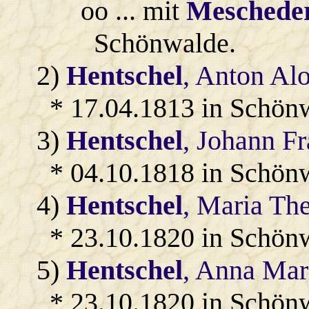
oo ... mit
Meschede
Schönwalde.
2)
Hentschel
, Anton Alo
* 17.04.1813 in Schön
3)
Hentschel
, Johann Fr
* 04.10.1818 in Schön
4)
Hentschel
, Maria Th
* 23.10.1820 in Schön
5)
Hentschel
, Anna Mar
* 23.10.1820 in Schön