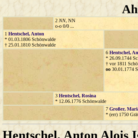
Ah
2
NN
, NN
o-o 0/0 ...
1
Hentschel
, Anton
* 01.03.1806 Schönwalde
† 25.01.1810 Schönwalde
6
Hentschel
, A
* 26.09.1744 S
† vor 1811 Sch
oo
30.01.1774 
3
Hentschel
, Rosina
* 12.06.1776 Schönwalde
7
Großer
, Mari
* (err) 1750 Grä
Hentschel
, Anton Alois 