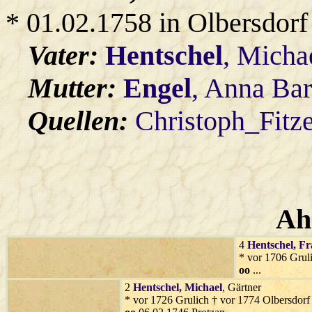
* 01.02.1758 in Olbersdorf
Vater:
Hentschel
, Micha
Mutter:
Engel
, Anna Bar
Quellen:
Christoph_Fitz
Ah
4
Hentschel
, F
* vor 1706 Grul
oo
...
2
Hentschel
, Michael
, Gärtner
* vor 1726 Grulich † vor 1774 Olbersdorf