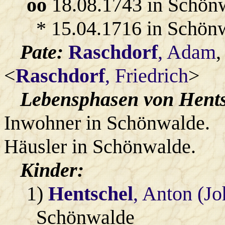
oo
18.08.1743 in Schön
* 15.04.1716 in Schön
Pate:
Raschdorf
, Adam
,
<
Raschdorf
, Friedrich
>
Lebensphasen von Hents
Inwohner in Schönwalde.
Häusler in Schönwalde.
Kinder:
1)
Hentschel
, Anton (J
Schönwalde