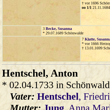
† vor 1696 Schö
oo 1/1
21.11.1684
3
Becke
, Susanna
* 29.07.1689 Schönwalde
7
Klatte
, Susann
* vor 1666 Herzog
† 13.01.1699 Sc
Hentschel
, Anton
* 02.04.1733 in Schönwald
Vater:
Hentschel
, Friedr
Mutter:
Jung
, Anna Mar