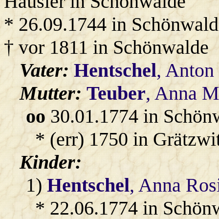
Häusler in Schönwalde
* 26.09.1744 in Schönwald
† vor 1811 in Schönwalde
Vater:
Hentschel
, Anton
Mutter:
Teuber
, Anna M
oo
30.01.1774 in Schön
* (err) 1750 in Grätzwi
Kinder:
1)
Hentschel
, Anna Ros
* 22.06.1774 in Schön