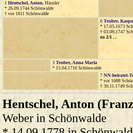
1
Hentschel
, Anton
, Häusler
* 26.09.1744 Schönwalde
† vor 1811 Schönwalde
6
Teuber
, Kaspa
* 17.05.1673 Sc
† 03.09.1747 Sc
oo 2/1
...
3
Teuber
, Anna Maria
* 15.04.1716 Schönwalde
7
NN-heiratet-T
* vor 1688 Schö
† 30.11.1749 Sc
Hentschel
, Anton (Franz
Weber in Schönwalde
* 14.09.1778 in Schönwald