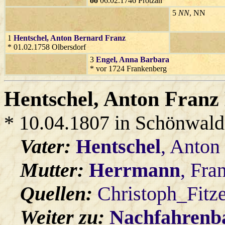
oo
06.02.1746 Protzan
5
NN
, NN
1
Hentschel
, Anton Bernard Franz
* 01.02.1758 Olbersdorf
3
Engel
, Anna Barbara
* vor 1724 Frankenberg
Hentschel
, Anton Franz
* 10.04.1807 in Schönwald
Vater:
Hentschel
, Anton
Mutter:
Herrmann
, Fra
Quellen:
Christoph_Fitz
Weiter zu:
Nachfahren