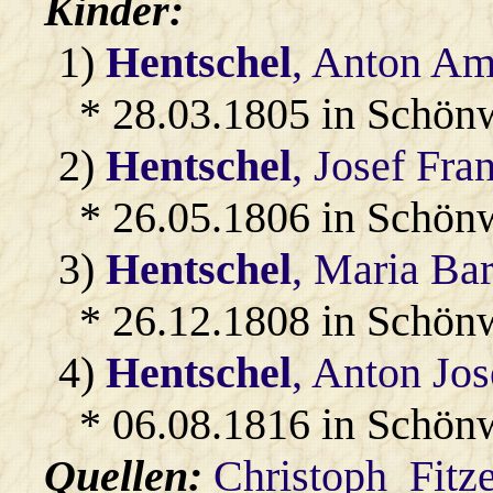
Kinder:
1)
Hentschel
, Anton A
* 28.03.1805 in Schön
2)
Hentschel
, Josef Fra
* 26.05.1806 in Schön
3)
Hentschel
, Maria Ba
* 26.12.1808 in Schön
4)
Hentschel
, Anton Jo
* 06.08.1816 in Schön
Quellen:
Christoph_Fitz