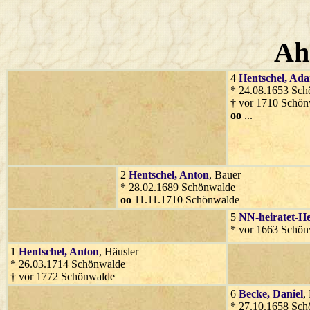
Ah
4
Hentschel
, Ad
* 24.08.1653 Sc
† vor 1710 Schö
oo
...
2
Hentschel
, Anton
, Bauer
* 28.02.1689 Schönwalde
oo
11.11.1710 Schönwalde
5
NN-heiratet-He
* vor 1663 Schö
1
Hentschel
, Anton
, Häusler
* 26.03.1714 Schönwalde
† vor 1772 Schönwalde
6
Becke
, Daniel
,
* 27.10.1658 Sc