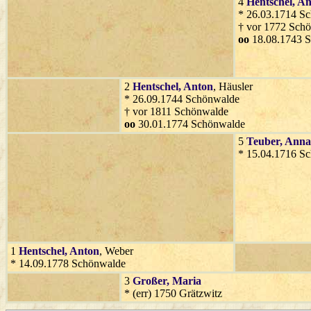
4
Hentschel
, A
* 26.03.1714 S
† vor 1772 Sch
oo
18.08.1743 
2
Hentschel
, Anton
, Häusler
* 26.09.1744 Schönwalde
† vor 1811 Schönwalde
oo
30.01.1774 Schönwalde
5
Teuber
, Ann
* 15.04.1716 S
1
Hentschel
, Anton
, Weber
* 14.09.1778 Schönwalde
3
Großer
, Maria
* (err) 1750 Grätzwitz