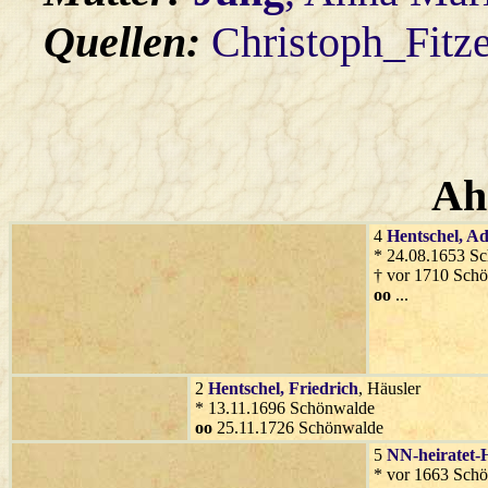
Quellen:
Christoph_Fitz
Ah
4
Hentschel
, A
* 24.08.1653 S
† vor 1710 Sch
oo
...
2
Hentschel
, Friedrich
, Häusler
* 13.11.1696 Schönwalde
oo
25.11.1726 Schönwalde
5
NN-heiratet-
* vor 1663 Sch