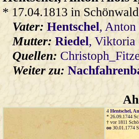
* 17.04.1813 in Schönwald
Vater:
Hentschel
, Anton
Mutter:
Riedel
, Viktori
Quellen:
Christoph_Fitz
Weiter zu:
Nachfahren
Ah
4
Hentschel
, A
* 26.09.1744 S
† vor 1811 Sch
oo
30.01.1774 