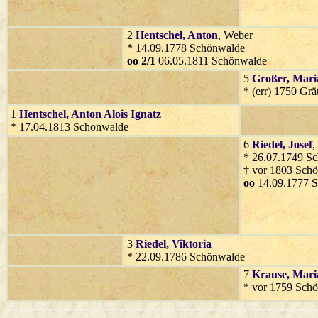
2
Hentschel
, Anton
, Weber
* 14.09.1778 Schönwalde
oo 2/1
06.05.1811 Schönwalde
5
Großer
, Mari
* (err) 1750 Grä
1
Hentschel
, Anton Alois Ignatz
* 17.04.1813 Schönwalde
6
Riedel
, Josef
,
* 26.07.1749 S
† vor 1803 Sch
oo
14.09.1777 
3
Riedel
, Viktoria
* 22.09.1786 Schönwalde
7
Krause
, Mari
* vor 1759 Sch