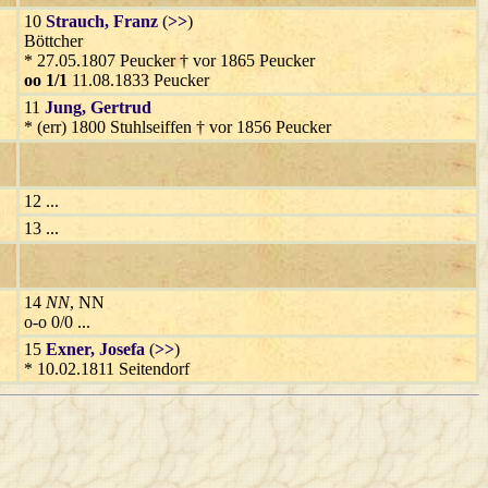
10
Strauch
, Franz
(
>>
)
Böttcher
* 27.05.1807 Peucker † vor 1865 Peucker
oo 1/1
11.08.1833 Peucker
11
Jung
, Gertrud
* (err) 1800 Stuhlseiffen † vor 1856 Peucker
12 ...
13 ...
14
NN
, NN
o-o 0/0 ...
15
Exner
, Josefa
(
>>
)
* 10.02.1811 Seitendorf