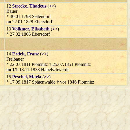
12
Strecke
, Thadeus
(
>>
)
Bauer
* 30.01.1798 Seitendorf
oo
22.01.1828 Ebersdorf
13
Volkmer
, Elisabeth
(
>>
)
* 27.02.1806 Ebersdorf
14
Erdelt
, Franz
(
>>
)
Freibauer
* 22.07.1811 Plomnitz † 25.07.1851 Plomnitz
oo 1/1
13.11.1838 Habelschwerdt
15
Peschel
, Maria
(
>>
)
* 17.09.1817 Spätenwalde † vor 1846 Plomnitz