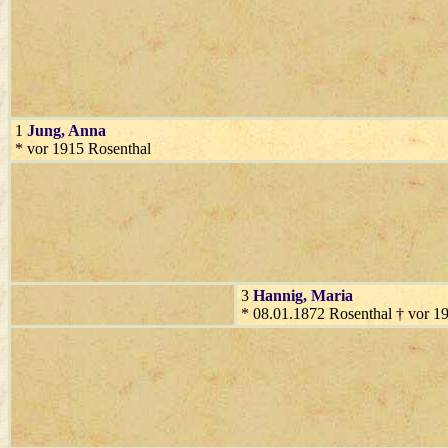
1
Jung
, Anna
* vor 1915 Rosenthal
3
Hannig
, Maria
* 08.01.1872 Rosenthal † vor 1