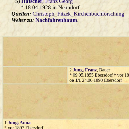
5)
Hatscher
, Franz Georg
* 18.04.1928 in Neundorf
Quellen:
Christoph_Fitzek_Kirchenbuchforschung
Weiter zu:
Nachfahrenbaum
.
2
Jung
, Franz
, Bauer
* 09.05.1855 Ebersdorf † vor 1
oo 1/1
24.06.1890 Ebersdorf
1
Jung
, Anna
* vor 1897 Ebersdorf