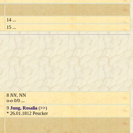
14 ...
15 ...
8
NN
, NN
o-o 0/0 ...
9
Jung
, Rosalia
(
>>
)
* 26.01.1812 Peucker