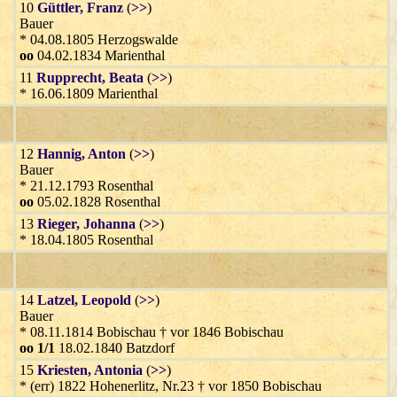
10
Güttler
, Franz
(
>>
)
Bauer
* 04.08.1805 Herzogswalde
oo
04.02.1834 Marienthal
11
Rupprecht
, Beata
(
>>
)
* 16.06.1809 Marienthal
12
Hannig
, Anton
(
>>
)
Bauer
* 21.12.1793 Rosenthal
oo
05.02.1828 Rosenthal
13
Rieger
, Johanna
(
>>
)
* 18.04.1805 Rosenthal
14
Latzel
, Leopold
(
>>
)
Bauer
* 08.11.1814 Bobischau † vor 1846 Bobischau
oo 1/1
18.02.1840 Batzdorf
15
Kriesten
, Antonia
(
>>
)
* (err) 1822 Hohenerlitz, Nr.23 † vor 1850 Bobischau