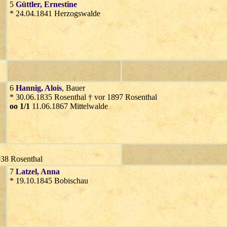
5
Güttler
, Ernestine
* 24.04.1841 Herzogswalde
6
Hannig
, Alois
, Bauer
* 30.06.1835 Rosenthal † vor 1897 Rosenthal
oo 1/1
11.06.1867 Mittelwalde
938 Rosenthal
7
Latzel
, Anna
* 19.10.1845 Bobischau