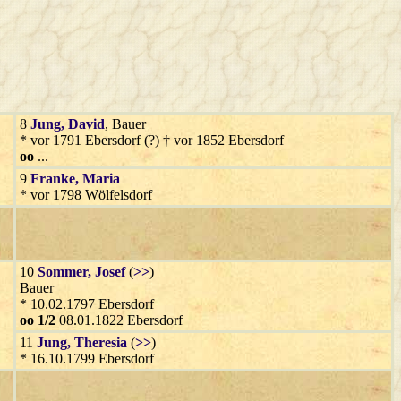
8
Jung
, David
, Bauer
* vor 1791 Ebersdorf (?) † vor 1852 Ebersdorf
oo
...
9
Franke
, Maria
* vor 1798 Wölfelsdorf
10
Sommer
, Josef
(
>>
)
Bauer
* 10.02.1797 Ebersdorf
oo 1/2
08.01.1822 Ebersdorf
11
Jung
, Theresia
(
>>
)
* 16.10.1799 Ebersdorf