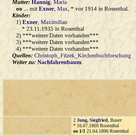
Mutter:
Hannig
, Maria
oo
... mit
Exner
, Max
, * vor 1914 in Rosenthal.
Kinder:
1)
Exner
, Maximilian
* 23.11.1935 in Rosenthal
2) ***weitere Daten vorhanden***
3) ***weitere Daten vorhanden***
4) ***weitere Daten vorhanden***
Quellen:
Christoph_Fitzek_Kirchenbuchforschung
Weiter zu:
Nachfahrenbaum
.
2
Jung
, Siegfried
, Bauer
* 16.07.1869 Rosenthal
oo 1/1
21.04.1896 Rosenthal