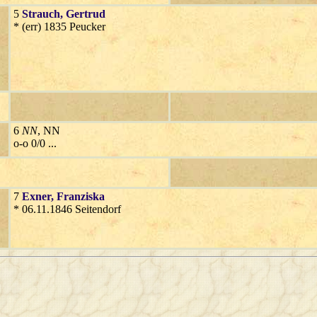
5
Strauch
, Gertrud
* (err) 1835 Peucker
6
NN
, NN
o-o 0/0 ...
7
Exner
, Franziska
* 06.11.1846 Seitendorf