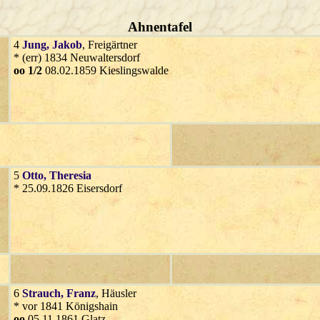
Ahnentafel
4
Jung
, Jakob
, Freigärtner
* (err) 1834 Neuwaltersdorf
oo 1/2
08.02.1859 Kieslingswalde
5
Otto
, Theresia
* 25.09.1826 Eisersdorf
6
Strauch
, Franz
, Häusler
* vor 1841 Königshain
oo
05.11.1861 Glatz