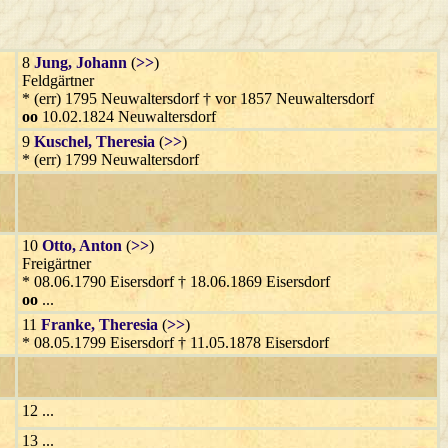
8
Jung
, Johann
(
>>
)
Feldgärtner
* (err) 1795 Neuwaltersdorf † vor 1857 Neuwaltersdorf
oo
10.02.1824 Neuwaltersdorf
9
Kuschel
, Theresia
(
>>
)
* (err) 1799 Neuwaltersdorf
10
Otto
, Anton
(
>>
)
Freigärtner
* 08.06.1790 Eisersdorf † 18.06.1869 Eisersdorf
oo
...
11
Franke
, Theresia
(
>>
)
* 08.05.1799 Eisersdorf † 11.05.1878 Eisersdorf
12 ...
13 ...