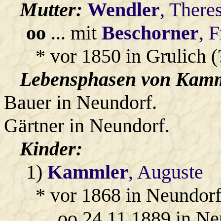
Mutter:
Wendler
, There
oo
... mit
Beschorner
, 
* vor 1850 in Grulich (
Lebensphasen von Kamm
Bauer in Neundorf.
Gärtner in Neundorf.
Kinder:
1)
Kammler
, Auguste
* vor 1868 in Neundorf
oo 24.11.1889 in N