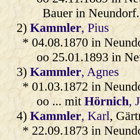
Bauer in Neundorf.
2)
Kammler
, Pius
* 04.08.1870 in Neund
oo 25.01.1893 in N
3)
Kammler
, Agnes
* 01.03.1872 in Neundo
oo ... mit
Hörnich
, 
4)
Kammler
, Karl
, Gär
* 22.09.1873 in Neund