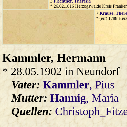
3
Flechtner
, Theresia
* 26.02.1816 Herzogswalde Kreis Franken
7
Krause
, There
* (err) 1788 Her
Kammler
, Hermann
* 28.05.1902 in Neundorf
Vater:
Kammler
, Pius
Mutter:
Hannig
, Maria
Quellen:
Christoph_Fitz