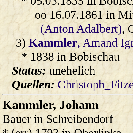
* 05.03.1835 in Bobisc
oo 16.07.1861 in Mi
(Anton Adalbert)
, 
3)
Kammler
, Amand Ig
* 1838 in Bobischau
Status:
unehelich
Quellen:
Christoph_Fitz
Kammler
, Johann
Bauer in Schreibendorf
* (err) 1793 in Oberlipka