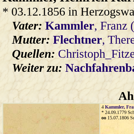
* 03.12.1856 in Herzogswa
Vater:
Kammler
, Franz 
Mutter:
Flechtner
, Ther
Quellen:
Christoph_Fitz
Weiter zu:
Nachfahren
Ah
4
Kammler
, Fr
* 24.09.1779 Sc
oo
15.07.1806 S