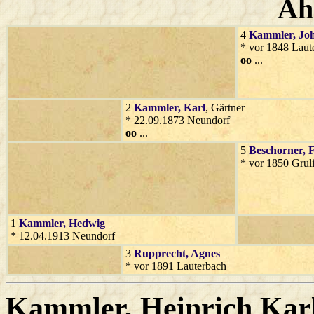
Ah
4
Kammler
, Jo
* vor 1848 Laut
oo
...
2
Kammler
, Karl
, Gärtner
* 22.09.1873 Neundorf
oo
...
5
Beschorner
, 
* vor 1850 Gruli
1
Kammler
, Hedwig
* 12.04.1913 Neundorf
3
Rupprecht
, Agnes
* vor 1891 Lauterbach
Kammler
, Heinrich Kar