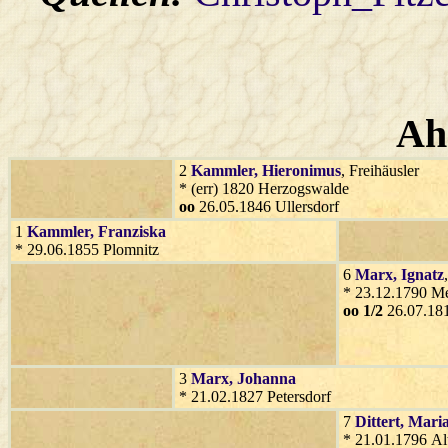
Ah
2
Kammler
, Hieronimus
, Freihäusler
* (err) 1820 Herzogswalde
oo
26.05.1846 Ullersdorf
1
Kammler
, Franziska
* 29.06.1855 Plomnitz
6
Marx
, Ignatz
* 23.12.1790 Me
oo 1/2
26.07.181
3
Marx
, Johanna
* 21.02.1827 Petersdorf
7
Dittert
, Mari
* 21.01.1796 Al