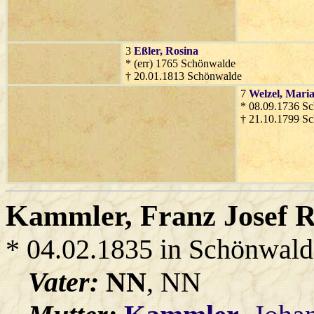
3
Eßler
, Rosina
* (err) 1765 Schönwalde
† 20.01.1813 Schönwalde
7
Welzel
, Mari
* 08.09.1736 S
† 21.10.1799 S
Kammler
, Franz Josef 
* 04.02.1835 in Schönwald
Vater:
NN
, NN