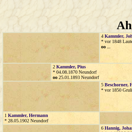
Ah
4
Kammler
, Jo
* vor 1848 Laut
oo
...
2
Kammler
, Pius
* 04.08.1870 Neundorf
oo
25.01.1893 Neundorf
5
Beschorner
, 
* vor 1850 Gruli
1
Kammler
, Hermann
* 28.05.1902 Neundorf
6
Hannig
, Joh