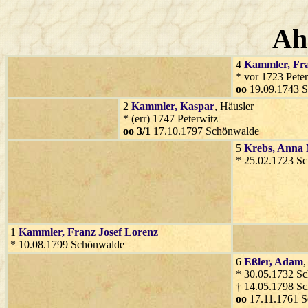
Ah
4
Kammler
, Fr
* vor 1723 Pete
oo
19.09.1743 
2
Kammler
, Kaspar
, Häusler
* (err) 1747 Peterwitz
oo 3/1
17.10.1797 Schönwalde
5
Krebs
, Anna
* 25.02.1723 S
1
Kammler
, Franz Josef Lorenz
* 10.08.1799 Schönwalde
6
Eßler
, Adam
,
* 30.05.1732 S
† 14.05.1798 S
oo
17.11.1761 