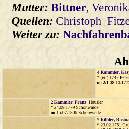
Mutter:
Bittner
, Veronik
Quellen:
Christoph_Fitz
Weiter zu:
Nachfahren
Ah
4
Kammler
, Ka
* (err) 1747 Pete
oo 2/1
08.10.177
2
Kammler
, Franz
, Häusler
* 24.09.1779 Schönwalde
oo
15.07.1806 Schönwalde
5
Köhler
, Rosin
* 23.02.1751 Gr