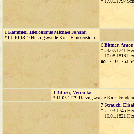
† 17.05.1797 Sc
1
Kammler
, Hieronimus Michael Johann
* 01.10.1819 Herzogswalde Kreis Frankenstein
6
Bittner
, Anton
* 23.07.1741 Her
† 10.08.1816 Her
oo
17.10.1763 S
3
Bittner
, Veronika
* 11.05.1779 Herzogswalde Kreis Franken
7
Strauch
, Elis
* 21.03.1745 Her
† 10.01.1821 Her