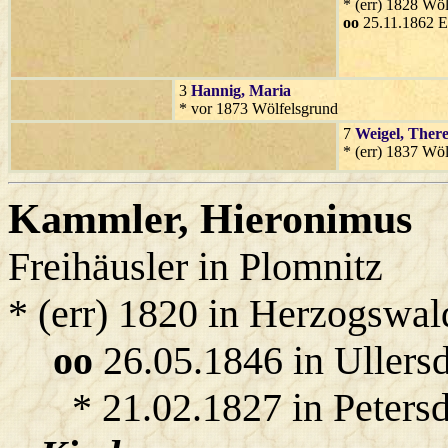
* (err) 1828 Wö
oo
25.11.1862 E
3
Hannig
, Maria
* vor 1873 Wölfelsgrund
7
Weigel
, There
* (err) 1837 Wö
Kammler
, Hieronimus
Freihäusler in Plomnitz
* (err) 1820 in Herzogswal
oo
26.05.1846 in Ullers
* 21.02.1827 in Petersd