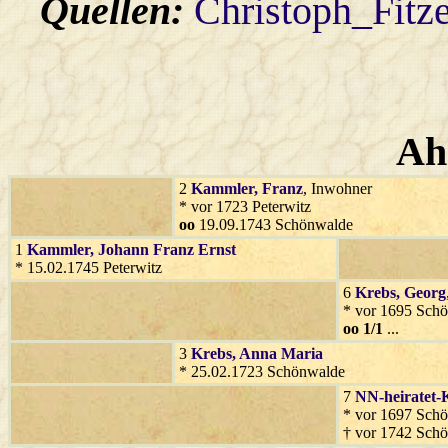
Quellen:
Christoph_Fitz
Ah
2
Kammler
, Franz
, Inwohner
* vor 1723 Peterwitz
oo
19.09.1743 Schönwalde
1
Kammler
, Johann Franz Ernst
* 15.02.1745 Peterwitz
6
Krebs
, Georg
* vor 1695 Schö
oo 1/1
...
3
Krebs
, Anna Maria
* 25.02.1723 Schönwalde
7
NN-heiratet-
* vor 1697 Schö
† vor 1742 Sch