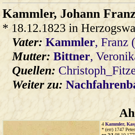
Kammler
, Johann Fran
* 18.12.1823 in Herzogswa
Vater:
Kammler
, Franz 
Mutter:
Bittner
, Veronik
Quellen:
Christoph_Fitz
Weiter zu:
Nachfahren
Ah
4
Kammler
, Ka
* (err) 1747 Pete
oo 2/1
08.10.177