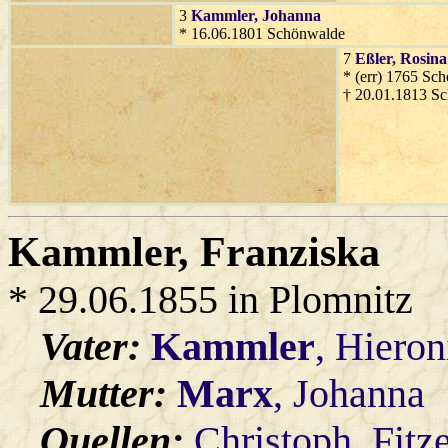
3
Kammler
, Johanna
* 16.06.1801 Schönwalde
7
Eßler
, Rosina
* (err) 1765 Sc
† 20.01.1813 S
Kammler
, Franziska
* 29.06.1855 in Plomnitz
Vater:
Kammler
, Hiero
Mutter:
Marx
, Johanna
Quellen:
Christoph_Fitz