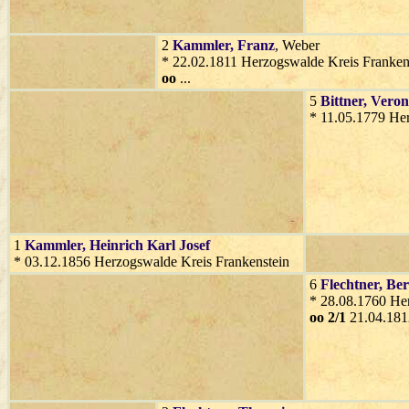
2
Kammler
, Franz
, Weber
* 22.02.1811 Herzogswalde Kreis Franken
oo
...
5
Bittner
, Veron
* 11.05.1779 He
1
Kammler
, Heinrich Karl Josef
* 03.12.1856 Herzogswalde Kreis Frankenstein
6
Flechtner
, Be
* 28.08.1760 He
oo 2/1
21.04.181