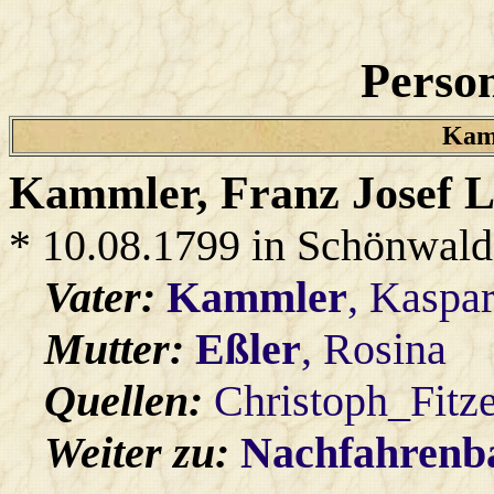
Person
Kamm
Kammler
, Franz Josef 
* 10.08.1799 in Schönwald
Vater:
Kammler
, Kaspa
Mutter:
Eßler
, Rosina
Quellen:
Christoph_Fitz
Weiter zu:
Nachfahren