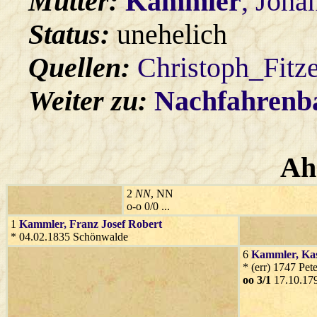
Mutter:
Kammler
, Joha
Status:
unehelich
Quellen:
Christoph_Fitz
Weiter zu:
Nachfahren
Ah
2
NN
, NN
o-o 0/0 ...
1
Kammler
, Franz Josef Robert
* 04.02.1835 Schönwalde
6
Kammler
, Ka
* (err) 1747 Pet
oo 3/1
17.10.17