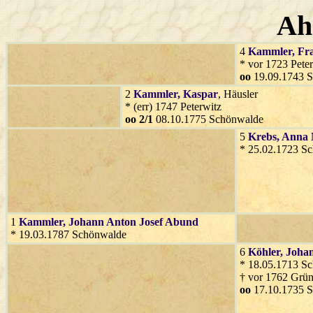
Ah
4
Kammler
, Fr
* vor 1723 Pete
oo
19.09.1743 
2
Kammler
, Kaspar
, Häusler
* (err) 1747 Peterwitz
oo 2/1
08.10.1775 Schönwalde
5
Krebs
, Anna
* 25.02.1723 S
1
Kammler
, Johann Anton Josef Abund
* 19.03.1787 Schönwalde
6
Köhler
, Joha
* 18.05.1713 S
† vor 1762 Grün
oo
17.10.1735 