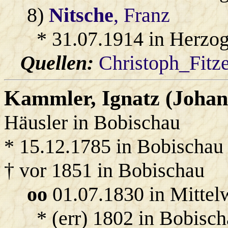
8)
Nitsche
, Franz
* 31.07.1914 in Herzo
Quellen:
Christoph_Fitz
Kammler
, Ignatz (Johan
Häusler in Bobischau
* 15.12.1785 in Bobischau
† vor 1851 in Bobischau
oo
01.07.1830 in Mittel
* (err) 1802 in Bobisch