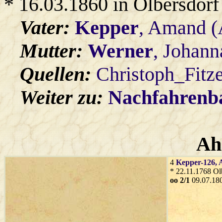
* 16.03.1860 in Olbersdorf
Vater:
Kepper
, Amand (
Mutter:
Werner
, Johan
Quellen:
Christoph_Fitz
Weiter zu:
Nachfahren
Ah
4
Kepper-126
,
* 22.11.1768 Ol
oo 2/1
09.07.18