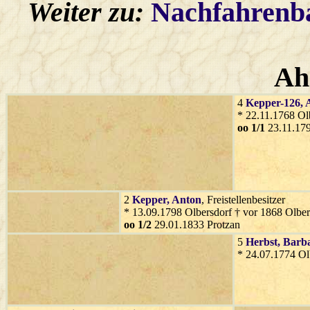
Weiter zu:
Nachfahren
Ah
4
Kepper-126
,
* 22.11.1768 Ol
oo 1/1
23.11.179
2
Kepper
, Anton
, Freistellenbesitzer
* 13.09.1798 Olbersdorf † vor 1868 Olber
oo 1/2
29.01.1833 Protzan
5
Herbst
, Barb
* 24.07.1774 Ol