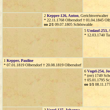
2
Kepper-126
, Anton
, Gerichtsverwalter
* 22.11.1768 Olbersdorf † 01.04.1845 Olb
oo 2/1
09.07.1805 Schönwalde
5
Umlauf-253
,
* 12.03.1740 Ta
1
Kepper
, Pauline
* 07.01.1819 Olbersdorf † 20.08.1819 Olbersdorf
6
Vogel-254
, Jo
* (err) 1749 Sc
† 05.01.1795 S
oo 1/1
08.11.17
3
Vogel-127
, Johanna