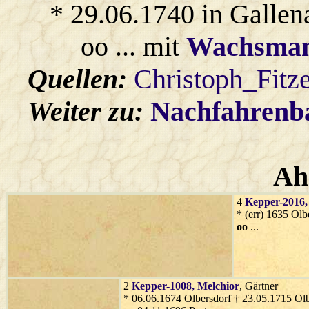
* 29.06.1740 in Gallen
oo ... mit
Wachsma
Quellen:
Christoph_Fitz
Weiter zu:
Nachfahren
Ah
4
Kepper-2016
* (err) 1635 Olb
oo
...
2
Kepper-1008
, Melchior
, Gärtner
* 06.06.1674 Olbersdorf † 23.05.1715 Olb