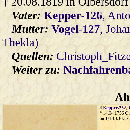
† 20.08.1819 in Olbersdorf
Vater:
Kepper-126
, Ant
Mutter:
Vogel-127
, Joh
Thekla)
Quellen:
Christoph_Fitz
Weiter zu:
Nachfahren
Ah
4
Kepper-252
, 
* 14.04.1736 Ol
oo 1/1
13.10.17