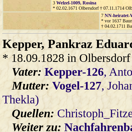
3
Welzel-1009
, Rosina
* 02.02.1671 Olbersdorf † 07.11.1714 Olb
7
NN-heiratet-
* vor 1637 Baum
† 04.02.1711 B
Kepper
, Pankraz Eduar
* 18.09.1828 in Olbersdorf
Vater:
Kepper-126
, Ant
Mutter:
Vogel-127
, Joh
Thekla)
Quellen:
Christoph_Fitz
Weiter zu:
Nachfahren