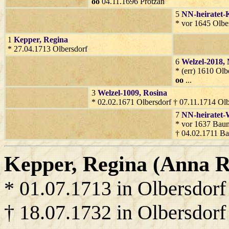
oo
04.11.1696 Protzan
5
NN-heiratet-
* vor 1645 Olber
1
Kepper
, Regina
* 27.04.1713 Olbersdorf
6
Welzel-2018
,
* (err) 1610 Olb
oo
...
3
Welzel-1009
, Rosina
* 02.02.1671 Olbersdorf † 07.11.1714 Olb
7
NN-heiratet-
* vor 1637 Baum
† 04.02.1711 B
Kepper
, Regina (Anna R
* 01.07.1713 in Olbersdorf
† 18.07.1732 in Olbersdorf