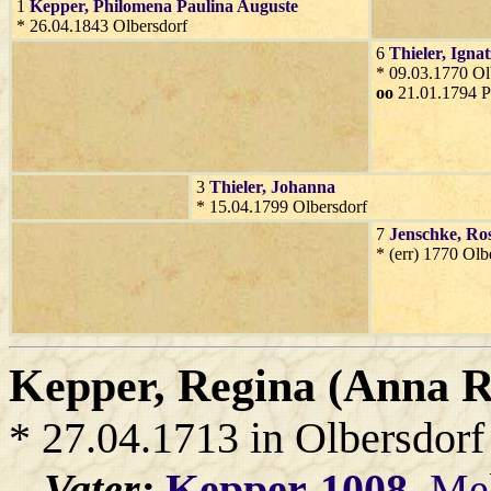
1
Kepper
, Philomena Paulina Auguste
* 26.04.1843 Olbersdorf
6
Thieler
, Ignat
* 09.03.1770 Ol
oo
21.01.1794 P
3
Thieler
, Johanna
* 15.04.1799 Olbersdorf
7
Jenschke
, Ro
* (err) 1770 Olb
Kepper
, Regina (Anna R
* 27.04.1713 in Olbersdorf
Vater:
Kepper-1008
, Me