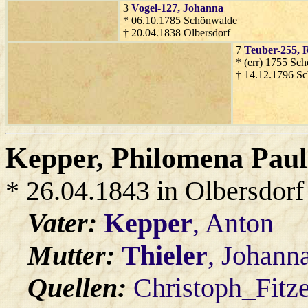
3
Vogel-127
, Johanna
* 06.10.1785 Schönwalde
† 20.04.1838 Olbersdorf
7
Teuber-255
, 
* (err) 1755 Sc
† 14.12.1796 S
Kepper
, Philomena Paul
* 26.04.1843 in Olbersdorf
Vater:
Kepper
, Anton
Mutter:
Thieler
, Johann
Quellen:
Christoph_Fitz