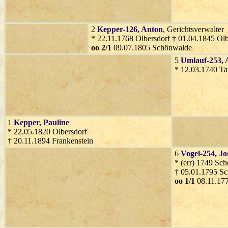
2
Kepper-126
, Anton
, Gerichtsverwalter
* 22.11.1768 Olbersdorf † 01.04.1845 Olb
oo 2/1
09.07.1805 Schönwalde
5
Umlauf-253
,
* 12.03.1740 Ta
1
Kepper
, Pauline
* 22.05.1820 Olbersdorf
† 20.11.1894 Frankenstein
6
Vogel-254
, Jo
* (err) 1749 Sc
† 05.01.1795 S
oo 1/1
08.11.17