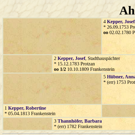
Ah
4
Kepper
, Josef
* 26.09.1753 Pr
oo
02.02.1780 P
2
Kepper
, Josef
, Stadthauspächter
* 15.12.1783 Protzan
oo 1/2
10.10.1809 Frankenstein
5
Hübner
, Ann
* (err) 1753 Pro
1
Kepper
, Robertine
* 05.04.1813 Frankenstein
3
Thannhöfer
, Barbara
* (err) 1782 Frankenstein