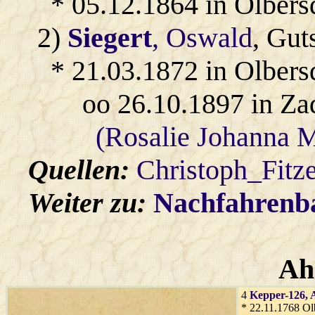
* 05.12.1864 in Olbers
2)
Siegert
, Oswald
, Gut
* 21.03.1872 in Olbers
oo 26.10.1897 in Za
(Rosalie Johanna M
Quellen:
Christoph_Fitz
Weiter zu:
Nachfahren
Ah
4
Kepper-126
,
* 22.11.1768 Ol