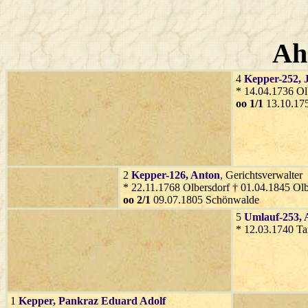
Ah
4
Kepper-252
, 
* 14.04.1736 Ol
oo 1/1
13.10.17
2
Kepper-126
, Anton
, Gerichtsverwalter
* 22.11.1768 Olbersdorf † 01.04.1845 Olb
oo 2/1
09.07.1805 Schönwalde
5
Umlauf-253
,
* 12.03.1740 Ta
1
Kepper
, Pankraz Eduard Adolf