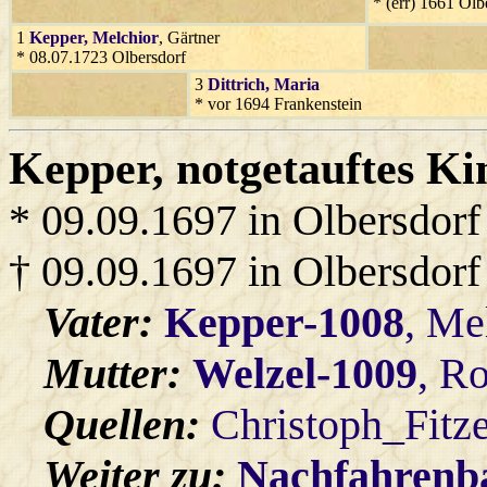
* (err) 1661 Olb
1
Kepper
, Melchior
, Gärtner
* 08.07.1723 Olbersdorf
3
Dittrich
, Maria
* vor 1694 Frankenstein
Kepper
, notgetauftes Ki
* 09.09.1697 in Olbersdorf
† 09.09.1697 in Olbersdorf
Vater:
Kepper-1008
, Me
Mutter:
Welzel-1009
, R
Quellen:
Christoph_Fitz
Weiter zu:
Nachfahren