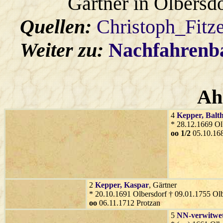
Gärtner in Olbersdo
Quellen:
Christoph_Fitz
Weiter zu:
Nachfahren
Ah
4
Kepper
, Balt
* 28.12.1669 Ol
oo 1/2
05.10.168
2
Kepper
, Kaspar
, Gärtner
* 20.10.1691 Olbersdorf † 09.01.1755 Olb
oo
06.11.1712 Protzan
5
NN-verwitwet