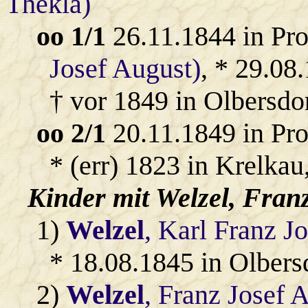
Thekla)
oo 1/1
26.11.1844 in Pr
Josef August)
, * 29.08
† vor 1849 in Olbersdor
oo 2/1
20.11.1849 in Pr
* (err) 1823 in Krelkau
Kinder mit
Welzel
, Fran
1)
Welzel
, Karl Franz Jo
* 18.08.1845 in Olbers
2)
Welzel
, Franz Josef 