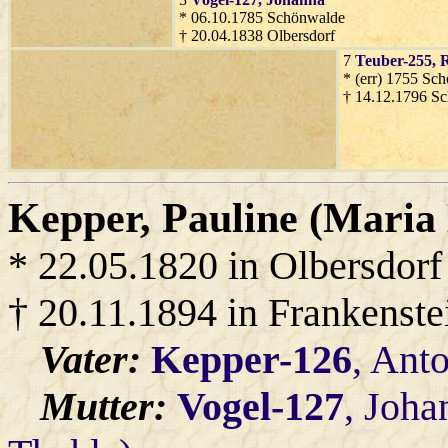
* 06.10.1785 Schönwalde
† 20.04.1838 Olbersdorf
7
Teuber-255
, 
* (err) 1755 Sc
† 14.12.1796 S
Kepper
, Pauline (Maria
* 22.05.1820 in Olbersdorf
† 20.11.1894 in Frankenste
Vater:
Kepper-126
, Ant
Mutter:
Vogel-127
, Joh