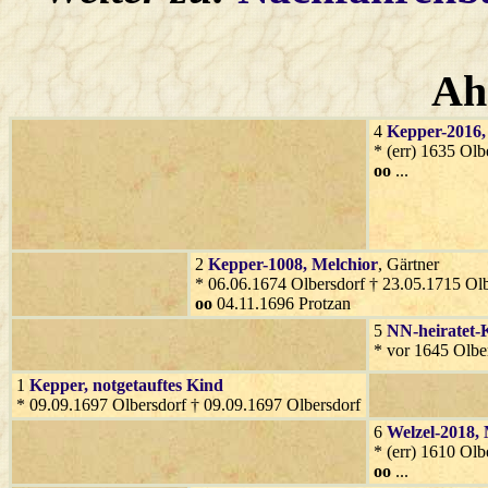
Ah
4
Kepper-2016
* (err) 1635 Olb
oo
...
2
Kepper-1008
, Melchior
, Gärtner
* 06.06.1674 Olbersdorf † 23.05.1715 Olb
oo
04.11.1696 Protzan
5
NN-heiratet-
* vor 1645 Olber
1
Kepper
, notgetauftes Kind
* 09.09.1697 Olbersdorf † 09.09.1697 Olbersdorf
6
Welzel-2018
,
* (err) 1610 Olb
oo
...