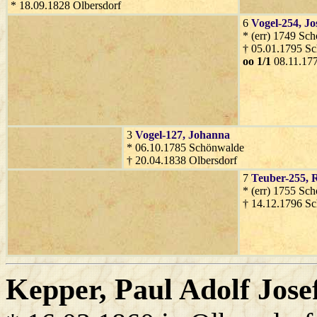
* 18.09.1828 Olbersdorf
6
Vogel-254
, Jo
* (err) 1749 Sc
† 05.01.1795 S
oo 1/1
08.11.17
3
Vogel-127
, Johanna
* 06.10.1785 Schönwalde
† 20.04.1838 Olbersdorf
7
Teuber-255
, 
* (err) 1755 Sc
† 14.12.1796 S
Kepper
, Paul Adolf Jose