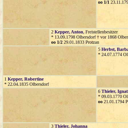
oo 1/1
23.11.179
2
Kepper
, Anton
, Freistellenbesitzer
* 13.09.1798 Olbersdorf † vor 1868 Olber
oo 1/2
29.01.1833 Protzan
5
Herbst
, Barb
* 24.07.1774 Ol
1
Kepper
, Robertine
* 22.04.1835 Olbersdorf
6
Thieler
, Ignat
* 09.03.1770 Ol
oo
21.01.1794 P
3
Thieler
, Johanna