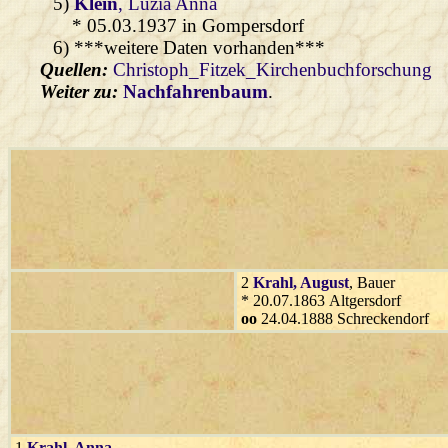
5)
Klein
, Luzia Anna
* 05.03.1937 in Gompersdorf
6) ***weitere Daten vorhanden***
Quellen:
Christoph_Fitzek_Kirchenbuchforschung
Weiter zu:
Nachfahrenbaum
.
2
Krahl
, August
, Bauer
* 20.07.1863 Altgersdorf
oo
24.04.1888 Schreckendorf
1
Krahl
, Anna