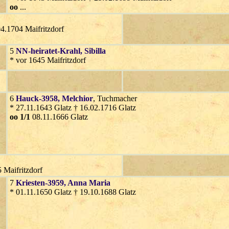
oo
...
04.1704 Maifritzdorf
5
NN-heiratet-Krahl
, Sibilla
* vor 1645 Maifritzdorf
6
Hauck-3958
, Melchior
, Tuchmacher
* 27.11.1643 Glatz † 16.02.1716 Glatz
oo 1/1
08.11.1666 Glatz
 Maifritzdorf
7
Kriesten-3959
, Anna Maria
* 01.11.1650 Glatz † 19.10.1688 Glatz