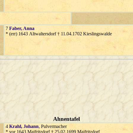
7
Faber
, Anna
* (err) 1643 Altwaltersdorf † 11.04.1702 Kieslingswalde
Ahnentafel
4
Krahl
, Johann
, Pulvermacher
* vor 1643 Maifritzdorf † 25.02.1699 Maifritzdorf