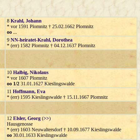
8
Krahl
, Johann
* vor 1591 Plomnitz † 25.02.1662 Plomnitz
oo
...
9
NN-heiratet-Krahl
, Dorothea
* (err) 1582 Plomnitz † 04.12.1637 Plomnitz
10
Halbig
, Nikolaus
* vor 1607 Plomnitz
oo 1/2
31.01.1627 Kieslingswalde
11
Hoffmann
, Eva
* (err) 1595 Kieslingswalde † 15.11.1667 Plomnitz
12
Elsler
, Georg
(
>>
)
Hausgenosse
* (err) 1603 Neuwaltersdorf † 10.09.1677 Kieslingswalde
oo
30.01.1633 Kieslingswalde