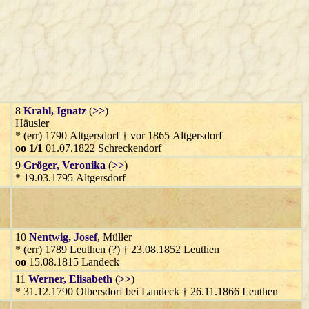
8
Krahl
, Ignatz
(
>>
)
Häusler
* (err) 1790 Altgersdorf † vor 1865 Altgersdorf
oo 1/1
01.07.1822 Schreckendorf
9
Gröger
, Veronika
(
>>
)
* 19.03.1795 Altgersdorf
10
Nentwig
, Josef
, Müller
* (err) 1789 Leuthen (?) † 23.08.1852 Leuthen
oo
15.08.1815 Landeck
11
Werner
, Elisabeth
(
>>
)
* 31.12.1790 Olbersdorf bei Landeck † 26.11.1866 Leuthen