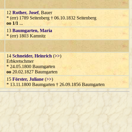
12
Rother
, Josef
, Bauer
* (err) 1789 Seitenberg † 06.10.1832 Seitenberg
oo 1/1
...
13
Baumgarten
, Maria
* (err) 1803 Kamnitz
14
Schneider
, Heinrich
(
>>
)
Erbkretschmer
* 24.05.1800 Baumgarten
oo
20.02.1827 Baumgarten
15
Förster
, Juliane
(
>>
)
* 13.11.1800 Baumgarten † 26.09.1856 Baumgarten