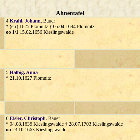
Ahnentafel
4
Krahl
, Johann
, Bauer
* (err) 1625 Plomnitz † 05.04.1694 Plomnitz
oo 1/1
15.02.1656 Kieslingswalde
5
Halbig
, Anna
* 21.10.1627 Plomnitz
6
Elsler
, Christoph
, Bauer
* 04.08.1635 Kieslingswalde † 28.07.1703 Kieslingswalde
oo
23.10.1663 Kieslingswalde