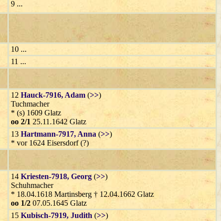
9 ...
10 ...
11 ...
12
Hauck-7916
, Adam
(
>>
)
Tuchmacher
* (s) 1609 Glatz
oo 2/1
25.11.1642 Glatz
13
Hartmann-7917
, Anna
(
>>
)
* vor 1624 Eisersdorf (?)
14
Kriesten-7918
, Georg
(
>>
)
Schuhmacher
* 18.04.1618 Martinsberg † 12.04.1662 Glatz
oo 1/2
07.05.1645 Glatz
15
Kubisch-7919
, Judith
(
>>
)