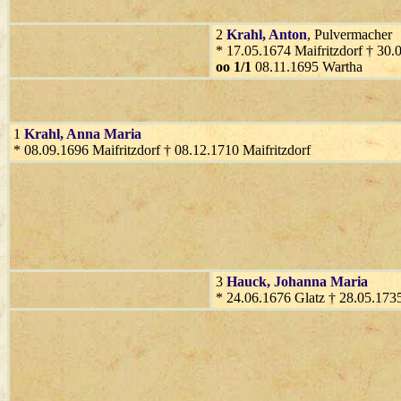
2
Krahl
, Anton
, Pulvermacher
* 17.05.1674 Maifritzdorf † 30.
oo 1/1
08.11.1695 Wartha
1
Krahl
, Anna Maria
* 08.09.1696 Maifritzdorf † 08.12.1710 Maifritzdorf
3
Hauck
, Johanna Maria
* 24.06.1676 Glatz † 28.05.1735