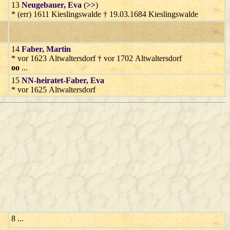
13
Neugebauer
, Eva
(
>>
)
* (err) 1611 Kieslingswalde † 19.03.1684 Kieslingswalde
14
Faber
, Martin
* vor 1623 Altwaltersdorf † vor 1702 Altwaltersdorf
oo
...
15
NN-heiratet-Faber
, Eva
* vor 1625 Altwaltersdorf
8 ...