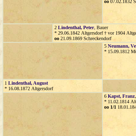
oo
07.02.1832 S
2
Lindenthal
, Peter
, Bauer
* 29.06.1842 Altgersdorf † vor 1904 Altg
oo
21.09.1869 Schreckendorf
5
Neumann
, V
* 15.09.1812 M
1
Lindenthal
, August
* 16.08.1872 Altgersdorf
6
Kapst
, Franz
* 11.02.1814 Al
oo 1/1
18.01.184