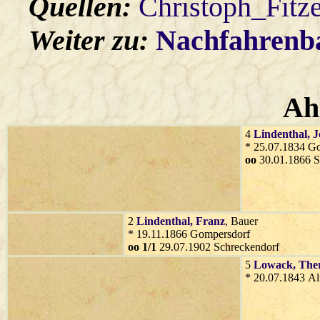
Quellen:
Christoph_Fitz
Weiter zu:
Nachfahren
Ah
4
Lindenthal
, J
* 25.07.1834 G
oo
30.01.1866 S
2
Lindenthal
, Franz
, Bauer
* 19.11.1866 Gompersdorf
oo 1/1
29.07.1902 Schreckendorf
5
Lowack
, The
* 20.07.1843 Al