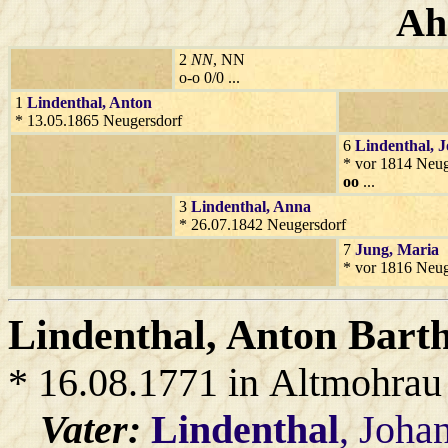
Ah
2
NN
, NN
o-o 0/0 ...
1
Lindenthal
, Anton
* 13.05.1865 Neugersdorf
6
Lindenthal
, J
* vor 1814 Neug
oo
...
3
Lindenthal
, Anna
* 26.07.1842 Neugersdorf
7
Jung
, Maria
* vor 1816 Neug
Lindenthal
, Anton Bart
* 16.08.1771 in Altmohrau
Vater:
Lindenthal
, Joha