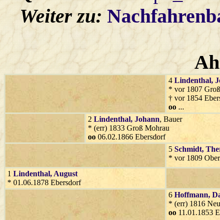
Weiter zu:
Nachfahren
Ah
4
Lindenthal
, J
* vor 1807 Groß
† vor 1854 Eber
oo
...
2
Lindenthal
, Johann
, Bauer
* (err) 1833 Groß Mohrau
oo
06.02.1866 Ebersdorf
5
Schmidt
, The
* vor 1809 Ober
1
Lindenthal
, August
* 01.06.1878 Ebersdorf
6
Hoffmann
, D
* (err) 1816 Ne
oo
11.01.1853 E