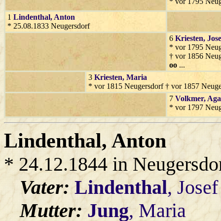
* vor 1795 Neug
1
Lindenthal
, Anton
* 25.08.1833 Neugersdorf
6
Kriesten
, Jose
* vor 1795 Neug
† vor 1856 Neug
oo
...
3
Kriesten
, Maria
* vor 1815 Neugersdorf † vor 1857 Neuge
7
Volkmer
, Ag
* vor 1797 Neug
Lindenthal
, Anton
* 24.12.1844 in Neugersdo
Vater:
Lindenthal
, Josef
Mutter:
Jung
, Maria