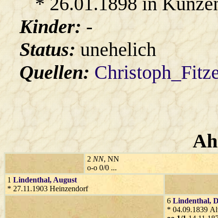
* 26.01.1898 in Kunze
Kinder:
-
Status:
unehelich
Quellen:
Christoph_Fitz
Ah
2
NN
, NN
o-o 0/0 ...
1
Lindenthal
, August
* 27.11.1903 Heinzendorf
6
Lindenthal
, 
* 04.09.1839 Al