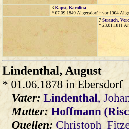
3
Kapst
, Karolina
* 07.09.1849 Altgersdorf † vor 1904 Altg
7
Strauch
, Ver
* 23.01.1811 Alt
Lindenthal
, August
* 01.06.1878 in Ebersdorf
Vater:
Lindenthal
, Joha
Mutter:
Hoffmann (Risc
Quellen:
Christoph_Fitz