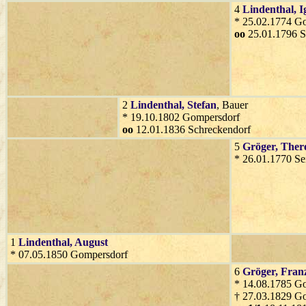
4
Lindenthal
, 
* 25.02.1774 G
oo
25.01.1796 S
2
Lindenthal
, Stefan
, Bauer
* 19.10.1802 Gompersdorf
oo
12.01.1836 Schreckendorf
5
Gröger
, Ther
* 26.01.1770 Se
1
Lindenthal
, August
* 07.05.1850 Gompersdorf
6
Gröger
, Fran
* 14.08.1785 G
† 27.03.1829 G