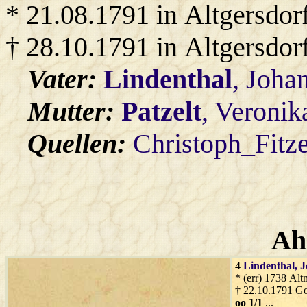
* 21.08.1791 in Altgersdor
† 28.10.1791 in Altgersdor
Vater:
Lindenthal
, Joha
Mutter:
Patzelt
, Veronik
Quellen:
Christoph_Fitz
Ah
4
Lindenthal
, 
* (err) 1738 Alt
† 22.10.1791 G
oo 1/1
...