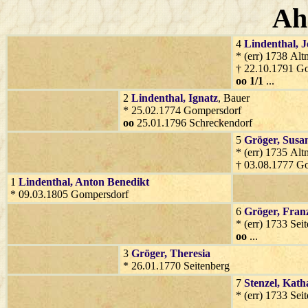
Ah
4
Lindenthal
, 
* (err) 1738 Alt
† 22.10.1791 G
oo 1/1
...
2
Lindenthal
, Ignatz
, Bauer
* 25.02.1774 Gompersdorf
oo
25.01.1796 Schreckendorf
5
Gröger
, Susa
* (err) 1735 Alt
† 03.08.1777 G
1
Lindenthal
, Anton Benedikt
* 09.03.1805 Gompersdorf
6
Gröger
, Fran
* (err) 1733 Sei
oo
...
3
Gröger
, Theresia
* 26.01.1770 Seitenberg
7
Stenzel
, Kath
* (err) 1733 Sei