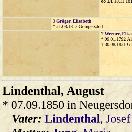
oo 1/1
18.11.181
3
Gröger
, Elisabeth
* 21.08.1813 Gompersdorf
7
Werner
, Elis
* 09.01.1792 Al
† 30.08.1831 G
Lindenthal
, August
* 07.09.1850 in Neugersdo
Vater:
Lindenthal
, Josef