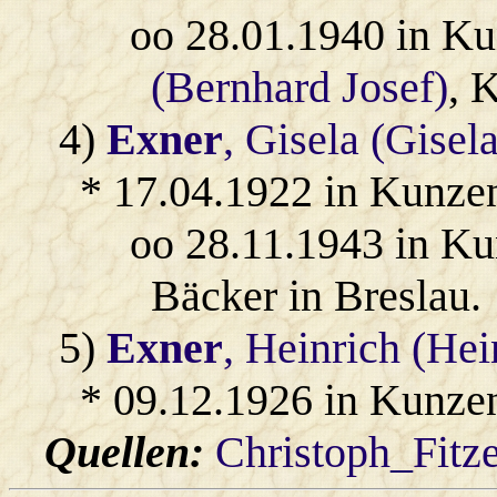
oo 28.01.1940 in K
(Bernhard Josef)
, 
4)
Exner
, Gisela (Gisel
* 17.04.1922 in Kunze
oo 28.11.1943 in K
Bäcker in Breslau.
5)
Exner
, Heinrich (Hei
* 09.12.1926 in Kunze
Quellen:
Christoph_Fitz