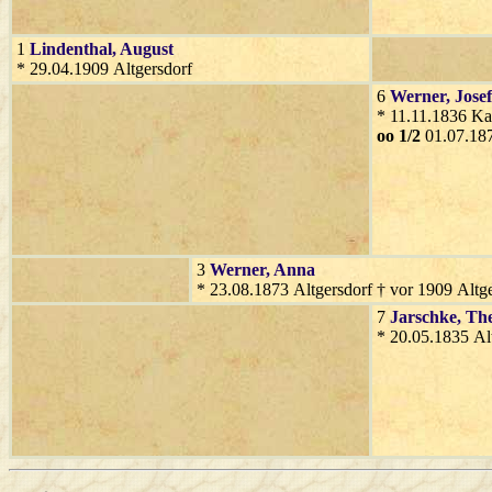
1
Lindenthal
, August
* 29.04.1909 Altgersdorf
6
Werner
, Josef
* 11.11.1836 Ka
oo 1/2
01.07.187
3
Werner
, Anna
* 23.08.1873 Altgersdorf † vor 1909 Altg
7
Jarschke
, Th
* 20.05.1835 A