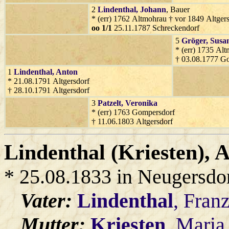
2
Lindenthal
, Johann
, Bauer
* (err) 1762 Altmohrau † vor 1849 Altger
oo 1/1
25.11.1787 Schreckendorf
5
Gröger
, Susa
* (err) 1735 Alt
† 03.08.1777 G
1
Lindenthal
, Anton
* 21.08.1791 Altgersdorf
† 28.10.1791 Altgersdorf
3
Patzelt
, Veronika
* (err) 1763 Gompersdorf
† 11.06.1803 Altgersdorf
Lindenthal (Kriesten)
, 
* 25.08.1833 in Neugersdo
Vater:
Lindenthal
, Fran
Mutter:
Kriesten
, Maria