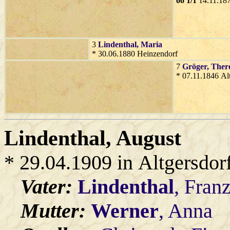
oo 1/1
14.11.187
3
Lindenthal
, Maria
* 30.06.1880 Heinzendorf
7
Gröger
, Ther
* 07.11.1846 Al
Lindenthal
, August
* 29.04.1909 in Altgersdor
Vater:
Lindenthal
, Fran
Mutter:
Werner
, Anna