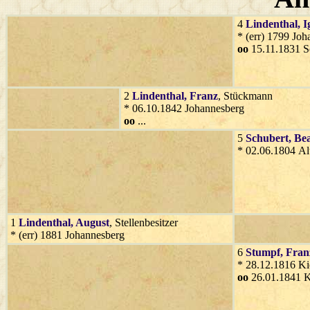
4
Lindenthal
, 
* (err) 1799 Jo
oo
15.11.1831 S
2
Lindenthal
, Franz
, Stückmann
* 06.10.1842 Johannesberg
oo
...
5
Schubert
, Be
* 02.06.1804 A
1
Lindenthal
, August
, Stellenbesitzer
* (err) 1881 Johannesberg
6
Stumpf
, Fran
* 28.12.1816 Ki
oo
26.01.1841 K