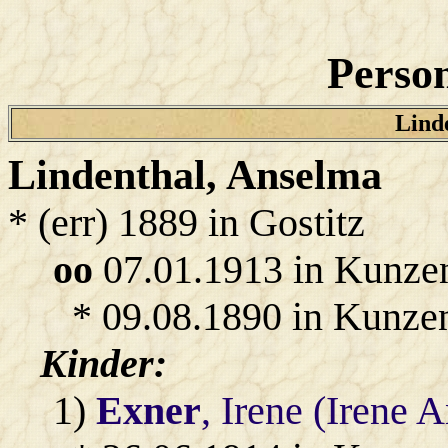
Person
Linde
Lindenthal
, Anselma
* (err) 1889 in Gostitz
oo
07.01.1913 in Kunze
* 09.08.1890 in Kunze
Kinder:
1)
Exner
, Irene (Irene 