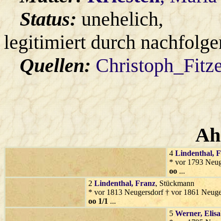
Status:
unehelich,
legitimiert durch nachfolg
Quellen:
Christoph_Fitz
Ah
4
Lindenthal
, 
* vor 1793 Neug
oo
...
2
Lindenthal
, Franz
, Stückmann
* vor 1813 Neugersdorf † vor 1861 Neuge
oo 1/1
...
5
Werner
, Elis