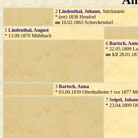
2
Lindenthal
, Johann
, Stückmann
* (err) 1838 Heudorf
oo
10.02.1863 Schreckendorf
1
Lindenthal
, August
* 13.09.1870 Mühlbach
6
Bartsch
, Ant
* 22.05.1809 L
oo 1/2
28.01.18
3
Bartsch
, Anna
* 03.09.1839 Oberthalheim † vor 1877 M
7
Seipel
, Johan
* 23.04.1809 Ob