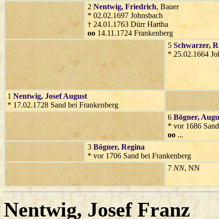
2
Nentwig
, Friedrich
, Bauer
* 02.02.1697 Johnsbach
† 24.01.1763 Dürr Hartha
oo
14.11.1724 Frankenberg
5
Schwarzer
, R
* 25.02.1664 J
1
Nentwig
, Josef August
* 17.02.1728 Sand bei Frankenberg
6
Bögner
, Augu
* vor 1686 Sand
oo
...
3
Bögner
, Regina
* vor 1706 Sand bei Frankenberg
7
NN
, NN
Nentwig
, Josef Franz