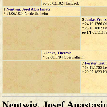
oo
08.02.1824 Landeck
1
Nentwig
, Josef Alois Ignatz
* 21.06.1824 Niederthalheim
6
Janke
, Franz
* 24.10.1766 Ob
† 23.10.1802 Ob
oo 1/1
05.11.17
3
Janke
, Theresia
* 02.08.1794 Oberthalheim
7
Förster
, Kath
* 13.11.1766 Le
† 20.07.1823 Ni
Nentwig
, Josef Anastasi