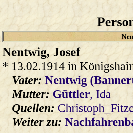
Person
Nen
Nentwig
, Josef
* 13.02.1914 in Königshai
Vater:
Nentwig (Banner
Mutter:
Güttler
, Ida
Quellen:
Christoph_Fitz
Weiter zu:
Nachfahren