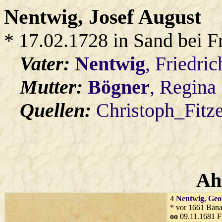
Nentwig
, Josef August
* 17.02.1728 in Sand bei 
Vater:
Nentwig
, Friedric
Mutter:
Bögner
, Regina
Quellen:
Christoph_Fitz
Ah
4
Nentwig
, Geo
* vor 1661 Bana
oo
09.11.1681 F