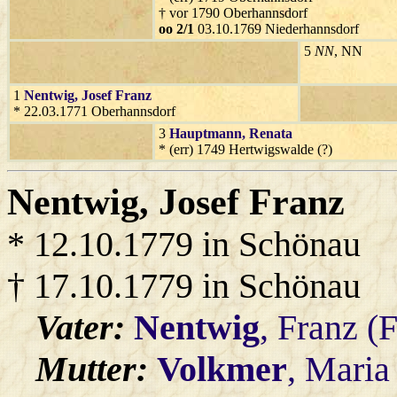
† vor 1790 Oberhannsdorf
oo 2/1
03.10.1769 Niederhannsdorf
5
NN
, NN
1
Nentwig
, Josef Franz
* 22.03.1771 Oberhannsdorf
3
Hauptmann
, Renata
* (err) 1749 Hertwigswalde (?)
Nentwig
, Josef Franz
* 12.10.1779 in Schönau
† 17.10.1779 in Schönau
Vater:
Nentwig
, Franz (
Mutter:
Volkmer
, Maria