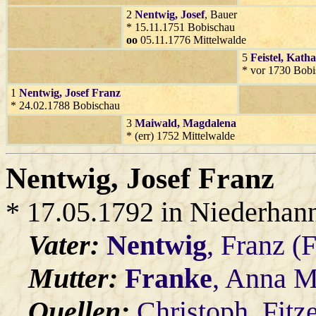
2
Nentwig
, Josef
, Bauer
* 15.11.1751 Bobischau
oo
05.11.1776 Mittelwalde
5
Feistel
, Katha
* vor 1730 Bobi
1
Nentwig
, Josef Franz
* 24.02.1788 Bobischau
3
Maiwald
, Magdalena
* (err) 1752 Mittelwalde
Nentwig
, Josef Franz
* 17.05.1792 in Niederhan
Vater:
Nentwig
, Franz (
Mutter:
Franke
, Anna M
Quellen:
Christoph_Fitz