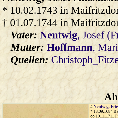
* 10.02.1743 in Maifritzdo
† 01.07.1744 in Maifritzdo
Vater:
Nentwig
, Josef (F
Mutter:
Hoffmann
, Mar
Quellen:
Christoph_Fitz
Ah
4
Nentwig
, Fri
* 13.09.1684 B
oo
10.11.1711 F