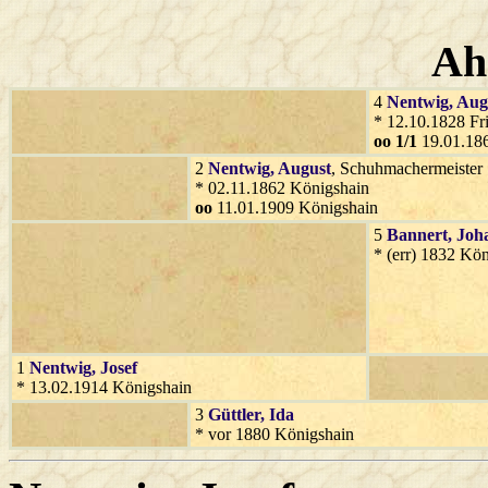
Ah
4
Nentwig
, Aug
* 12.10.1828 Fr
oo 1/1
19.01.18
2
Nentwig
, August
, Schuhmachermeister
* 02.11.1862 Königshain
oo
11.01.1909 Königshain
5
Bannert
, Jo
* (err) 1832 Kö
1
Nentwig
, Josef
* 13.02.1914 Königshain
3
Güttler
, Ida
* vor 1880 Königshain