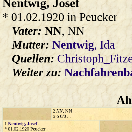
Nentwig
, Josef
* 01.02.1920 in Peucker
Vater:
NN
, NN
Mutter:
Nentwig
, Ida
Quellen:
Christoph_Fitz
Weiter zu:
Nachfahren
Ah
2
NN
, NN
o-o 0/0 ...
1
Nentwig
, Josef
* 01.02.1920 Peucker