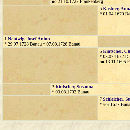
oo
21.10.1727 Frankenberg
5
Kastner
, Ann
* 01.04.1670 B
1
Nentwig
, Josef Anton
* 29.07.1728 Banau † 07.08.1728 Banau
6
Kintscher
, Ch
* 03.07.1672 D
oo
13.11.1695 F
3
Kintscher
, Susanna
* 09.08.1702 Banau
7
Schleicher
, S
* vor 1677 Ban