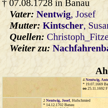
† 07.08.1728 in Banau
Vater:
Nentwig
, Josef
Mutter:
Kintscher
, Sus
Quellen:
Christoph_Fitz
Weiter zu:
Nachfahren
Ah
4
Nentwig
, Ant
* 19.07.1669 B
oo
25.11.1692 F
2
Nentwig
, Josef
, Hufschmied
* 14.12.1702 Banau