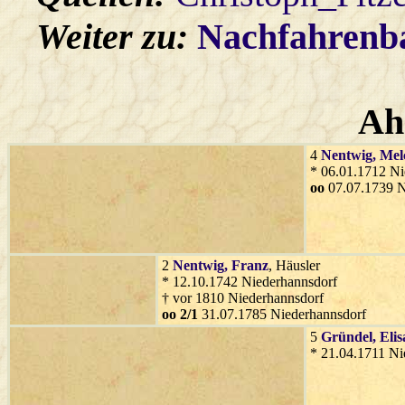
Weiter zu:
Nachfahren
Ah
4
Nentwig
, Mel
* 06.01.1712 Ni
oo
07.07.1739 N
2
Nentwig
, Franz
, Häusler
* 12.10.1742 Niederhannsdorf
† vor 1810 Niederhannsdorf
oo 2/1
31.07.1785 Niederhannsdorf
5
Gründel
, Eli
* 21.04.1711 Ni