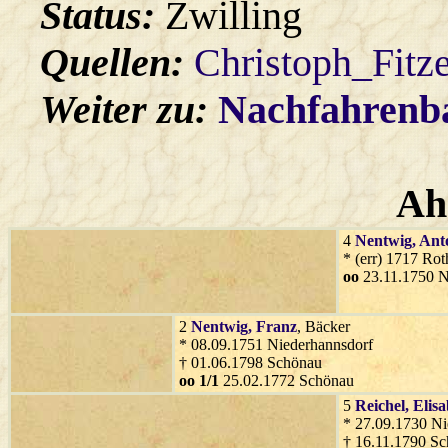
Status:
Zwilling
Quellen:
Christoph_Fitz
Weiter zu:
Nachfahren
Ah
4
Nentwig
, Ant
* (err) 1717 Ro
oo
23.11.1750 N
2
Nentwig
, Franz
, Bäcker
* 08.09.1751 Niederhannsdorf
† 01.06.1798 Schönau
oo 1/1
25.02.1772 Schönau
5
Reichel
, Elis
* 27.09.1730 Ni
† 16.11.1790 S