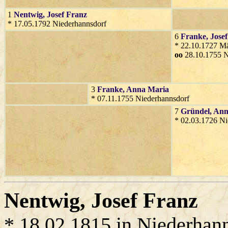
1
Nentwig
, Josef Franz
* 17.05.1792 Niederhannsdorf
6
Franke
, Josef
* 22.10.1727 Mä
oo
28.10.1755 N
3
Franke
, Anna Maria
* 07.11.1755 Niederhannsdorf
7
Gründel
, An
* 02.03.1726 Ni
Nentwig
, Josef Franz
* 18.02.1815 in Niederhan