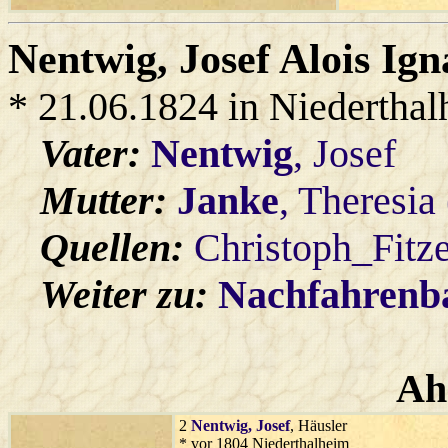
Nentwig
, Josef Alois Ign
* 21.06.1824 in Niedertha
Vater:
Nentwig
, Josef
Mutter:
Janke
, Theresia
Quellen:
Christoph_Fitz
Weiter zu:
Nachfahren
Ah
2
Nentwig
, Josef
, Häusler
* vor 1804 Niederthalheim