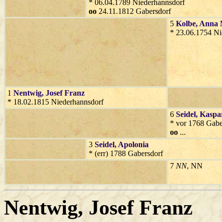
* 06.04.1789 Niederhannsdorf
oo
24.11.1812 Gabersdorf
5
Kolbe
, Anna
* 23.06.1754 Ni
1
Nentwig
, Josef Franz
* 18.02.1815 Niederhannsdorf
6
Seidel
, Kaspa
* vor 1768 Gabe
oo
...
3
Seidel
, Apolonia
* (err) 1788 Gabersdorf
7
NN
, NN
Nentwig
, Josef Franz