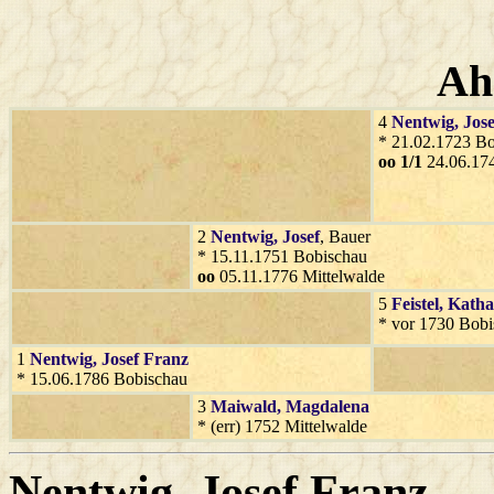
Ah
4
Nentwig
, Jose
* 21.02.1723 Bo
oo 1/1
24.06.174
2
Nentwig
, Josef
, Bauer
* 15.11.1751 Bobischau
oo
05.11.1776 Mittelwalde
5
Feistel
, Katha
* vor 1730 Bobi
1
Nentwig
, Josef Franz
* 15.06.1786 Bobischau
3
Maiwald
, Magdalena
* (err) 1752 Mittelwalde
Nentwig
, Josef Franz