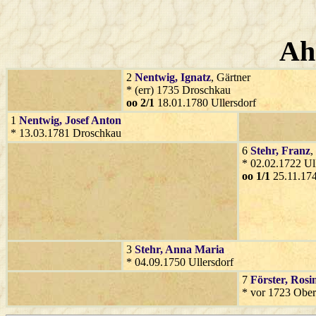
Ah
2
Nentwig
, Ignatz
, Gärtner
* (err) 1735 Droschkau
oo 2/1
18.01.1780 Ullersdorf
1
Nentwig
, Josef Anton
* 13.03.1781 Droschkau
6
Stehr
, Franz
,
* 02.02.1722 Ul
oo 1/1
25.11.174
3
Stehr
, Anna Maria
* 04.09.1750 Ullersdorf
7
Förster
, Rosi
* vor 1723 Ober