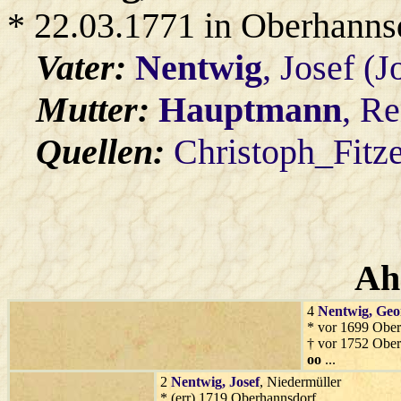
* 22.03.1771 in Oberhanns
Vater:
Nentwig
, Josef (J
Mutter:
Hauptmann
, Re
Quellen:
Christoph_Fitz
Ah
4
Nentwig
, Geo
* vor 1699 Ober
† vor 1752 Ober
oo
...
2
Nentwig
, Josef
, Niedermüller
* (err) 1719 Oberhannsdorf