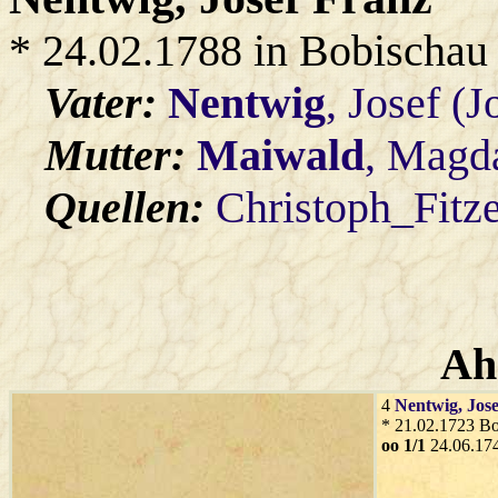
* 24.02.1788 in Bobischau
Vater:
Nentwig
, Josef (
Mutter:
Maiwald
, Magd
Quellen:
Christoph_Fitz
Ah
4
Nentwig
, Jose
* 21.02.1723 Bo
oo 1/1
24.06.174