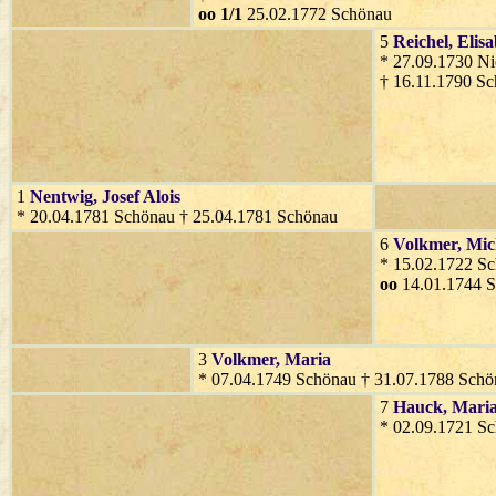
oo 1/1
25.02.1772 Schönau
5
Reichel
, Elis
* 27.09.1730 Ni
† 16.11.1790 S
1
Nentwig
, Josef Alois
* 20.04.1781 Schönau † 25.04.1781 Schönau
6
Volkmer
, Mic
* 15.02.1722 S
oo
14.01.1744 
3
Volkmer
, Maria
* 07.04.1749 Schönau † 31.07.1788 Schö
7
Hauck
, Mari
* 02.09.1721 S