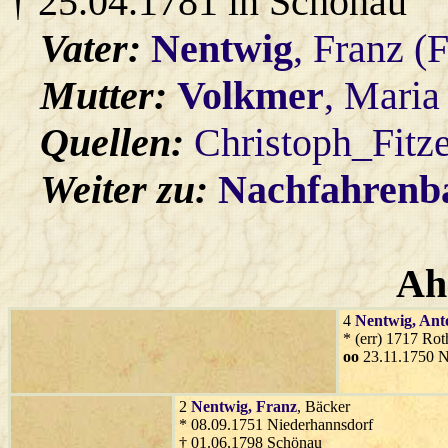
† 25.04.1781 in Schönau
Vater:
Nentwig
, Franz (
Mutter:
Volkmer
, Maria
Quellen:
Christoph_Fitz
Weiter zu:
Nachfahren
Ah
4
Nentwig
, Ant
* (err) 1717 Ro
oo
23.11.1750 N
2
Nentwig
, Franz
, Bäcker
* 08.09.1751 Niederhannsdorf
† 01.06.1798 Schönau