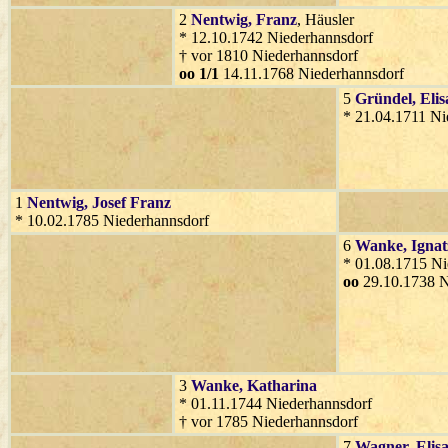
2
Nentwig
, Franz
, Häusler
* 12.10.1742 Niederhannsdorf
† vor 1810 Niederhannsdorf
oo 1/1
14.11.1768 Niederhannsdorf
5
Gründel
, Eli
* 21.04.1711 Ni
1
Nentwig
, Josef Franz
* 10.02.1785 Niederhannsdorf
6
Wanke
, Ignat
* 01.08.1715 Ni
oo
29.10.1738 N
3
Wanke
, Katharina
* 01.11.1744 Niederhannsdorf
† vor 1785 Niederhannsdorf
7
Wagner
, Elis