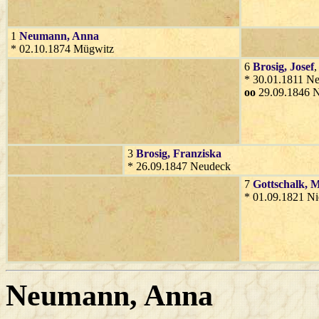
1
Neumann
, Anna
* 02.10.1874 Mügwitz
6
Brosig
, Josef
,
* 30.01.1811 N
oo
29.09.1846 N
3
Brosig
, Franziska
* 26.09.1847 Neudeck
7
Gottschalk
, 
* 01.09.1821 Ni
Neumann
, Anna