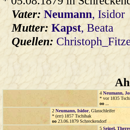
* 05.08.1879 in Schrecken
Vater:
Neumann
, Isidor
Mutter:
Kapst
, Beata
Quellen:
Christoph_Fitz
Ah
4
Neumann
, Jo
* vor 1835 Tsch
oo
...
2
Neumann
, Isidor
, Glasschleifer
* (err) 1857 Tschihak
oo
23.06.1879 Schreckendorf
5
Seipel
, There