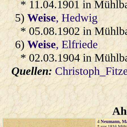
* 11.04.1901 in Mühlb
5)
Weise
, Hedwig
* 05.08.1902 in Mühlb
6)
Weise
, Elfriede
* 02.03.1904 in Mühlb
Quellen:
Christoph_Fitz
Ah
4
Neumann
, M
* vor 1816 Müh