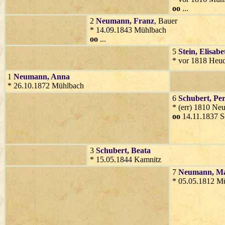
oo
...
2
Neumann
, Franz
, Bauer
* 14.09.1843 Mühlbach
oo
...
5
Stein
, Elisabe
* vor 1818 Heud
1
Neumann
, Anna
* 26.10.1872 Mühlbach
6
Schubert
, Pe
* (err) 1810 Ne
oo
14.11.1837 S
3
Schubert
, Beata
* 15.05.1844 Kamnitz
7
Neumann
, M
* 05.05.1812 M