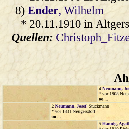
8)
Ender
, Wilhelm
* 20.11.1910 in Altger
Quellen:
Christoph_Fitz
Ah
4
Neumann
, Jo
* vor 1808 Neug
oo
...
2
Neumann
, Josef
, Stückmann
* vor 1831 Neugersdorf
oo
...
5
Hannig
, Agat
* vor 1810 Biel