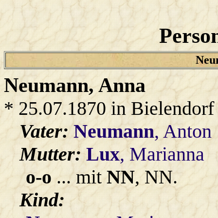
Person
Neum
Neumann
, Anna
* 25.07.1870 in Bielendorf
Vater:
Neumann
, Anton
Mutter:
Lux
, Marianna
o-o
... mit
NN
, NN.
Kind: