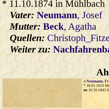
* 11.10.1874 in Mühlbach
Vater:
Neumann
, Josef
Mutter:
Beck
, Agatha
Quellen:
Christoph_Fitz
Weiter zu:
Nachfahren
Ah
4
Neumann
, F
* 18.01.1810 M
oo
10.10.1843 S