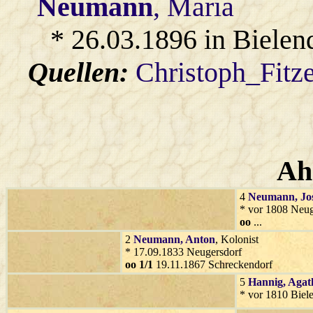
Neumann
, Maria
* 26.03.1896 in Bielen
Quellen:
Christoph_Fitz
Ah
4
Neumann
, Jo
* vor 1808 Neug
oo
...
2
Neumann
, Anton
, Kolonist
* 17.09.1833 Neugersdorf
oo 1/1
19.11.1867 Schreckendorf
5
Hannig
, Agat
* vor 1810 Biel