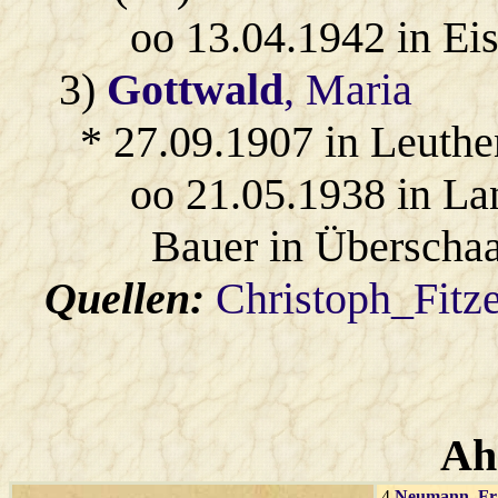
oo 13.04.1942 in Ei
3)
Gottwald
, Maria
* 27.09.1907 in Leuthe
oo 21.05.1938 in L
Bauer in Überschaa
Quellen:
Christoph_Fitz
Ah
4
Neumann
, F