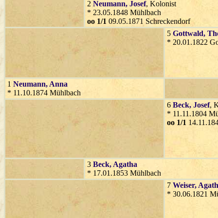
2
Neumann
, Josef
, Kolonist
* 23.05.1848 Mühlbach
oo 1/1
09.05.1871 Schreckendorf
5
Gottwald
, Th
* 20.01.1822 G
1
Neumann
, Anna
* 11.10.1874 Mühlbach
6
Beck
, Josef
, 
* 11.11.1804 M
oo 1/1
14.11.184
3
Beck
, Agatha
* 17.01.1853 Mühlbach
7
Weiser
, Agat
* 30.06.1821 M