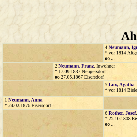
Ah
4
Neumann
, Ig
* vor 1814 Altg
oo
...
2
Neumann
, Franz
, Inwohner
* 17.09.1837 Neugersdorf
oo
27.05.1867 Eisersdorf
5
Lux
, Agatha
* vor 1814 Biel
1
Neumann
, Anna
* 24.02.1876 Eisersdorf
6
Rother
, Josef
* 25.10.1808 Eis
oo
...