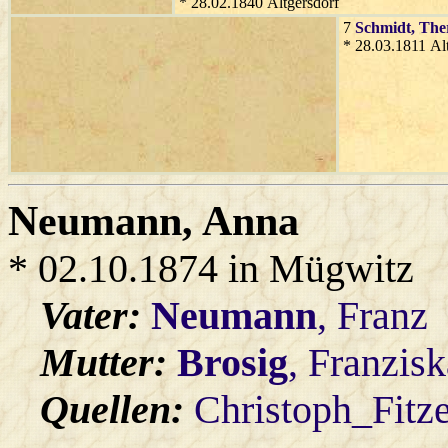
* 28.02.1840 Altgersdorf
7
Schmidt
, The
* 28.03.1811 Al
Neumann
, Anna
* 02.10.1874 in Mügwitz
Vater:
Neumann
, Franz
Mutter:
Brosig
, Franzisk
Quellen:
Christoph_Fitz