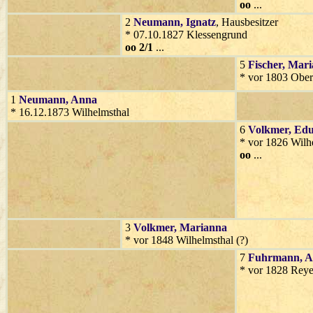
oo
...
2
Neumann
, Ignatz
, Hausbesitzer
* 07.10.1827 Klessengrund
oo 2/1
...
5
Fischer
, Mar
* vor 1803 Ober
1
Neumann
, Anna
* 16.12.1873 Wilhelmsthal
6
Volkmer
, Ed
* vor 1826 Wilh
oo
...
3
Volkmer
, Marianna
* vor 1848 Wilhelmsthal (?)
7
Fuhrmann
, 
* vor 1828 Reye