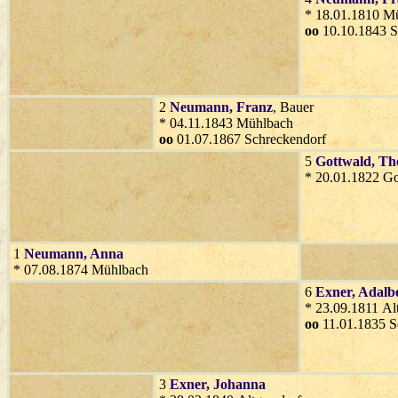
* 18.01.1810 M
oo
10.10.1843 S
2
Neumann
, Franz
, Bauer
* 04.11.1843 Mühlbach
oo
01.07.1867 Schreckendorf
5
Gottwald
, Th
* 20.01.1822 G
1
Neumann
, Anna
* 07.08.1874 Mühlbach
6
Exner
, Adalb
* 23.09.1811 Al
oo
11.01.1835 S
3
Exner
, Johanna