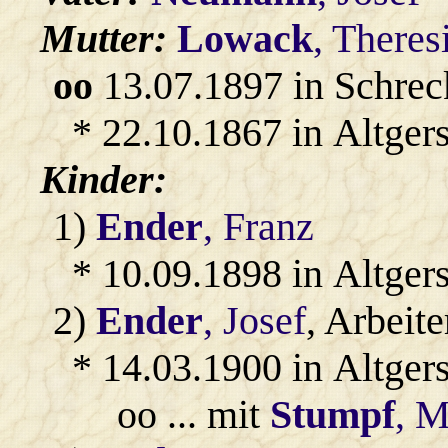
Mutter:
Lowack
, Theres
oo
13.07.1897 in Schrec
* 22.10.1867 in Altgers
Kinder:
1)
Ender
, Franz
* 10.09.1898 in Altger
2)
Ender
, Josef
, Arbeite
* 14.03.1900 in Altger
oo ... mit
Stumpf
, M