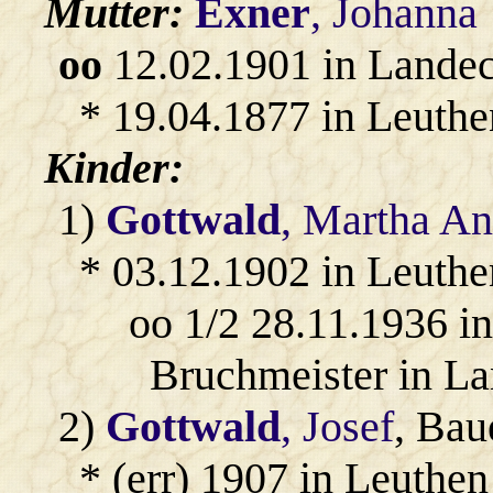
Mutter:
Exner
, Johanna
oo
12.02.1901 in Lande
* 19.04.1877 in Leuthe
Kinder:
1)
Gottwald
, Martha A
* 03.12.1902 in Leuthe
oo 1/2 28.11.1936 i
Bruchmeister in La
2)
Gottwald
, Josef
, Bau
* (err) 1907 in Leuthen