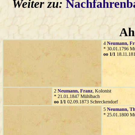
Weiter zu:
Nachfahren
Ah
4
Neumann
, F
* 30.01.1796 M
oo 1/1
18.11.181
2
Neumann
, Franz
, Kolonist
* 21.01.1847 Mühlbach
oo 1/1
02.09.1873 Schreckendorf
5
Neumann
, T
* 25.01.1800 M