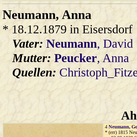
Neumann
, Anna
* 18.12.1879 in Eisersdorf
Vater:
Neumann
, David
Mutter:
Peucker
, Anna
Quellen:
Christoph_Fitz
Ah
4
Neumann
, Go
* (err) 1815 Ne