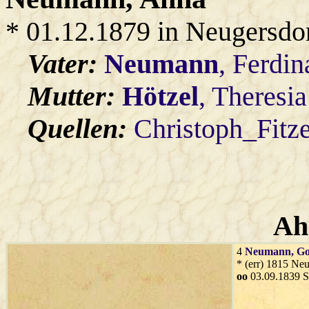
* 01.12.1879 in Neugersdo
Vater:
Neumann
, Ferdi
Mutter:
Hötzel
, Theresia
Quellen:
Christoph_Fitz
Ah
4
Neumann
, Go
* (err) 1815 Ne
oo
03.09.1839 S