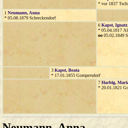
* vor 1837 Tsch
1
Neumann
, Anna
* 05.08.1879 Schreckendorf
6
Kapst
, Ignatz
* 05.04.1817 Al
oo
05.02.1849 S
3
Kapst
, Beata
* 17.01.1855 Gompersdorf
7
Harbig
, Mar
* 20.01.1821 G
Neumann
, Anna