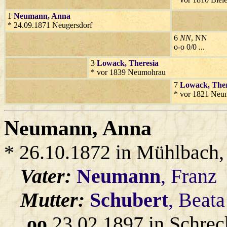
1
Neumann
, Anna
* 24.09.1871 Neugersdorf
6
NN
, NN
o-o 0/0 ...
3
Lowack
, Theresia
* vor 1839 Neumohrau
7
Lowack
, The
* vor 1821 Neu
Neumann
, Anna
* 26.10.1872 in Mühlbach, g
Vater:
Neumann
, Franz
Mutter:
Schubert
, Beata
oo
23.02.1897 in Schrec