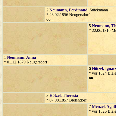
2
Neumann
, Ferdinand
, Stückmann
* 23.02.1856 Neugersdorf
oo
...
5
Neumann
, T
* 22.06.1816 M
1
Neumann
, Anna
* 01.12.1879 Neugersdorf
6
Hötzel
, Ignat
* vor 1824 Biel
oo
...
3
Hötzel
, Theresia
* 07.08.1857 Bielendorf
7
Menzel
, Agat
* vor 1826 Biel