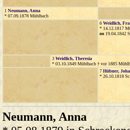
1
Neumann
, Anna
* 07.09.1878 Mühlbach
6
Weidlich
, Fr
* 14.12.1817 M
oo
19.04.1842 S
3
Weidlich
, Theresia
* 03.10.1849 Mühlbach † vor 1885 Mühl
7
Hübner
, Joh
* 26.10.1818 Sc
Neumann
, Anna