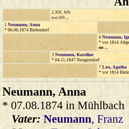
Ah
2
NN
, NN
o-o 0/0 ...
1
Neumann
, Anna
* 06.06.1874 Bielendorf
6
Neumann
, Ig
* vor 1814 Altg
oo
...
3
Neumann
, Karoline
* 04.11.1847 Neugersdorf
7
Lux
, Agatha
* vor 1814 Biel
Neumann
, Anna
* 07.08.1874 in Mühlbach
Vater:
Neumann
, Franz