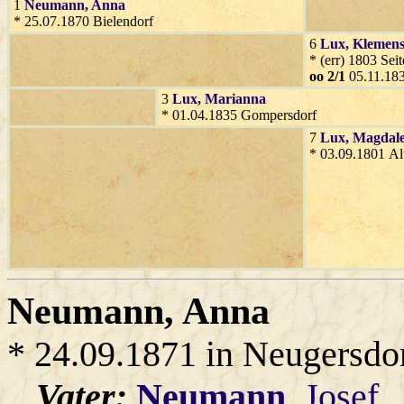
1
Neumann
, Anna
* 25.07.1870 Bielendorf
6
Lux
, Klemen
* (err) 1803 Sei
oo 2/1
05.11.183
3
Lux
, Marianna
* 01.04.1835 Gompersdorf
7
Lux
, Magdal
* 03.09.1801 Al
Neumann
, Anna
* 24.09.1871 in Neugersdo
Vater:
Neumann
, Josef