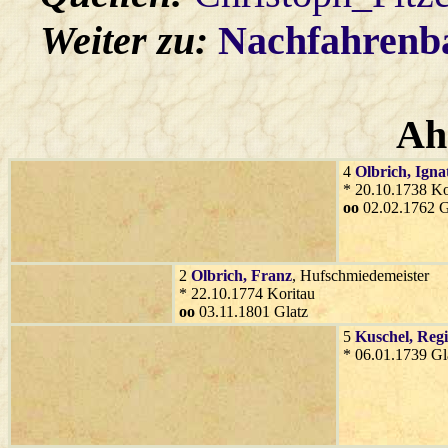
Weiter zu:
Nachfahren
Ah
4
Olbrich
, Igna
* 20.10.1738 Ko
oo
02.02.1762 G
2
Olbrich
, Franz
, Hufschmiedemeister
* 22.10.1774 Koritau
oo
03.11.1801 Glatz
5
Kuschel
, Reg
* 06.01.1739 Gl