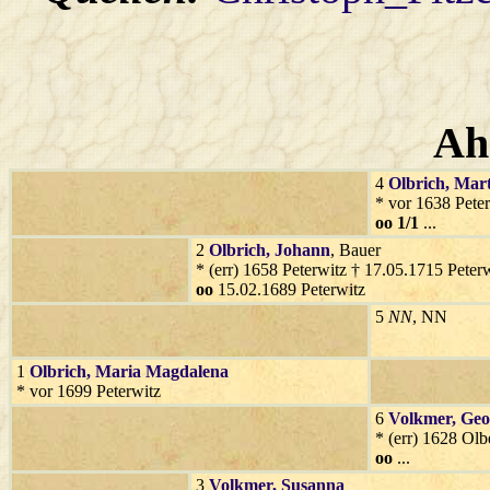
Ah
4
Olbrich
, Mar
* vor 1638 Pete
oo 1/1
...
2
Olbrich
, Johann
, Bauer
* (err) 1658 Peterwitz † 17.05.1715 Peter
oo
15.02.1689 Peterwitz
5
NN
, NN
1
Olbrich
, Maria Magdalena
* vor 1699 Peterwitz
6
Volkmer
, Ge
* (err) 1628 Olb
oo
...
3
Volkmer
, Susanna