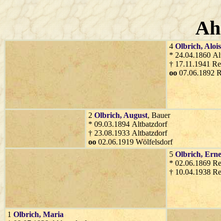
Ah
4
Olbrich
, Alois
* 24.04.1860 Al
† 17.11.1941 Re
oo
07.06.1892 R
2
Olbrich
, August
, Bauer
* 09.03.1894 Altbatzdorf
† 23.08.1933 Altbatzdorf
oo
02.06.1919 Wölfelsdorf
5
Olbrich
, Erne
* 02.06.1869 Re
† 10.04.1938 Re
1
Olbrich
, Maria