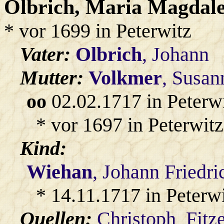
Olbrich
, Maria Magdal
* vor 1699 in Peterwitz
Vater:
Olbrich
, Johann
Mutter:
Volkmer
, Susan
oo
02.02.1717 in Peterw
* vor 1697 in Peterwitz
Kind:
Wiehan
, Johann Friedri
* 14.11.1717 in Peterw
Quellen:
Christoph_Fitz