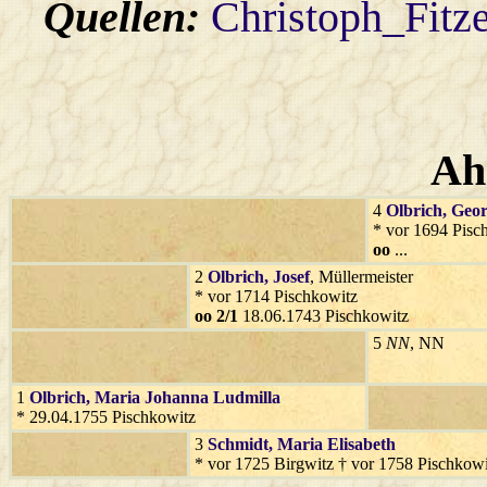
Quellen:
Christoph_Fitz
Ah
4
Olbrich
, Geo
* vor 1694 Pisc
oo
...
2
Olbrich
, Josef
, Müllermeister
* vor 1714 Pischkowitz
oo 2/1
18.06.1743 Pischkowitz
5
NN
, NN
1
Olbrich
, Maria Johanna Ludmilla
* 29.04.1755 Pischkowitz
3
Schmidt
, Maria Elisabeth
* vor 1725 Birgwitz † vor 1758 Pischkowi