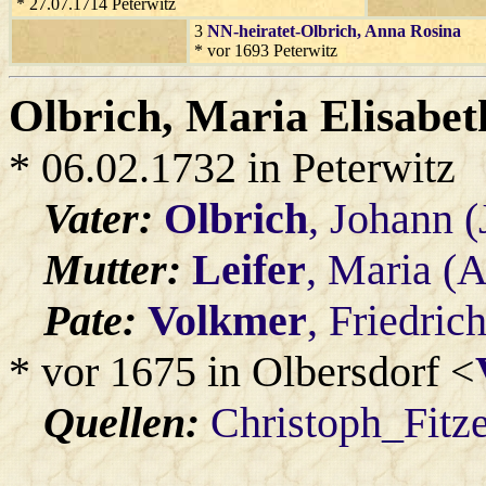
* 27.07.1714 Peterwitz
3
NN-heiratet-Olbrich
, Anna Rosina
* vor 1693 Peterwitz
Olbrich
, Maria Elisabet
* 06.02.1732 in Peterwitz
Vater:
Olbrich
, Johann (
Mutter:
Leifer
, Maria (
Pate:
Volkmer
, Friedric
* vor 1675 in Olbersdorf <
Quellen:
Christoph_Fitz