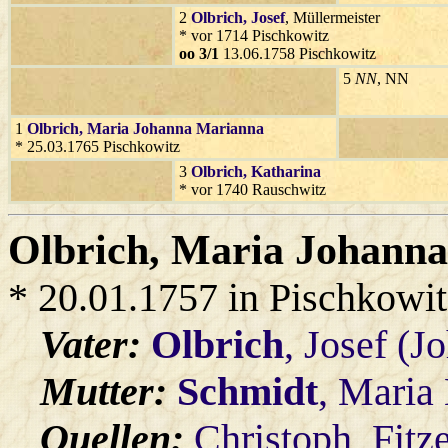
2
Olbrich
, Josef
, Müllermeister
* vor 1714 Pischkowitz
oo 3/1
13.06.1758 Pischkowitz
5
NN
, NN
1
Olbrich
, Maria Johanna Marianna
* 25.03.1765 Pischkowitz
3
Olbrich
, Katharina
* vor 1740 Rauschwitz
Olbrich
, Maria Johanna
* 20.01.1757 in Pischkowi
Vater:
Olbrich
, Josef (J
Mutter:
Schmidt
, Maria 
Quellen:
Christoph_Fitz