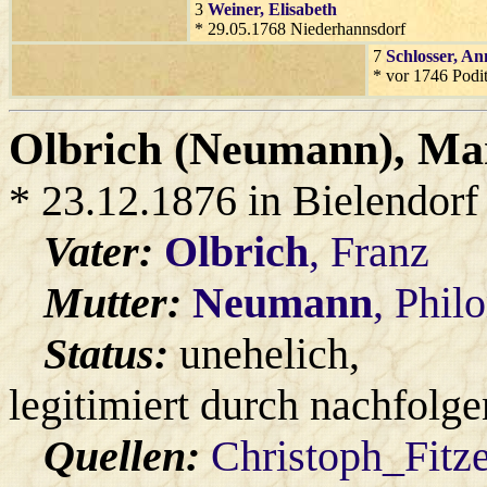
3
Weiner
, Elisabeth
* 29.05.1768 Niederhannsdorf
7
Schlosser
, An
* vor 1746 Podi
Olbrich (Neumann)
, Ma
* 23.12.1876 in Bielendorf
Vater:
Olbrich
, Franz
Mutter:
Neumann
, Phil
Status:
unehelich,
legitimiert durch nachfolg
Quellen:
Christoph_Fitz