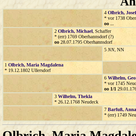
Ah
4
Olbrich
, Jose
* vor 1738 Ober
oo
...
2
Olbrich
, Michael
, Schaffer
* (err) 1769 Oberhannsdorf (?)
oo
28.07.1795 Oberhannsdorf
5
NN
, NN
1
Olbrich
, Maria Magdalena
* 19.12.1802 Ullersdorf
6
Wilhelm
, Geo
* vor 1745 Neu
oo 1/1
29.01.17
3
Wilhelm
, Thekla
* 26.12.1768 Neudeck
7
Barfuß
, Ann
* (err) 1749 Ne
Olbrich
, Maria Magdale