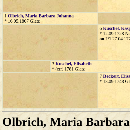
1
Olbrich
, Maria Barbara Johanna
* 16.05.1807 Glatz
6
Kuschel
, Kas
* 12.09.1728 N
oo 2/1
27.04.177
3
Kuschel
, Elisabeth
* (err) 1781 Glatz
7
Deckert
, Elis
* 18.09.1748 Gl
Olbrich
, Maria Barbara