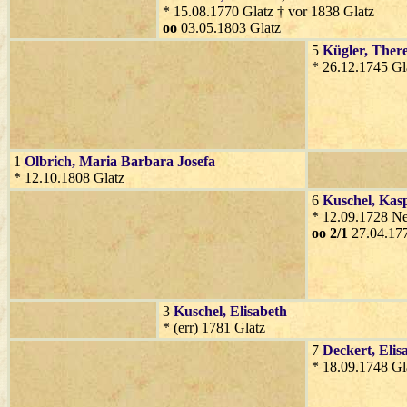
* 15.08.1770 Glatz † vor 1838 Glatz
oo
03.05.1803 Glatz
5
Kügler
, There
* 26.12.1745 Gl
1
Olbrich
, Maria Barbara Josefa
* 12.10.1808 Glatz
6
Kuschel
, Kas
* 12.09.1728 N
oo 2/1
27.04.177
3
Kuschel
, Elisabeth
* (err) 1781 Glatz
7
Deckert
, Elis
* 18.09.1748 Gl