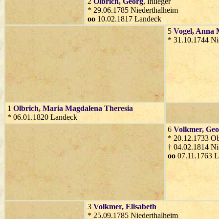
2
Olbrich
, Georg
, Inlieger
* 29.06.1785 Niederthalheim
oo
10.02.1817 Landeck
5
Vogel
, Anna 
* 31.10.1744 Ni
1
Olbrich
, Maria Magdalena Theresia
* 06.01.1820 Landeck
6
Volkmer
, Ge
* 20.12.1733 Ob
† 04.02.1814 Ni
oo
07.11.1763 
3
Volkmer
, Elisabeth
* 25.09.1785 Niederthalheim