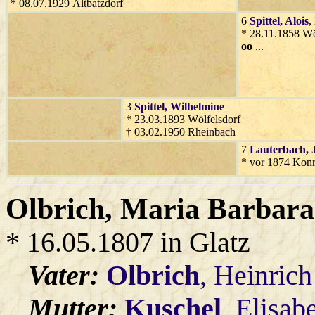
* 08.07.1929 Altbatzdorf
6
Spittel
, Alois
,
* 28.11.1858 Wö
oo
...
3
Spittel
, Wilhelmine
* 23.03.1893 Wölfelsdorf
† 03.02.1950 Rheinbach
7
Lauterbach
,
* vor 1874 Kon
Olbrich
, Maria Barbar
* 16.05.1807 in Glatz
Vater:
Olbrich
, Heinrich
Mutter:
Kuschel
, Elisab