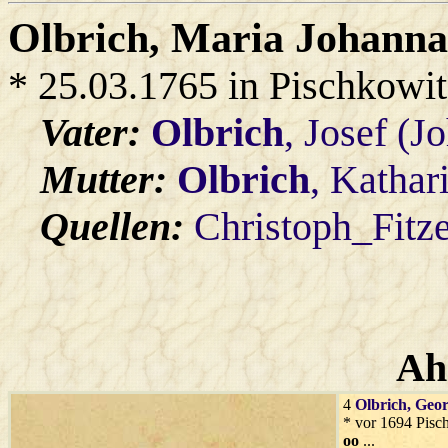
Olbrich
, Maria Johann
* 25.03.1765 in Pischkowi
Vater:
Olbrich
, Josef (J
Mutter:
Olbrich
, Kathar
Quellen:
Christoph_Fitz
Ah
4
Olbrich
, Geo
* vor 1694 Pisc
oo
...