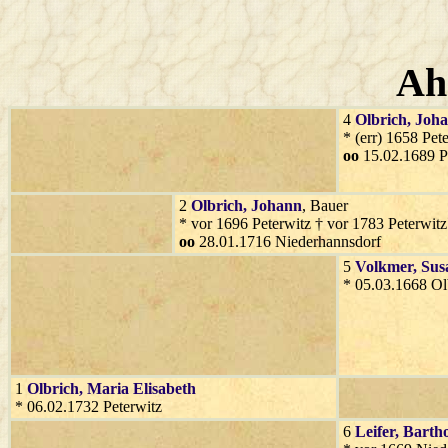
Ah
4
Olbrich
, Joh
* (err) 1658 Pet
oo
15.02.1689 P
2
Olbrich
, Johann
, Bauer
* vor 1696 Peterwitz † vor 1783 Peterwitz
oo
28.01.1716 Niederhannsdorf
5
Volkmer
, Su
* 05.03.1668 Ol
1
Olbrich
, Maria Elisabeth
* 06.02.1732 Peterwitz
6
Leifer
, Barth