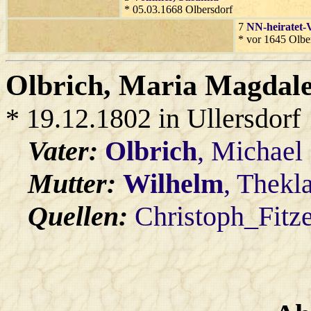
* 05.03.1668 Olbersdorf
7
NN-heiratet-
* vor 1645 Olbe
Olbrich
, Maria Magdal
* 19.12.1802 in Ullersdorf
Vater:
Olbrich
, Michael
Mutter:
Wilhelm
, Thekl
Quellen:
Christoph_Fitz