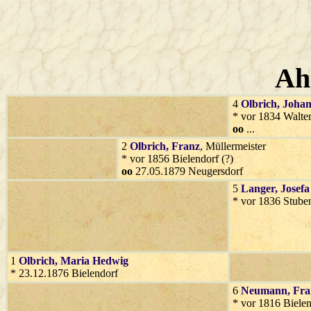
Ah
4
Olbrich
, Joha
* vor 1834 Walte
oo
...
2
Olbrich
, Franz
, Müllermeister
* vor 1856 Bielendorf (?)
oo
27.05.1879 Neugersdorf
5
Langer
, Josefa
* vor 1836 Stube
1
Olbrich
, Maria Hedwig
* 23.12.1876 Bielendorf
6
Neumann
, Fr
* vor 1816 Biele