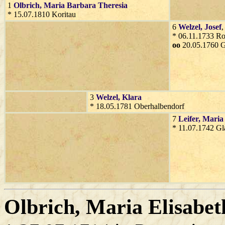
1
Olbrich
, Maria Barbara Theresia
* 15.07.1810 Koritau
6
Welzel
, Josef
,
* 06.11.1733 R
oo
20.05.1760 G
3
Welzel
, Klara
* 18.05.1781 Oberhalbendorf
7
Leifer
, Maria
* 11.07.1742 Gl
Olbrich
, Maria Elisabet