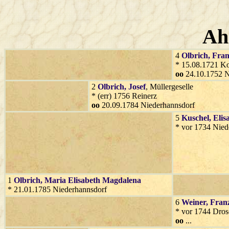
Ah
4
Olbrich
, Fra
* 15.08.1721 Ko
oo
24.10.1752 N
2
Olbrich
, Josef
, Müllergeselle
* (err) 1756 Reinerz
oo
20.09.1784 Niederhannsdorf
5
Kuschel
, Elis
* vor 1734 Nied
1
Olbrich
, Maria Elisabeth Magdalena
* 21.01.1785 Niederhannsdorf
6
Weiner
, Fran
* vor 1744 Dros
oo
...