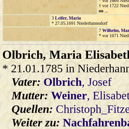
* vor 1669 Nied
† vor 1722 Nied
oo
...
3
Leifer
, Maria
* 27.05.1691 Niederhannsdorf
7
Wilhelm
, Mar
* vor 1671 Nied
Olbrich
, Maria Elisabe
* 21.01.1785 in Niederhan
Vater:
Olbrich
, Josef
Mutter:
Weiner
, Elisabe
Quellen:
Christoph_Fitz
Weiter zu:
Nachfahren