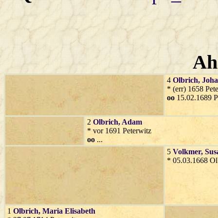
Ah
4
Olbrich
, Joh
* (err) 1658 Pet
oo
15.02.1689 P
2
Olbrich
, Adam
* vor 1691 Peterwitz
oo
...
5
Volkmer
, Su
* 05.03.1668 Ol
1
Olbrich
, Maria Elisabeth