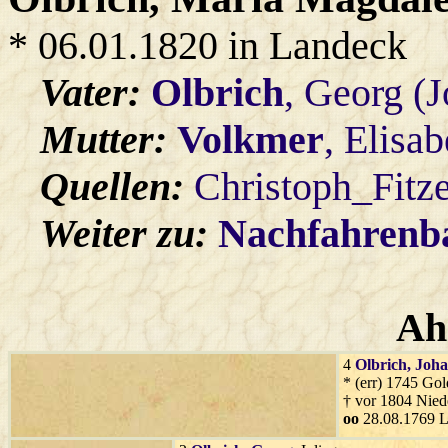
* 06.01.1820 in Landeck
Vater:
Olbrich
, Georg (
Mutter:
Volkmer
, Elisa
Quellen:
Christoph_Fitz
Weiter zu:
Nachfahren
Ah
4
Olbrich
, Joh
* (err) 1745 Gol
† vor 1804 Nied
oo
28.08.1769 