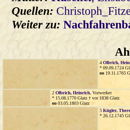
Quellen:
Christoph_Fitz
Weiter zu:
Nachfahren
Ah
4
Olbrich
, Hein
* 09.09.1724 Gl
oo
19.11.1765 G
2
Olbrich
, Heinrich
, Vorwerker
* 15.08.1770 Glatz † vor 1838 Glatz
oo
03.05.1803 Glatz
5
Kügler
, There
* 26.12.1745 Gl