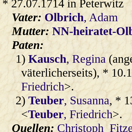
* 27.07.1714 in Peterwitz
Vater:
Olbrich
, Adam
Mutter:
NN-heiratet-Ol
Paten:
1)
Kausch
, Regina
(ange
väterlicherseits), * 10.
Friedrich
>.
2)
Teuber
, Susanna
, * 
<
Teuber
, Friedrich
>.
Quellen:
Christoph_Fitz