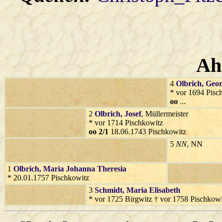
Ah
4
Olbrich
, Geo
* vor 1694 Pisc
oo
...
2
Olbrich
, Josef
, Müllermeister
* vor 1714 Pischkowitz
oo 2/1
18.06.1743 Pischkowitz
5
NN
, NN
1
Olbrich
, Maria Johanna Theresia
* 20.01.1757 Pischkowitz
3
Schmidt
, Maria Elisabeth
* vor 1725 Birgwitz † vor 1758 Pischkowi