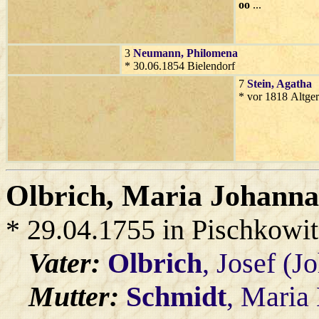
oo
...
3
Neumann
, Philomena
* 30.06.1854 Bielendorf
7
Stein
, Agatha
* vor 1818 Altger
Olbrich
, Maria Johanna
* 29.04.1755 in Pischkowi
Vater:
Olbrich
, Josef (J
Mutter:
Schmidt
, Maria 