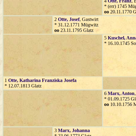
4
Otte
, Franz
, 
* (err) 1745 Mü
oo
20.11.1770 G
2
Otte
, Josef
, Gastwirt
* 31.12.1771 Mügwitz
oo
23.11.1795 Glatz
5
Kuschel
, Ann
* 16.10.1745 So
1
Otte
, Katharina Franziska Josefa
* 12.07.1813 Glatz
6
Marx
, Anton
* 01.09.1725 Gl
oo
10.10.1756 M
3
Marx
, Johanna
* 23.06.1773 Glatz