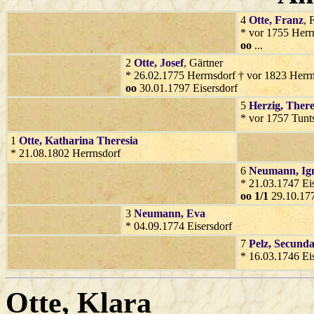
4
Otte
, Franz
, 
* vor 1755 Herr
oo
...
2
Otte
, Josef
, Gärtner
* 26.02.1775 Herrnsdorf † vor 1823 Herr
oo
30.01.1797 Eisersdorf
5
Herzig
, There
* vor 1757 Tunt
1
Otte
, Katharina Theresia
* 21.08.1802 Herrnsdorf
6
Neumann
, Ig
* 21.03.1747 Eis
oo 1/1
29.10.177
3
Neumann
, Eva
* 04.09.1774 Eisersdorf
7
Pelz
, Secund
* 16.03.1746 Eis
Otte
, Klara