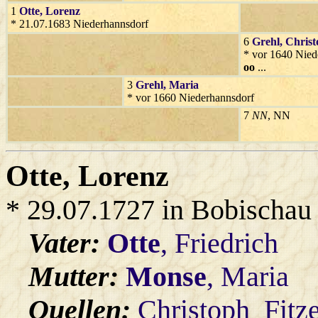
1
Otte
, Lorenz
* 21.07.1683 Niederhannsdorf
6
Grehl
, Chris
* vor 1640 Nied
oo
...
3
Grehl
, Maria
* vor 1660 Niederhannsdorf
7
NN
, NN
Otte
, Lorenz
* 29.07.1727 in Bobischau
Vater:
Otte
, Friedrich
Mutter:
Monse
, Maria
Quellen:
Christoph_Fitz