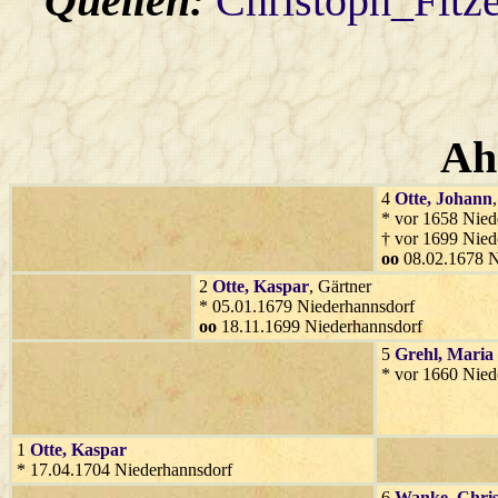
Quellen:
Christoph_Fitz
Ah
4
Otte
, Johann
* vor 1658 Nied
† vor 1699 Nied
oo
08.02.1678 N
2
Otte
, Kaspar
, Gärtner
* 05.01.1679 Niederhannsdorf
oo
18.11.1699 Niederhannsdorf
5
Grehl
, Maria
* vor 1660 Nied
1
Otte
, Kaspar
* 17.04.1704 Niederhannsdorf
6
Wanke
, Chri