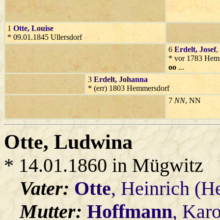
1
Otte
, Louise
* 09.01.1845 Ullersdorf
6
Erdelt
, Josef
,
* vor 1783 Hem
oo
...
3
Erdelt
, Johanna
* (err) 1803 Hemmersdorf
7
NN
, NN
Otte
, Ludwina
* 14.01.1860 in Mügwitz
Vater:
Otte
, Heinrich (H
Mutter:
Hoffmann
, Kar