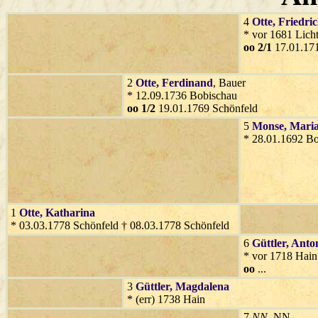
4
Otte
, Friedri
* vor 1681 Lich
oo 2/1
17.01.171
2
Otte
, Ferdinand
, Bauer
* 12.09.1736 Bobischau
oo 1/2
19.01.1769 Schönfeld
5
Monse
, Mari
* 28.01.1692 B
1
Otte
, Katharina
* 03.03.1778 Schönfeld † 08.03.1778 Schönfeld
6
Güttler
, Anto
* vor 1718 Hain
oo
...
3
Güttler
, Magdalena
* (err) 1738 Hain
7
NN
, NN