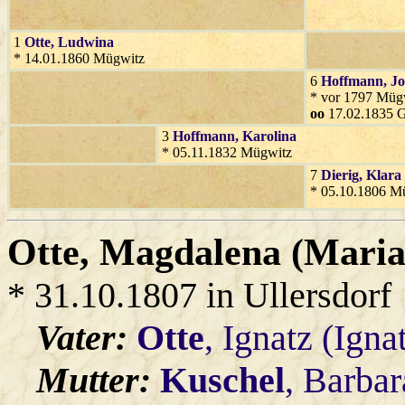
1
Otte
, Ludwina
* 14.01.1860 Mügwitz
6
Hoffmann
, Jo
* vor 1797 Müg
oo
17.02.1835 G
3
Hoffmann
, Karolina
* 05.11.1832 Mügwitz
7
Dierig
, Klara
* 05.10.1806 M
Otte
, Magdalena (Mari
* 31.10.1807 in Ullersdorf
Vater:
Otte
, Ignatz (Igna
Mutter:
Kuschel
, Barba