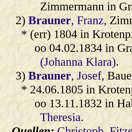
Zimmermann in Gra
2)
Brauner
, Franz
, Zim
* (err) 1804 in Krotenp
oo 04.02.1834 in Gr
(Johanna Klara)
.
3)
Brauner
, Josef
, Baue
* 24.06.1805 in Kroten
oo 13.11.1832 in H
Theresia
.
Quellen:
Christoph_Fitz