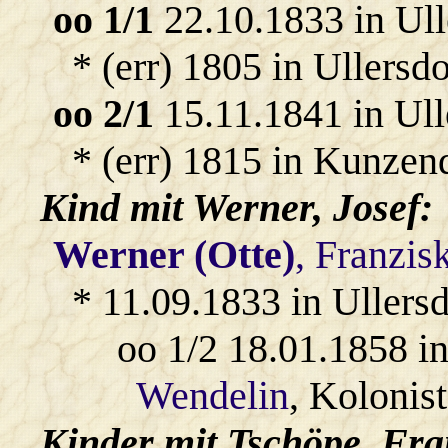
oo 1/1
22.10.1833 in Ull
* (err) 1805 in Ullersdo
oo 2/1
15.11.1841 in Ull
* (err) 1815 in Kunzen
Kind mit
Werner
, Josef:
Werner (Otte)
, Franzis
* 11.09.1833 in Ullersd
oo 1/2 18.01.1858 i
Wendelin
, Kolonist
Kinder mit
Tschöpe
, Fr