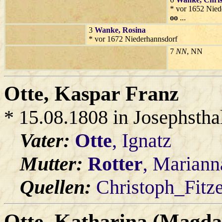
* vor 1652 Nied
oo
...
3
Wanke
, Rosina
* vor 1672 Niederhannsdorf
7
NN
, NN
Otte
, Kaspar Franz
* 15.08.1808 in Josephstha
Vater:
Otte
, Ignatz
Mutter:
Rotter
, Mariann
Quellen:
Christoph_Fitz
Otte
, Katharina (Magda