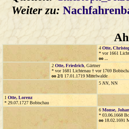
Weiter zu:
Nachfahren
Ah
4
Otte
, Christo
* vor 1661 Lich
oo
...
2
Otte
, Friedrich
, Gärtner
* vor 1681 Lichtenau † vor 1769 Bobisch
oo 2/1
17.01.1719 Mittelwalde
5
NN
, NN
1
Otte
, Lorenz
* 29.07.1727 Bobischau
6
Monse
, Joha
* 03.06.1668 Bo
oo
18.02.1691 M