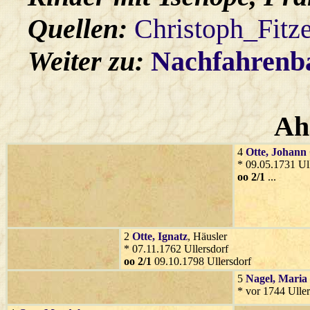
Quellen:
Christoph_Fitz
Weiter zu:
Nachfahren
Ah
4
Otte
, Johann
* 09.05.1731 Ul
oo 2/1
...
2
Otte
, Ignatz
, Häusler
* 07.11.1762 Ullersdorf
oo 2/1
09.10.1798 Ullersdorf
5
Nagel
, Maria
* vor 1744 Uller