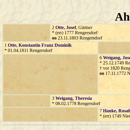
Ah
2
Otte
, Josef
, Gärtner
* (err) 1777 Rengersdorf
oo
23.11.1803 Rengersdorf
1
Otte
, Konstantin Franz Dominik
* 01.04.1811 Rengersdorf
6
Weigang
, Jos
* 25.12.1749 Re
† vor 1820 Reng
oo
17.11.1772 N
3
Weigang
, Theresia
* 08.02.1778 Rengersdorf
7
Hanke
, Rosal
* (err) 1749 Ni