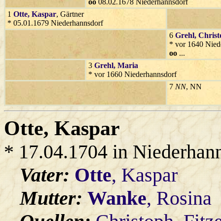
oo
08.02.1678 Niederhannsdorf
1
Otte
, Kaspar
, Gärtner
* 05.01.1679 Niederhannsdorf
6
Grehl
, Chris
* vor 1640 Nied
oo
...
3
Grehl
, Maria
* vor 1660 Niederhannsdorf
7
NN
, NN
Otte
, Kaspar
* 17.04.1704 in Niederhan
Vater:
Otte
, Kaspar
Mutter:
Wanke
, Rosina