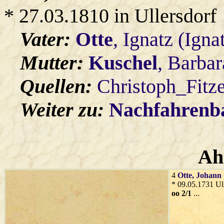
* 27.03.1810 in Ullersdorf
Vater:
Otte
, Ignatz (Igna
Mutter:
Kuschel
, Barba
Quellen:
Christoph_Fitz
Weiter zu:
Nachfahren
Ah
4
Otte
, Johann
* 09.05.1731 Ul
oo 2/1
...