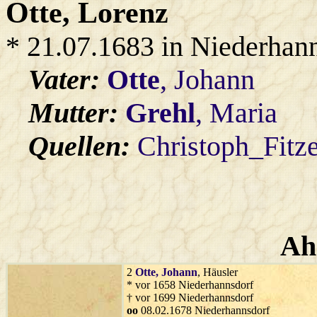
Otte
, Lorenz
* 21.07.1683 in Niederhan
Vater:
Otte
, Johann
Mutter:
Grehl
, Maria
Quellen:
Christoph_Fitz
Ah
2
Otte
, Johann
, Häusler
* vor 1658 Niederhannsdorf
† vor 1699 Niederhannsdorf
oo
08.02.1678 Niederhannsdorf