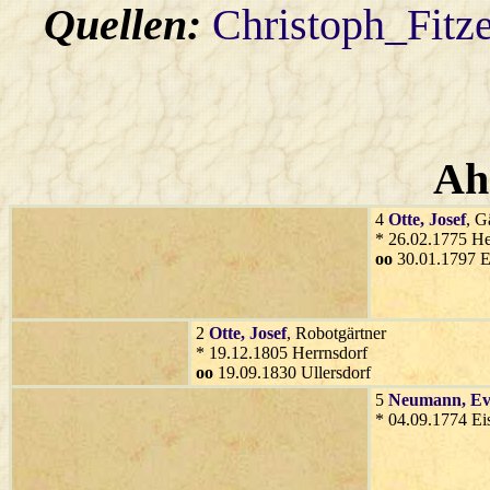
Quellen:
Christoph_Fitz
Ah
4
Otte
, Josef
, G
* 26.02.1775 He
oo
30.01.1797 E
2
Otte
, Josef
, Robotgärtner
* 19.12.1805 Herrnsdorf
oo
19.09.1830 Ullersdorf
5
Neumann
, E
* 04.09.1774 Ei