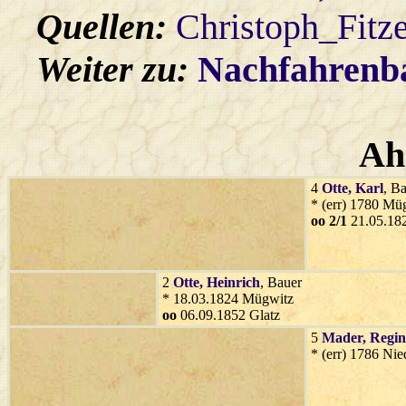
Quellen:
Christoph_Fitz
Weiter zu:
Nachfahren
Ah
4
Otte
, Karl
, B
* (err) 1780 Mü
oo 2/1
21.05.182
2
Otte
, Heinrich
, Bauer
* 18.03.1824 Mügwitz
oo
06.09.1852 Glatz
5
Mader
, Regi
* (err) 1786 Nie