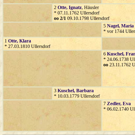
2
Otte
, Ignatz
, Häusler
* 07.11.1762 Ullersdorf
oo 2/1
09.10.1798 Ullersdorf
5
Nagel
, Maria
* vor 1744 Uller
1
Otte
, Klara
* 27.03.1810 Ullersdorf
6
Kuschel
, Fra
* 24.06.1738 Ul
oo
23.11.1762 Ul
3
Kuschel
, Barbara
* 10.03.1779 Ullersdorf
7
Zedler
, Eva
* 06.02.1740 Ul