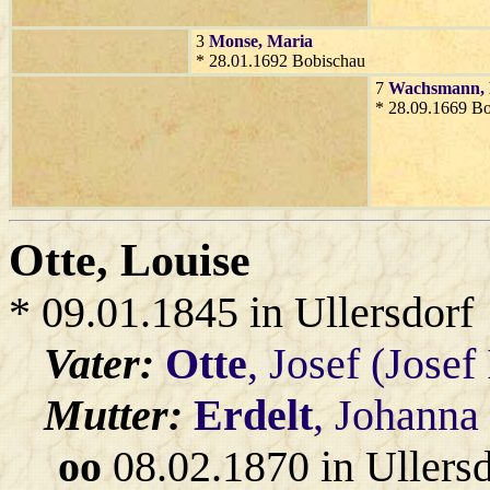
3
Monse
, Maria
* 28.01.1692 Bobischau
7
Wachsmann
,
* 28.09.1669 B
Otte
, Louise
* 09.01.1845 in Ullersdorf
Vater:
Otte
, Josef (Josef
Mutter:
Erdelt
, Johanna
oo
08.02.1870 in Ullers