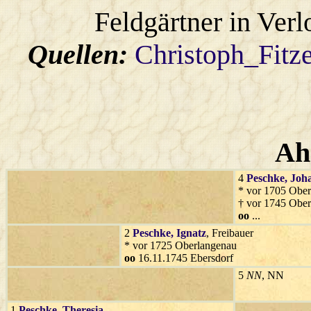
Feldgärtner in Verl
Quellen:
Christoph_Fitz
Ah
4
Peschke
, Joh
* vor 1705 Obe
† vor 1745 Obe
oo
...
2
Peschke
, Ignatz
, Freibauer
* vor 1725 Oberlangenau
oo
16.11.1745 Ebersdorf
5
NN
, NN
1
Peschke
, Theresia