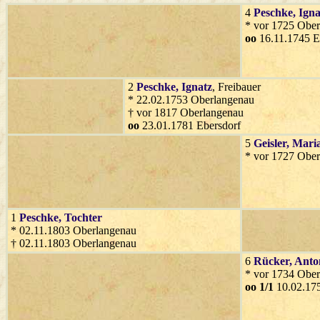
4
Peschke
, Ign
* vor 1725 Obe
oo
16.11.1745 E
2
Peschke
, Ignatz
, Freibauer
* 22.02.1753 Oberlangenau
† vor 1817 Oberlangenau
oo
23.01.1781 Ebersdorf
5
Geisler
, Mari
* vor 1727 Obe
1
Peschke
, Tochter
* 02.11.1803 Oberlangenau
† 02.11.1803 Oberlangenau
6
Rücker
, Anto
* vor 1734 Obe
oo 1/1
10.02.17