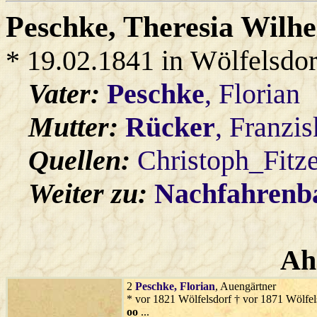
Peschke
, Theresia Wilh
* 19.02.1841 in Wölfelsdor
Vater:
Peschke
, Florian
Mutter:
Rücker
, Franzi
Quellen:
Christoph_Fitz
Weiter zu:
Nachfahren
Ah
2
Peschke
, Florian
, Auengärtner
* vor 1821 Wölfelsdorf † vor 1871 Wölfel
oo
...