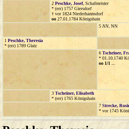
2
Peschke
, Josef
, Schafmeister
* (err) 1757 Giersdorf
† vor 1824 Niederhannsdorf
oo
27.01.1784 Königshain
5
NN
, NN
1
Peschke
, Theresia
* (err) 1789 Glatz
6
Tscheiner
, Fr
* 01.10.1740 Kö
oo 1/1
...
3
Tscheiner
, Elisabeth
* (err) 1765 Königshain
7
Strecke
, Rosi
* vor 1745 Köni