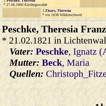
1
Peschke
, Theresia
* 27.06.1860 Kieslingswalde
3
Zisars
, Theresia
* vor 1838 Wildenschwert
Peschke
, Theresia Franz
* 21.02.1821 in Lichtenwa
Vater:
Peschke
, Ignatz (
Mutter:
Beck
, Maria
Quellen:
Christoph_Fitz