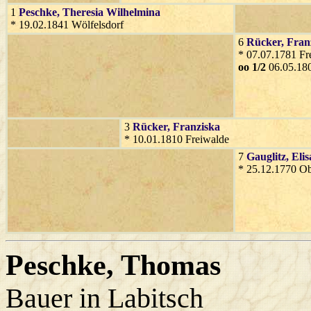
1
Peschke
, Theresia Wilhelmina
* 19.02.1841 Wölfelsdorf
6
Rücker
, Fran
* 07.07.1781 Fr
oo 1/2
06.05.180
3
Rücker
, Franziska
* 10.01.1810 Freiwalde
7
Gauglitz
, Eli
* 25.12.1770 O
Peschke
, Thomas
Bauer in Labitsch