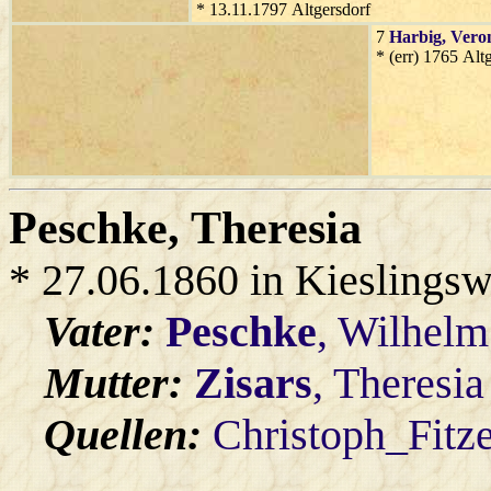
* 13.11.1797 Altgersdorf
7
Harbig
, Vero
* (err) 1765 Alt
Peschke
, Theresia
* 27.06.1860 in Kieslings
Vater:
Peschke
, Wilhelm
Mutter:
Zisars
, Theresia
Quellen:
Christoph_Fitz