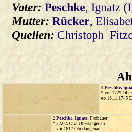
Vater:
Peschke
, Ignatz (
Mutter:
Rücker
, Elisabe
Quellen:
Christoph_Fitz
Ah
4
Peschke
, Ign
* vor 1725 Obe
oo
16.11.1745 E
2
Peschke
, Ignatz
, Freibauer
* 22.02.1753 Oberlangenau
† vor 1817 Oberlangenau