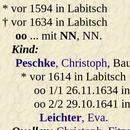
* vor 1594 in Labitsch
† vor 1634 in Labitsch
oo
... mit
NN
, NN.
Kind:
Peschke
, Christoph
, Ba
* vor 1614 in Labitsch
oo 1/1 26.11.1634 i
oo 2/2 29.10.1641 i
Leichter
, Eva
.