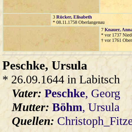
3
Rücker
, Elisabeth
* 08.11.1758 Oberlangenau
7
Knauer
, Ann
* vor 1737 Nied
† vor 1761 Obe
Peschke
, Ursula
* 26.09.1644 in Labitsch
Vater:
Peschke
, Georg
Mutter:
Böhm
, Ursula
Quellen:
Christoph_Fitz