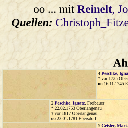
oo ... mit
Reinelt
, J
Quellen:
Christoph_Fitz
Ah
4
Peschke
, Ign
* vor 1725 Obe
oo
16.11.1745 E
2
Peschke
, Ignatz
, Freibauer
* 22.02.1753 Oberlangenau
† vor 1817 Oberlangenau
oo
23.01.1781 Ebersdorf
5
Geisler
, Mari