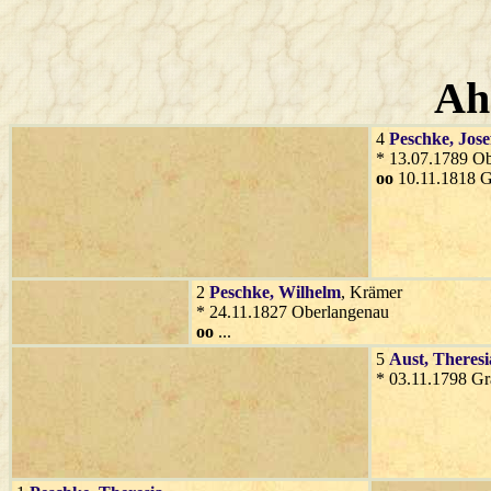
Ah
4
Peschke
, Jose
* 13.07.1789 O
oo
10.11.1818 G
2
Peschke
, Wilhelm
, Krämer
* 24.11.1827 Oberlangenau
oo
...
5
Aust
, Theresi
* 03.11.1798 Gr