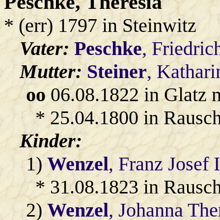
Peschke
, Theresia
* (err) 1797 in Steinwitz
Vater:
Peschke
, Friedric
Mutter:
Steiner
, Kathari
oo
06.08.1822 in Glatz 
* 25.04.1800 in Rausch
Kinder:
1)
Wenzel
, Franz Josef 
* 31.08.1823 in Rausc
2)
Wenzel
, Johanna The