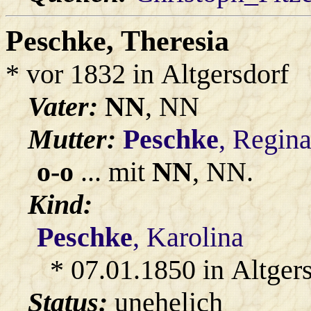
Peschke
, Theresia
* vor 1832 in Altgersdorf
Vater:
NN
, NN
Mutter:
Peschke
, Regin
o-o
... mit
NN
, NN.
Kind:
Peschke
, Karolina
* 07.01.1850 in Altger
Status:
unehelich