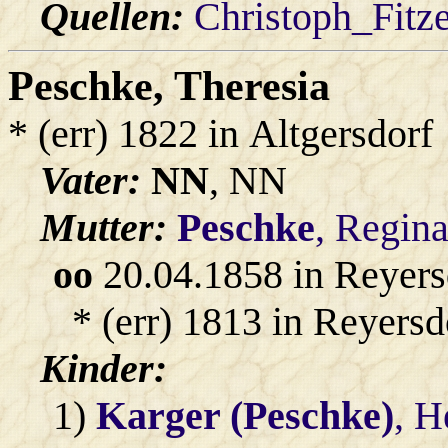
Quellen:
Christoph_Fitz
Peschke
, Theresia
* (err) 1822 in Altgersdorf
Vater:
NN
, NN
Mutter:
Peschke
, Regin
oo
20.04.1858 in Reyers
* (err) 1813 in Reyersd
Kinder:
1)
Karger (Peschke)
, H