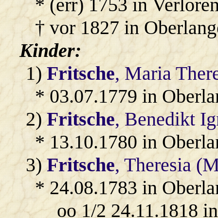
* (err) 1753 in Verlore
† vor 1827 in Oberlang
Kinder:
1)
Fritsche
, Maria Ther
* 03.07.1779 in Oberl
2)
Fritsche
, Benedikt Ig
* 13.10.1780 in Oberl
3)
Fritsche
, Theresia (
* 24.08.1783 in Oberl
oo 1/2 24.11.1818 i