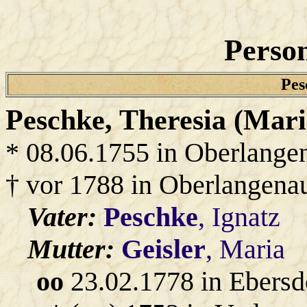
Person
Pes
Peschke
, Theresia (Mari
* 08.06.1755 in Oberlange
† vor 1788 in Oberlangena
Vater:
Peschke
, Ignatz
Mutter:
Geisler
, Maria
oo
23.02.1778 in Ebersd