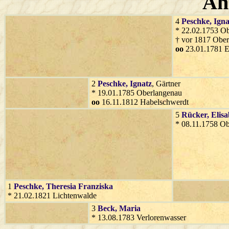
Ah
4
Peschke
, Ign
* 22.02.1753 O
† vor 1817 Obe
oo
23.01.1781 E
2
Peschke
, Ignatz
, Gärtner
* 19.01.1785 Oberlangenau
oo
16.11.1812 Habelschwerdt
5
Rücker
, Elis
* 08.11.1758 O
1
Peschke
, Theresia Franziska
* 21.02.1821 Lichtenwalde
3
Beck
, Maria
* 13.08.1783 Verlorenwasser