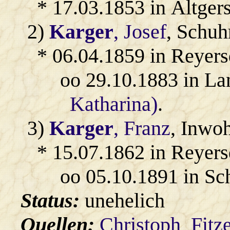
* 17.03.1853 in Altger
2)
Karger
, Josef
, Schu
* 06.04.1859 in Reyers
oo 29.10.1883 in L
Katharina)
.
3)
Karger
, Franz
, Inwo
* 15.07.1862 in Reyers
oo 05.10.1891 in S
Status:
unehelich
Quellen:
Christoph_Fitz