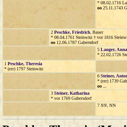
* 08.02.1716 La
oo
25.11.1743 G
2
Peschke
, Friedrich
, Bauer
* 08.04.1761 Steinwitz † vor 1816 Steinw
oo
12.06.1787 Gabersdorf
5
Langer
, Ann
* 22.02.1726 St
1
Peschke
, Theresia
* (err) 1797 Steinwitz
6
Steiner
, Anto
* (err) 1739 Ga
oo
...
3
Steiner
, Katharina
* vor 1769 Gabersdorf
7
NN
, NN