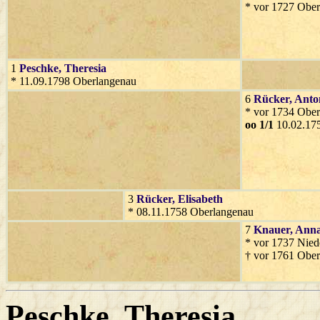
* vor 1727 Obe
1
Peschke
, Theresia
* 11.09.1798 Oberlangenau
6
Rücker
, Anto
* vor 1734 Obe
oo 1/1
10.02.17
3
Rücker
, Elisabeth
* 08.11.1758 Oberlangenau
7
Knauer
, Ann
* vor 1737 Nied
† vor 1761 Obe
Peschke
, Theresia