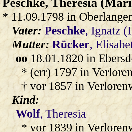
Peschke
, Theresia (Mari
* 11.09.1798 in Oberlange
Vater:
Peschke
, Ignatz (
Mutter:
Rücker
, Elisabe
oo
18.01.1820 in Ebersd
* (err) 1797 in Verlore
† vor 1857 in Verloren
Kind:
Wolf
, Theresia
* vor 1839 in Verloren