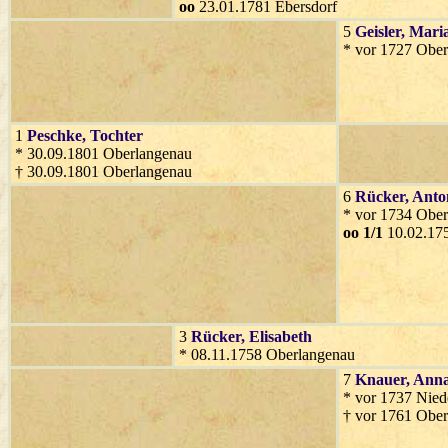
oo
23.01.1781 Ebersdorf
5
Geisler
, Mari
* vor 1727 Obe
1
Peschke
, Tochter
* 30.09.1801 Oberlangenau
† 30.09.1801 Oberlangenau
6
Rücker
, Anto
* vor 1734 Obe
oo 1/1
10.02.17
3
Rücker
, Elisabeth
* 08.11.1758 Oberlangenau
7
Knauer
, Ann
* vor 1737 Nied
† vor 1761 Obe