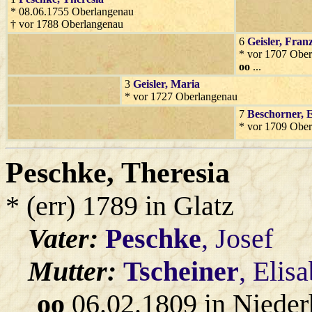
* 08.06.1755 Oberlangenau
† vor 1788 Oberlangenau
6
Geisler
, Fran
* vor 1707 Obe
oo
...
3
Geisler
, Maria
* vor 1727 Oberlangenau
7
Beschorner
, 
* vor 1709 Obe
Peschke
, Theresia
* (err) 1789 in Glatz
Vater:
Peschke
, Josef
Mutter:
Tscheiner
, Elis
oo
06.02.1809 in Nieder