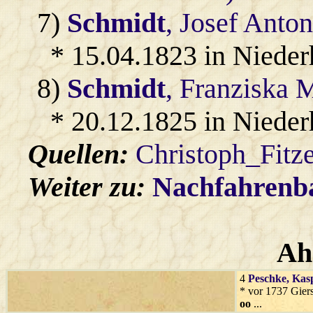
7)
Schmidt
, Josef Anto
* 15.04.1823 in Niede
8)
Schmidt
, Franziska 
* 20.12.1825 in Niede
Quellen:
Christoph_Fitz
Weiter zu:
Nachfahren
Ah
4
Peschke
, Kas
* vor 1737 Gier
oo
...