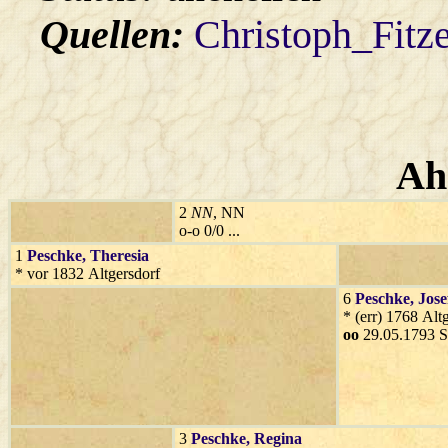
Quellen:
Christoph_Fitz
Ah
2
NN
, NN
o-o 0/0 ...
1
Peschke
, Theresia
* vor 1832 Altgersdorf
6
Peschke
, Jose
* (err) 1768 Alt
oo
29.05.1793 S
3
Peschke
, Regina