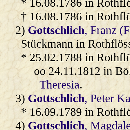
* 16.08.1786 in Rothflö
† 16.08.1786 in Rothfl
2)
Gottschlich
, Franz (
Stückmann in Rothflös
* 25.02.1788 in Rothfl
oo 24.11.1812 in Bö
Theresia
.
3)
Gottschlich
, Peter Ka
* 16.09.1789 in Rothfl
4)
Gottschlich
, Magdal