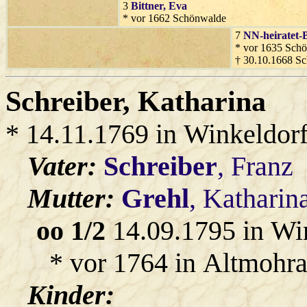
3
Bittner
, Eva
* vor 1662 Schönwalde
7
NN-heiratet-B
* vor 1635 Sch
† 30.10.1668 S
Schreiber
, Katharina
* 14.11.1769 in Winkeldor
Vater:
Schreiber
, Franz
Mutter:
Grehl
, Katharin
oo 1/2
14.09.1795 in Wi
* vor 1764 in Altmohra
Kinder: