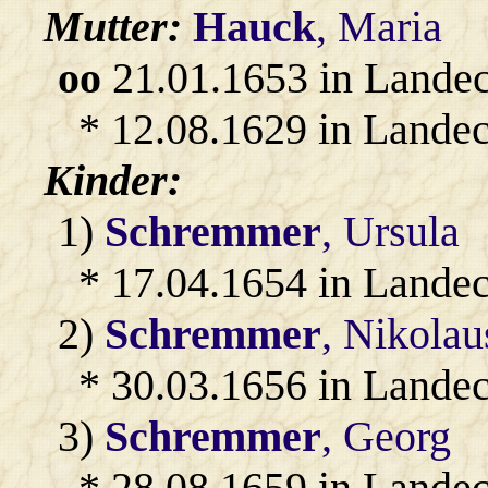
Mutter:
Hauck
, Maria
oo
21.01.1653 in Lande
* 12.08.1629 in Landec
Kinder:
1)
Schremmer
, Ursula
* 17.04.1654 in Lande
2)
Schremmer
, Nikolau
* 30.03.1656 in Lande
3)
Schremmer
, Georg
* 28.08.1659 in Landec