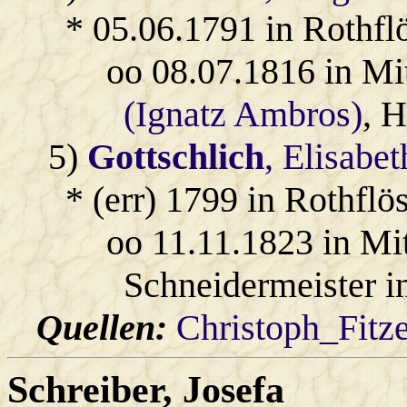
* 05.06.1791 in Rothfl
oo 08.07.1816 in Mi
(Ignatz Ambros)
, H
5)
Gottschlich
, Elisabet
* (err) 1799 in Rothflö
oo 11.11.1823 in Mi
Schneidermeister i
Quellen:
Christoph_Fitz
Schreiber
, Josefa