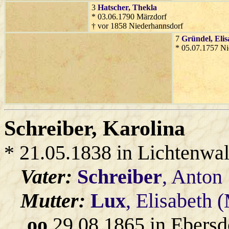
3
Hatscher
, Thekla
* 03.06.1790 Märzdorf
† vor 1858 Niederhannsdorf
7
Gründel
, Eli
* 05.07.1757 Ni
Schreiber
, Karolina
* 21.05.1838 in Lichtenwa
Vater:
Schreiber
, Anton
Mutter:
Lux
, Elisabeth 
oo
29.08.1865 in Ebersd