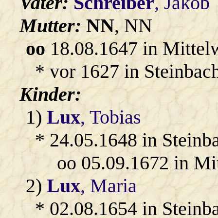
Vater:
Schreiber
, Jakob
Mutter:
NN
, NN
oo
18.08.1647 in Mittel
* vor 1627 in Steinbach
Kinder:
1)
Lux
, Tobias
* 24.05.1648 in Steinb
oo 05.09.1672 in Mi
2)
Lux
, Maria
* 02.08.1654 in Steinb