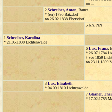
oo
...
2
Schreiber
, Anton
, Bauer
* (err) 1796 Batzdorf
oo
26.02.1838 Ebersdorf
5
NN
, NN
1
Schreiber
, Karolina
* 21.05.1838 Lichtenwalde
6
Lux
, Franz
, 
* 26.07.1784 Li
† vor 1859 Lich
oo
23.11.1809 M
3
Lux
, Elisabeth
* 04.09.1810 Lichtenwalde
7
Gläsner
, Ther
* 17.02.1785 Ma