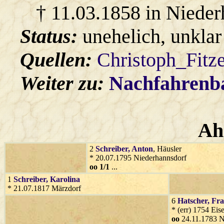
† 11.03.1858 in Nieder
Status:
unehelich, unklar
Quellen:
Christoph_Fitz
Weiter zu:
Nachfahren
Ah
2
Schreiber
, Anton
, Häusler
* 20.07.1795 Niederhannsdorf
oo 1/1
...
1
Schreiber
, Karolina
* 21.07.1817 Märzdorf
6
Hatscher
, Fr
* (err) 1754 Eis
oo
24.11.1783 N