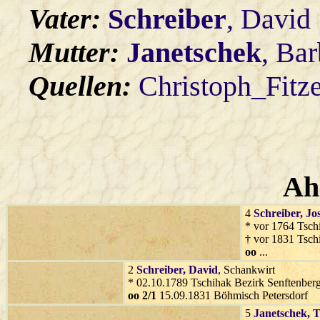
Vater:
Schreiber
, David
Mutter:
Janetschek
, Bar
Quellen:
Christoph_Fitz
Ah
4
Schreiber
, Jo
* vor 1764 Tsch
† vor 1831 Tsch
oo
...
2
Schreiber
, David
, Schankwirt
* 02.10.1789 Tschihak Bezirk Senftenberg
oo 2/1
15.09.1831 Böhmisch Petersdorf
5
Janetschek
, 