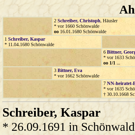
Ah
2
Schreiber
, Christoph
, Häusler
* vor 1660 Schönwalde
oo
16.01.1680 Schönwalde
1
Schreiber
, Kaspar
* 11.04.1680 Schönwalde
6
Bittner
, Geor
* vor 1633 Sch
oo 1/1
...
3
Bittner
, Eva
* vor 1662 Schönwalde
7
NN-heiratet-B
* vor 1635 Sch
† 30.10.1668 S
Schreiber
, Kaspar
* 26.09.1691 in Schönwald