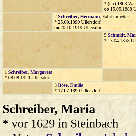
* (err) 1863 War
oo
15.05.1888 U
2
Schreiber
, Hermann
, Fabrikarbeiter
* 25.09.1890 Ullersdorf
oo
20.10.1919 Ullersdorf
5
Schmidt
, Mar
* 13.04.1858 Ul
1
Schreiber
, Margareta
* 08.08.1920 Ullersdorf
3
Böse
, Emilie
* 17.07.1890 Ullersdorf
Schreiber
, Maria
* vor 1629 in Steinbach