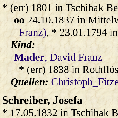
* (err) 1801 in Tschihak B
oo
24.10.1837 in Mittel
Franz)
, * 23.01.1794 i
Kind:
Mader
, David Franz
* (err) 1838 in Rothflö
Quellen:
Christoph_Fitz
Schreiber
, Josefa
* 17.05.1832 in Tschihak B