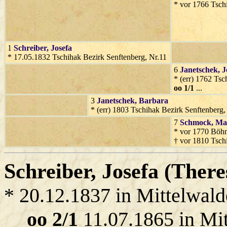
* vor 1766 Tsch
1
Schreiber
, Josefa
* 17.05.1832 Tschihak Bezirk Senftenberg, Nr.11
6
Janetschek
, J
* (err) 1762 Tsc
oo 1/1
...
3
Janetschek
, Barbara
* (err) 1803 Tschihak Bezirk Senftenberg,
7
Schmock
, Ma
* vor 1770 Böhm
† vor 1810 Tsch
Schreiber
, Josefa (There
* 20.12.1837 in Mittelwald
oo 2/1
11.07.1865 in Mi