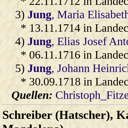
* 22.11.1712 in Lande
3)
Jung
, Maria Elisabet
* 13.11.1714 in Lande
4)
Jung
, Elias Josef An
* 06.11.1716 in Landec
5)
Jung
, Johann Heinric
* 30.09.1718 in Landec
Quellen:
Christoph_Fitz
Schreiber (Hatscher)
, K