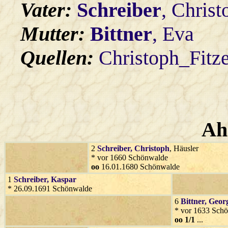
Vater:
Schreiber
, Christ
Mutter:
Bittner
, Eva
Quellen:
Christoph_Fitz
Ah
2
Schreiber
, Christoph
, Häusler
* vor 1660 Schönwalde
oo
16.01.1680 Schönwalde
1
Schreiber
, Kaspar
* 26.09.1691 Schönwalde
6
Bittner
, Geor
* vor 1633 Sch
oo 1/1
...