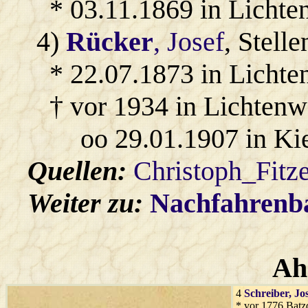
* 03.11.1869 in Lichte
4)
Rücker
, Josef
, Stell
* 22.07.1873 in Lichte
† vor 1934 in Lichtenw
oo 29.01.1907 in Ki
Quellen:
Christoph_Fitz
Weiter zu:
Nachfahren
Ah
4
Schreiber
, Jo
* vor 1776 Batz