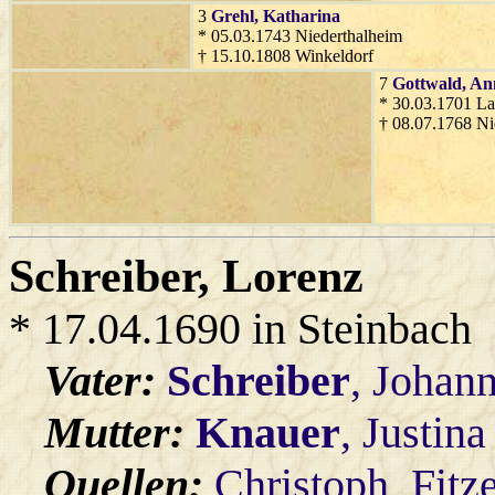
3
Grehl
, Katharina
* 05.03.1743 Niederthalheim
† 15.10.1808 Winkeldorf
7
Gottwald
, A
* 30.03.1701 L
† 08.07.1768 Ni
Schreiber
, Lorenz
* 17.04.1690 in Steinbach
Vater:
Schreiber
, Johan
Mutter:
Knauer
, Justina
Quellen:
Christoph_Fitz