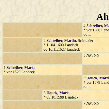
Ah
4
Schreiber
, Ma
* vor 1580 Lan
oo
...
2
Schreiber
, Martin
, Schneider
* 11.04.1600 Landeck
oo
16.11.1627 Landeck
5
NN
, NN
1
Schreiber
, Maria
* vor 1629 Landeck
6
Hauck
, Mart
* vor 1579 Lan
oo
...
3
Hauck
, Maria
* 03.10.1599 Landeck
7
NN
, NN