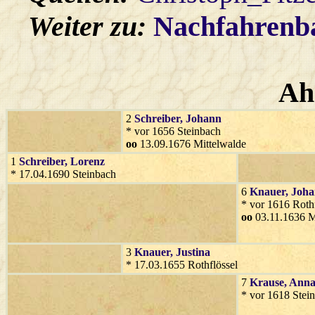
Weiter zu:
Nachfahren
Ah
2
Schreiber
, Johann
* vor 1656 Steinbach
oo
13.09.1676 Mittelwalde
1
Schreiber
, Lorenz
* 17.04.1690 Steinbach
6
Knauer
, Joh
* vor 1616 Rothf
oo
03.11.1636 M
3
Knauer
, Justina
* 17.03.1655 Rothflössel
7
Krause
, Ann
* vor 1618 Stei