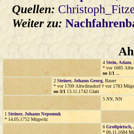
Quellen:
Christoph_Fitz
Weiter zu:
Nachfahren
Ah
4
Stein
, Adam
,
* vor 1685 Altw
oo 1/1
...
2
Steiner
, Johann Georg
, Bauer
* vor 1709 Altwilmsdorf † vor 1783 Müg
oo 3/1
13.11.1742 Glatz
5
NN
, NN
1
Steiner
, Johann Nepomuk
* 14.05.1752 Mügwitz
6
Großpietsch
,
* 06.11.1684 M