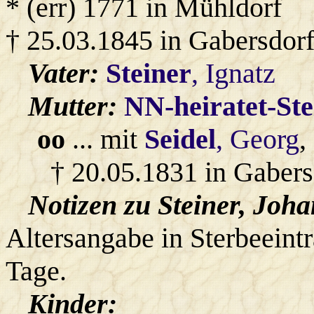
* (err) 1771 in Mühldorf
† 25.03.1845 in Gabersdor
Vater:
Steiner
, Ignatz
Mutter:
NN-heiratet-Ste
oo
... mit
Seidel
, Georg
,
† 20.05.1831 in Gabers
Notizen zu Steiner, Joh
Altersangabe in Sterbeeint
Tage.
Kinder: