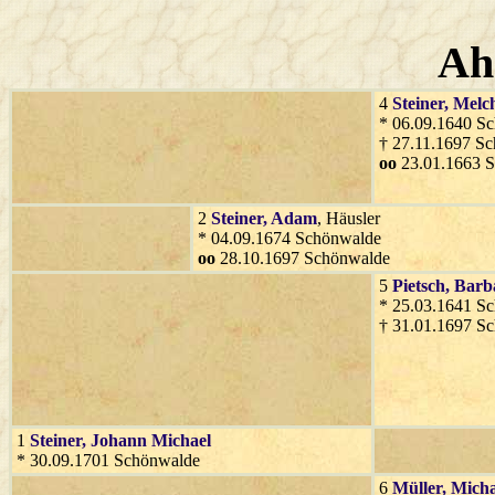
Ah
4
Steiner
, Melc
* 06.09.1640 S
† 27.11.1697 S
oo
23.01.1663 
2
Steiner
, Adam
, Häusler
* 04.09.1674 Schönwalde
oo
28.10.1697 Schönwalde
5
Pietsch
, Barb
* 25.03.1641 S
† 31.01.1697 S
1
Steiner
, Johann Michael
* 30.09.1701 Schönwalde
6
Müller
, Mich