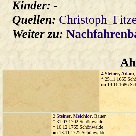
Kinder:
-
Quellen:
Christoph_Fitz
Weiter zu:
Nachfahren
Ah
4
Steiner
, Adam
,
* 25.11.1665 Sch
oo
19.11.1686 Sc
2
Steiner
, Melchior
, Bauer
* 31.03.1702 Schönwalde
† 10.12.1765 Schönwalde
oo
13.11.1725 Schönwalde