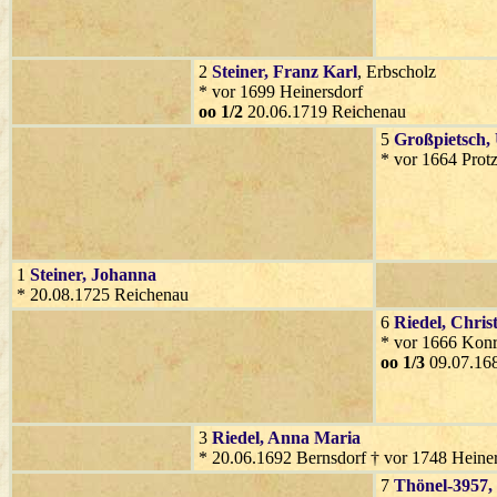
2
Steiner
, Franz Karl
, Erbscholz
* vor 1699 Heinersdorf
oo 1/2
20.06.1719 Reichenau
5
Großpietsch
,
* vor 1664 Prot
1
Steiner
, Johanna
* 20.08.1725 Reichenau
6
Riedel
, Chris
* vor 1666 Konr
oo 1/3
09.07.16
3
Riedel
, Anna Maria
* 20.06.1692 Bernsdorf † vor 1748 Heine
7
Thönel-3957
,