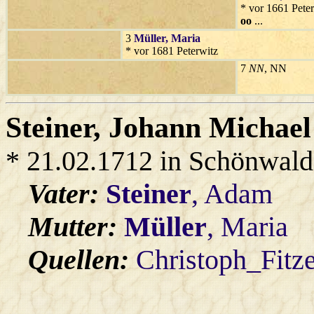
* vor 1661 Peter
oo
...
3
Müller
, Maria
* vor 1681 Peterwitz
7
NN
, NN
Steiner
, Johann Michael
* 21.02.1712 in Schönwald
Vater:
Steiner
, Adam
Mutter:
Müller
, Maria
Quellen:
Christoph_Fitz