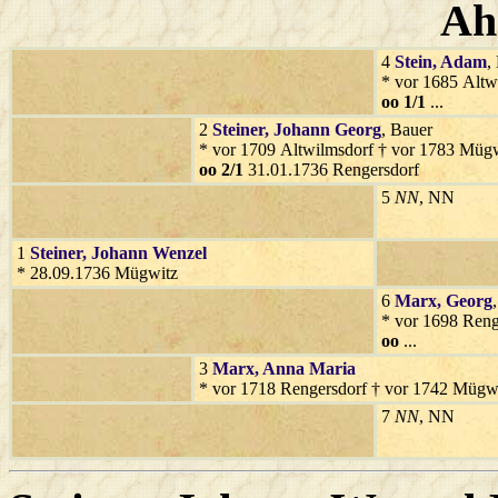
Ah
4
Stein
, Adam
,
* vor 1685 Altw
oo 1/1
...
2
Steiner
, Johann Georg
, Bauer
* vor 1709 Altwilmsdorf † vor 1783 Müg
oo 2/1
31.01.1736 Rengersdorf
5
NN
, NN
1
Steiner
, Johann Wenzel
* 28.09.1736 Mügwitz
6
Marx
, Georg
* vor 1698 Reng
oo
...
3
Marx
, Anna Maria
* vor 1718 Rengersdorf † vor 1742 Mügw
7
NN
, NN