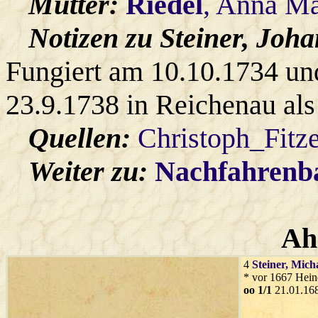
Mutter:
Riedel
, Anna Ma
Notizen zu Steiner, Joh
Fungiert am 10.10.1734 u
23.9.1738 in Reichenau als
Quellen:
Christoph_Fitz
Weiter zu:
Nachfahren
Ah
4
Steiner
, Mich
* vor 1667 Hein
oo 1/1
21.01.168