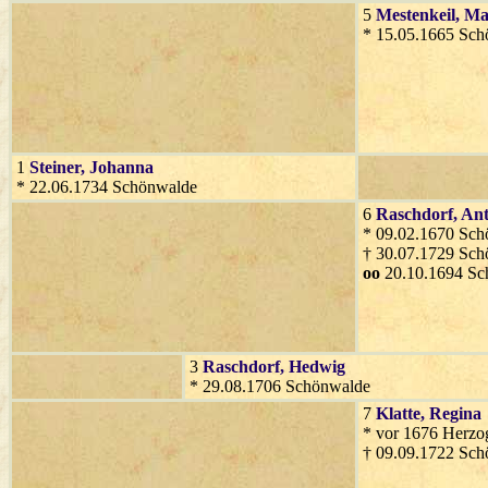
5
Mestenkeil
, Ma
* 15.05.1665 Sc
1
Steiner
, Johanna
* 22.06.1734 Schönwalde
6
Raschdorf
, An
* 09.02.1670 Sc
† 30.07.1729 Sc
oo
20.10.1694 Sc
3
Raschdorf
, Hedwig
* 29.08.1706 Schönwalde
7
Klatte
, Regina
* vor 1676 Herzog
† 09.09.1722 Sc