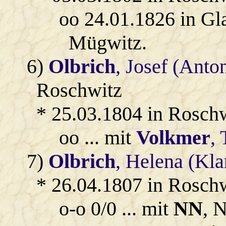
oo 24.01.1826 in Gl
Mügwitz.
6)
Olbrich
, Josef (Anto
Roschwitz
* 25.03.1804 in Roschw
oo ... mit
Volkmer
,
7)
Olbrich
, Helena (Kla
* 26.04.1807 in Rosch
o-o 0/0 ... mit
NN
, 