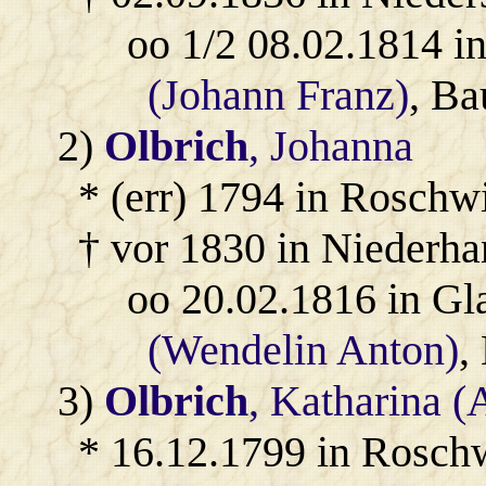
oo 1/2 08.02.1814 i
(Johann Franz)
, Ba
2)
Olbrich
, Johanna
* (err) 1794 in Roschwi
† vor 1830 in Niederha
oo 20.02.1816 in Gl
(Wendelin Anton)
,
3)
Olbrich
, Katharina 
* 16.12.1799 in Roschw