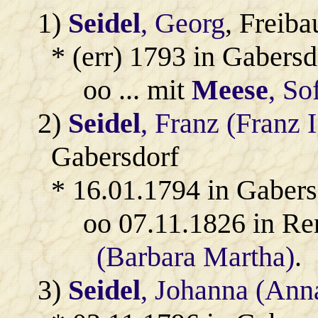
1)
Seidel
, Georg
, Freiba
* (err) 1793 in Gabersd
oo ... mit
Meese
, So
2)
Seidel
, Franz (Franz 
Gabersdorf
* 16.01.1794 in Gabers
oo 07.11.1826 in Re
(Barbara Martha)
.
3)
Seidel
, Johanna (Ann