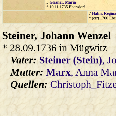
3
Gläsner
, Maria
* 10.11.1735 Ebersdorf
7
Hahn
, Regin
* (err) 1700 Ebe
Steiner
, Johann Wenzel
* 28.09.1736 in Mügwitz
Vater:
Steiner (Stein)
, J
Mutter:
Marx
, Anna Ma
Quellen:
Christoph_Fitz