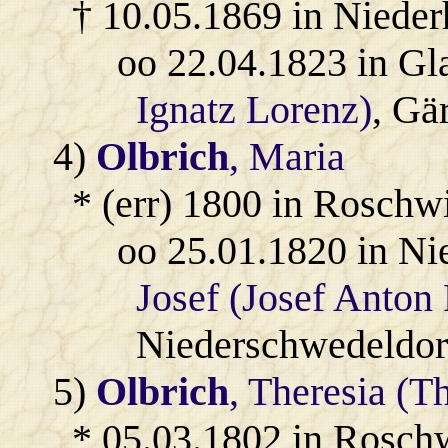
† 10.05.1869 in Nieder
oo 22.04.1823 in Gl
Ignatz Lorenz)
, Gä
4)
Olbrich
, Maria
* (err) 1800 in Roschw
oo 25.01.1820 in N
Josef (Josef Anton 
Niederschwedeldor
5)
Olbrich
, Theresia (T
* 05.03.1802 in Rosch