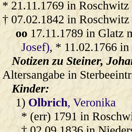
* 21.11.1769 in Roschwitz
† 07.02.1842 in Roschwitz
oo
17.11.1789 in Glatz 
Josef)
, * 11.02.1766 in
Notizen zu Steiner, Joh
Altersangabe in Sterbeeint
Kinder:
1)
Olbrich
, Veronika
* (err) 1791 in Roschwi
† 02.09.1836 in Niede