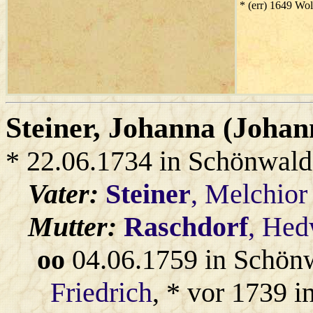
* (err) 1649 Wo
Steiner
, Johanna (Johan
* 22.06.1734 in Schönwald
Vater:
Steiner
, Melchior
Mutter:
Raschdorf
, Hed
oo
04.06.1759 in Schön
Friedrich
, * vor 1739 i