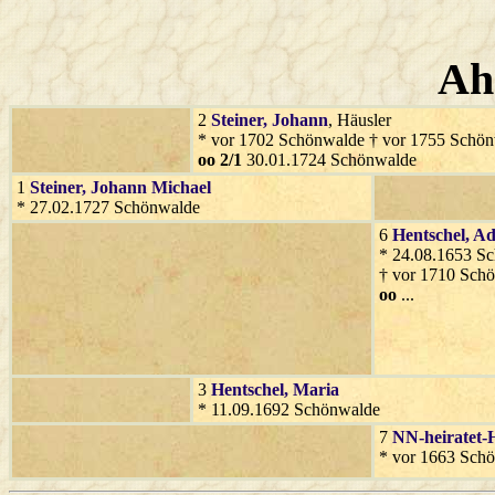
Ah
2
Steiner
, Johann
, Häusler
* vor 1702 Schönwalde † vor 1755 Schö
oo 2/1
30.01.1724 Schönwalde
1
Steiner
, Johann Michael
* 27.02.1727 Schönwalde
6
Hentschel
, A
* 24.08.1653 S
† vor 1710 Sch
oo
...
3
Hentschel
, Maria
* 11.09.1692 Schönwalde
7
NN-heiratet-
* vor 1663 Sch