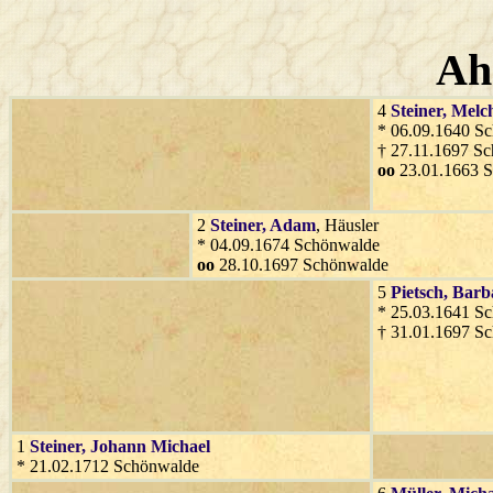
Ah
4
Steiner
, Melc
* 06.09.1640 S
† 27.11.1697 S
oo
23.01.1663 
2
Steiner
, Adam
, Häusler
* 04.09.1674 Schönwalde
oo
28.10.1697 Schönwalde
5
Pietsch
, Barb
* 25.03.1641 S
† 31.01.1697 S
1
Steiner
, Johann Michael
* 21.02.1712 Schönwalde