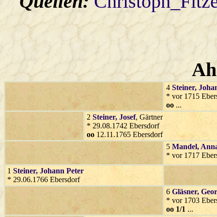
Quellen:
Christoph_Fitz
Ah
4
Steiner
, Joha
* vor 1715 Eber
oo
...
2
Steiner
, Josef
, Gärtner
* 29.08.1742 Ebersdorf
oo
12.11.1765 Ebersdorf
5
Mandel
, Ann
* vor 1717 Eber
1
Steiner
, Johann Peter
* 29.06.1766 Ebersdorf
6
Gläsner
, Geo
* vor 1703 Eber
oo 1/1
...