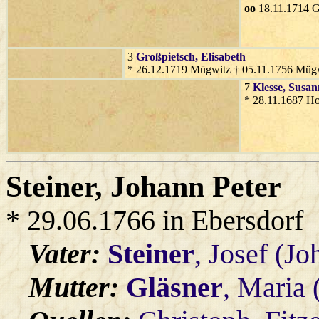
oo
18.11.1714 G
3
Großpietsch
, Elisabeth
* 26.12.1719 Mügwitz † 05.11.1756 Müg
7
Klesse
, Susa
* 28.11.1687 Ho
Steiner
, Johann Peter
* 29.06.1766 in Ebersdorf
Vater:
Steiner
, Josef (Jo
Mutter:
Gläsner
, Maria