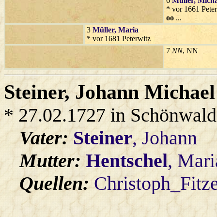
6
Müller
, Mich
* vor 1661 Peter
oo
...
3
Müller
, Maria
* vor 1681 Peterwitz
7
NN
, NN
Steiner
, Johann Michael
* 27.02.1727 in Schönwald
Vater:
Steiner
, Johann
Mutter:
Hentschel
, Mari
Quellen:
Christoph_Fitz