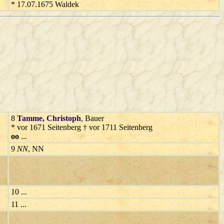
* 17.07.1675 Waldek
8
Tamme
, Christoph
, Bauer
* vor 1671 Seitenberg † vor 1711 Seitenberg
oo
...
9
NN
, NN
10 ...
11 ...