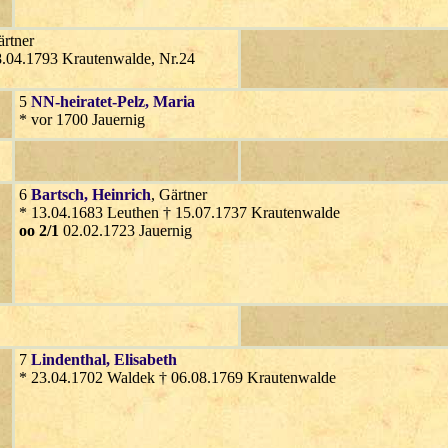
ärtner
8.04.1793 Krautenwalde, Nr.24
5
NN-heiratet-Pelz
, Maria
* vor 1700 Jauernig
6
Bartsch
, Heinrich
, Gärtner
* 13.04.1683 Leuthen † 15.07.1737 Krautenwalde
oo 2/1
02.02.1723 Jauernig
7
Lindenthal
, Elisabeth
* 23.04.1702 Waldek † 06.08.1769 Krautenwalde