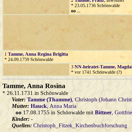
2
Tamme
, Franz
, Inwohner
* 23.05.1736 Schönwalde
oo
...
1
Tamme
, Anna Regina Brigitta
* 24.09.1759 Schönwalde
3
NN-heiratet-Tamme
, Magda
* vor 1741 Schönwalde (?)
Tamme
, Anna Rosina
* 26.11.1731 in Schönwalde
Vater:
Tamme (Thamme)
, Christoph (Johann Chris
Mutter:
Hauck
, Anna Maria
oo
17.08.1755 in Schönwalde mit
Bittner
, Gottfri
Kinder:
-
Quellen:
Christoph_Fitzek_Kirchenbuchforschung