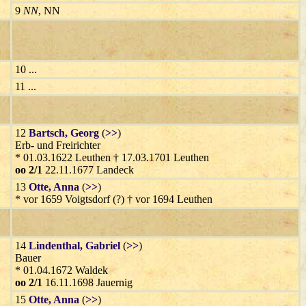
9
NN
, NN
10 ...
11 ...
12
Bartsch
, Georg
(
>>
)
Erb- und Freirichter
* 01.03.1622 Leuthen † 17.03.1701 Leuthen
oo 2/1
22.11.1677 Landeck
13
Otte
, Anna
(
>>
)
* vor 1659 Voigtsdorf (?) † vor 1694 Leuthen
14
Lindenthal
, Gabriel
(
>>
)
Bauer
* 01.04.1672 Waldek
oo 2/1
16.11.1698 Jauernig
15
Otte
, Anna
(
>>
)