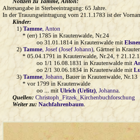
Notizen zu Tamme, Anton:
Altersangabe in Sterbeeintragung: 65 Jahre.
In der Trauungseintragung vom 21.1.1783 ist der Vornam
Kinder:
1)
Tamme
, Anton
* (err) 1785 in Krautenwalde, Nr.24
oo 31.01.1814 in Krautenwalde mit
Elsne
2)
Tamme
, Josef (Josef Johann)
, Gärtner in Kraute
* 05.04.1791 in Krautenwalde, Nr.24, † 21.12.
oo 1/1 16.08.1831 in Krautenwalde mit
An
oo 2/1 30.06.1834 in Krautenwalde mit
L
3)
Tamme
, Johann
, Bauer in Krautenwalde, Nr.13
* vor 1799 in Krautenwalde
oo ... mit
Ulrich (Urlitz)
, Johanna
.
Quellen:
Christoph_Fitzek_Kirchenbuchforschung
Weiter zu:
Nachfahrenbaum
.