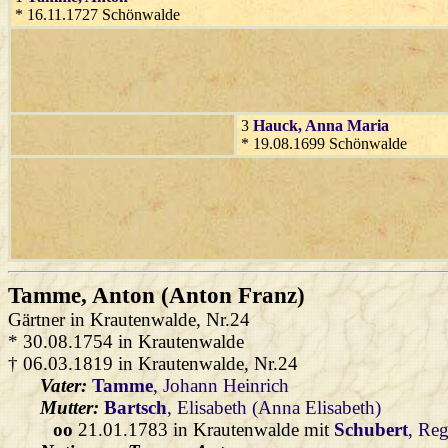
* 16.11.1727 Schönwalde
3
Hauck
, Anna Maria
* 19.08.1699 Schönwalde
Tamme
, Anton (Anton Franz)
Gärtner in Krautenwalde, Nr.24
* 30.08.1754 in Krautenwalde
† 06.03.1819 in Krautenwalde, Nr.24
Vater:
Tamme
, Johann Heinrich
Mutter:
Bartsch
, Elisabeth (Anna Elisabeth)
oo
21.01.1783 in Krautenwalde mit
Schubert
, Re