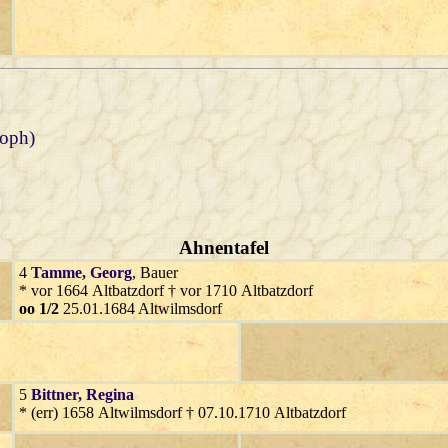
toph)
Ahnentafel
4
Tamme
, Georg
, Bauer
* vor 1664 Altbatzdorf † vor 1710 Altbatzdorf
oo 1/2
25.01.1684 Altwilmsdorf
5
Bittner
, Regina
* (err) 1658 Altwilmsdorf † 07.10.1710 Altbatzdorf