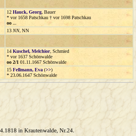
12
Hauck
, Georg
, Bauer
* vor 1658 Patschkau † vor 1698 Patschkau
oo
...
13
NN
, NN
14
Kuschel
, Melchior
, Schmied
* vor 1637 Schönwalde
oo 2/1
01.11.1667 Schönwalde
15
Fellmann
, Eva
(
>>
)
* 23.06.1647 Schönwalde
04.1818 in Krautenwalde, Nr.24.