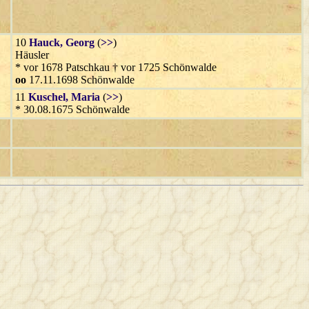
10
Hauck
, Georg
(
>>
)
Häusler
* vor 1678 Patschkau † vor 1725 Schönwalde
oo
17.11.1698 Schönwalde
11
Kuschel
, Maria
(
>>
)
* 30.08.1675 Schönwalde