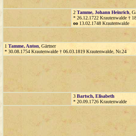
2
Tamme
, Johann Heinrich
, G
* 26.12.1722 Krautenwalde † 1
oo
13.02.1748 Krautenwalde
1
Tamme
, Anton
, Gärtner
* 30.08.1754 Krautenwalde † 06.03.1819 Krautenwalde, Nr.24
3
Bartsch
, Elisabeth
* 20.09.1726 Krautenwalde