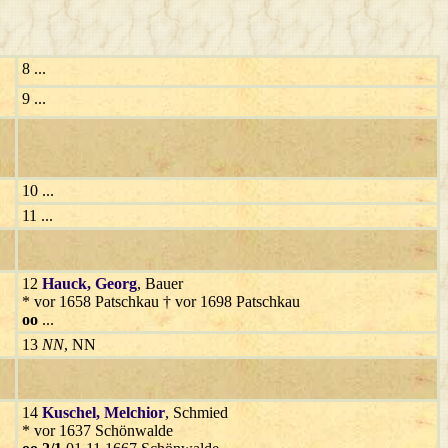
8 ...
9 ...
10 ...
11 ...
12
Hauck
, Georg
, Bauer
* vor 1658 Patschkau † vor 1698 Patschkau
oo
...
13
NN
, NN
14
Kuschel
, Melchior
, Schmied
* vor 1637 Schönwalde