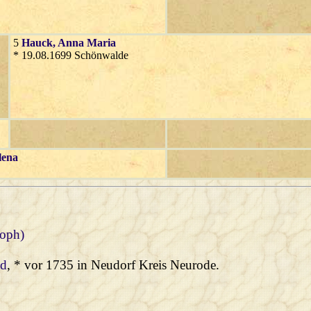
5
Hauck
, Anna Maria
* 19.08.1699 Schönwalde
lena
toph)
ed
, * vor 1735 in Neudorf Kreis Neurode.