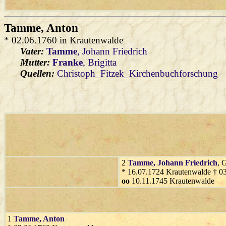
Tamme
, Anton
* 02.06.1760 in Krautenwalde
Vater:
Tamme
, Johann Friedrich
Mutter:
Franke
, Brigitta
Quellen:
Christoph_Fitzek_Kirchenbuchforschung
2
Tamme
, Johann Friedrich
, 
* 16.07.1724 Krautenwalde † 0
oo
10.11.1745 Krautenwalde
1
Tamme
, Anton