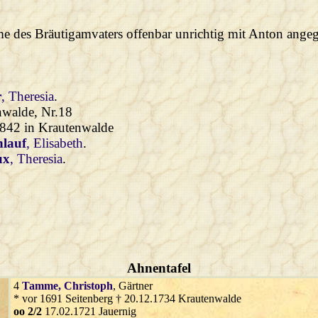
e des Bräutigamvaters offenbar unrichtig mit Anton ange
r
, Theresia
.
nwalde, Nr.18
1842 in Krautenwalde
lauf
, Elisabeth
.
ux
, Theresia
.
Ahnentafel
4
Tamme
, Christoph
, Gärtner
* vor 1691 Seitenberg † 20.12.1734 Krautenwalde
oo 2/2
17.02.1721 Jauernig