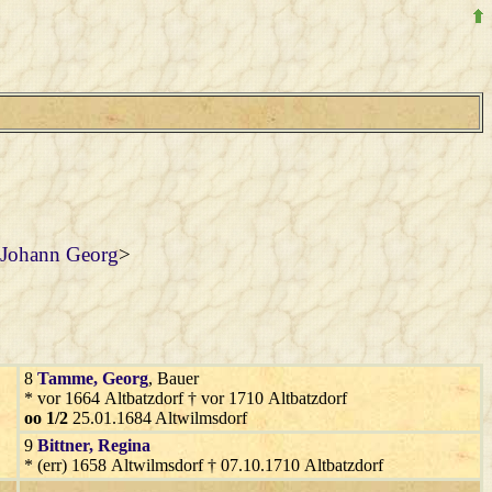
 Johann Georg
>
8
Tamme
, Georg
, Bauer
* vor 1664 Altbatzdorf † vor 1710 Altbatzdorf
oo 1/2
25.01.1684 Altwilmsdorf
9
Bittner
, Regina
* (err) 1658 Altwilmsdorf † 07.10.1710 Altbatzdorf