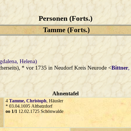
Personen (Forts.)
Tamme (Forts.)
gdalena, Helena)
cherseits), * vor 1735 in Neudorf Kreis Neurode <
Bittner
,
Ahnentafel
4
Tamme
, Christoph
, Häusler
* 03.04.1695 Altbatzdorf
oo 1/1
12.02.1725 Schönwalde