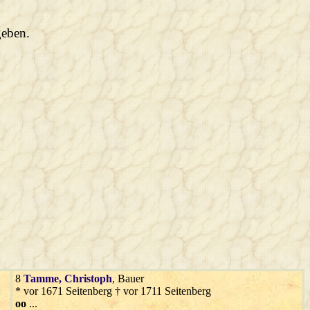
geben.
8
Tamme
, Christoph
, Bauer
* vor 1671 Seitenberg † vor 1711 Seitenberg
oo
...