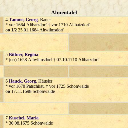
Ahnentafel
4
Tamme
, Georg
, Bauer
* vor 1664 Altbatzdorf † vor 1710 Altbatzdorf
oo 1/2
25.01.1684 Altwilmsdorf
5
Bittner
, Regina
* (err) 1658 Altwilmsdorf † 07.10.1710 Altbatzdorf
6
Hauck
, Georg
, Häusler
* vor 1678 Patschkau † vor 1725 Schönwalde
oo
17.11.1698 Schönwalde
7
Kuschel
, Maria
* 30.08.1675 Schönwalde