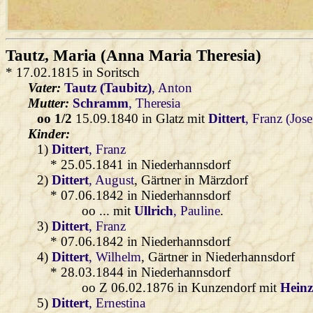
Tautz
, Maria (Anna Maria Theresia)
* 17.02.1815 in Soritsch
Vater:
Tautz (Taubitz)
, Anton
Mutter:
Schramm
, Theresia
oo 1/2
15.09.1840 in Glatz mit
Dittert
, Franz (Jose
Kinder:
1)
Dittert
, Franz
* 25.05.1841 in Niederhannsdorf
2)
Dittert
, August
, Gärtner in Märzdorf
* 07.06.1842 in Niederhannsdorf
oo ... mit
Ullrich
, Pauline
.
3)
Dittert
, Franz
* 07.06.1842 in Niederhannsdorf
4)
Dittert
, Wilhelm
, Gärtner in Niederhannsdorf
* 28.03.1844 in Niederhannsdorf
oo Z 06.02.1876 in Kunzendorf mit
Heinz
5)
Dittert
, Ernestina