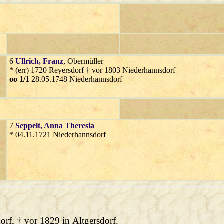
6
Ullrich
, Franz
, Obermüller
* (err) 1720 Reyersdorf † vor 1803 Niederhannsdorf
oo 1/1
28.05.1748 Niederhannsdorf
7
Seppelt
, Anna Theresia
* 04.11.1721 Niederhannsdorf
dorf, † vor 1829 in Altgersdorf.