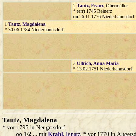
2
Tautz
, Franz
, Obermüller
* (err) 1745 Reinerz
oo
26.11.1776 Niederhannsdorf
1
Tautz
, Magdalena
* 30.06.1784 Niederhannsdorf
3
Ullrich
, Anna Maria
* 13.02.1751 Niederhannsdorf
Tautz
, Magdalena
* vor 1795 in Neugersdorf
oo 1/2
... mit
Krahl
, Ignatz
, * vor 1770 in Altgers