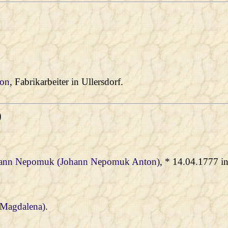
ton
, Fabrikarbeiter in Ullersdorf.
)
hann Nepomuk (Johann Nepomuk Anton)
, * 14.04.1777 i
 Magdalena)
.