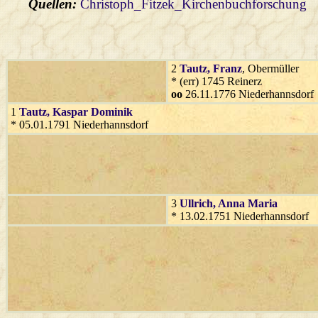
Quellen:
Christoph_Fitzek_Kirchenbuchforschung
2
Tautz
, Franz
, Obermüller
* (err) 1745 Reinerz
oo
26.11.1776 Niederhannsdorf
1
Tautz
, Kaspar Dominik
* 05.01.1791 Niederhannsdorf
3
Ullrich
, Anna Maria
* 13.02.1751 Niederhannsdorf