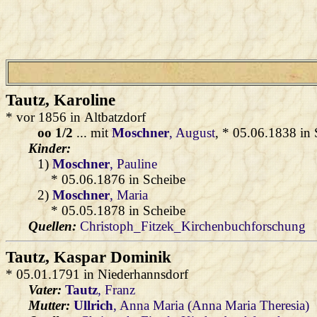
Tautz
, Karoline
* vor 1856 in Altbatzdorf
oo 1/2
... mit
Moschner
, August
, * 05.06.1838 in 
Kinder:
1)
Moschner
, Pauline
* 05.06.1876 in Scheibe
2)
Moschner
, Maria
* 05.05.1878 in Scheibe
Quellen:
Christoph_Fitzek_Kirchenbuchforschung
Tautz
, Kaspar Dominik
* 05.01.1791 in Niederhannsdorf
Vater:
Tautz
, Franz
Mutter:
Ullrich
, Anna Maria (Anna Maria Theresia)