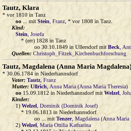
Tautz
, Klara
* vor 1810 in Tanz
oo
... mit
Stein
, Franz
, * vor 1808 in Tanz.
Kind:
Stein
, Josefa
* (err) 1828 in Tanz
oo 30.10.1849 in Ullersdorf mit
Beck
, An
Quellen:
Christoph_Fitzek_Kirchenbuchforschung
Tautz
, Magdalena (Anna Maria Magdalena
* 30.06.1784 in Niederhannsdorf
Vater:
Tautz
, Franz
Mutter:
Ullrich
, Anna Maria (Anna Maria Theresia)
oo
15.09.1812 in Niederhannsdorf mit
Welzel
, Jo
Kinder:
1)
Welzel
, Dominik (Dominik Josef)
* 19.06.1813 in Niederhannsdorf
oo ... mit
Tenzer
, Magdalena (Anna Maria
2)
Welzel
, Maria Ottilia Katharina