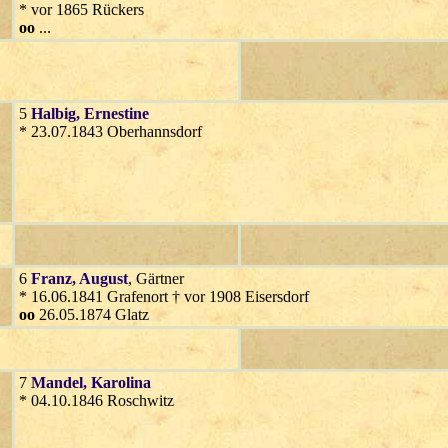
* vor 1865 Rückers
oo
...
5
Halbig
, Ernestine
* 23.07.1843 Oberhannsdorf
6
Franz
, August
, Gärtner
* 16.06.1841 Grafenort † vor 1908 Eisersdorf
oo
26.05.1874 Glatz
7
Mandel
, Karolina
* 04.10.1846 Roschwitz