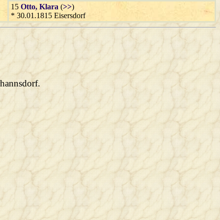
15
Otto
, Klara
(
>>
)
* 30.01.1815 Eisersdorf
rhannsdorf.