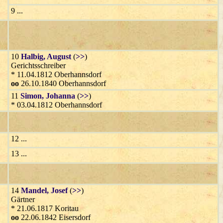
9 ...
10
Halbig
, August
(
>>
)
Gerichtsschreiber
* 11.04.1812 Oberhannsdorf
oo
26.10.1840 Oberhannsdorf
11
Simon
, Johanna
(
>>
)
* 03.04.1812 Oberhannsdorf
12 ...
13 ...
14
Mandel
, Josef
(
>>
)
Gärtner
* 21.06.1817 Koritau
oo
22.06.1842 Eisersdorf