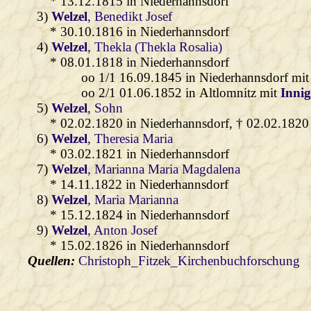
* 13.12.1815 in Niederhannsdorf
3)
Welzel
, Benedikt Josef
* 30.10.1816 in Niederhannsdorf
4)
Welzel
, Thekla (Thekla Rosalia)
* 08.01.1818 in Niederhannsdorf
oo 1/1 16.09.1845 in Niederhannsdorf mi
oo 2/1 01.06.1852 in Altlomnitz mit
Inni
5)
Welzel
, Sohn
* 02.02.1820 in Niederhannsdorf, † 02.02.1820
6)
Welzel
, Theresia Maria
* 03.02.1821 in Niederhannsdorf
7)
Welzel
, Marianna Maria Magdalena
* 14.11.1822 in Niederhannsdorf
8)
Welzel
, Maria Marianna
* 15.12.1824 in Niederhannsdorf
9)
Welzel
, Anton Josef
* 15.02.1826 in Niederhannsdorf
Quellen:
Christoph_Fitzek_Kirchenbuchforschung