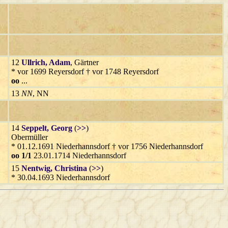
12
Ullrich
, Adam
, Gärtner
* vor 1699 Reyersdorf † vor 1748 Reyersdorf
oo
...
13
NN
, NN
14
Seppelt
, Georg
(
>>
)
Obermüller
* 01.12.1691 Niederhannsdorf † vor 1756 Niederhannsdorf
oo 1/1
23.01.1714 Niederhannsdorf
15
Nentwig
, Christina
(
>>
)
* 30.04.1693 Niederhannsdorf