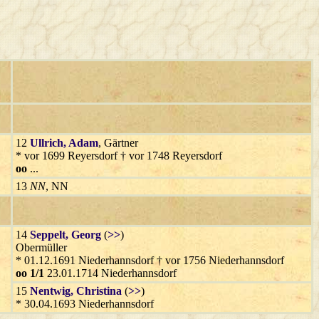
12
Ullrich
, Adam
, Gärtner
* vor 1699 Reyersdorf † vor 1748 Reyersdorf
oo
...
13
NN
, NN
14
Seppelt
, Georg
(
>>
)
Obermüller
* 01.12.1691 Niederhannsdorf † vor 1756 Niederhannsdorf
oo 1/1
23.01.1714 Niederhannsdorf
15
Nentwig
, Christina
(
>>
)
* 30.04.1693 Niederhannsdorf