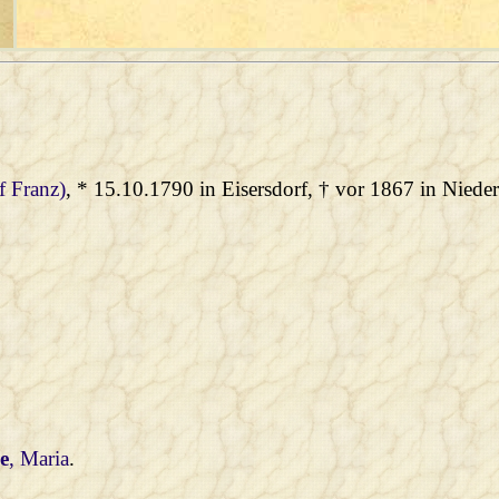
f Franz)
, * 15.10.1790 in Eisersdorf, † vor 1867 in Niede
e
, Maria
.