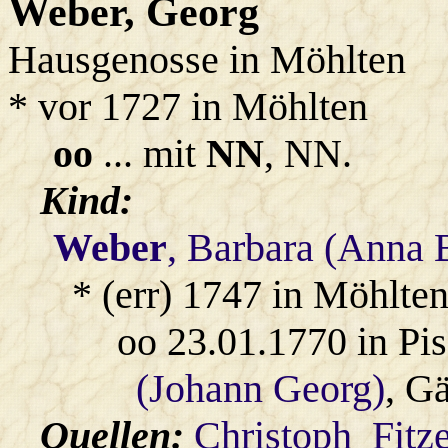
Weber
, Georg
Hausgenosse in Möhlten
* vor 1727 in Möhlten
oo
... mit
NN
, NN.
Kind:
Weber
, Barbara (Anna 
* (err) 1747 in Möhlte
oo 23.01.1770 in Pi
(Johann Georg)
, Gä
Quellen:
Christoph_Fitz