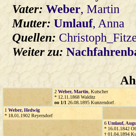
Vater:
Weber
, Martin
Mutter:
Umlauf
, Anna
Quellen:
Christoph_Fitz
Weiter zu:
Nachfahren
Ah
2
Weber
, Martin
, Kutscher
* 12.11.1868 Walditz
oo 1/1
26.08.1895 Kunzendorf
1
Weber
, Hedwig
* 18.01.1902 Reyersdorf
6
Umlauf
, Augu
* 16.01.1842 O
† 01.04.1894 K