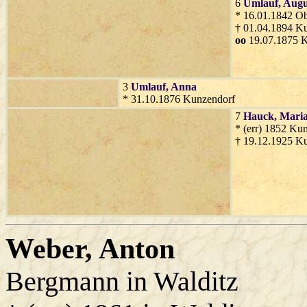
6
Umlauf
, Augu
* 16.01.1842 O
† 01.04.1894 K
oo
19.07.1875 
3
Umlauf
, Anna
* 31.10.1876 Kunzendorf
7
Hauck
, Mari
* (err) 1852 Ku
† 19.12.1925 K
Weber
, Anton
Bergmann in Walditz