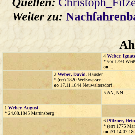
Quellen:
Christoph_Fitz
Weiter zu:
Nachfahren
Ah
4
Weber
, Ignat
* vor 1793 Wei
oo
...
2
Weber
, David
, Häusler
* (err) 1820 Weißwasser
oo
17.11.1844 Neuwaltersdorf
5
NN
, NN
1
Weber
, August
* 24.08.1845 Martinsberg
6
Pfitzner
, Hei
* (err) 1775 Mar
oo 2/1
14.07.180