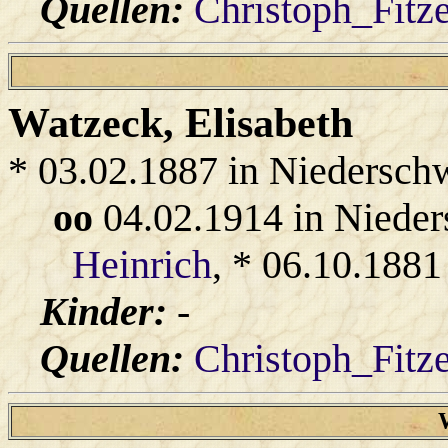
Quellen:
Christoph_Fitz
Watzeck
, Elisabeth
* 03.02.1887 in Niedersch
oo
04.02.1914 in Niede
Heinrich
, * 06.10.1881
Kinder:
-
Quellen:
Christoph_Fitz