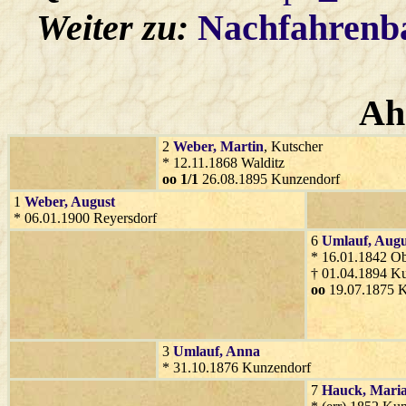
Weiter zu:
Nachfahren
Ah
2
Weber
, Martin
, Kutscher
* 12.11.1868 Walditz
oo 1/1
26.08.1895 Kunzendorf
1
Weber
, August
* 06.01.1900 Reyersdorf
6
Umlauf
, Augu
* 16.01.1842 O
† 01.04.1894 K
oo
19.07.1875 
3
Umlauf
, Anna
* 31.10.1876 Kunzendorf
7
Hauck
, Mari