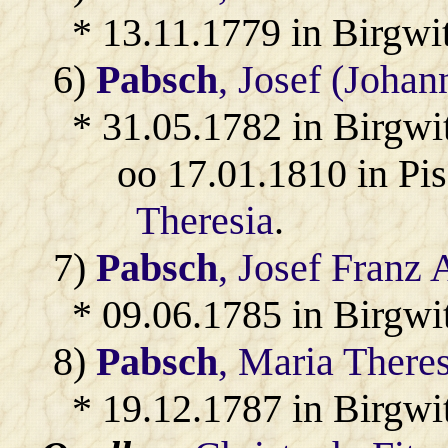
* 13.11.1779 in Birgwi
6)
Pabsch
, Josef (Johan
* 31.05.1782 in Birgwi
oo 17.01.1810 in Pi
Theresia
.
7)
Pabsch
, Josef Franz 
* 09.06.1785 in Birgwi
8)
Pabsch
, Maria There
* 19.12.1787 in Birgwi