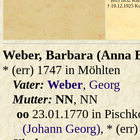
* (err) 1852 Ku
† 19.12.1925 K
Weber
, Barbara (Anna 
* (err) 1747 in Möhlten
Vater:
Weber
, Georg
Mutter:
NN
, NN
oo
23.01.1770 in Pischk
(Johann Georg)
, * (err