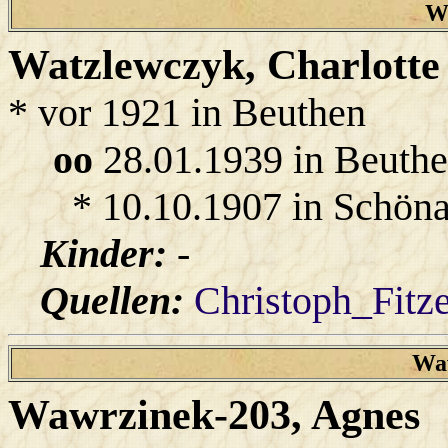
W
Watzlewczyk
, Charlotte
* vor 1921 in Beuthen
oo
28.01.1939 in Beuth
* 10.10.1907 in Schöna
Kinder:
-
Quellen:
Christoph_Fitz
Wa
Wawrzinek-203
, Agnes