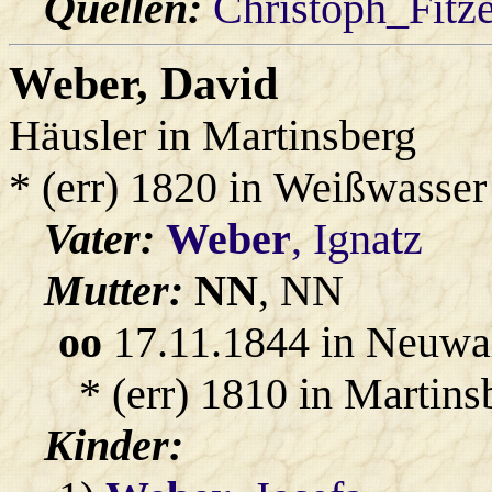
Quellen:
Christoph_Fitz
Weber
, David
Häusler in Martinsberg
* (err) 1820 in Weißwasser
Vater:
Weber
, Ignatz
Mutter:
NN
, NN
oo
17.11.1844 in Neuwal
* (err) 1810 in Martins
Kinder: