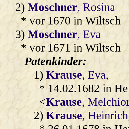
2)
Moschner
, Rosina
* vor 1670 in Wiltsch
3)
Moschner
, Eva
* vor 1671 in Wiltsch
Patenkinder:
1)
Krause
, Eva
,
* 14.02.1682 in He
<
Krause
, Melchio
2)
Krause
, Heinrich
* 26.01.1678 in He