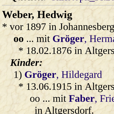
Weber
, Hedwig
* vor 1897 in Johannesber
oo
... mit
Gröger
, Herm
* 18.02.1876 in Altgers
Kinder:
1)
Gröger
, Hildegard
* 13.06.1915 in Altger
oo ... mit
Faber
, Fr
in Altgersdorf.