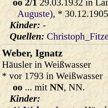
oo 2/1
29.03.1932 in La
Auguste)
, * 30.12.190
Kinder:
-
Quellen:
Christoph_Fitz
Weber
, Ignatz
Häusler in Weißwasser
* vor 1793 in Weißwasser
oo
... mit
NN
, NN.
Kinder: