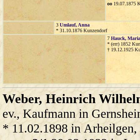
oo
19.07.1875 
3
Umlauf
, Anna
* 31.10.1876 Kunzendorf
7
Hauck
, Mari
* (err) 1852 Ku
† 19.12.1925 K
Weber
, Heinrich Wilhe
ev., Kaufmann in Gernshei
* 11.02.1898 in Arheilgen,