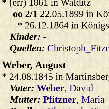
* (err) 1861 in Walditz
oo 2/1
22.05.1899 in Kö
* 26.12.1864 in Königs
Kinder:
-
Quellen:
Christoph_Fitz
Weber
, August
* 24.08.1845 in Martinsber
Vater:
Weber
, David
Mutter:
Pfitzner
, Maria