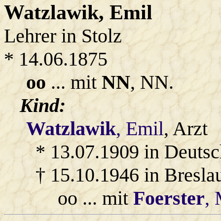
Watzlawik
, Emil
Lehrer in Stolz
* 14.06.1875
oo
... mit
NN
, NN.
Kind:
Watzlawik
, Emil
, Arzt
* 13.07.1909 in Deuts
† 15.10.1946 in Bresla
oo ... mit
Foerster
,