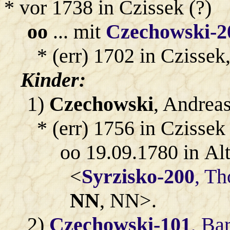
* vor 1738 in Czissek (?)
oo
... mit
Czechowski-2
* (err) 1702 in Czissek
Kinder:
1)
Czechowski
, Andreas
* (err) 1756 in Czissek
oo 19.09.1780 in Al
<
Syrzisko-200
, T
NN
, NN>.
2)
Czechowski-101
, Ba