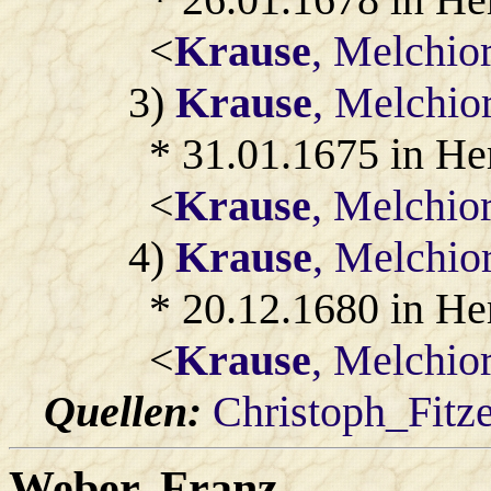
<
Krause
, Melchio
3)
Krause
, Melchio
* 31.01.1675 in He
<
Krause
, Melchio
4)
Krause
, Melchio
* 20.12.1680 in He
<
Krause
, Melchio
Quellen:
Christoph_Fitz
Weber
, Franz