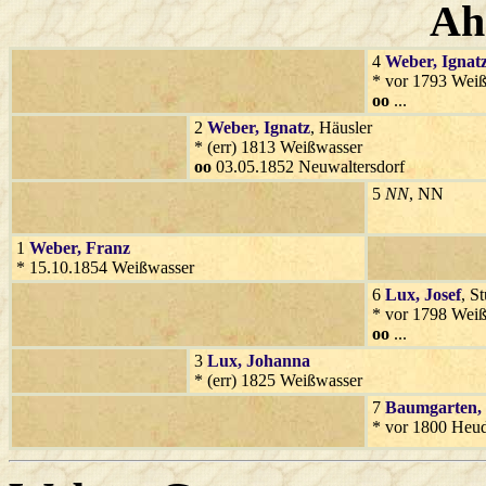
Ah
4
Weber
, Ignat
* vor 1793 Wei
oo
...
2
Weber
, Ignatz
, Häusler
* (err) 1813 Weißwasser
oo
03.05.1852 Neuwaltersdorf
5
NN
, NN
1
Weber
, Franz
* 15.10.1854 Weißwasser
6
Lux
, Josef
, S
* vor 1798 Wei
oo
...
3
Lux
, Johanna
* (err) 1825 Weißwasser
7
Baumgarten
,
* vor 1800 Heud