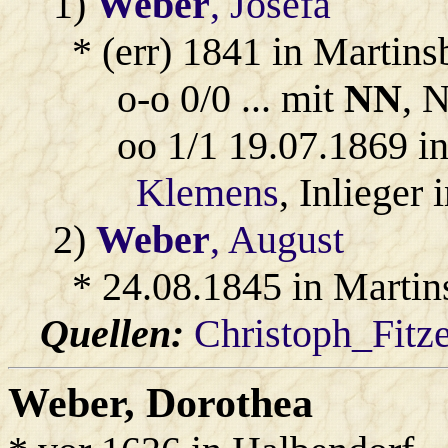
1)
Weber
, Josefa
* (err) 1841 in Martins
o-o 0/0 ... mit
NN
, 
oo 1/1 19.07.1869 i
Klemens
, Inlieger
2)
Weber
, August
* 24.08.1845 in Martin
Quellen:
Christoph_Fitz
Weber
, Dorothea