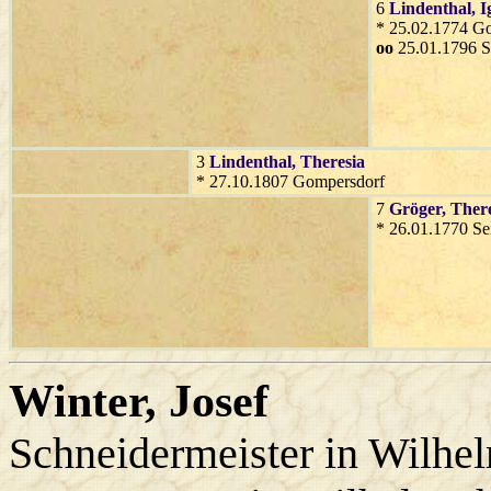
6
Lindenthal
, 
* 25.02.1774 G
oo
25.01.1796 S
3
Lindenthal
, Theresia
* 27.10.1807 Gompersdorf
7
Gröger
, Ther
* 26.01.1770 Se
Winter
, Josef
Schneidermeister in Wilhe