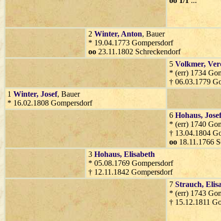
oo 1/1
...
2
Winter
, Anton
, Bauer
* 19.04.1773 Gompersdorf
oo
23.11.1802 Schreckendorf
5
Volkmer
, Ve
* (err) 1734 Go
† 06.03.1779 G
1
Winter
, Josef
, Bauer
* 16.02.1808 Gompersdorf
6
Hohaus
, Jose
* (err) 1740 Go
† 13.04.1804 G
oo
18.11.1766 S
3
Hohaus
, Elisabeth
* 05.08.1769 Gompersdorf
† 12.11.1842 Gompersdorf
7
Strauch
, Elis
* (err) 1743 Go
† 15.12.1811 G