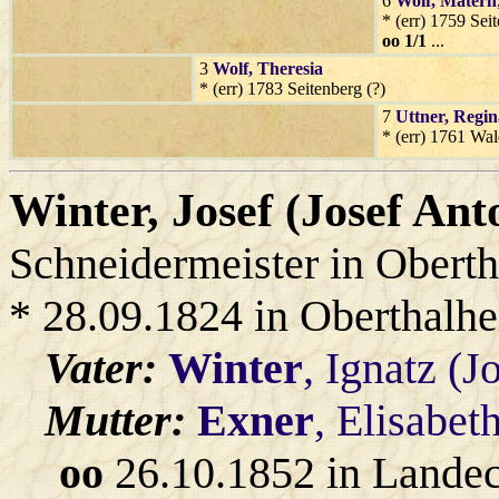
6
Wolf
, Matern
* (err) 1759 Sei
oo 1/1
...
3
Wolf
, Theresia
* (err) 1783 Seitenberg (?)
7
Uttner
, Regin
* (err) 1761 Wa
Winter
, Josef (Josef Ant
Schneidermeister in Obert
* 28.09.1824 in Oberthalh
Vater:
Winter
, Ignatz (J
Mutter:
Exner
, Elisabet
oo
26.10.1852 in Lande