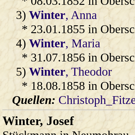
* 08.03.1852 in Obers
3)
Winter
, Anna
* 23.01.1855 in Obers
4)
Winter
, Maria
* 31.07.1856 in Obers
5)
Winter
, Theodor
* 18.08.1858 in Obers
Quellen:
Christoph_Fitz
Winter
, Josef