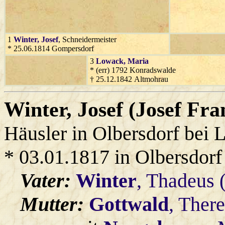
1
Winter
, Josef
, Schneidermeister
* 25.06.1814 Gompersdorf
3
Lowack
, Maria
* (err) 1792 Konradswalde
† 25.12.1842 Altmohrau
Winter
, Josef (Josef Fra
Häusler in Olbersdorf bei 
* 03.01.1817 in Olbersdorf
Vater:
Winter
, Thadeus 
Mutter:
Gottwald
, There