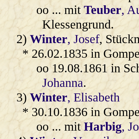
oo ... mit
Teuber
, A
Klessengrund.
2)
Winter
, Josef
, Stück
* 26.02.1835 in Gompe
oo 19.08.1861 in Sc
Johanna
.
3)
Winter
, Elisabeth
* 30.10.1836 in Gompe
oo ... mit
Harbig
, J