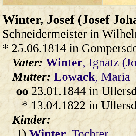
Winter
, Josef (Josef Joh
Schneidermeister in Wilhe
* 25.06.1814 in Gompersdo
Vater:
Winter
, Ignatz (J
Mutter:
Lowack
, Maria
oo
23.01.1844 in Ullers
* 13.04.1822 in Ullersd
Kinder:
1)
Winter
, Tochter