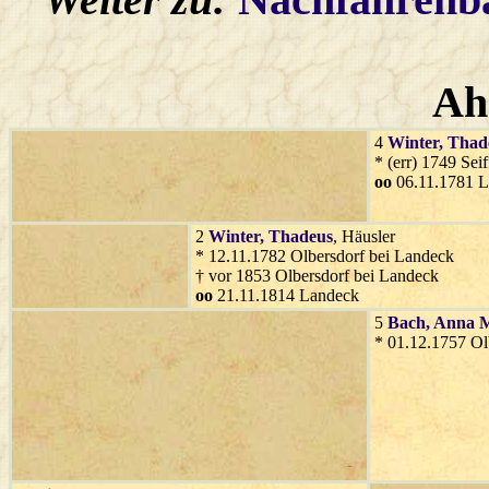
Ah
4
Winter
, Thad
* (err) 1749 Sei
oo
06.11.1781 
2
Winter
, Thadeus
, Häusler
* 12.11.1782 Olbersdorf bei Landeck
† vor 1853 Olbersdorf bei Landeck
oo
21.11.1814 Landeck
5
Bach
, Anna 
* 01.12.1757 Ol