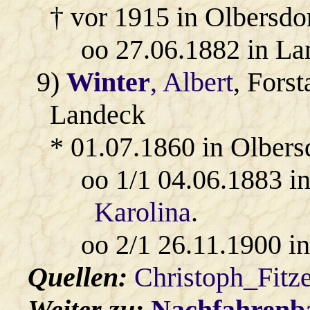
† vor 1915 in Olbersdo
oo 27.06.1882 in L
9)
Winter
, Albert
, Forst
Landeck
* 01.07.1860 in Olbers
oo 1/1 04.06.1883 i
Karolina
.
oo 2/1 26.11.1900 i
Quellen:
Christoph_Fitz
Weiter zu:
Nachfahren