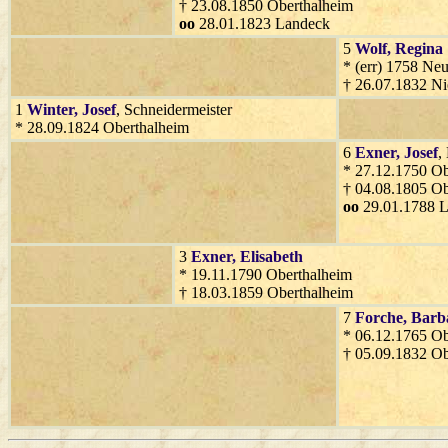
† 23.08.1850 Oberthalheim
oo
28.01.1823 Landeck
5
Wolf
, Regina
* (err) 1758 N
† 26.07.1832 Ni
1
Winter
, Josef
, Schneidermeister
* 28.09.1824 Oberthalheim
6
Exner
, Josef
,
* 27.12.1750 Ob
† 04.08.1805 Ob
oo
29.01.1788 
3
Exner
, Elisabeth
* 19.11.1790 Oberthalheim
† 18.03.1859 Oberthalheim
7
Forche
, Barb
* 06.12.1765 Ob
† 05.09.1832 Ob