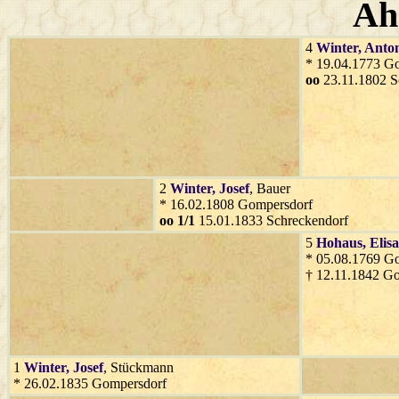
Ah
4
Winter
, Anto
* 19.04.1773 G
oo
23.11.1802 S
2
Winter
, Josef
, Bauer
* 16.02.1808 Gompersdorf
oo 1/1
15.01.1833 Schreckendorf
5
Hohaus
, Elis
* 05.08.1769 G
† 12.11.1842 G
1
Winter
, Josef
, Stückmann
* 26.02.1835 Gompersdorf