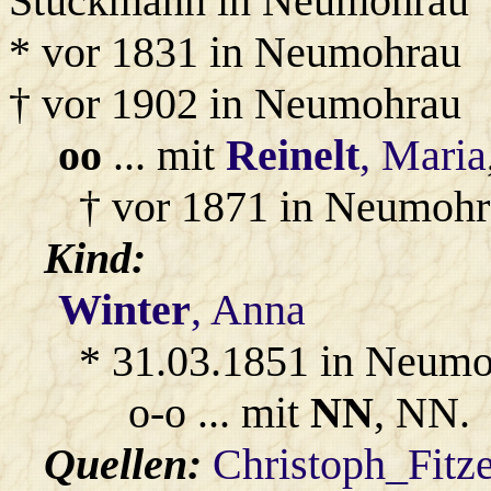
Stückmann in Neumohrau
* vor 1831 in Neumohrau
† vor 1902 in Neumohrau
oo
... mit
Reinelt
, Maria
† vor 1871 in Neumohr
Kind:
Winter
, Anna
* 31.03.1851 in Neum
o-o ... mit
NN
, NN.
Quellen:
Christoph_Fitz