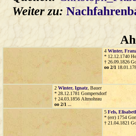
Weiter zu:
Nachfahren
Ah
4
Winter
, Fran
* 12.12.1740 He
† 26.09.1826 G
oo 2/1
18.01.178
2
Winter
, Ignatz
, Bauer
* 28.12.1781 Gompersdorf
† 24.03.1856 Altmohrau
oo 2/1
...
5
Fels
, Elisabet
* (err) 1754 Go
† 21.04.1821 G