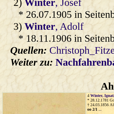
2)
Winter
, Josef
* 26.07.1905 in Seiten
3)
Winter
, Adolf
* 18.11.1906 in Seiten
Quellen:
Christoph_Fitz
Weiter zu:
Nachfahren
Ah
4
Winter
, Ignat
* 28.12.1781 G
† 24.03.1856 A
oo 2/1
...