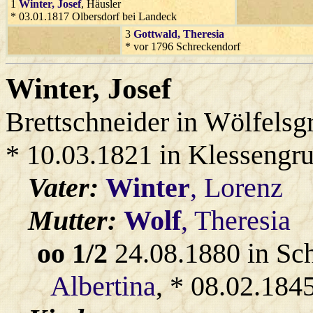
1
Winter
, Josef
, Häusler
* 03.01.1817 Olbersdorf bei Landeck
3
Gottwald
, Theresia
* vor 1796 Schreckendorf
Winter
, Josef
Brettschneider in Wölfelsg
* 10.03.1821 in Klessengr
Vater:
Winter
, Lorenz
Mutter:
Wolf
, Theresia
oo 1/2
24.08.1880 in Sc
Albertina
, * 08.02.1845