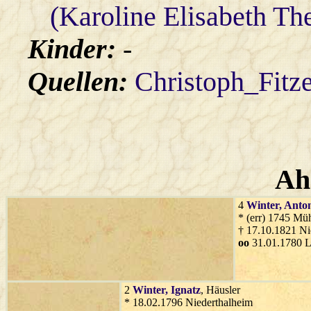
(Karoline Elisabeth The
Kinder:
-
Quellen:
Christoph_Fitz
Ah
4
Winter
, Anto
* (err) 1745 Müh
† 17.10.1821 Ni
oo
31.01.1780 
2
Winter
, Ignatz
, Häusler
* 18.02.1796 Niederthalheim