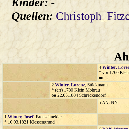
Kinder:
-
Quellen:
Christoph_Fitz
Ah
4
Winter
, Lore
* vor 1760 Kle
oo
...
2
Winter
, Lorenz
, Stückmann
* (err) 1780 Klein Mohrau
oo
22.05.1804 Schreckendorf
5
NN
, NN
1
Winter
, Josef
, Brettschneider
* 10.03.1821 Klessengrund