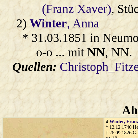
(Franz Xaver)
, Stü
2)
Winter
, Anna
* 31.03.1851 in Neum
o-o ... mit
NN
, NN.
Quellen:
Christoph_Fitz
Ah
4
Winter
, Fran
* 12.12.1740 He
† 26.09.1826 G