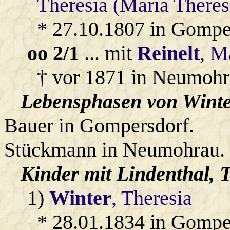
Theresia (Maria Theres
* 27.10.1807 in Gompe
oo 2/1
... mit
Reinelt
, M
† vor 1871 in Neumohr
Lebensphasen von Winter
Bauer in Gompersdorf.
Stückmann in Neumohrau.
Kinder mit
Lindenthal
, 
1)
Winter
, Theresia
* 28.01.1834 in Gompe