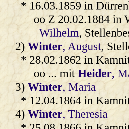
* 16.03.1859 in Dürren
oo Z 20.02.1884 in 
Wilhelm
, Stellenbe
2)
Winter
, August
, Stel
* 28.02.1862 in Kamnit
oo ... mit
Heider
, M
3)
Winter
, Maria
* 12.04.1864 in Kamni
4)
Winter
, Theresia
* 25.08.1866 in Kamni