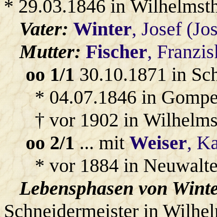
* 29.03.1846 in Wilhelmst
Vater:
Winter
, Josef (Jo
Mutter:
Fischer
, Franzis
oo 1/1
30.10.1871 in Sc
* 04.07.1846 in Gompe
† vor 1902 in Wilhelms
oo 2/1
... mit
Weiser
, K
* vor 1884 in Neuwalte
Lebensphasen von Winter
Schneidermeister in Wilhel