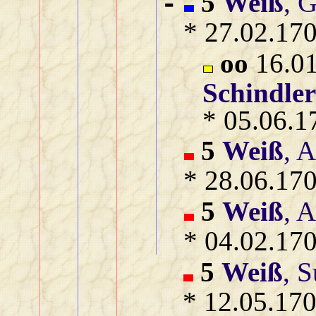
5
Weiß
, 
-
* 27.02.170
oo
16.01
Schindle
* 05.06.1
5
Weiß
, 
* 28.06.170
5
Weiß
, 
* 04.02.170
5
Weiß
, 
* 12.05.170