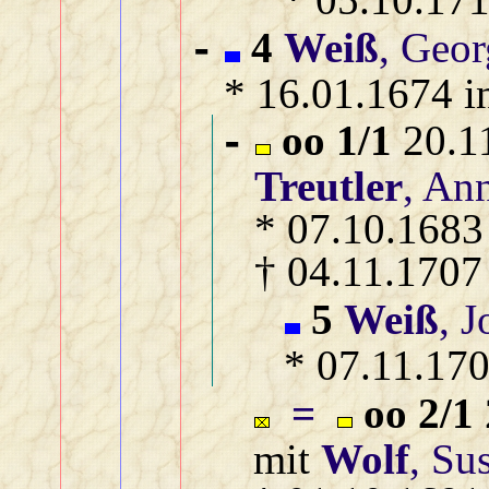
4
Weiß
, Geor
-
* 16.01.1674 i
oo 1/1
20.11
-
Treutler
, An
* 07.10.1683 
† 04.11.1707
5
Weiß
, 
* 07.11.170
=
oo 2/1
mit
Wolf
, Su