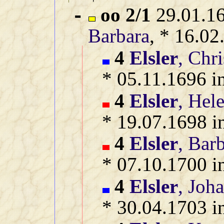
oo 2/1
29.01.16
-
Barbara
, * 16.02
4
Elsler
, Chr
* 05.11.1696 i
4
Elsler
, Hel
* 19.07.1698 i
4
Elsler
, Bar
* 07.10.1700 i
4
Elsler
, Joh
* 30.04.1703 i