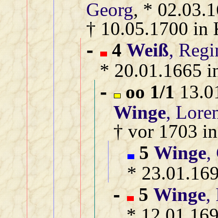
Georg
, * 02.03.
† 10.05.1700 in 
4
Weiß
, Regi
-
* 20.01.1665 i
oo 1/1
13.01
-
Winge
, Lore
† vor 1703 in
5
Winge
,
* 23.01.169
5
Winge
,
-
* 12.01.169