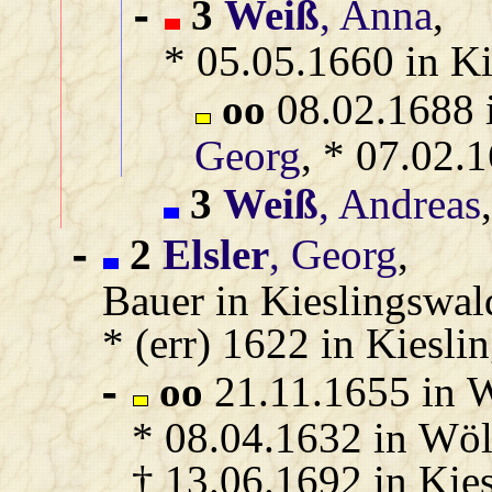
3
Weiß
, Anna
,
-
* 05.05.1660 in Ki
oo
08.02.1688 
Georg
, * 07.02.
3
Weiß
, Andreas
2
Elsler
, Georg
,
-
Bauer in Kieslingswal
* (err) 1622 in Kiesl
oo
21.11.1655 in W
-
* 08.04.1632 in Wöl
† 13.06.1692 in Kie