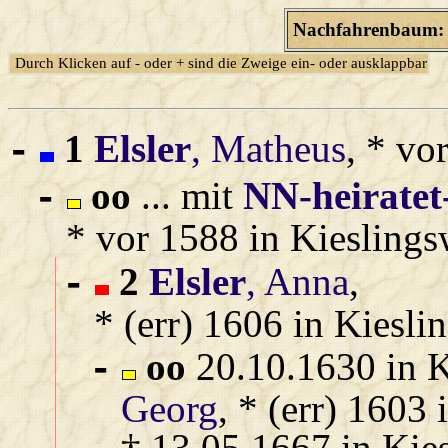
Nachfahrenbaum: 
Durch Klicken auf - oder + sind die Zweige ein- oder ausklappbar
1
Elsler
, Matheus
, * vo
-
oo
... mit
NN‑heiratet
-
* vor 1588 in Kieslings
2
Elsler
, Anna
,
-
* (err) 1606 in Kiesl
oo
20.10.1630 in K
-
Georg
, * (err) 1603
† 13.05.1667 in Kie