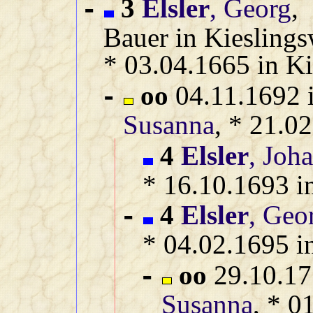
3
Elsler
, Georg
,
-
Bauer in Kieslings
* 03.04.1665 in Ki
oo
04.11.1692 i
-
Susanna
, * 21.0
4
Elsler
, Joh
* 16.10.1693 i
4
Elsler
, Geo
-
* 04.02.1695 i
oo
29.10.17
-
Susanna
, * 0