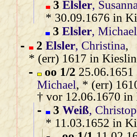
3
Elsler
, Susann
* 30.09.1676 in K
3
Elsler
, Michae
2
Elsler
, Christina
,
-
* (err) 1617 in Kiesl
oo 1/2
25.06.1651 
-
Michael
, * (err) 16
† vor 12.06.1670 in
3
Weiß
, Christo
-
* 11.03.1652 in K
oo 1/1
11.02.16
-