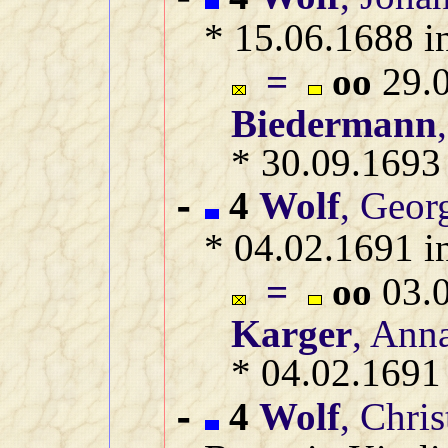
* 15.06.1688 i
=
oo
29.0
Biedermann
* 30.09.1693
4
Wolf
, Geor
-
* 04.02.1691 i
=
oo
03.0
Karger
, Ann
* 04.02.1691
4
Wolf
, Chri
-