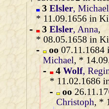
3
Elsler
, Michae
* 11.09.1656 in Ki
3
Elsler
, Anna
,
-
* 08.05.1658 in Ki
oo
07.11.1684 i
-
Michael
, * 14.0
4
Wolf
, Regi
-
* 11.02.1686 i
oo
26.11.17
-
Christoph
, *