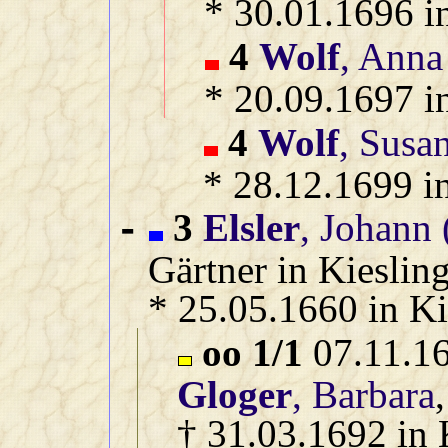
* 30.01.1696 i
4
Wolf
, Anna
* 20.09.1697 i
4
Wolf
, Susa
* 28.12.1699 i
3
Elsler
, Johann
-
Gärtner in Kieslin
* 25.05.1660 in Ki
oo 1/1
07.11.16
Gloger
, Barbara
† 31.03.1692 in 