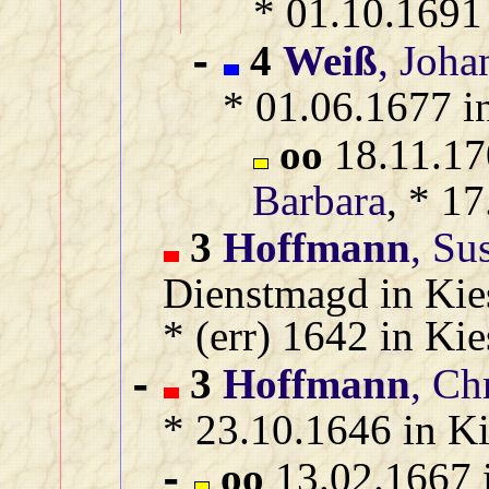
* 01.10.1691
4
Weiß
, Joha
-
* 01.06.1677 i
oo
18.11.17
Barbara
, * 1
3
Hoffmann
, Su
Dienstmagd in Kie
* (err) 1642 in Ki
3
Hoffmann
, Ch
-
* 23.10.1646 in K
oo
13.02.1667 
-