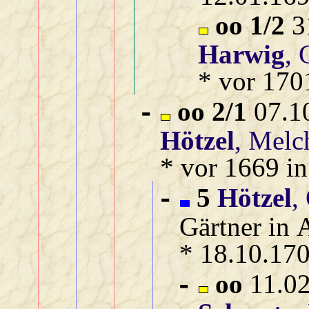
oo 1/2
31
Harwig
, 
* vor 170
oo 2/1
07.10
-
Hötzel
, Melc
* vor 1669 in
5
Hötzel
,
-
Gärtner in 
* 18.10.170
oo
11.02
-