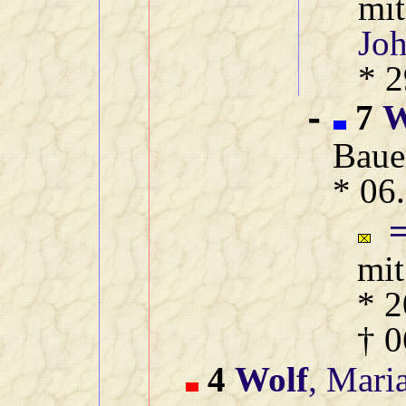
mi
Jo
* 2
7
W
-
Baue
* 06
mi
* 2
† 0
4
Wolf
, Mari