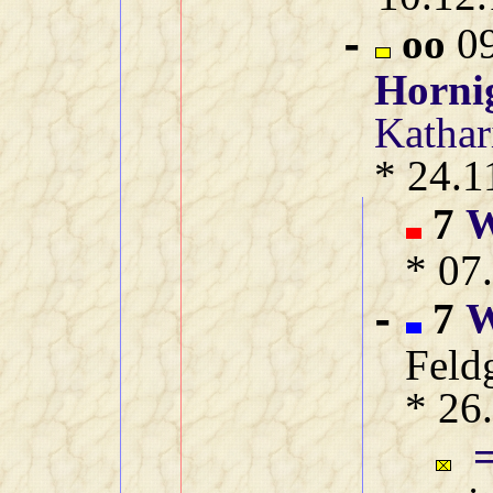
oo
09
-
Horni
Kathar
* 24.1
7
W
* 07
7
W
-
Feldg
* 26