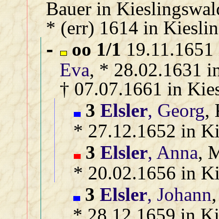
Bauer in Kieslingswal
* (err) 1614 in Kiesl
oo 1/1
19.11.1651 
-
Eva
, * 28.02.1631 i
† 07.07.1661 in Kie
3
Elsler
, Georg
,
* 27.12.1652 in Ki
3
Elsler
, Anna
, 
* 20.02.1656 in Ki
3
Elsler
, Johann
,
* 28.12.1659 in Ki