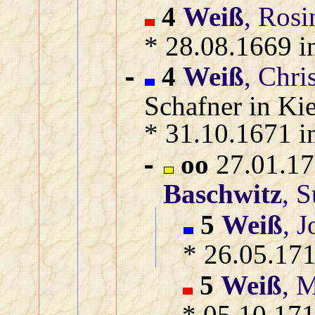
4
Weiß
, Rosi
* 28.08.1669 i
4
Weiß
, Chri
-
Schafner in Ki
* 31.10.1671 i
oo
27.01.17
-
Baschwitz
, 
5
Weiß
, 
* 26.05.171
5
Weiß
, 
* 05.10.171