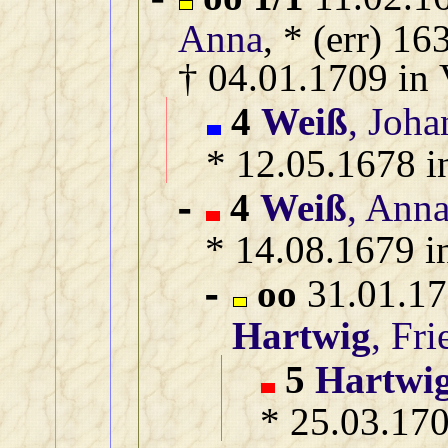
Anna
, * (err) 1
† 04.01.1709 in 
4
Weiß
, Joha
* 12.05.1678 i
4
Weiß
, Ann
-
* 14.08.1679 i
oo
31.01.17
-
Hartwig
, Fri
5
Hartwi
* 25.03.170