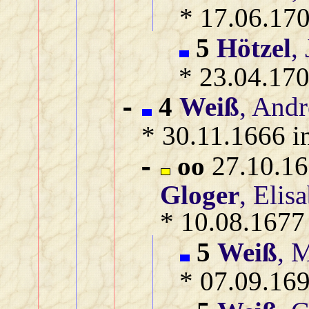
* 17.06.170
5
Hötzel
,
* 23.04.170
4
Weiß
, Andr
-
* 30.11.1666 i
oo
27.10.16
-
Gloger
, Elis
* 10.08.1677
5
Weiß
, 
* 07.09.169