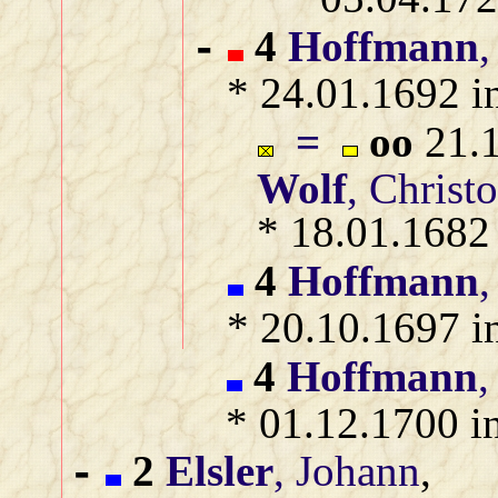
4
Hoffmann
,
-
* 24.01.1692 i
=
oo
21.1
Wolf
, Christ
* 18.01.1682
4
Hoffmann
,
* 20.10.1697 i
4
Hoffmann
,
* 01.12.1700 i
2
Elsler
, Johann
,
-