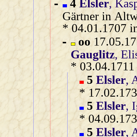
4
Elsler
, Kas
-
Gärtner in Altw
* 04.01.1707 i
oo
17.05.173
-
Gauglitz
, El
* 03.04.1711 
5
Elsler
, 
* 17.02.173
5
Elsler
, 
* 04.09.173
5
Elsler
, 