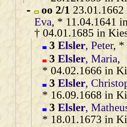
oo 2/1
23.01.1662 
-
Eva
, * 11.04.1641 i
† 04.01.1685 in Kie
3
Elsler
, Peter
, 
3
Elsler
, Maria
,
* 04.02.1666 in Ki
3
Elsler
, Christo
* 16.09.1668 in K
3
Elsler
, Matheu
* 18.01.1673 in Ki