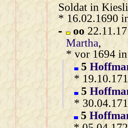
Soldat in Kiesl
* 16.02.1690 i
oo
22.11.17
-
Martha
,
* vor 1694 in
5
Hoffma
* 19.10.171
5
Hoffma
* 30.04.171
5
Hoffma
* 05.04.172