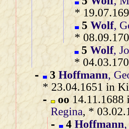
5
Wolf
, M
* 19.07.169
5
Wolf
, 
* 08.09.170
5
Wolf
, J
* 04.03.170
3
Hoffmann
, Ge
-
* 23.04.1651 in Ki
oo
14.11.1688 i
-
Regina
, * 03.02
4
Hoffmann
,
-