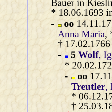
Bauer in Kiesl
* 18.06.1693 i
oo
14.11.17
-
Anna Maria
,
† 17.02.1766
5
Wolf
, I
-
* 20.02.172
oo
17.11
-
Treutler
,
* 06.12.1
† 25.03.1