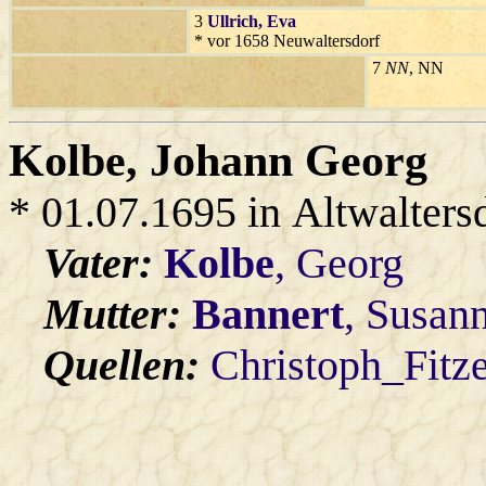
3
Ullrich
, Eva
* vor 1658 Neuwaltersdorf
7
NN
, NN
Kolbe
, Johann Georg
* 01.07.1695 in Altwalters
Vater:
Kolbe
, Georg
Mutter:
Bannert
, Susan
Quellen:
Christoph_Fitz