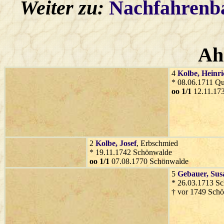
Weiter zu:
Nachfahren
Ah
4
Kolbe
, Heinr
* 08.06.1711 Qu
oo 1/1
12.11.17
2
Kolbe
, Josef
, Erbschmied
* 19.11.1742 Schönwalde
oo 1/1
07.08.1770 Schönwalde
5
Gebauer
, Su
* 26.03.1713 S
† vor 1749 Sch