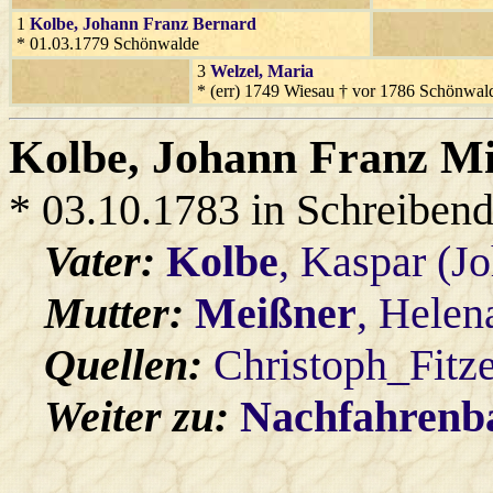
1
Kolbe
, Johann Franz Bernard
* 01.03.1779 Schönwalde
3
Welzel
, Maria
* (err) 1749 Wiesau † vor 1786 Schönwal
Kolbe
, Johann Franz M
* 03.10.1783 in Schreibend
Vater:
Kolbe
, Kaspar (J
Mutter:
Meißner
, Helen
Quellen:
Christoph_Fitz
Weiter zu:
Nachfahren