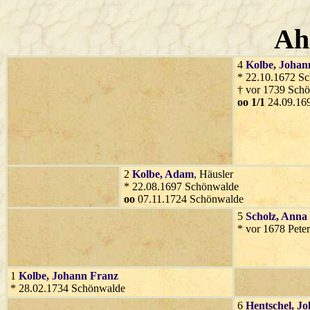
Ah
4
Kolbe
, Johan
* 22.10.1672 S
† vor 1739 Sch
oo 1/1
24.09.169
2
Kolbe
, Adam
, Häusler
* 22.08.1697 Schönwalde
oo
07.11.1724 Schönwalde
5
Scholz
, Anna
* vor 1678 Pete
1
Kolbe
, Johann Franz
* 28.02.1734 Schönwalde
6
Hentschel
, J