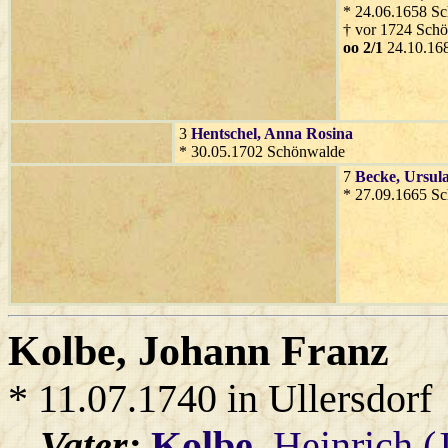
* 24.06.1658 S
† vor 1724 Sch
oo 2/1
24.10.16
3
Hentschel
, Anna Rosina
* 30.05.1702 Schönwalde
7
Becke
, Ursul
* 27.09.1665 S
Kolbe
, Johann Franz
* 11.07.1740 in Ullersdorf
Vater:
Kolbe
, Heinrich 