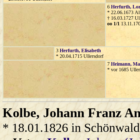
6
Herfurth
, Lo
* 22.06.1673 Al
† 16.03.1727 Ul
oo 1/1
13.11.170
3
Herfurth
, Elisabeth
* 20.04.1715 Ullersdorf
7
Heimann
, Ma
* vor 1685 Uller
Kolbe
, Johann Franz A
* 18.01.1826 in Schönwald