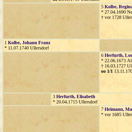
5
Kolbe
, Regin
* 27.04.1690 Ne
† vor 1728 Uller
1
Kolbe
, Johann Franz
* 11.07.1740 Ullersdorf
6
Herfurth
, Lo
* 22.06.1673 Al
† 16.03.1727 Ul
oo 1/1
13.11.170
3
Herfurth
, Elisabeth
* 20.04.1715 Ullersdorf
7
Heimann
, Ma
* vor 1685 Uller