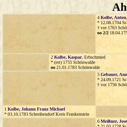
Ah
4
Kolbe
, Anton
* 12.08.1704 S
† vor 1763 Sch
oo 2/2
18.04.17
2
Kolbe
, Kaspar
, Erbschmied
* (err) 1755 Schönwalde
oo
21.01.1783 Schönwalde
5
Gebauer
, An
* 24.09.1721 S
† vor 1756 Sch
1
Kolbe
, Johann Franz Michael
* 03.10.1783 Schreibendorf Kreis Frankenstein
6
Meißner
, Jose
* 21.03.1728 S