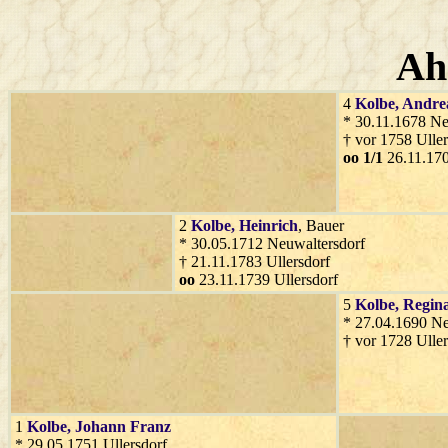
Ah
4
Kolbe
, Andre
* 30.11.1678 Ne
† vor 1758 Uller
oo 1/1
26.11.170
2
Kolbe
, Heinrich
, Bauer
* 30.05.1712 Neuwaltersdorf
† 21.11.1783 Ullersdorf
oo
23.11.1739 Ullersdorf
5
Kolbe
, Regin
* 27.04.1690 Ne
† vor 1728 Uller
1
Kolbe
, Johann Franz
* 29.05.1751 Ullersdorf