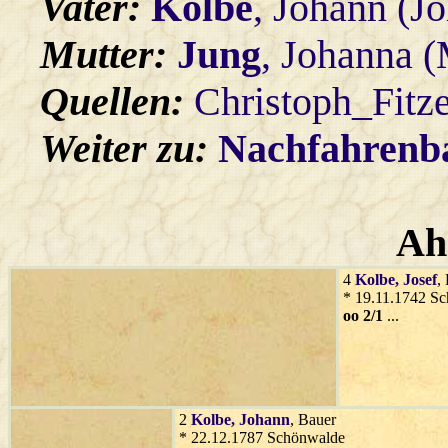
Vater:
Kolbe
, Johann (J
Mutter:
Jung
, Johanna (
Quellen:
Christoph_Fitz
Weiter zu:
Nachfahren
Ah
4
Kolbe
, Josef
,
* 19.11.1742 S
oo 2/1
...
2
Kolbe
, Johann
, Bauer
* 22.12.1787 Schönwalde