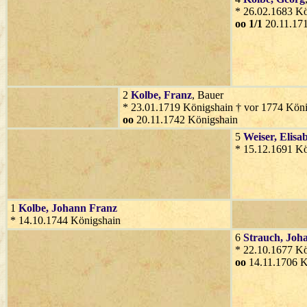
* 26.02.1683 Kö
oo 1/1
20.11.17
2
Kolbe
, Franz
, Bauer
* 23.01.1719 Königshain † vor 1774 Kön
oo
20.11.1742 Königshain
5
Weiser
, Elisa
* 15.12.1691 Kö
1
Kolbe
, Johann Franz
* 14.10.1744 Königshain
6
Strauch
, Joh
* 22.10.1677 Kö
oo
14.11.1706 K