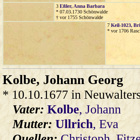
3
Eßler
, Anna Barbara
* 07.03.1730 Schönwalde
† vor 1755 Schönwalde
7
Keil-1023
, Br
* vor 1706 Ras
Kolbe
, Johann Georg
* 10.10.1677 in Neuwalter
Vater:
Kolbe
, Johann
Mutter:
Ullrich
, Eva
Quellen:
Christoph_Fitz