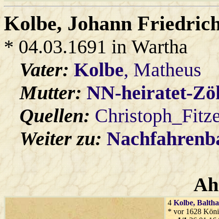
Kolbe
, Johann Friedric
* 04.03.1691 in Wartha
Vater:
Kolbe
, Matheus
Mutter:
NN-heiratet-Zö
Quellen:
Christoph_Fitz
Weiter zu:
Nachfahren
Ah
4
Kolbe
, Balth
* vor 1628 Köni