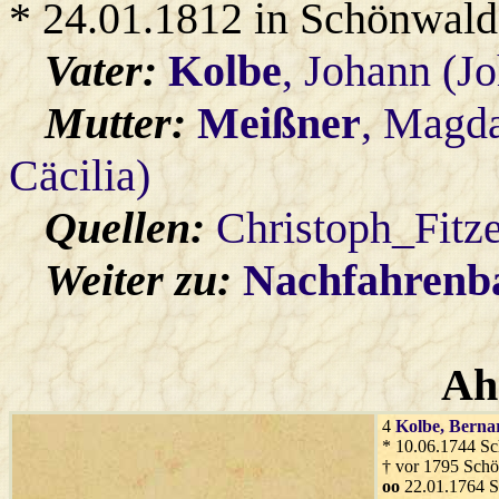
* 24.01.1812 in Schönwald
Vater:
Kolbe
, Johann (J
Mutter:
Meißner
, Magd
Cäcilia)
Quellen:
Christoph_Fitz
Weiter zu:
Nachfahren
Ah
4
Kolbe
, Berna
* 10.06.1744 S
† vor 1795 Sch
oo
22.01.1764 