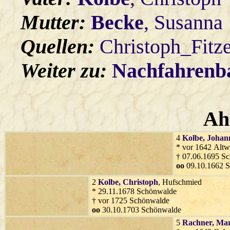
Mutter:
Becke
, Susanna
Quellen:
Christoph_Fitz
Weiter zu:
Nachfahren
Ah
4
Kolbe
, Johan
* vor 1642 Altwa
† 07.06.1695 S
oo
09.10.1662 
2
Kolbe
, Christoph
, Hufschmied
* 29.11.1678 Schönwalde
† vor 1725 Schönwalde
oo
30.10.1703 Schönwalde
5
Rachner
, Ma