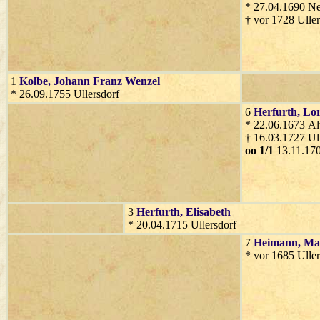
* 27.04.1690 Ne
† vor 1728 Uller
1
Kolbe
, Johann Franz Wenzel
* 26.09.1755 Ullersdorf
6
Herfurth
, Lo
* 22.06.1673 Al
† 16.03.1727 Ul
oo 1/1
13.11.170
3
Herfurth
, Elisabeth
* 20.04.1715 Ullersdorf
7
Heimann
, Ma
* vor 1685 Uller