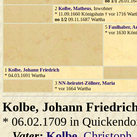
oo 1/1
26.01.16
2
Kolbe
, Matheus
, Inwohner
* 11.09.1660 Königshain † vor 1716 Wart
oo 1/2
09.11.1687 Wartha
5
Faulhaber
, A
* vor 1630 Köni
1
Kolbe
, Johann Friedrich
* 04.03.1691 Wartha
3
NN-heiratet-Zöllner
, Maria
* vor 1664 Wartha
Kolbe
, Johann Friedric
* 06.02.1709 in Quickendo
Vater:
Kolbe
, Christoph