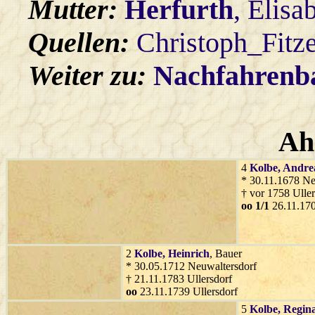
Mutter:
Herfurth
, Elisa
Quellen:
Christoph_Fitz
Weiter zu:
Nachfahren
Ah
4
Kolbe
, Andre
* 30.11.1678 Ne
† vor 1758 Uller
oo 1/1
26.11.170
2
Kolbe
, Heinrich
, Bauer
* 30.05.1712 Neuwaltersdorf
† 21.11.1783 Ullersdorf
oo
23.11.1739 Ullersdorf
5
Kolbe
, Regin