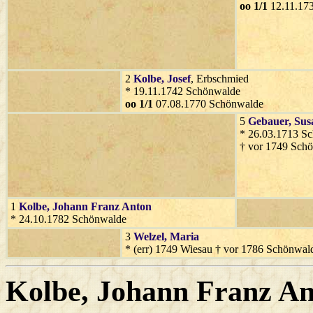
oo 1/1
12.11.17
2
Kolbe
, Josef
, Erbschmied
* 19.11.1742 Schönwalde
oo 1/1
07.08.1770 Schönwalde
5
Gebauer
, Su
* 26.03.1713 S
† vor 1749 Sch
1
Kolbe
, Johann Franz Anton
* 24.10.1782 Schönwalde
3
Welzel
, Maria
* (err) 1749 Wiesau † vor 1786 Schönwal
Kolbe
, Johann Franz A