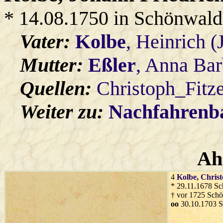
* 14.08.1750 in Schönwald
Vater:
Kolbe
, Heinrich 
Mutter:
Eßler
, Anna Bar
Quellen:
Christoph_Fitz
Weiter zu:
Nachfahren
Ah
4
Kolbe
, Chris
* 29.11.1678 S
† vor 1725 Sch
oo
30.10.1703 