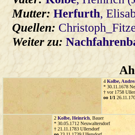
Mutter:
Herfurth
, Elisa
Quellen:
Christoph_Fitz
Weiter zu:
Nachfahren
Ah
4
Kolbe
, Andre
* 30.11.1678 Ne
† vor 1758 Uller
oo 1/1
26.11.170
2
Kolbe
, Heinrich
, Bauer
* 30.05.1712 Neuwaltersdorf
† 21.11.1783 Ullersdorf
oo
23.11.1739 Ullersdorf