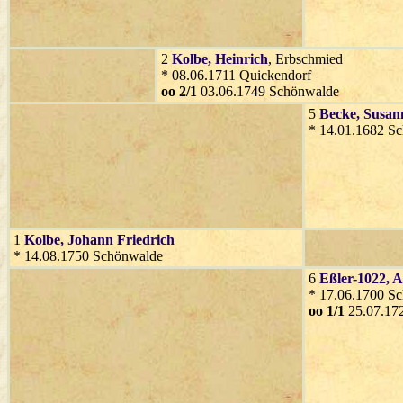
2
Kolbe
, Heinrich
, Erbschmied
* 08.06.1711 Quickendorf
oo 2/1
03.06.1749 Schönwalde
5
Becke
, Susan
* 14.01.1682 S
1
Kolbe
, Johann Friedrich
* 14.08.1750 Schönwalde
6
Eßler-1022
, 
* 17.06.1700 S
oo 1/1
25.07.17