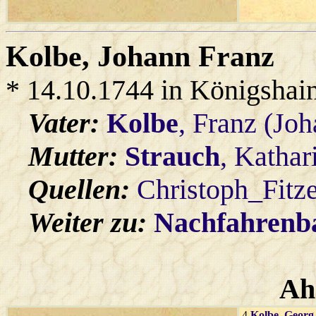
Kolbe
, Johann Franz
* 14.10.1744 in Königshai
Vater:
Kolbe
, Franz (Jo
Mutter:
Strauch
, Kathar
Quellen:
Christoph_Fitz
Weiter zu:
Nachfahren
Ah
4
Kolbe
, Georg