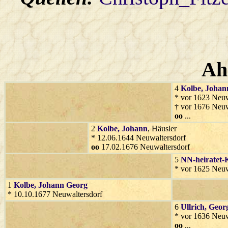
Ah
4
Kolbe
, Johan
* vor 1623 Neuw
† vor 1676 Neuw
oo
...
2
Kolbe
, Johann
, Häusler
* 12.06.1644 Neuwaltersdorf
oo
17.02.1676 Neuwaltersdorf
5
NN-heiratet-
* vor 1625 Neuw
1
Kolbe
, Johann Georg
* 10.10.1677 Neuwaltersdorf
6
Ullrich
, Geor
* vor 1636 Neuw
oo
...