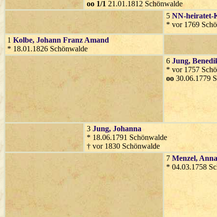
oo 1/1
21.01.1812 Schönwalde
5
NN-heiratet-
* vor 1769 Schö
1
Kolbe
, Johann Franz Amand
* 18.01.1826 Schönwalde
6
Jung
, Benedi
* vor 1757 Sch
oo
30.06.1779 
3
Jung
, Johanna
* 18.06.1791 Schönwalde
† vor 1830 Schönwalde
7
Menzel
, Ann
* 04.03.1758 S