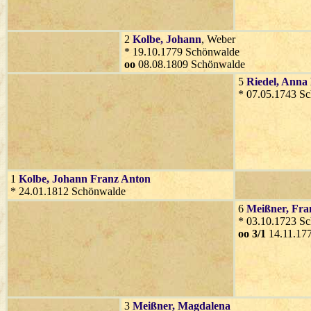
2
Kolbe
, Johann
, Weber
* 19.10.1779 Schönwalde
oo
08.08.1809 Schönwalde
5
Riedel
, Anna
* 07.05.1743 S
1
Kolbe
, Johann Franz Anton
* 24.01.1812 Schönwalde
6
Meißner
, Fra
* 03.10.1723 S
oo 3/1
14.11.17
3
Meißner
, Magdalena