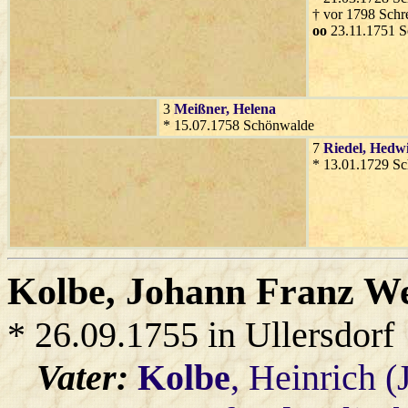
† vor 1798 Schr
oo
23.11.1751 
3
Meißner
, Helena
* 15.07.1758 Schönwalde
7
Riedel
, Hedw
* 13.01.1729 S
Kolbe
, Johann Franz W
* 26.09.1755 in Ullersdorf
Vater:
Kolbe
, Heinrich 