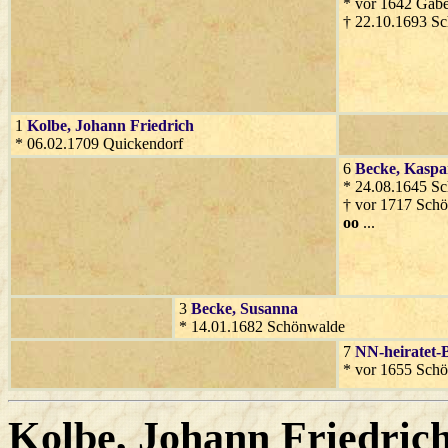
* vor 1642 Gabe
† 22.10.1693 S
1
Kolbe
, Johann Friedrich
* 06.02.1709 Quickendorf
6
Becke
, Kaspa
* 24.08.1645 S
† vor 1717 Sch
oo
...
3
Becke
, Susanna
* 14.01.1682 Schönwalde
7
NN-heiratet-
* vor 1655 Sch
Kolbe
, Johann Friedric