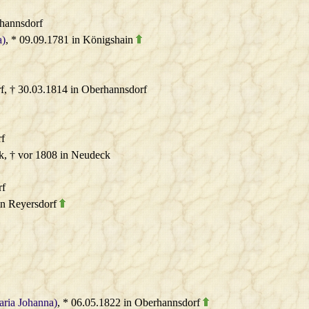
rhannsdorf
a)
, * 09.09.1781 in Königshain
f, † 30.03.1814 in Oberhannsdorf
rf
ck, † vor 1808 in Neudeck
rf
 in Reyersdorf
aria Johanna)
, * 06.05.1822 in Oberhannsdorf