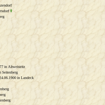
nzendorf
ersdorf
erg
77 in Altweistritz
n Seitenberg
 24.06.1900 in Landeck
tenberg
berg
itenberg