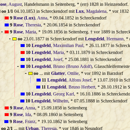
ose
, August
, Handelsmann in Seitenberg, * (err) 1828 in Heinzendorf.
oo 1/1
04.10.1853 in Schreckendorf mit
Lux
, Magdalena
, * vor 1832
9
Rose (Lux)
, Anna
, * 09.04.1852 in Schreckendorf
9
Rose
, Theresia
, * 20.06.1854 in Schreckendorf
9
Rose
, Maria
, * 19.09.1856 in Seitenberg. † vor 1889 in Schrec
-
oo
23.01.1877 in Schreckendorf mit
Lengsfeld
, Hermann
, *
-
10
Lengsfeld
, Maximilian Paul
, * 26.11.1877 in Schrec
10
Lengsfeld
, Maria
, * 03.11.1879 in Schreckendorf
10
Lengsfeld
, Josef
, * 25.08.1881 in Schreckendorf
10
Lengsfeld
, Bruno (Bruno Adolf)
, Glasschleifermeist
-
oo
... mit
Glatter
, Ottilie
, * vor 1892 in Barzdorf
-
11
Lengsfeld
, Alfons Josef
, * 13.07.1910 in Sc
11
Lengsfeld
, Bruno Herbert
, * 28.10.1912 in 
10
Lengsfeld
, Georg Karl
, * 16.10.1886 in Schreckendo
10
Lengsfeld
, Wilhelm
, * 07.05.1888 in Schreckendorf
9
Rose
, Anna
, * 15.09.1858 in Seitenberg
9
Rose
, Ida
, * 08.09.1860 in Seitenberg
9
Rose
, Franz
, * 19.10.1862 in Seitenberg
oo 2/1
... mit
Urban
, Theresia
, * vor 1846 in Neundorf