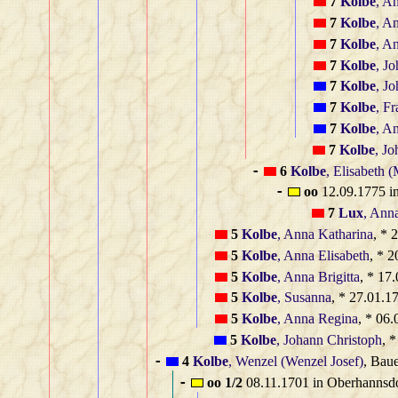
7
Kolbe
, A
7
Kolbe
, A
7
Kolbe
, A
7
Kolbe
, J
7
Kolbe
, J
7
Kolbe
, F
7
Kolbe
, A
7
Kolbe
, J
6
Kolbe
, Elisabeth (
-
oo
12.09.1775 i
-
7
Lux
, Ann
5
Kolbe
, Anna Katharina
, * 
5
Kolbe
, Anna Elisabeth
, * 
5
Kolbe
, Anna Brigitta
, * 17
5
Kolbe
, Susanna
, * 27.01.1
5
Kolbe
, Anna Regina
, * 06
5
Kolbe
, Johann Christoph
, 
4
Kolbe
, Wenzel (Wenzel Josef)
, Bau
-
oo 1/2
08.11.1701 in Oberhannsd
-