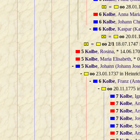
=
oo
28.01.1
6
Kolbe
, Anna Mari
6
Kolbe
, Johann Chr
6
Kolbe
, Kaspar (Ka
-
=
oo
20.01.1
=
oo 2/1
18.07.1747 
5
Kolbe
, Rosina
, * 14.06.17
5
Kolbe
, Maria Elisabeth
, * 
5
Kolbe
, Johann (Johann Jose
-
oo
23.01.1737 in Heinri
-
6
Kolbe
, Franz (An
-
oo
20.11.1775 i
-
7
Kolbe
, Ig
7
Kolbe
, A
7
Kolbe
, A
7
Kolbe
, Jo
7
Kolbe
, S
7
Kolbe
, A