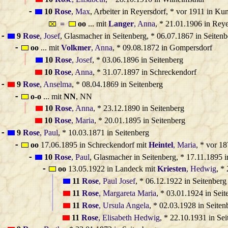
10
Rose
, Max
, Arbeiter in Reyersdorf, * vor 1911 in Ku
-
=
oo
... mit
Langer
, Anna
, * 21.01.1906 in Rey
9
Rose
, Josef
, Glasmacher in Seitenberg, * 06.07.1867 in Seitenb
-
oo
... mit
Volkmer
, Anna
, * 09.08.1872 in Gompersdorf
-
10
Rose
, Josef
, * 03.06.1896 in Seitenberg
10
Rose
, Anna
, * 31.07.1897 in Schreckendorf
9
Rose
, Anselma
, * 08.04.1869 in Seitenberg
-
o‑o
... mit
NN
, NN
-
10
Rose
, Anna
, * 23.12.1890 in Seitenberg
10
Rose
, Maria
, * 20.01.1895 in Seitenberg
9
Rose
, Paul
, * 10.03.1871 in Seitenberg
-
oo
17.06.1895 in Schreckendorf mit
Heintel
, Maria
, * vor 18
-
10
Rose
, Paul
, Glasmacher in Seitenberg, * 17.11.1895 i
-
oo
13.05.1922 in Landeck mit
Kriesten
, Hedwig
, *
-
11
Rose
, Paul Josef
, * 06.12.1922 in Seitenberg
11
Rose
, Margareta Maria
, * 03.01.1924 in Sei
11
Rose
, Ursula Angela
, * 02.03.1928 in Seiten
11
Rose
, Elisabeth Hedwig
, * 22.10.1931 in Se