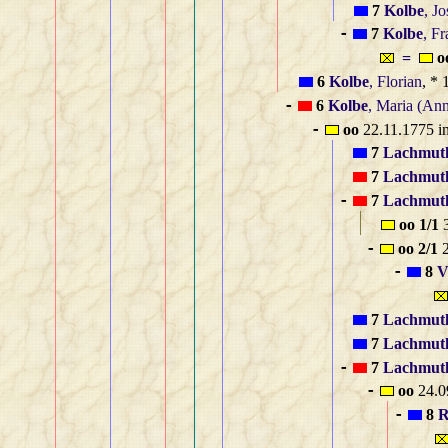
7
Kolbe
, J
7
Kolbe
, Fr
-
=
o
6
Kolbe
, Florian
, *
6
Kolbe
, Maria (An
-
oo
22.11.1775 i
-
7
Lachmut
7
Lachmut
7
Lachmut
-
oo 1/1
3
oo 2/1
2
-
8
V
-
7
Lachmut
7
Lachmut
7
Lachmut
-
oo
24.0
-
8
R
-