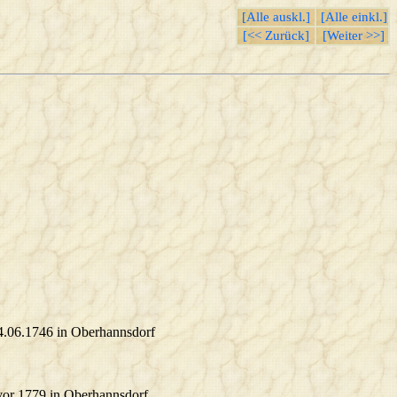
[Alle auskl.]
[Alle einkl.]
[<< Zurück]
[Weiter >>]
04.06.1746 in Oberhannsdorf
 vor 1779 in Oberhannsdorf