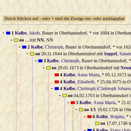
Durch Klicken auf - oder + sind die Zweige ein- oder ausklappbar
1
Kolbe
, Jakob
, Bauer in Oberhannsdorf, * vor 1604 in Oberha
-
oo
... mit
NN
, NN
-
2
Kolbe
, Christoph
, Bauer in Oberhannsdorf, * vor 16
-
oo
20.11.1644 in Oberhannsdorf mit
Seppel
, Salo
-
3
Kolbe
, Christoph
, Bauer in Oberhannsdorf, 
-
oo
29.01.1673 in Oberhannsdorf mit
Neu
-
4
Kolbe
, Anna Maria
, * 05.12.1673 i
4
Kolbe
, Elisabeth
, * 25.04.1675 in 
4
Kolbe
, Christoph (Christoph Johann
-
oo
04.02.1703 in Oberhannsdorf 
-
5
Kolbe
, Anna Maria
, * 21.
-
oo 1/1
19.02.1726 in Ob
-
6
Kolbe
, Brigitta
, *
-
oo
17.07.1746 i
6
Kolbe
, Franz (Joh
-