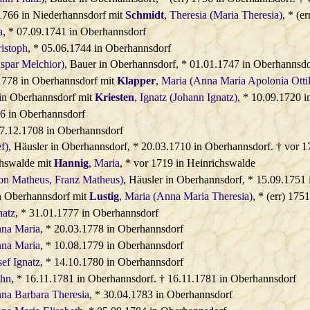
766 in Niederhannsdorf mit
Schmidt
, Theresia (Maria Theresia)
, * (e
a
, * 07.09.1741 in Oberhannsdorf
istoph
, * 05.06.1744 in Oberhannsdorf
spar Melchior)
, Bauer in Oberhannsdorf, * 01.01.1747 in Oberhannsdo
778 in Oberhannsdorf mit
Klapper
, Maria (Anna Maria Apolonia Ottil
in Oberhannsdorf mit
Kriesten
, Ignatz (Johann Ignatz)
, * 10.09.1720 
06 in Oberhannsdorf
07.12.1708 in Oberhannsdorf
f)
, Häusler in Oberhannsdorf, * 20.03.1710 in Oberhannsdorf. † vor 
chswalde mit
Hannig
, Maria
, * vor 1719 in Heinrichswalde
ton Matheus, Franz Matheus)
, Häusler in Oberhannsdorf, * 15.09.1751
n Oberhannsdorf mit
Lustig
, Maria (Anna Maria Theresia)
, * (err) 175
natz
, * 31.01.1777 in Oberhannsdorf
nna Maria
, * 20.03.1778 in Oberhannsdorf
nna Maria
, * 10.08.1779 in Oberhannsdorf
sef Ignatz
, * 14.10.1780 in Oberhannsdorf
ohn
, * 16.11.1781 in Oberhannsdorf. † 16.11.1781 in Oberhannsdorf
nna Barbara Theresia
, * 30.04.1783 in Oberhannsdorf