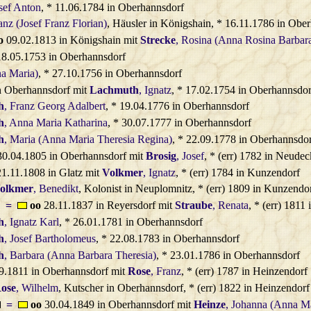
osef Anton
, * 11.06.1784 in Oberhannsdorf
anz (Josef Franz Florian)
, Häusler in Königshain, * 16.11.1786 in Obe
o
09.02.1813 in Königshain mit
Strecke
, Rosina (Anna Rosina Barbar
 18.05.1753 in Oberhannsdorf
na Maria)
, * 27.10.1756 in Oberhannsdorf
n Oberhannsdorf mit
Lachmuth
, Ignatz
, * 17.02.1754 in Oberhannsdor
h
, Franz Georg Adalbert
, * 19.04.1776 in Oberhannsdorf
h
, Anna Maria Katharina
, * 30.07.1777 in Oberhannsdorf
h
, Maria (Anna Maria Theresia Regina)
, * 22.09.1778 in Oberhannsdo
0.04.1805 in Oberhannsdorf mit
Brosig
, Josef
, * (err) 1782 in Neude
1.11.1808 in Glatz mit
Volkmer
, Ignatz
, * (err) 1784 in Kunzendorf
olkmer
, Benedikt
, Kolonist in Neuplomnitz, * (err) 1809 in Kunzendo
=
oo
28.11.1837 in Reyersdorf mit
Straube
, Renata
, * (err) 1811
h
, Ignatz Karl
, * 26.01.1781 in Oberhannsdorf
h
, Josef Bartholomeus
, * 22.08.1783 in Oberhannsdorf
h
, Barbara (Anna Barbara Theresia)
, * 23.01.1786 in Oberhannsdorf
9.1811 in Oberhannsdorf mit
Rose
, Franz
, * (err) 1787 in Heinzendorf
ose
, Wilhelm
, Kutscher in Oberhannsdorf, * (err) 1822 in Heinzendorf
=
oo
30.04.1849 in Oberhannsdorf mit
Heinze
, Johanna (Anna M