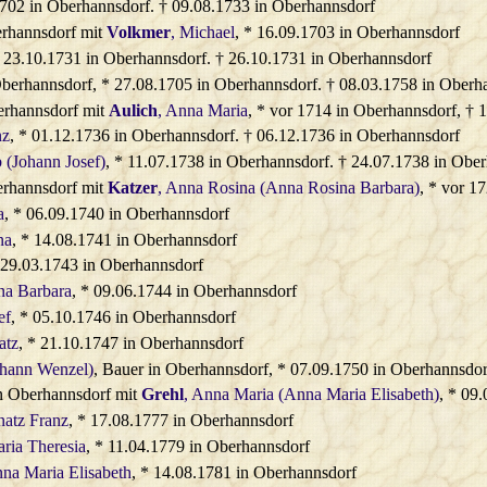
1702 in Oberhannsdorf. † 09.08.1733 in Oberhannsdorf
rhannsdorf mit
Volkmer
, Michael
, * 16.09.1703 in Oberhannsdorf
* 23.10.1731 in Oberhannsdorf. † 26.10.1731 in Oberhannsdorf
Oberhannsdorf, * 27.08.1705 in Oberhannsdorf. † 08.03.1758 in Oberh
erhannsdorf mit
Aulich
, Anna Maria
, * vor 1714 in Oberhannsdorf, † 
nz
, * 01.12.1736 in Oberhannsdorf. † 06.12.1736 in Oberhannsdorf
b (Johann Josef)
, * 11.07.1738 in Oberhannsdorf. † 24.07.1738 in Obe
erhannsdorf mit
Katzer
, Anna Rosina (Anna Rosina Barbara)
, * vor 1
a
, * 06.09.1740 in Oberhannsdorf
na
, * 14.08.1741 in Oberhannsdorf
 29.03.1743 in Oberhannsdorf
na Barbara
, * 09.06.1744 in Oberhannsdorf
ef
, * 05.10.1746 in Oberhannsdorf
atz
, * 21.10.1747 in Oberhannsdorf
ohann Wenzel)
, Bauer in Oberhannsdorf, * 07.09.1750 in Oberhannsdor
n Oberhannsdorf mit
Grehl
, Anna Maria (Anna Maria Elisabeth)
, * 09
gnatz Franz
, * 17.08.1777 in Oberhannsdorf
aria Theresia
, * 11.04.1779 in Oberhannsdorf
nna Maria Elisabeth
, * 14.08.1781 in Oberhannsdorf