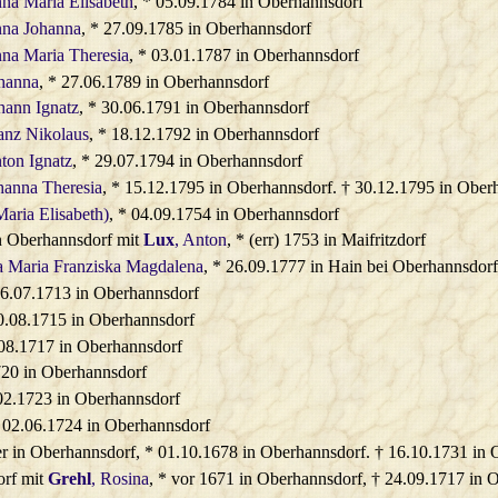
nna Maria Elisabeth
, * 05.09.1784 in Oberhannsdorf
nna Johanna
, * 27.09.1785 in Oberhannsdorf
nna Maria Theresia
, * 03.01.1787 in Oberhannsdorf
ohanna
, * 27.06.1789 in Oberhannsdorf
ohann Ignatz
, * 30.06.1791 in Oberhannsdorf
ranz Nikolaus
, * 18.12.1792 in Oberhannsdorf
nton Ignatz
, * 29.07.1794 in Oberhannsdorf
ohanna Theresia
, * 15.12.1795 in Oberhannsdorf. † 30.12.1795 in Ober
Maria Elisabeth)
, * 04.09.1754 in Oberhannsdorf
n Oberhannsdorf mit
Lux
, Anton
, * (err) 1753 in Maifritzdorf
a Maria Franziska Magdalena
, * 26.09.1777 in Hain bei Oberhannsdorf
26.07.1713 in Oberhannsdorf
20.08.1715 in Oberhannsdorf
.08.1717 in Oberhannsdorf
720 in Oberhannsdorf
.02.1723 in Oberhannsdorf
* 02.06.1724 in Oberhannsdorf
er in Oberhannsdorf, * 01.10.1678 in Oberhannsdorf. † 16.10.1731 in
orf mit
Grehl
, Rosina
, * vor 1671 in Oberhannsdorf, † 24.09.1717 in 