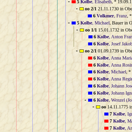
5
Kolbe
, Elisabeth
, * 19.09.
-
oo 2/1
21.11.1730 in Obe
-
6
Volkmer
, Franz
, 
5
Kolbe
, Michael
, Bauer in 
-
oo 1/1
15.01.1732 in Ob
-
6
Kolbe
, Anton Fra
6
Kolbe
, Josef Jako
oo 2/1
01.09.1739 in Ob
-
6
Kolbe
, Anna Mari
6
Kolbe
, Anna Rosi
6
Kolbe
, Michael
, *
6
Kolbe
, Anna Regi
6
Kolbe
, Johann Jos
6
Kolbe
, Johann Ign
6
Kolbe
, Wenzel (J
-
oo
14.11.1775 i
-
7
Kolbe
, I
7
Kolbe
, M
7
Kolbe
, A