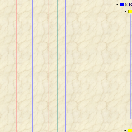
8
R
-
-
-