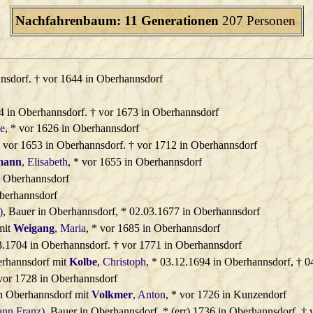
Nachfahrenbaum: 11 Generationen
207 Personen
nnsdorf. † vor 1644 in Oberhannsdorf
24 in Oberhannsdorf. † vor 1673 in Oberhannsdorf
me
, * vor 1626 in Oberhannsdorf
* vor 1653 in Oberhannsdorf. † vor 1712 in Oberhannsdorf
mann
, Elisabeth
, * vor 1655 in Oberhannsdorf
n Oberhannsdorf
Oberhannsdorf
)
, Bauer in Oberhannsdorf, * 02.03.1677 in Oberhannsdorf
mit
Weigang
, Maria
, * vor 1685 in Oberhannsdorf
03.1704 in Oberhannsdorf. † vor 1771 in Oberhannsdorf
erhannsdorf mit
Kolbe
, Christoph
, * 03.12.1694 in Oberhannsdorf, † 
 vor 1728 in Oberhannsdorf
n Oberhannsdorf mit
Volkmer
, Anton
, * vor 1726 in Kunzendorf
ann Franz)
, Bauer in Oberhannsdorf, * (err) 1736 in Oberhannsdorf. †