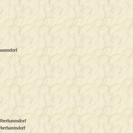
hannsdorf
 Oberhannsdorf
Oberhannsdorf