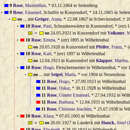
9
Rose
, Maximilian
, * 03.11.1864 in Seitenberg
9
Rose
, Emanuel
, Schaffer in Kunzendorf, * 14.11.1865 in Seit
-
oo
... mit
Gröger
, Anna
, * 22.08.1867 in Schreckendorf, † 
-
10
Rose
, Paul
, Schrankenwärter in Kunzendorf, * (err) 
-
=
oo
24.05.1921 in Kunzendorf mit
Volkmer
, 
10
Rose
, Emma
, * (err) 1895 in Wilhelmsthal
-
oo
20.05.1920 in Kunzendorf mit
Pfeifer
, Franz
, * 
10
Rose
, Karl
, * (err) 1897 in Wilhelmsthal
-
oo
12.04.1923 in Kunzendorf mit
Klapper
, Martha
,
10
Rose
, Hugo
, Fleischermeister in Wilhelmsthal, * vor
-
oo
... mit
Seipel
, Maria
, * vor 1904 in Neumohrau
-
11
Rose
, Hugo
, * 27.09.1923 in Wilhelmsthal
11
Rose
, Oskar
, * 30.11.1928 in Wilhelmsthal
11
Rose
, Günter Emanuel
, * 27.04.1932 in Wil
11
Rose
, Barbara
, * 12.04.1935 in Wilhelmsthal
11
Rose
, Christian Joachim
, * 25.07.1938 in Wi
10
Rose
, Klara
, * 07.03.1905 in Wilhelmsthal
-
=
oo
20.01.1927 in Landeck mit
Hauck
, Josef (
10
Rose
, Elisabeth
, * 28.10.1910 in Wilhelmsthal