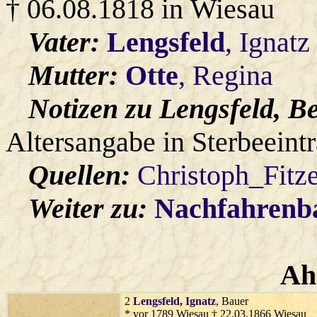
† 06.08.1818 in Wiesau
Vater:
Lengsfeld
, Ignatz
Mutter:
Otte
, Regina
Notizen zu Lengsfeld, B
Altersangabe in Sterbeeintr
Quellen:
Christoph_Fitz
Weiter zu:
Nachfahren
Ah
2
Lengsfeld
, Ignatz
, Bauer
* vor 1789 Wiesau † 22.03.1866 Wiesau