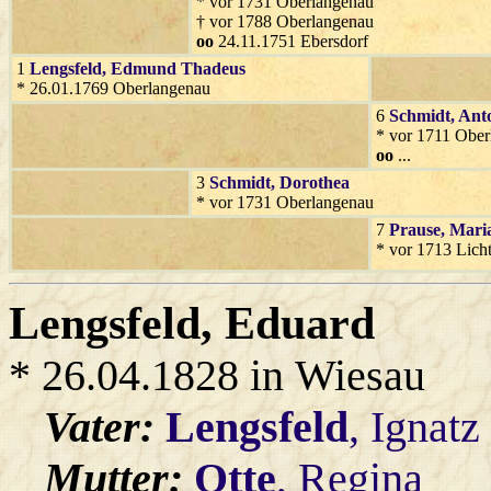
* vor 1731 Oberlangenau
† vor 1788 Oberlangenau
oo
24.11.1751 Ebersdorf
1
Lengsfeld
, Edmund Thadeus
* 26.01.1769 Oberlangenau
6
Schmidt
, Ant
* vor 1711 Ober
oo
...
3
Schmidt
, Dorothea
* vor 1731 Oberlangenau
7
Prause
, Mari
* vor 1713 Lich
Lengsfeld
, Eduard
* 26.04.1828 in Wiesau
Vater:
Lengsfeld
, Ignatz
Mutter:
Otte
, Regina