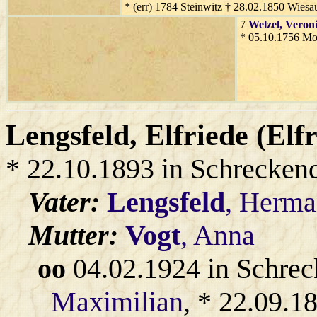
* (err) 1784 Steinwitz † 28.02.1850 Wiesa
7
Welzel
, Veron
* 05.10.1756 Mor
Lengsfeld
, Elfriede (Elf
* 22.10.1893 in Schrecken
Vater:
Lengsfeld
, Herm
Mutter:
Vogt
, Anna
oo
04.02.1924 in Schrec
Maximilian
, * 22.09.1