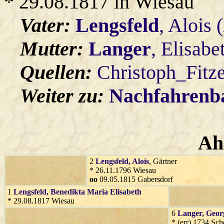
* 29.08.1817 in Wiesau
Vater:
Lengsfeld
, Alois
Mutter:
Langer
, Elisabe
Quellen:
Christoph_Fitz
Weiter zu:
Nachfahren
Ah
2
Lengsfeld
, Alois
, Gärtner
* 26.11.1796 Wiesau
oo
09.05.1815 Gabersdorf
1
Lengsfeld
, Benedikta Maria Elisabeth
* 29.08.1817 Wiesau
6
Langer
, Geor
* (err) 1734 Sc