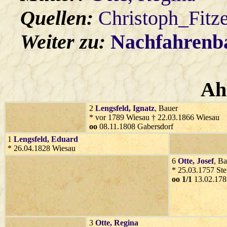
Quellen:
Christoph_Fitz
Weiter zu:
Nachfahren
Ah
2
Lengsfeld
, Ignatz
, Bauer
* vor 1789 Wiesau † 22.03.1866 Wiesau
oo
08.11.1808 Gabersdorf
1
Lengsfeld
, Eduard
* 26.04.1828 Wiesau
6
Otte
, Josef
, B
* 25.03.1757 Ste
oo 1/1
13.02.178
3
Otte
, Regina