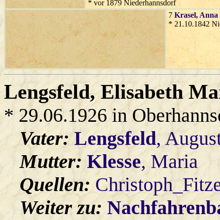
* vor 1879 Niederhannsdorf
7
Krasel
, Anna
* 21.10.1842 Ni
Lengsfeld
, Elisabeth M
* 29.06.1926 in Oberhanns
Vater:
Lengsfeld
, Augus
Mutter:
Klesse
, Maria
Quellen:
Christoph_Fitz
Weiter zu:
Nachfahren