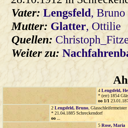
Vater:
Lengsfeld
, Bruno
Mutter:
Glatter
, Ottilie
Quellen:
Christoph_Fitz
Weiter zu:
Nachfahren
Ah
4
Lengsfeld
, H
* (err) 1854 Glä
oo 1/1
23.01.187
2
Lengsfeld
, Bruno
, Glasschleifermeister
* 21.04.1885 Schreckendorf
oo
...
5
Rose
, Maria