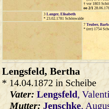
† vor 1803 Sch
oo 2/1
28.06.17
3
Langer
, Elisabeth
* 23.02.1781 Schönwalde
7
Teuber
, Barb
* (err) 1754 Sc
Lengsfeld
, Bertha
* 14.04.1872 in Scheibe
Vater:
Lengsfeld
, Valent
Mutter:
Jenschke
, Augu