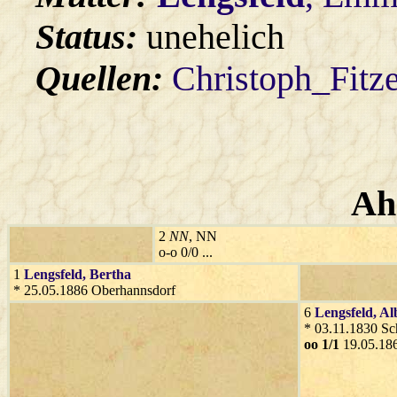
Status:
unehelich
Quellen:
Christoph_Fitz
Ah
2
NN
, NN
o-o 0/0 ...
1
Lengsfeld
, Bertha
* 25.05.1886 Oberhannsdorf
6
Lengsfeld
, A
* 03.11.1830 Sc
oo 1/1
19.05.18