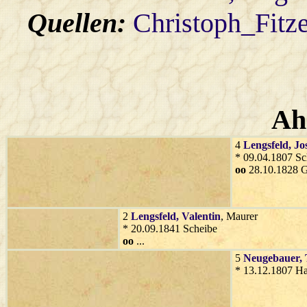
Quellen:
Christoph_Fitz
Ah
4
Lengsfeld
, Jo
* 09.04.1807 Sc
oo
28.10.1828 G
2
Lengsfeld
, Valentin
, Maurer
* 20.09.1841 Scheibe
oo
...
5
Neugebauer
,
* 13.12.1807 Ha