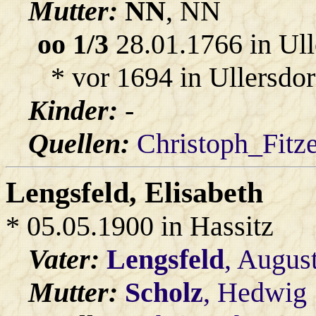
Mutter:
NN
, NN
oo 1/3
28.01.1766 in Ull
* vor 1694 in Ullersdor
Kinder:
-
Quellen:
Christoph_Fitz
Lengsfeld
, Elisabeth
* 05.05.1900 in Hassitz
Vater:
Lengsfeld
, Augus
Mutter:
Scholz
, Hedwig