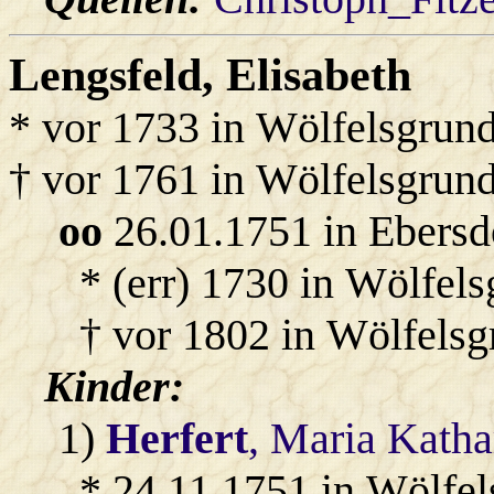
Lengsfeld
, Elisabeth
* vor 1733 in Wölfelsgrun
† vor 1761 in Wölfelsgrun
oo
26.01.1751 in Ebersd
* (err) 1730 in Wölfels
† vor 1802 in Wölfelsg
Kinder:
1)
Herfert
, Maria Katha
* 24.11.1751 in Wölfe