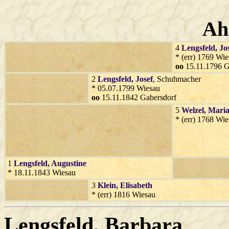
Ah
4
Lengsfeld
, Jo
* (err) 1769 Wi
oo
15.11.1796 G
2
Lengsfeld
, Josef
, Schuhmacher
* 05.07.1799 Wiesau
oo
15.11.1842 Gabersdorf
5
Welzel
, Mari
* (err) 1768 Wi
1
Lengsfeld
, Augustine
* 18.11.1843 Wiesau
3
Klein
, Elisabeth
* (err) 1816 Wiesau
Lengsfeld
, Barbara