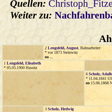
Quellen:
Christoph_Fitz
Weiter zu:
Nachfahren
Ah
2
Lengsfeld
, August
, Bahnarbeiter
* vor 1873 Steinwitz
oo
...
1
Lengsfeld
, Elisabeth
* 05.05.1900 Hassitz
6
Scholz
, Adalb
* 11.04.1841 Ul
oo
15.06.1868 N
3
Scholz
, Hedwig