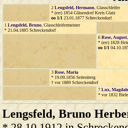
2
Lengsfeld
, Hermann
, Glasschleifer
* (err) 1854 Gläsendorf Kreis Glatz
oo 1/1
23.01.1877 Schreckendorf
1
Lengsfeld
, Bruno
, Glasschleifermeister
* 21.04.1885 Schreckendorf
6
Rose
, August
* (err) 1828 He
oo 1/1
04.10.185
3
Rose
, Maria
* 19.09.1856 Seitenberg
† vor 1889 Schreckendorf
7
Lux
, Magdal
* vor 1832 Biel
Lengsfeld
, Bruno Herbe
* 28.10.1912 in Schrecken