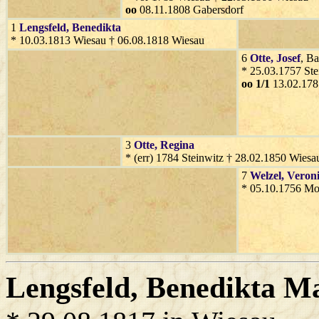
oo
08.11.1808 Gabersdorf
1
Lengsfeld
, Benedikta
* 10.03.1813 Wiesau † 06.08.1818 Wiesau
6
Otte
, Josef
, B
* 25.03.1757 Ste
oo 1/1
13.02.178
3
Otte
, Regina
* (err) 1784 Steinwitz † 28.02.1850 Wiesa
7
Welzel
, Veron
* 05.10.1756 Mor
Lengsfeld
, Benedikta Ma