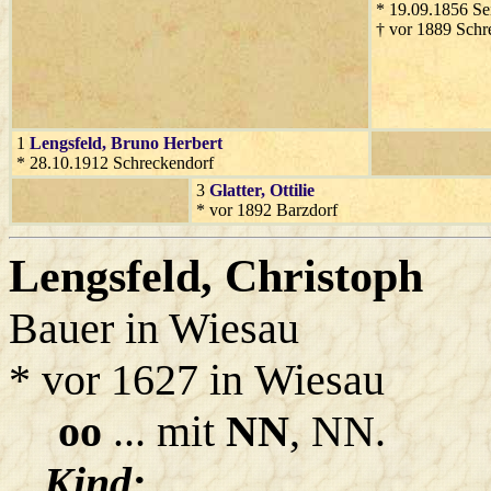
* 19.09.1856 Se
† vor 1889 Schr
1
Lengsfeld
, Bruno Herbert
* 28.10.1912 Schreckendorf
3
Glatter
, Ottilie
* vor 1892 Barzdorf
Lengsfeld
, Christoph
Bauer in Wiesau
* vor 1627 in Wiesau
oo
... mit
NN
, NN.
Kind: