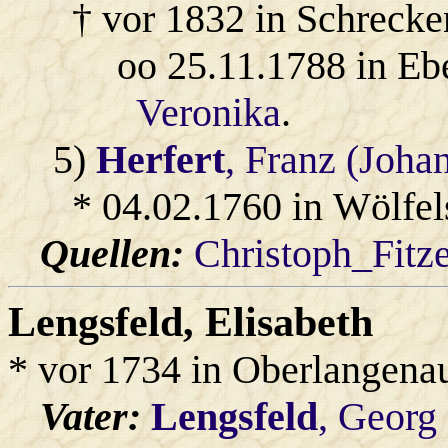
† vor 1832 in Schrecke
oo 25.11.1788 in Eb
Veronika
.
5)
Herfert
, Franz (Joha
* 04.02.1760 in Wölfe
Quellen:
Christoph_Fitz
Lengsfeld
, Elisabeth
* vor 1734 in Oberlangena
Vater:
Lengsfeld
, Georg