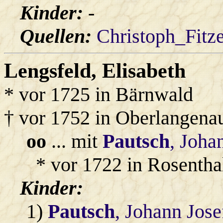
Kinder:
-
Quellen:
Christoph_Fitz
Lengsfeld
, Elisabeth
* vor 1725 in Bärnwald
† vor 1752 in Oberlangena
oo
... mit
Pautsch
, Joha
* vor 1722 in Rosenthal
Kinder:
1)
Pautsch
, Johann Jose