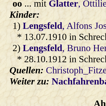
oo
... mit
Glatter
, Ottili
Kinder:
1)
Lengsfeld
, Alfons Jo
* 13.07.1910 in Schrec
2)
Lengsfeld
, Bruno He
* 28.10.1912 in Schrec
Quellen:
Christoph_Fitz
Weiter zu:
Nachfahren
Ah