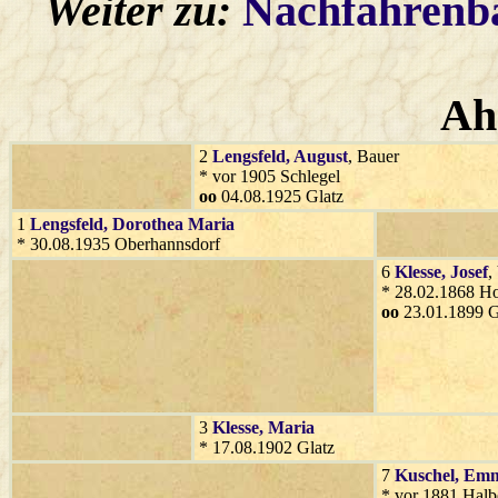
Weiter zu:
Nachfahren
Ah
2
Lengsfeld
, August
, Bauer
* vor 1905 Schlegel
oo
04.08.1925 Glatz
1
Lengsfeld
, Dorothea Maria
* 30.08.1935 Oberhannsdorf
6
Klesse
, Josef
,
* 28.02.1868 Ho
oo
23.01.1899 G
3
Klesse
, Maria
* 17.08.1902 Glatz
7
Kuschel
, Em
* vor 1881 Halb