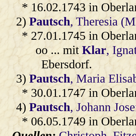
* 16.02.1743 in Oberl
2)
Pautsch
, Theresia (M
* 27.01.1745 in Oberl
oo ... mit
Klar
, Igna
Ebersdorf.
3)
Pautsch
, Maria Elisa
* 30.01.1747 in Oberl
4)
Pautsch
, Johann Jose
* 06.05.1749 in Oberl
Quellen:
Christoph_Fitz