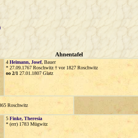
)
Ahnentafel
4
Heimann
, Josef
, Bauer
* 27.09.1767 Roschwitz † vor 1827 Roschwitz
oo 2/1
27.01.1807 Glatz
1865 Roschwitz
5
Finke
, Theresia
* (err) 1783 Mügwitz