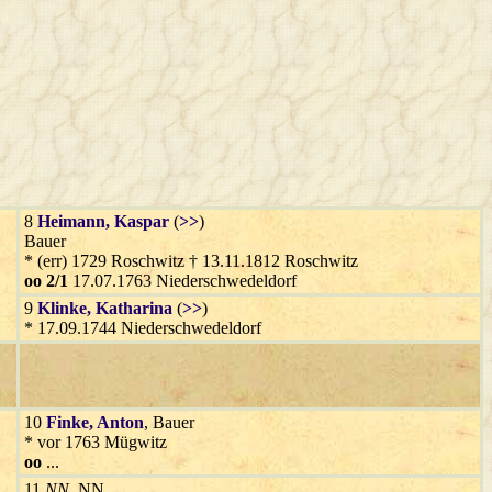
8
Heimann
, Kaspar
(
>>
)
Bauer
* (err) 1729 Roschwitz † 13.11.1812 Roschwitz
oo 2/1
17.07.1763 Niederschwedeldorf
9
Klinke
, Katharina
(
>>
)
* 17.09.1744 Niederschwedeldorf
10
Finke
, Anton
, Bauer
* vor 1763 Mügwitz
oo
...
11
NN
, NN