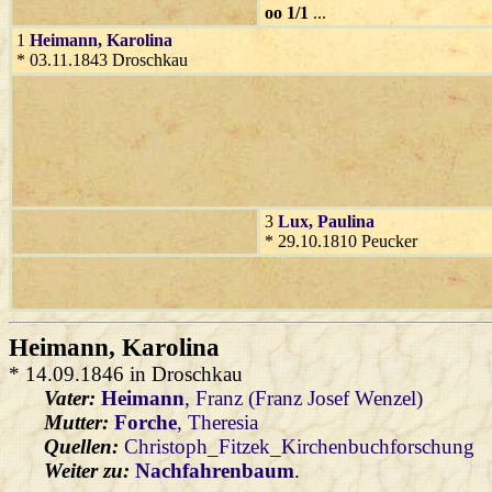
oo 1/1
...
1
Heimann
, Karolina
* 03.11.1843 Droschkau
3
Lux
, Paulina
* 29.10.1810 Peucker
Heimann
, Karolina
* 14.09.1846 in Droschkau
Vater:
Heimann
, Franz (Franz Josef Wenzel)
Mutter:
Forche
, Theresia
Quellen:
Christoph_Fitzek_Kirchenbuchforschung
Weiter zu:
Nachfahrenbaum
.