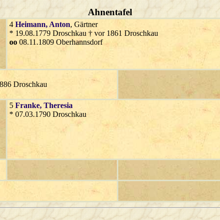
Ahnentafel
4
Heimann
, Anton
, Gärtner
* 19.08.1779 Droschkau † vor 1861 Droschkau
oo
08.11.1809 Oberhannsdorf
1886 Droschkau
5
Franke
, Theresia
* 07.03.1790 Droschkau