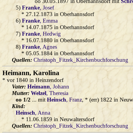
oo 30.05.1897 in Oberhannsdorf mit
Schr
5)
Franke
, Josef
* 27.12.1873 in Oberhannsdorf
6)
Franke
, Emma
* 14.07.1875 in Oberhannsdorf
7)
Franke
, Hedwig
* 16.07.1880 in Oberhannsdorf
8)
Franke
, Agnes
* 05.05.1884 in Oberhannsdorf
Quellen:
Christoph_Fitzek_Kirchenbuchforschung
Heimann
, Karolina
* vor 1840 in Heinzendorf
Vater:
Heimann
, Johann
Mutter:
Welzel
, Theresia
oo 1/2
... mit
Heinsch
, Franz
, * (err) 1822 in Neuw
Kind:
Heinsch
, Anna
* 11.06.1859 in Neuwaltersdorf
Quellen:
Christoph_Fitzek_Kirchenbuchforschung