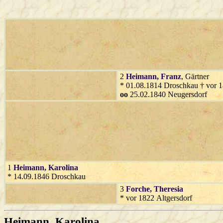
2
Heimann
, Franz
, Gärtner
* 01.08.1814 Droschkau † vor 
oo
25.02.1840 Neugersdorf
1
Heimann
, Karolina
* 14.09.1846 Droschkau
3
Forche
, Theresia
* vor 1822 Altgersdorf
Heimann
, Karolina