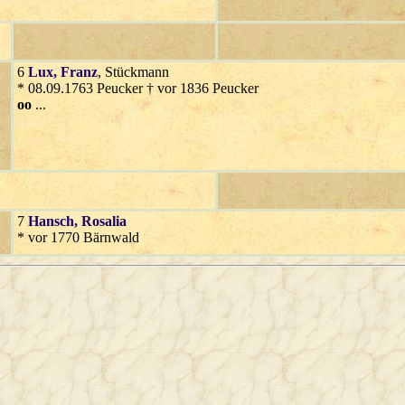
6
Lux
, Franz
, Stückmann
* 08.09.1763 Peucker † vor 1836 Peucker
oo
...
7
Hansch
, Rosalia
* vor 1770 Bärnwald