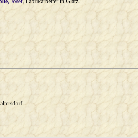
olle
, Josef
, Fabrikarbeiter in Glatz.
altersdorf.