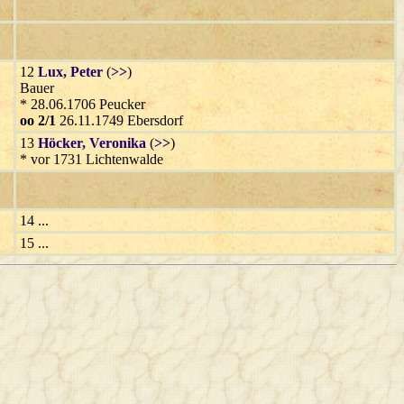
12
Lux
, Peter
(
>>
)
Bauer
* 28.06.1706 Peucker
oo 2/1
26.11.1749 Ebersdorf
13
Höcker
, Veronika
(
>>
)
* vor 1731 Lichtenwalde
14 ...
15 ...