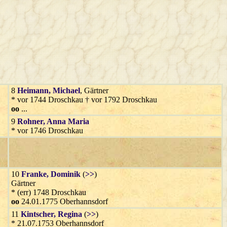
8
Heimann
, Michael
, Gärtner
* vor 1744 Droschkau † vor 1792 Droschkau
oo
...
9
Rohner
, Anna Maria
* vor 1746 Droschkau
10
Franke
, Dominik
(
>>
)
Gärtner
* (err) 1748 Droschkau
oo
24.01.1775 Oberhannsdorf
11
Kintscher
, Regina
(
>>
)
* 21.07.1753 Oberhannsdorf