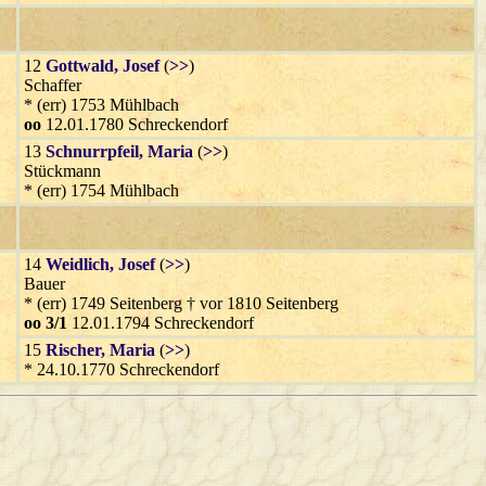
12
Gottwald
, Josef
(
>>
)
Schaffer
* (err) 1753 Mühlbach
oo
12.01.1780 Schreckendorf
13
Schnurrpfeil
, Maria
(
>>
)
Stückmann
* (err) 1754 Mühlbach
14
Weidlich
, Josef
(
>>
)
Bauer
* (err) 1749 Seitenberg † vor 1810 Seitenberg
oo 3/1
12.01.1794 Schreckendorf
15
Rischer
, Maria
(
>>
)
* 24.10.1770 Schreckendorf