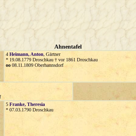
Ahnentafel
4
Heimann
, Anton
, Gärtner
* 19.08.1779 Droschkau † vor 1861 Droschkau
oo
08.11.1809 Oberhannsdorf
f
5
Franke
, Theresia
* 07.03.1790 Droschkau