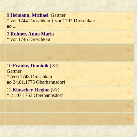
8
Heimann
, Michael
, Gärtner
* vor 1744 Droschkau † vor 1792 Droschkau
oo
...
9
Rohner
, Anna Maria
* vor 1746 Droschkau
10
Franke
, Dominik
(
>>
)
Gärtner
* (err) 1748 Droschkau
oo
24.01.1775 Oberhannsdorf
11
Kintscher
, Regina
(
>>
)
* 21.07.1753 Oberhannsdorf