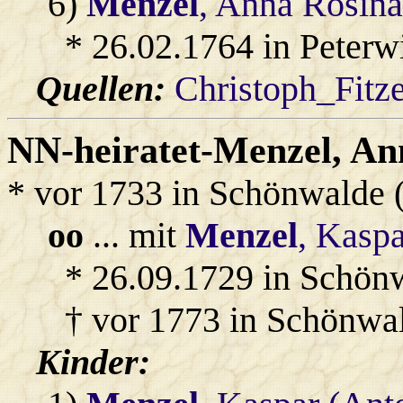
6)
Menzel
, Anna Rosina
* 26.02.1764 in Peterw
Quellen:
Christoph_Fitz
NN-heiratet-Menzel
, A
* vor 1733 in Schönwalde 
oo
... mit
Menzel
, Kasp
* 26.09.1729 in Schön
† vor 1773 in Schönwa
Kinder: