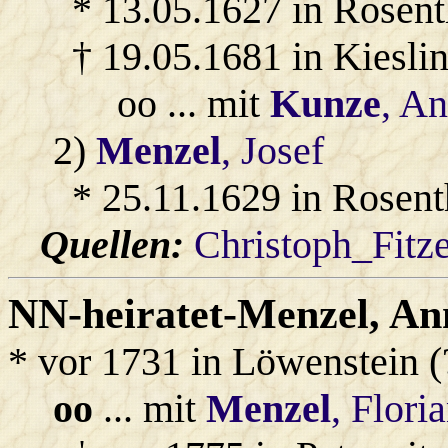
* 13.05.1627 in Rosent
† 19.05.1681 in Kiesli
oo ... mit
Kunze
, A
2)
Menzel
, Josef
* 25.11.1629 in Rosent
Quellen:
Christoph_Fitz
NN-heiratet-Menzel
, A
* vor 1731 in Löwenstein (
oo
... mit
Menzel
, Flori