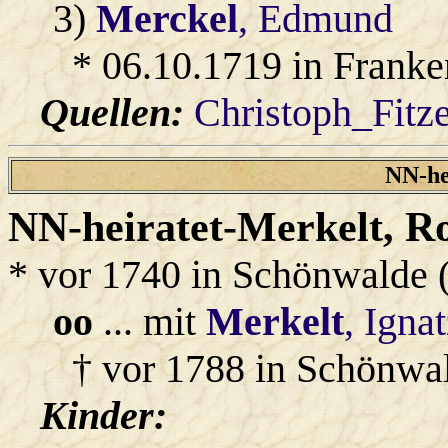
3)
Merckel
, Edmund
* 06.10.1719 in Franke
Quellen:
Christoph_Fitz
NN-he
NN-heiratet-Merkelt
, R
* vor 1740 in Schönwalde 
oo
... mit
Merkelt
, Igna
† vor 1788 in Schönwa
Kinder: