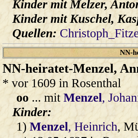
Kinder mit
Melzer
, Anto
Kinder mit
Kuschel
, Ka
Quellen:
Christoph_Fitz
NN-he
NN-heiratet-Menzel
, An
* vor 1609 in Rosenthal
oo
... mit
Menzel
, Joha
Kinder:
1)
Menzel
, Heinrich
, Mü