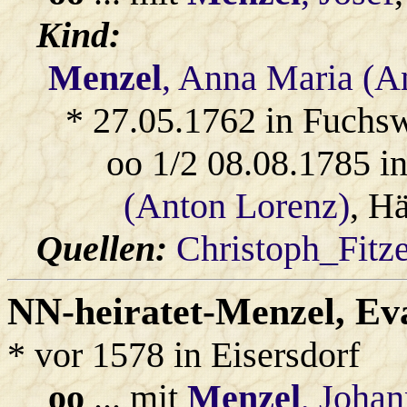
Kind:
Menzel
, Anna Maria (A
* 27.05.1762 in Fuchs
oo 1/2 08.08.1785 
(Anton Lorenz)
, H
Quellen:
Christoph_Fitz
NN-heiratet-Menzel
, Ev
* vor 1578 in Eisersdorf
oo
... mit
Menzel
, Joha