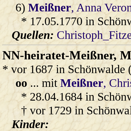
6)
Meißner
, Anna Vero
* 17.05.1770 in Schön
Quellen:
Christoph_Fitz
NN-heiratet-Meißner
, M
* vor 1687 in Schönwalde 
oo
... mit
Meißner
, Chr
* 28.04.1684 in Schön
† vor 1729 in Schönwa
Kinder: