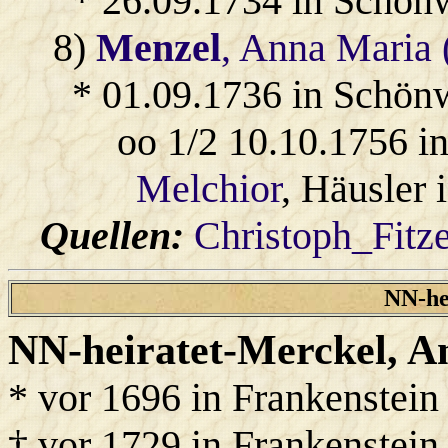
* 26.09.1734 in Schön
8)
Menzel
, Anna Maria 
* 01.09.1736 in Schön
oo 1/2 10.10.1756 
Melchior
, Häusler
Quellen:
Christoph_Fitz
NN-he
NN-heiratet-Merckel
, A
* vor 1696 in Frankenstein
† vor 1729 in Frankenstein