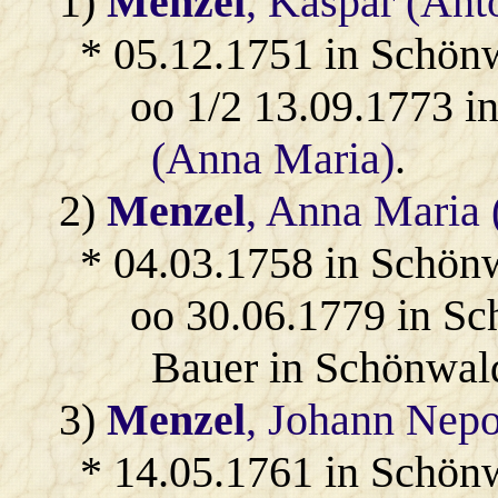
1)
Menzel
, Kaspar (Ant
* 05.12.1751 in Schön
oo 1/2 13.09.1773 
(Anna Maria)
.
2)
Menzel
, Anna Maria 
* 04.03.1758 in Schön
oo 30.06.1779 in S
Bauer in Schönwal
3)
Menzel
, Johann Nep
* 14.05.1761 in Schön