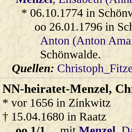
* 06.10.1774 in Schön
oo 26.01.1796 in S
Anton (Anton Aman
Schönwalde.
Quellen:
Christoph_Fitz
NN-heiratet-Menzel
, Ch
* vor 1656 in Zinkwitz
† 15.04.1680 in Raatz
oo 1/1
... mit
Menzel
, D