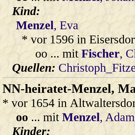
Kind:
Menzel
, Eva
* vor 1596 in Eisersdor
oo ... mit
Fischer
, C
Quellen:
Christoph_Fitz
NN-heiratet-Menzel
, Ma
* vor 1654 in Altwaltersdo
oo
... mit
Menzel
, Adam
Kinder: