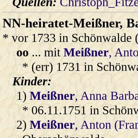
Quellen:
Christoph_Fitz
NN-heiratet-Meißner
, B
* vor 1733 in Schönwalde 
oo
... mit
Meißner
, Ant
* (err) 1731 in Schönwa
Kinder:
1)
Meißner
, Anna Barb
* 06.11.1751 in Schön
2)
Meißner
, Anton (Fra