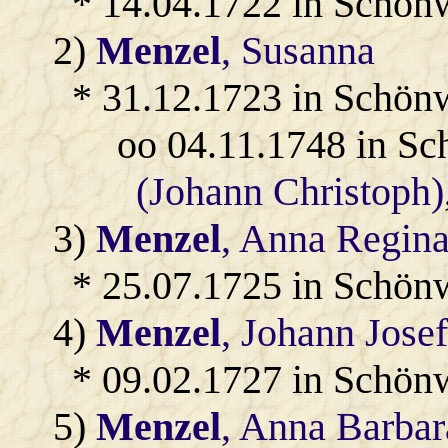
* 14.04.1722 in Schön
2)
Menzel
, Susanna
* 31.12.1723 in Schön
oo 04.11.1748 in S
(Johann Christoph)
3)
Menzel
, Anna Regin
* 25.07.1725 in Schön
4)
Menzel
, Johann Jose
* 09.02.1727 in Schön
5)
Menzel
, Anna Barbar