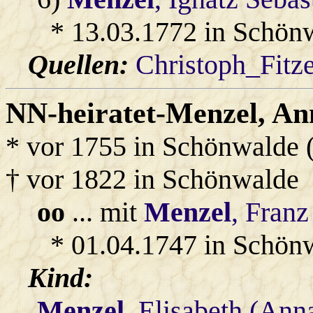
* 13.03.1772 in Schön
Quellen:
Christoph_Fitz
NN-heiratet-Menzel
, A
* vor 1755 in Schönwalde 
† vor 1822 in Schönwalde
oo
... mit
Menzel
, Franz
* 01.04.1747 in Schön
Kind:
Menzel
, Elisabeth (Ann