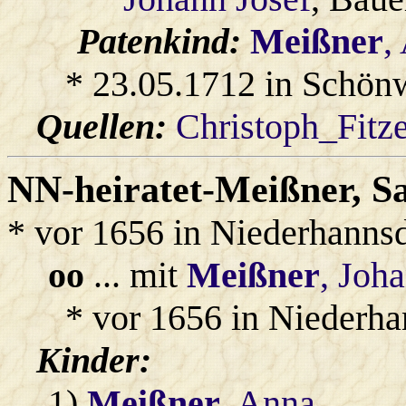
Patenkind:
Meißner
,
* 23.05.1712 in Schön
Quellen:
Christoph_Fitz
NN-heiratet-Meißner
, S
* vor 1656 in Niederhanns
oo
... mit
Meißner
, Joh
* vor 1656 in Niederha
Kinder:
1)
Meißner
, Anna