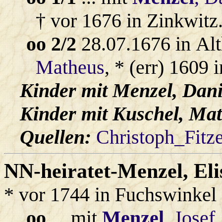
† vor 1676 in Zinkwitz
oo 2/2
28.07.1676 in Alt
Matheus
, * (err) 1609 
Kinder mit
Menzel
, Dan
Kinder mit
Kuschel
, Ma
Quellen:
Christoph_Fitz
NN-heiratet-Menzel
, El
* vor 1744 in Fuchswinkel
oo
... mit
Menzel
, Josef