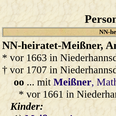
Person
NN-he
NN-heiratet-Meißner
, A
* vor 1663 in Niederhanns
† vor 1707 in Niederhanns
oo
... mit
Meißner
, Mat
* vor 1661 in Niederha
Kinder: