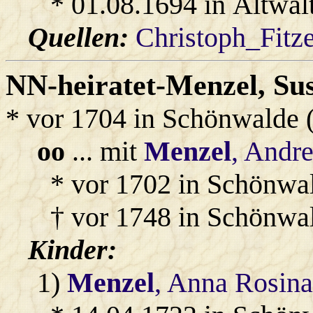
* 01.08.1694 in Altwal
Quellen:
Christoph_Fitz
NN-heiratet-Menzel
, Su
* vor 1704 in Schönwalde 
oo
... mit
Menzel
, Andr
* vor 1702 in Schönwal
† vor 1748 in Schönwa
Kinder:
1)
Menzel
, Anna Rosin