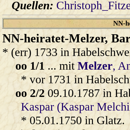
Quellen:
Christoph_Fitz
NN-he
NN-heiratet-Melzer
, Ba
* (err) 1733 in Habelschwe
oo 1/1
... mit
Melzer
, A
* vor 1731 in Habelsch
oo 2/2
09.10.1787 in Ha
Kaspar (Kaspar Melchi
* 05.01.1750 in Glatz.