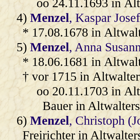
oo 24.11.1693 in Al
4)
Menzel
, Kaspar Jose
* 17.08.1678 in Altwal
5)
Menzel
, Anna Susan
* 18.06.1681 in Altwalt
† vor 1715 in Altwalter
oo 20.11.1703 in Al
Bauer in Altwalters
6)
Menzel
, Christoph (
Freirichter in Altwalter