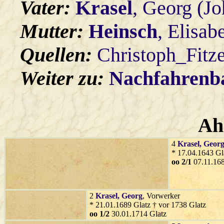
Vater:
Krasel
, Georg (J
Mutter:
Heinsch
, Elisab
Quellen:
Christoph_Fitz
Weiter zu:
Nachfahren
Ah
4
Krasel
, Geor
* 17.04.1643 Gl
oo 2/1
07.11.168
2
Krasel
, Georg
, Vorwerker
* 21.01.1689 Glatz † vor 1738 Glatz
oo 1/2
30.01.1714 Glatz