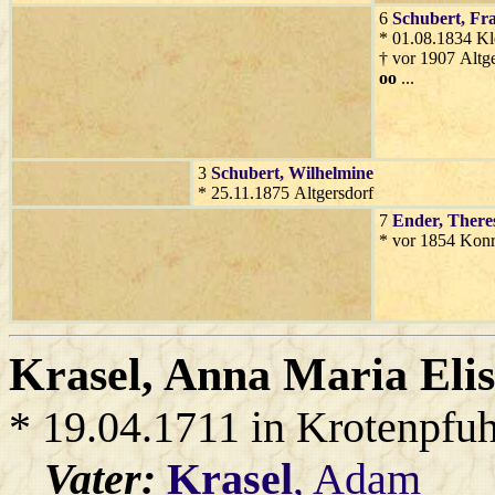
6
Schubert
, Fr
* 01.08.1834 Kl
† vor 1907 Altg
oo
...
3
Schubert
, Wilhelmine
* 25.11.1875 Altgersdorf
7
Ender
, There
* vor 1854 Kon
Krasel
, Anna Maria Eli
* 19.04.1711 in Krotenpfuh
Vater:
Krasel
, Adam