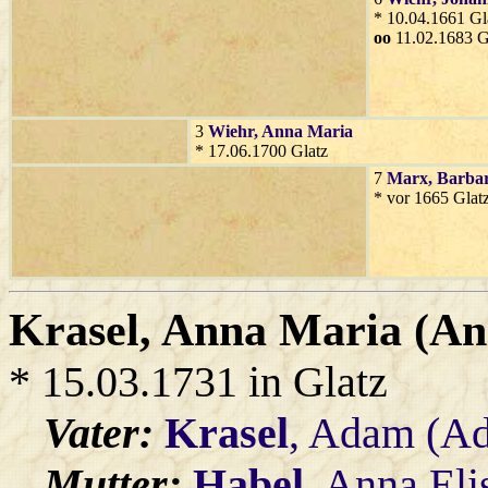
* 10.04.1661 Gl
oo
11.02.1683 G
3
Wiehr
, Anna Maria
* 17.06.1700 Glatz
7
Marx
, Barba
* vor 1665 Glat
Krasel
, Anna Maria (An
* 15.03.1731 in Glatz
Vater:
Krasel
, Adam (Ad
Mutter:
Habel
, Anna Eli