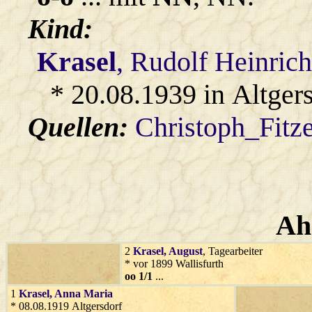
Kind:
Krasel
, Rudolf Heinric
* 20.08.1939 in Altger
Quellen:
Christoph_Fitz
Ah
2
Krasel
, August
, Tagearbeiter
* vor 1899 Wallisfurth
oo 1/1
...
1
Krasel
, Anna Maria
* 08.08.1919 Altgersdorf