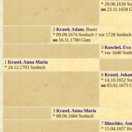
* 29.06.1636 So
oo
23.11.1658 G
2
Krasel
, Adam
, Bauer
* 09.09.1674 Soritsch † vor 1728 Soritsch
oo
16.11.1700 Glatz
5
Kuschel
, Eva
* vor 1640 Sorit
1
Krasel
, Anna Maria
* 24.12.1703 Soritsch
6
Krasel
, Joha
* 14.10.1652 Sor
oo
05.02.1675 G
3
Krasel
, Anna Maria
* 08.06.1684 Soritsch
7
Blaschke
, An
* 15.04.1657 Ha