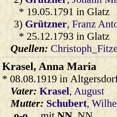
* 19.05.1791 in Glatz
3)
Grützner
, Franz Ant
* 25.12.1793 in Glatz
Quellen:
Christoph_Fitz
Krasel
, Anna Maria
* 08.08.1919 in Altgersdor
Vater:
Krasel
, August
Mutter:
Schubert
, Wilh
o-o
... mit
NN
, NN.