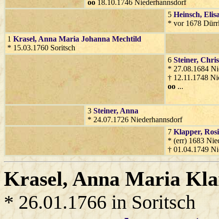
oo
18.10.1746 Niederhannsdorf
5
Heinsch
, Elis
* vor 1678 Dürr
1
Krasel
, Anna Maria Johanna Mechtild
* 15.03.1760 Soritsch
6
Steiner
, Chri
* 27.08.1684 Ni
† 12.11.1748 Ni
oo
...
3
Steiner
, Anna
* 24.07.1726 Niederhannsdorf
7
Klapper
, Ros
* (err) 1683 Nie
† 01.04.1749 Ni
Krasel
, Anna Maria Kla
* 26.01.1766 in Soritsch