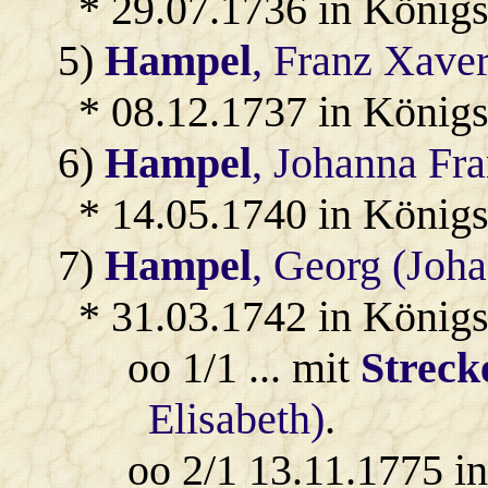
* 29.07.1736 in König
5)
Hampel
, Franz Xave
* 08.12.1737 in König
6)
Hampel
, Johanna Fra
* 14.05.1740 in König
7)
Hampel
, Georg (Joh
* 31.03.1742 in Königs
oo 1/1 ... mit
Streck
Elisabeth)
.
oo 2/1 13.11.1775 i