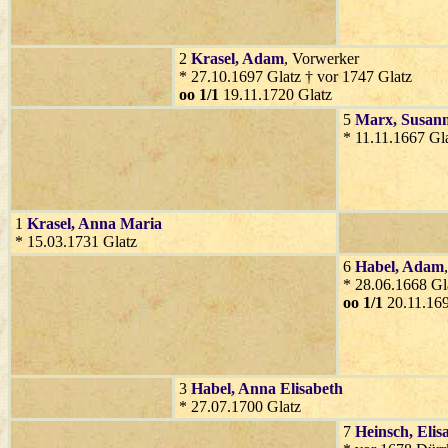
2
Krasel
, Adam
, Vorwerker
* 27.10.1697 Glatz † vor 1747 Glatz
oo 1/1
19.11.1720 Glatz
5
Marx
, Susan
* 11.11.1667 Gl
1
Krasel
, Anna Maria
* 15.03.1731 Glatz
6
Habel
, Adam
* 28.06.1668 Gl
oo 1/1
20.11.169
3
Habel
, Anna Elisabeth
* 27.07.1700 Glatz
7
Heinsch
, Elis