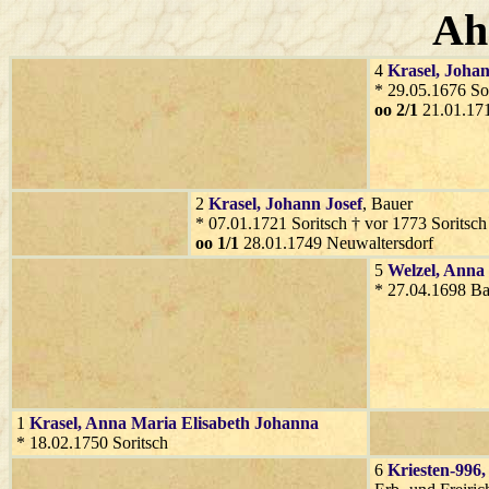
Ah
4
Krasel
, Joha
* 29.05.1676 Sor
oo 2/1
21.01.17
2
Krasel
, Johann Josef
, Bauer
* 07.01.1721 Soritsch † vor 1773 Soritsch
oo 1/1
28.01.1749 Neuwaltersdorf
5
Welzel
, Anna
* 27.04.1698 B
1
Krasel
, Anna Maria Elisabeth Johanna
* 18.02.1750 Soritsch
6
Kriesten-996