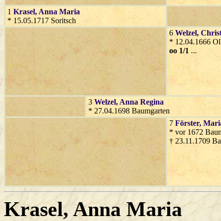
1
Krasel
, Anna Maria
* 15.05.1717 Soritsch
6
Welzel
, Chris
* 12.04.1666 Ol
oo 1/1
...
3
Welzel
, Anna Regina
* 27.04.1698 Baumgarten
7
Förster
, Mari
* vor 1672 Baum
† 23.11.1709 B
Krasel
, Anna Maria