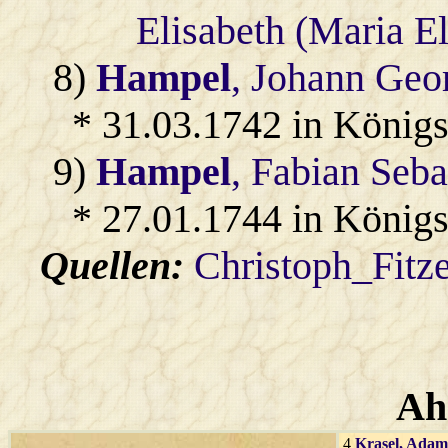
Elisabeth (Maria El
8)
Hampel
, Johann Geo
* 31.03.1742 in König
9)
Hampel
, Fabian Seba
* 27.01.1744 in König
Quellen:
Christoph_Fitz
Ah
4
Krasel
, Adam