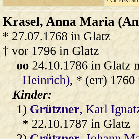
* vor 1678 Dürr
Krasel
, Anna Maria (An
* 27.07.1768 in Glatz
† vor 1796 in Glatz
oo
24.10.1786 in Glatz 
Heinrich)
, * (err) 1760
Kinder:
1)
Grützner
, Karl Igna
* 22.10.1787 in Glatz
2)
Grützner
, Johann Ma