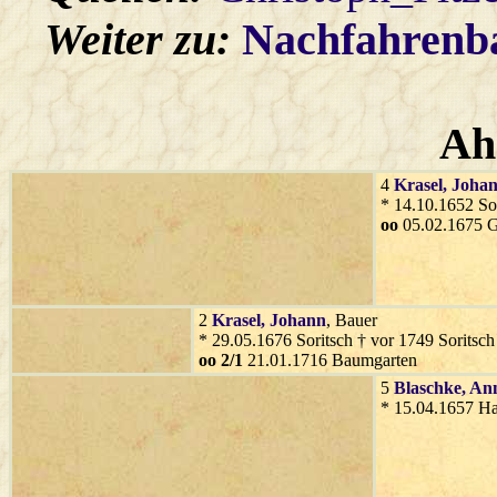
Weiter zu:
Nachfahren
Ah
4
Krasel
, Joha
* 14.10.1652 Sor
oo
05.02.1675 G
2
Krasel
, Johann
, Bauer
* 29.05.1676 Soritsch † vor 1749 Soritsch
oo 2/1
21.01.1716 Baumgarten
5
Blaschke
, An
* 15.04.1657 Ha