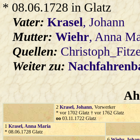
* 08.06.1728 in Glatz
Vater:
Krasel
, Johann
Mutter:
Wiehr
, Anna Ma
Quellen:
Christoph_Fitz
Weiter zu:
Nachfahren
Ah
2
Krasel
, Johann
, Vorwerker
* vor 1702 Glatz † vor 1762 Glatz
oo
03.11.1722 Glatz
1
Krasel
, Anna Maria
* 08.06.1728 Glatz
6
Wiehr
, Joha