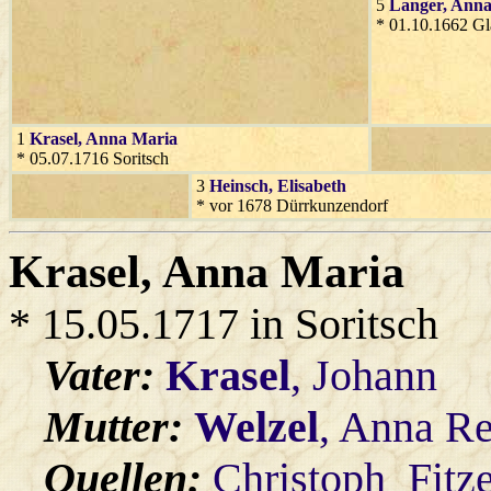
5
Langer
, Ann
* 01.10.1662 Gl
1
Krasel
, Anna Maria
* 05.07.1716 Soritsch
3
Heinsch
, Elisabeth
* vor 1678 Dürrkunzendorf
Krasel
, Anna Maria
* 15.05.1717 in Soritsch
Vater:
Krasel
, Johann
Mutter:
Welzel
, Anna R
Quellen:
Christoph_Fitz