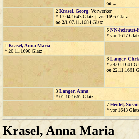
oo
...
2
Krasel
, Georg
, Vorwerker
* 17.04.1643 Glatz † vor 1695 Glatz
oo 2/1
07.11.1684 Glatz
5
NN-heiratet-
* vor 1617 Glat
1
Krasel
, Anna Maria
* 20.11.1690 Glatz
6
Langer
, Chri
* 29.01.1641 Gl
oo
22.11.1661 G
3
Langer
, Anna
* 01.10.1662 Glatz
7
Heidel
, Susa
* vor 1643 Glat
Krasel
, Anna Maria