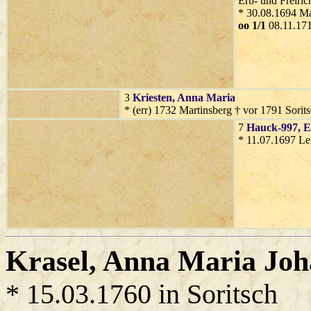
Erb- und Freiric
* 30.08.1694 Ma
oo 1/1
08.11.17
3
Kriesten
, Anna Maria
* (err) 1732 Martinsberg † vor 1791 Sorit
7
Hauck-997
, 
* 11.07.1697 Le
Krasel
, Anna Maria Joh
* 15.03.1760 in Soritsch