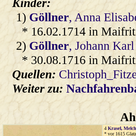
Kinder:
1)
Göllner
, Anna Elisab
* 16.02.1714 in Maifri
2)
Göllner
, Johann Karl
* 30.08.1716 in Maifri
Quellen:
Christoph_Fitz
Weiter zu:
Nachfahren
Ah
4
Krasel
, Melch
* vor 1615 Glat