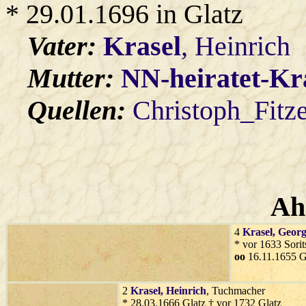
* 29.01.1696 in Glatz
Vater:
Krasel
, Heinrich
Mutter:
NN-heiratet-Kr
Quellen:
Christoph_Fitz
Ah
4
Krasel
, Geor
* vor 1633 Sorit
oo
16.11.1655 G
2
Krasel
, Heinrich
, Tuchmacher
* 28.03.1666 Glatz † vor 1732 Glatz