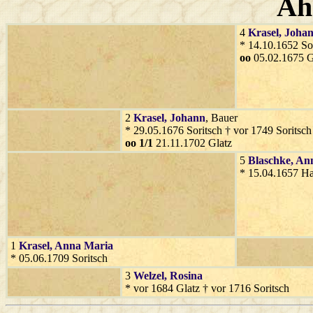
Ah
4
Krasel
, Joha
* 14.10.1652 Sor
oo
05.02.1675 G
2
Krasel
, Johann
, Bauer
* 29.05.1676 Soritsch † vor 1749 Soritsch
oo 1/1
21.11.1702 Glatz
5
Blaschke
, An
* 15.04.1657 Ha
1
Krasel
, Anna Maria
* 05.06.1709 Soritsch
3
Welzel
, Rosina
* vor 1684 Glatz † vor 1716 Soritsch