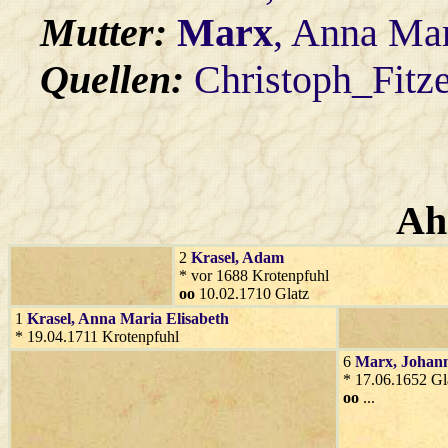
Mutter:
Marx
, Anna Ma
Quellen:
Christoph_Fitz
Ah
2
Krasel
, Adam
* vor 1688 Krotenpfuhl
oo
10.02.1710 Glatz
1
Krasel
, Anna Maria Elisabeth
* 19.04.1711 Krotenpfuhl
6
Marx
, Johan
* 17.06.1652 Gl
oo
...