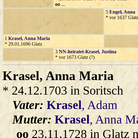
oo
...
5
Engel
, Anna
* vor 1637 Glat
1
Krasel
, Anna Maria
* 29.01.1696 Glatz
3
NN-heiratet-Krasel
, Justina
* vor 1673 Glatz (?)
Krasel
, Anna Maria
* 24.12.1703 in Soritsch
Vater:
Krasel
, Adam
Mutter:
Krasel
, Anna M
oo
23.11.1728 in Glatz 