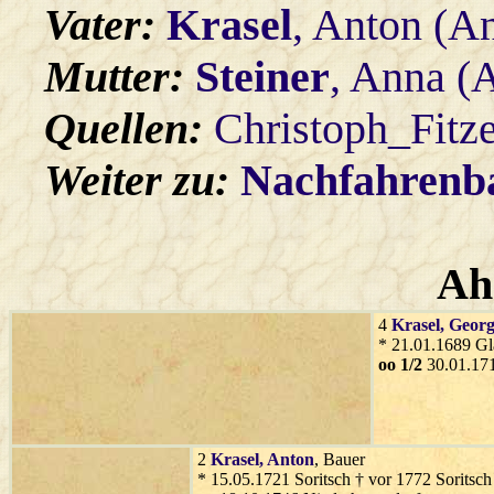
Vater:
Krasel
, Anton (An
Mutter:
Steiner
, Anna (
Quellen:
Christoph_Fitz
Weiter zu:
Nachfahren
Ah
4
Krasel
, Geor
* 21.01.1689 Gl
oo 1/2
30.01.171
2
Krasel
, Anton
, Bauer
* 15.05.1721 Soritsch † vor 1772 Soritsch