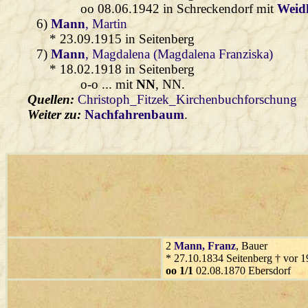
oo 08.06.1942 in Schreckendorf mit
Weidl
6)
Mann
, Martin
* 23.09.1915 in Seitenberg
7)
Mann
, Magdalena (Magdalena Franziska)
* 18.02.1918 in Seitenberg
o-o ... mit
NN
, NN.
Quellen:
Christoph_Fitzek_Kirchenbuchforschung
Weiter zu:
Nachfahrenbaum
.
2
Mann
, Franz
, Bauer
* 27.10.1834 Seitenberg † vor 1
oo 1/1
02.08.1870 Ebersdorf