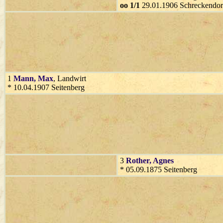
oo 1/1
29.01.1906 Schreckendor
1
Mann
, Max
, Landwirt
* 10.04.1907 Seitenberg
3
Rother
, Agnes
* 05.09.1875 Seitenberg