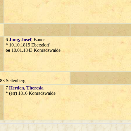
6
Jung
, Josef
, Bauer
* 10.10.1815 Ebersdorf
oo
10.01.1843 Konradswalde
883 Seitenberg
7
Herden
, Theresia
* (err) 1816 Konradswalde