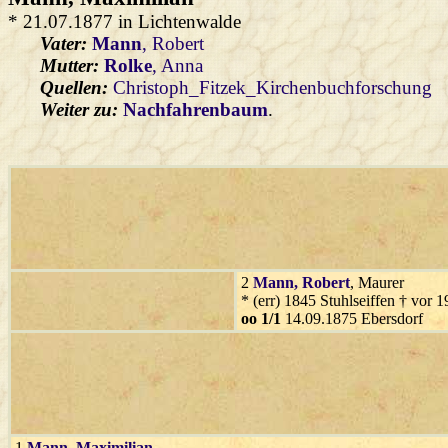
* 21.07.1877 in Lichtenwalde
Vater:
Mann
, Robert
Mutter:
Rolke
, Anna
Quellen:
Christoph_Fitzek_Kirchenbuchforschung
Weiter zu:
Nachfahrenbaum
.
2
Mann
, Robert
, Maurer
* (err) 1845 Stuhlseiffen † vor
oo 1/1
14.09.1875 Ebersdorf
1
Mann
, Maximilian