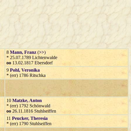
8
Mann
, Franz
(
>>
)
* 25.07.1789 Lichtenwalde
oo
13.02.1817 Ebersdorf
9
Pohl
, Veronika
* (err) 1786 Ritschka
10
Matzke
, Anton
* (err) 1792 Schönwald
oo
26.11.1816 Stuhlseiffen
11
Peucker
, Theresia
* (err) 1790 Stuhlseiffen