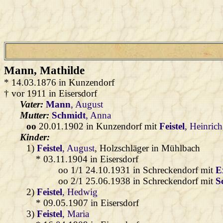
Mann
, Mathilde
* 14.03.1876 in Kunzendorf
† vor 1911 in Eisersdorf
Vater:
Mann
, August
Mutter:
Schmidt
, Anna
oo
20.01.1902 in Kunzendorf mit
Feistel
, Heinrich
Kinder:
1)
Feistel
, August
, Holzschläger in Mühlbach
* 03.11.1904 in Eisersdorf
oo 1/1 24.10.1931 in Schreckendorf mit
E
oo 2/1 25.06.1938 in Schreckendorf mit
S
2)
Feistel
, Hedwig
* 09.05.1907 in Eisersdorf
3)
Feistel
, Maria