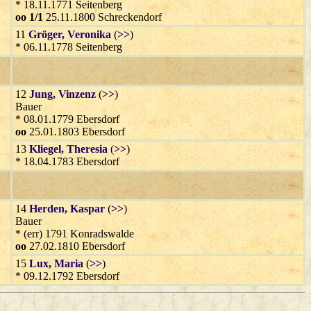
* 18.11.1771 Seitenberg
oo 1/1
25.11.1800 Schreckendorf
11
Gröger
, Veronika
(
>>
)
* 06.11.1778 Seitenberg
12
Jung
, Vinzenz
(
>>
)
Bauer
* 08.01.1779 Ebersdorf
oo
25.01.1803 Ebersdorf
13
Kliegel
, Theresia
(
>>
)
* 18.04.1783 Ebersdorf
14
Herden
, Kaspar
(
>>
)
Bauer
* (err) 1791 Konradswalde
oo
27.02.1810 Ebersdorf
15
Lux
, Maria
(
>>
)
* 09.12.1792 Ebersdorf