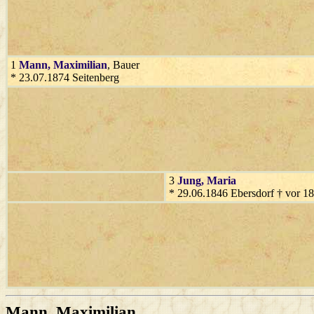
1
Mann
, Maximilian
, Bauer
* 23.07.1874 Seitenberg
3
Jung
, Maria
* 29.06.1846 Ebersdorf † vor 1
Mann
, Maximilian