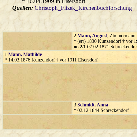
* 16.04.1909 in Eisersdorf
Quellen:
Christoph_Fitzek_Kirchenbuchforschung
2
Mann
, August
, Zimmermann
* (err) 1830 Kunzendorf † vor 
oo 2/1
07.02.1871 Schreckendor
1
Mann
, Mathilde
* 14.03.1876 Kunzendorf † vor 1911 Eisersdorf
3
Schmidt
, Anna
* 02.12.1844 Schreckendorf