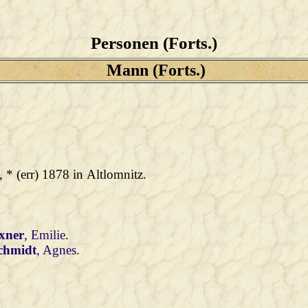
Personen (Forts.)
Mann (Forts.)
, * (err) 1878 in Altlomnitz.
xner
, Emilie
.
chmidt
, Agnes
.