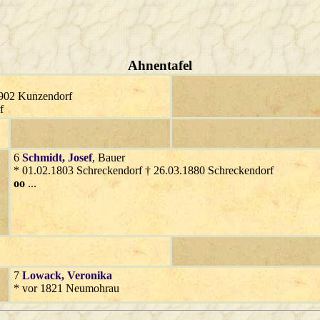
Ahnentafel
1902 Kunzendorf
f
6
Schmidt
, Josef
, Bauer
* 01.02.1803 Schreckendorf † 26.03.1880 Schreckendorf
oo
...
7
Lowack
, Veronika
* vor 1821 Neumohrau