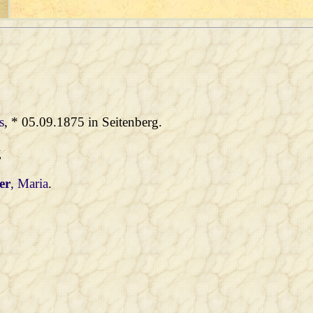
s
, * 05.09.1875 in Seitenberg.
g
er
, Maria
.