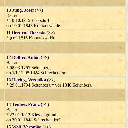
10
Jung
, Josef
(
>>
)
Bauer
* 10.10.1815 Ebersdorf
oo
10.01.1843 Konradswalde
11
Herden
, Theresia
(
>>
)
* (err) 1816 Konradswalde
12
Rother
, Anton
(
>>
)
Bauer
* 08.03.1795 Seitenberg
oo 1/1
17.08.1824 Schreckendorf
13
Harbig
, Veronika
(
>>
)
* 29.01.1794 Seitenberg † vor 1848 Seitenberg
14
Teuber
, Franz
(
>>
)
Bauer
* 22.01.1813 Klessengrund
oo
30.01.1844 Schreckendorf
15
Wolf
, Veronika
(
>>
)