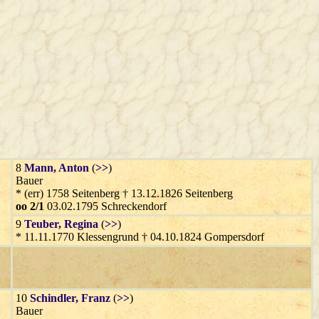
8
Mann
, Anton
(
>>
)
Bauer
* (err) 1758 Seitenberg † 13.12.1826 Seitenberg
oo 2/1
03.02.1795 Schreckendorf
9
Teuber
, Regina
(
>>
)
* 11.11.1770 Klessengrund † 04.10.1824 Gompersdorf
10
Schindler
, Franz
(
>>
)
Bauer