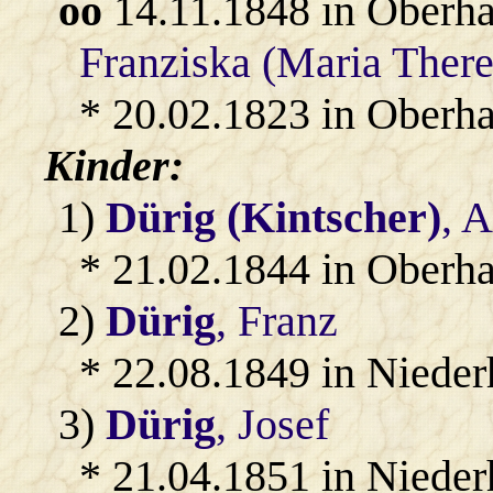
oo
14.11.1848 in Oberh
Franziska (Maria There
* 20.02.1823 in Oberha
Kinder:
1)
Dürig (Kintscher)
, 
* 21.02.1844 in Oberh
2)
Dürig
, Franz
* 22.08.1849 in Niede
3)
Dürig
, Josef
* 21.04.1851 in Niede