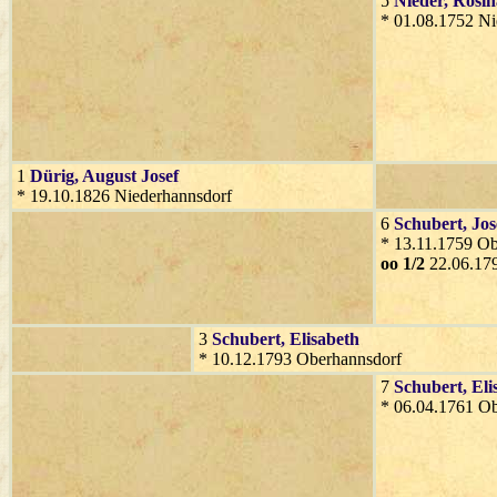
5
Nieder
, Rosi
* 01.08.1752 Ni
1
Dürig
, August Josef
* 19.10.1826 Niederhannsdorf
6
Schubert
, Jos
* 13.11.1759 O
oo 1/2
22.06.17
3
Schubert
, Elisabeth
* 10.12.1793 Oberhannsdorf
7
Schubert
, El
* 06.04.1761 O