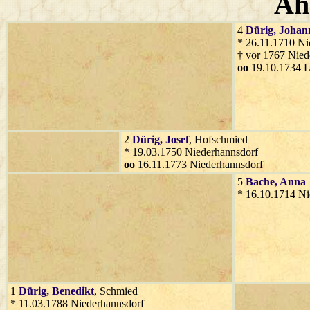
Ah
4
Dürig
, Johan
* 26.11.1710 Ni
† vor 1767 Nied
oo
19.10.1734 
2
Dürig
, Josef
, Hofschmied
* 19.03.1750 Niederhannsdorf
oo
16.11.1773 Niederhannsdorf
5
Bache
, Anna
* 16.10.1714 Ni
1
Dürig
, Benedikt
, Schmied
* 11.03.1788 Niederhannsdorf