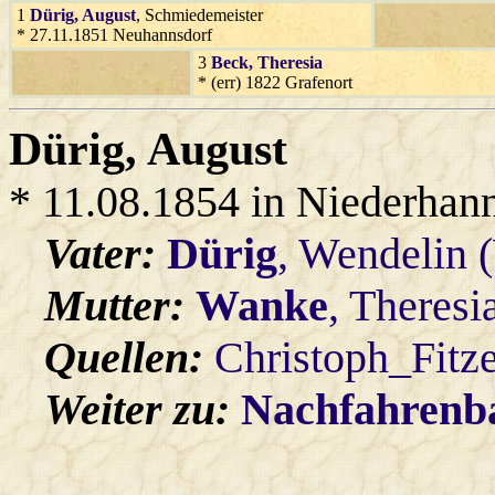
1
Dürig
, August
, Schmiedemeister
* 27.11.1851 Neuhannsdorf
3
Beck
, Theresia
* (err) 1822 Grafenort
Dürig
, August
* 11.08.1854 in Niederhan
Vater:
Dürig
, Wendelin 
Mutter:
Wanke
, Theresi
Quellen:
Christoph_Fitz
Weiter zu:
Nachfahren