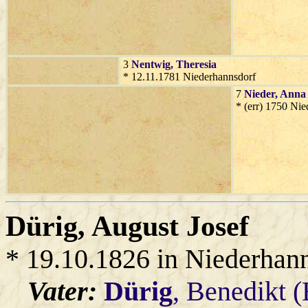
3
Nentwig
, Theresia
* 12.11.1781 Niederhannsdorf
7
Nieder
, Anna
* (err) 1750 Ni
Dürig
, August Josef
* 19.10.1826 in Niederhan
Vater:
Dürig
, Benedikt 