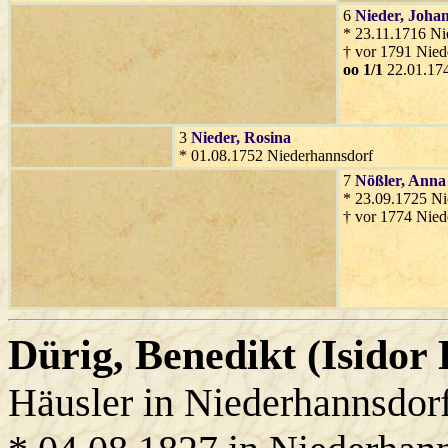
6
Nieder
, Joha
* 23.11.1716 Ni
† vor 1791 Nied
oo 1/1
22.01.174
3
Nieder
, Rosina
* 01.08.1752 Niederhannsdorf
7
Nößler
, Anna
* 23.09.1725 Ni
† vor 1774 Nied
Dürig
, Benedikt (Isidor
Häusler in Niederhannsdor