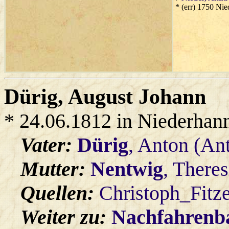
* (err) 1750 Ni
Dürig
, August Johann
* 24.06.1812 in Niederhan
Vater:
Dürig
, Anton (An
Mutter:
Nentwig
, There
Quellen:
Christoph_Fitz
Weiter zu:
Nachfahren