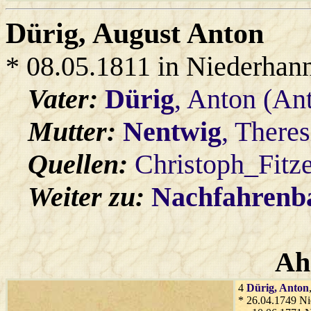
Dürig
, August Anton
* 08.05.1811 in Niederhan
Vater:
Dürig
, Anton (An
Mutter:
Nentwig
, There
Quellen:
Christoph_Fitz
Weiter zu:
Nachfahren
Ah
4
Dürig
, Anton
* 26.04.1749 Ni