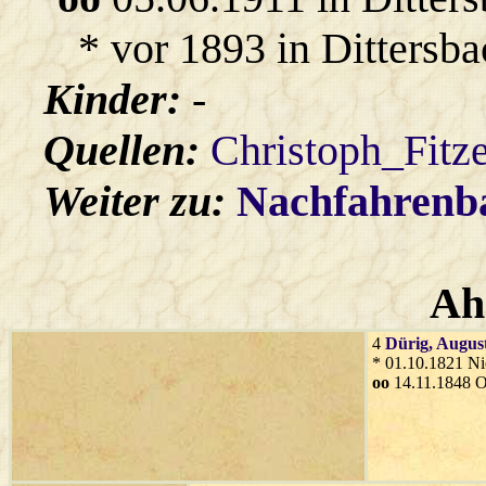
* vor 1893 in Dittersba
Kinder:
-
Quellen:
Christoph_Fitz
Weiter zu:
Nachfahren
Ah
4
Dürig
, Augus
* 01.10.1821 Ni
oo
14.11.1848 O