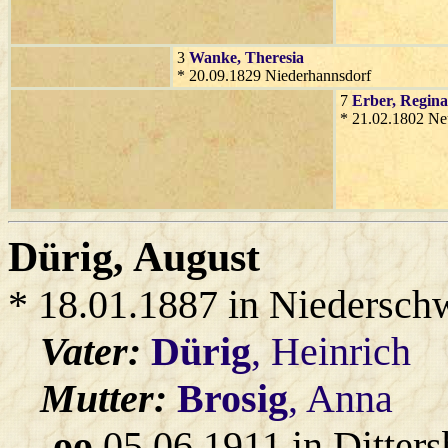
3
Wanke
, Theresia
* 20.09.1829 Niederhannsdorf
7
Erber
, Regina
* 21.02.1802 Ne
Dürig
, August
* 18.01.1887 in Niedersch
Vater:
Dürig
, Heinrich
Mutter:
Brosig
, Anna
oo
05.06.1911 in Ditter