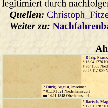
legitimiert durch nachfolg
Quellen:
Christoph_Fitz
Weiter zu:
Nachfahren
Ah
4
Dürig
, Franz
* 16.04.1776 Ni
† vor 1863 Nied
oo
27.11.1809 N
2
Dürig
, August
, Inwohner
* 01.10.1821 Niederhannsdorf
oo
14.11.1848 Oberhannsdorf
5
Bartsch
, Mag
* 12.01.1787 Ni