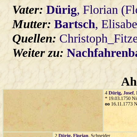
Vater:
Dürig
, Florian (F
Mutter:
Bartsch
, Elisab
Quellen:
Christoph_Fitz
Weiter zu:
Nachfahren
Ah
4
Dürig
, Josef
,
* 19.03.1750 Ni
oo
16.11.1773 N
2
Dürig
, Florian
, Schneider