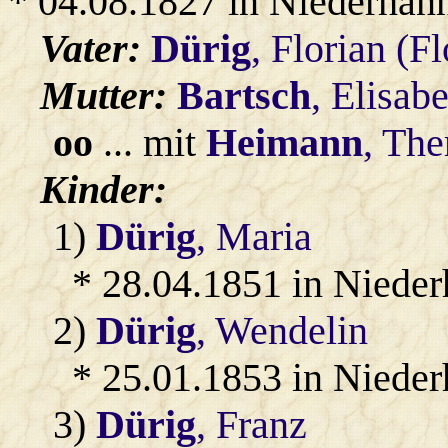
* 04.08.1827 in Niederhan
Vater:
Dürig
, Florian (F
Mutter:
Bartsch
, Elisab
oo
... mit
Heimann
, The
Kinder:
1)
Dürig
, Maria
* 28.04.1851 in Niede
2)
Dürig
, Wendelin
* 25.01.1853 in Niede
3)
Dürig
, Franz