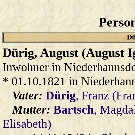
Person
Dü
Dürig
, August (August I
Inwohner in Niederhannsdo
* 01.10.1821 in Niederhan
Vater:
Dürig
, Franz (Fra
Mutter:
Bartsch
, Magda
Elisabeth)