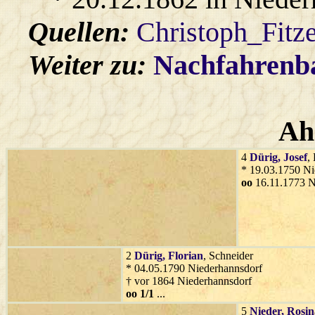
Quellen:
Christoph_Fitz
Weiter zu:
Nachfahren
Ah
4
Dürig
, Josef
,
* 19.03.1750 Ni
oo
16.11.1773 N
2
Dürig
, Florian
, Schneider
* 04.05.1790 Niederhannsdorf
† vor 1864 Niederhannsdorf
oo 1/1
...
5
Nieder
, Rosi