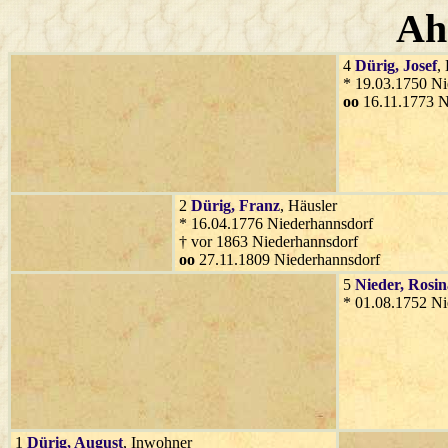
Ah
4
Dürig
, Josef
,
* 19.03.1750 Ni
oo
16.11.1773 N
2
Dürig
, Franz
, Häusler
* 16.04.1776 Niederhannsdorf
† vor 1863 Niederhannsdorf
oo
27.11.1809 Niederhannsdorf
5
Nieder
, Rosi
* 01.08.1752 Ni
1
Dürig
, August
, Inwohner