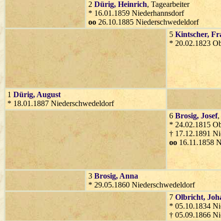
2
Dürig
, Heinrich
, Tagearbeiter
* 16.01.1859 Niederhannsdorf
oo
26.10.1885 Niederschwedeldorf
5
Kintscher
, Fr
* 20.02.1823 O
1
Dürig
, August
* 18.01.1887 Niederschwedeldorf
6
Brosig
, Josef
,
* 24.02.1815 O
† 17.12.1891 Ni
oo
16.11.1858 N
3
Brosig
, Anna
* 29.05.1860 Niederschwedeldorf
7
Olbricht
, Jo
* 05.10.1834 Ni
† 05.09.1866 Ni