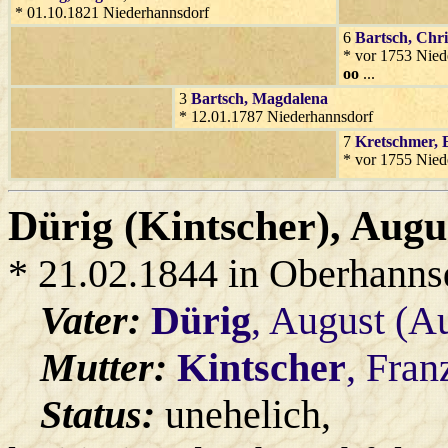
* 01.10.1821 Niederhannsdorf
6
Bartsch
, Chr
* vor 1753 Nied
oo
...
3
Bartsch
, Magdalena
* 12.01.1787 Niederhannsdorf
7
Kretschmer
, 
* vor 1755 Nied
Dürig (Kintscher)
, Augu
* 21.02.1844 in Oberhanns
Vater:
Dürig
, August (A
Mutter:
Kintscher
, Fran
Status:
unehelich,