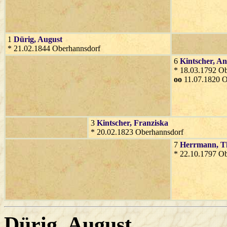
1
Dürig
, August
* 21.02.1844 Oberhannsdorf
6
Kintscher
, A
* 18.03.1792 O
oo
11.07.1820 O
3
Kintscher
, Franziska
* 20.02.1823 Oberhannsdorf
7
Herrmann
, T
* 22.10.1797 O
Dürig
, August