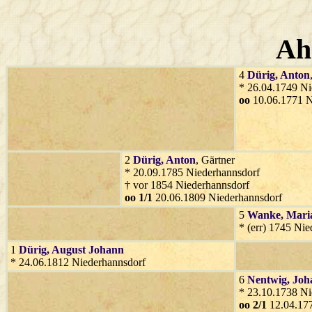
Ah
4
Dürig
, Anton
* 26.04.1749 Ni
oo
10.06.1771 N
2
Dürig
, Anton
, Gärtner
* 20.09.1785 Niederhannsdorf
† vor 1854 Niederhannsdorf
oo 1/1
20.06.1809 Niederhannsdorf
5
Wanke
, Mari
* (err) 1745 Ni
1
Dürig
, August Johann
* 24.06.1812 Niederhannsdorf
6
Nentwig
, Jo
* 23.10.1738 Ni
oo 2/1
12.04.177