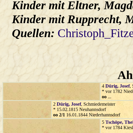
Kinder mit
Eltner
, Magd
Kinder mit
Rupprecht
, 
Quellen:
Christoph_Fitz
Ah
4
Dürig
, Josef
,
* vor 1782 Nied
oo
...
2
Dürig
, Josef
, Schmiedemeister
* 15.02.1815 Neuhannsdorf
oo 2/1
16.01.1844 Niederhannsdorf
5
Tschöpe
, The
* vor 1784 Kies