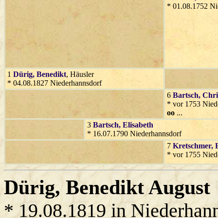
* 01.08.1752 Ni
1
Dürig
, Benedikt
, Häusler
* 04.08.1827 Niederhannsdorf
6
Bartsch
, Chr
* vor 1753 Nied
oo
...
3
Bartsch
, Elisabeth
* 16.07.1790 Niederhannsdorf
7
Kretschmer
, 
* vor 1755 Nied
Dürig
, Benedikt August
* 19.08.1819 in Niederhan