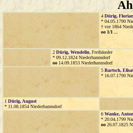
Ah
4
Dürig
, Floria
* 04.05.1790 Ni
† vor 1864 Nied
oo 1/1
...
2
Dürig
, Wendelin
, Freihäusler
* 09.12.1824 Niederhannsdorf
oo
14.09.1853 Niederhannsdorf
5
Bartsch
, Elis
* 16.07.1790 Ni
1
Dürig
, August
* 11.08.1854 Niederhannsdorf
6
Wanke
, Anto
* 20.04.1799 Ni
oo
26.07.1825 N