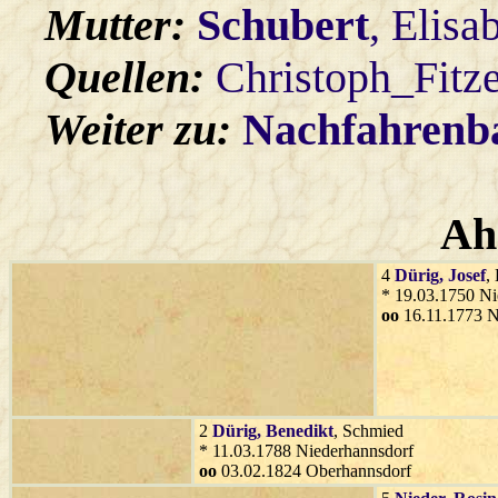
Mutter:
Schubert
, Elisa
Quellen:
Christoph_Fitz
Weiter zu:
Nachfahren
Ah
4
Dürig
, Josef
,
* 19.03.1750 Ni
oo
16.11.1773 N
2
Dürig
, Benedikt
, Schmied
* 11.03.1788 Niederhannsdorf
oo
03.02.1824 Oberhannsdorf