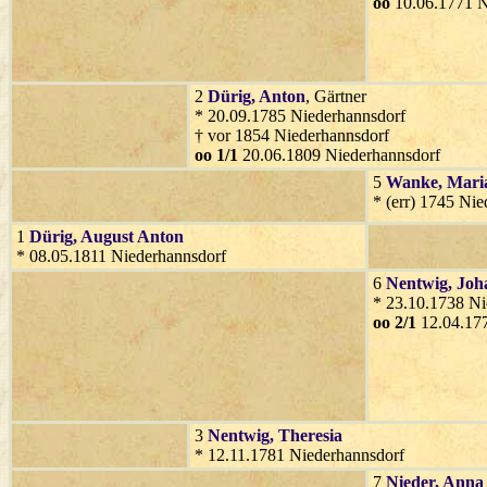
oo
10.06.1771 N
2
Dürig
, Anton
, Gärtner
* 20.09.1785 Niederhannsdorf
† vor 1854 Niederhannsdorf
oo 1/1
20.06.1809 Niederhannsdorf
5
Wanke
, Mari
* (err) 1745 Ni
1
Dürig
, August Anton
* 08.05.1811 Niederhannsdorf
6
Nentwig
, Jo
* 23.10.1738 Ni
oo 2/1
12.04.177
3
Nentwig
, Theresia
* 12.11.1781 Niederhannsdorf
7
Nieder
, Anna