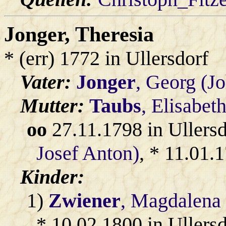
Jonger
, Theresia
* (err) 1772 in Ullersdorf
Vater:
Jonger
, Georg (J
Mutter:
Taubs
, Elisabet
oo
27.11.1798 in Ullers
Josef Anton)
, * 11.01.
Kinder:
1)
Zwiener
, Magdalena
* 10.02.1800 in Ullersd