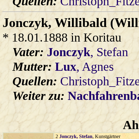
Quellen:
Christoph_Fitz
Jonczyk
, Willibald (Wil
* 18.01.1888 in Koritau
Vater:
Jonczyk
, Stefan
Mutter:
Lux
, Agnes
Quellen:
Christoph_Fitz
Weiter zu:
Nachfahren
Ah
2
Jonczyk
, Stefan
, Kunstgärtner