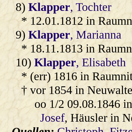
8)
Klapper
, Tochter
* 12.01.1812 in Raumni
9)
Klapper
, Marianna
* 18.11.1813 in Raumn
10)
Klapper
, Elisabeth
* (err) 1816 in Raumnit
† vor 1854 in Neuwalte
oo 1/2 09.08.1846 i
Josef
, Häusler in N
Quellen:
Christoph_Fitz