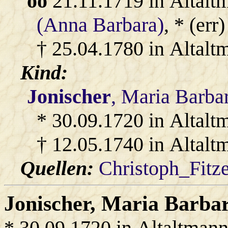
oo
21.11.1719 in Altalt
(Anna Barbara)
, * (err
† 25.04.1780 in Altalt
Kind:
Jonischer
, Maria Barba
* 30.09.1720 in Altalt
† 12.05.1740 in Altalt
Quellen:
Christoph_Fitz
Jonischer
, Maria Barba
* 30.09.1720 in Altaltmann