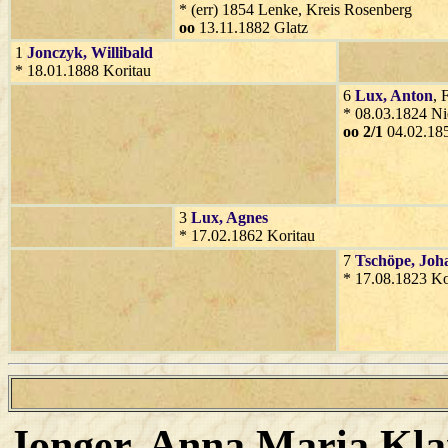
* (err) 1854 Lenke, Kreis Rosenberg
oo
13.11.1882 Glatz
1
Jonczyk
, Willibald
* 18.01.1888 Koritau
6
Lux
, Anton
, 
* 08.03.1824 Ni
oo 2/1
04.02.185
3
Lux
, Agnes
* 17.02.1862 Koritau
7
Tschöpe
, Jo
* 17.08.1823 Ko
Jonger
, Anna Maria Kla