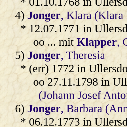
* 01.10.1768 in Ullersd
4)
Jonger
, Klara (Klara
* 12.07.1771 in Ullersd
oo ... mit
Klapper
, 
5)
Jonger
, Theresia
* (err) 1772 in Ullersdo
oo 27.11.1798 in Ul
(Johann Josef Anto
6)
Jonger
, Barbara (An
* 06.12.1773 in Ullersd