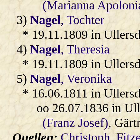
(Marianna Apoloni
3)
Nagel
, Tochter
* 19.11.1809 in Ullersd
4)
Nagel
, Theresia
* 19.11.1809 in Ullersd
5)
Nagel
, Veronika
* 16.06.1811 in Ullersd
oo 26.07.1836 in Ul
(Franz Josef)
, Gärt
Quellen:
Christoph_Fitz