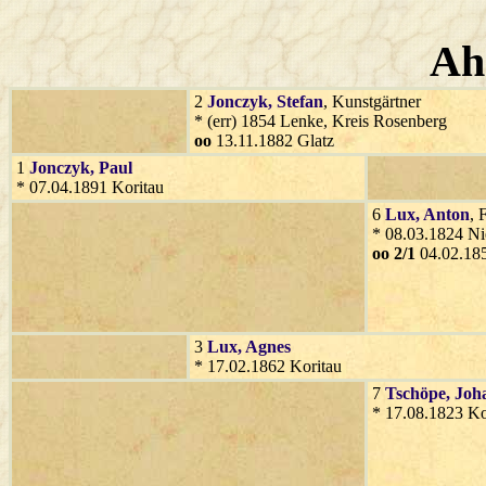
Ah
2
Jonczyk
, Stefan
, Kunstgärtner
* (err) 1854 Lenke, Kreis Rosenberg
oo
13.11.1882 Glatz
1
Jonczyk
, Paul
* 07.04.1891 Koritau
6
Lux
, Anton
, 
* 08.03.1824 Ni
oo 2/1
04.02.185
3
Lux
, Agnes
* 17.02.1862 Koritau
7
Tschöpe
, Jo
* 17.08.1823 Ko