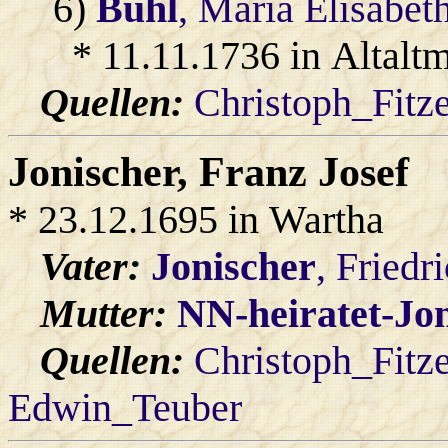
6)
Buhl
, Maria Elisabet
* 11.11.1736 in Altalt
Quellen:
Christoph_Fitz
Jonischer
, Franz Josef
* 23.12.1695 in Wartha
Vater:
Jonischer
, Friedr
Mutter:
NN-heiratet-Jo
Quellen:
Christoph_Fitz
Edwin_Teuber