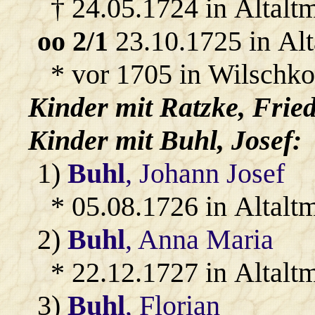
† 24.05.1724 in Altalt
oo 2/1
23.10.1725 in Al
* vor 1705 in Wilschko
Kinder mit
Ratzke
, Frie
Kinder mit
Buhl
, Josef:
1)
Buhl
, Johann Josef
* 05.08.1726 in Altalt
2)
Buhl
, Anna Maria
* 22.12.1727 in Altalt
3)
Buhl
, Florian