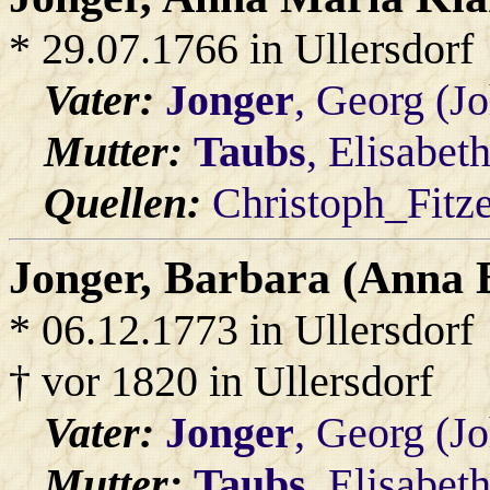
* 29.07.1766 in Ullersdorf
Vater:
Jonger
, Georg (J
Mutter:
Taubs
, Elisabet
Quellen:
Christoph_Fitz
Jonger
, Barbara (Anna 
* 06.12.1773 in Ullersdorf
† vor 1820 in Ullersdorf
Vater:
Jonger
, Georg (J
Mutter:
Taubs
, Elisabet