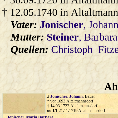
† 12.05.1740 in Altaltmann
Vater:
Jonischer
, Johan
Mutter:
Steiner
, Barbar
Quellen:
Christoph_Fitz
Ah
2
Jonischer
, Johann
, Bauer
* vor 1693 Altaltmannsdorf
† 14.03.1722 Altaltmannsdorf
oo 1/1
21.11.1719 Altaltmannsdorf
1
Jonischer
, Maria Barbara