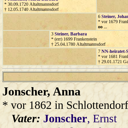
* 30.09.1720 Altaltmannsdorf
† 12.05.1740 Altaltmannsdorf
6
Steiner
, Joha
* vor 1679 Fran
oo
...
3
Steiner
, Barbara
* (err) 1699 Frankenstein
† 25.04.1780 Altaltmannsdorf
7
NN-heiratet-S
* vor 1681 Frank
† 29.01.1721 Ga
Jonscher
, Anna
* vor 1862 in Schlottendor
Vater:
Jonscher
, Ernst