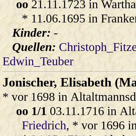
oo
21.11.1723 in Warth
* 11.06.1695 in Franke
Kinder:
-
Quellen:
Christoph_Fitz
Edwin_Teuber
Jonischer
, Elisabeth (Ma
* vor 1698 in Altaltmannsd
oo 1/1
03.11.1716 in Al
Friedrich
, * vor 1696 i