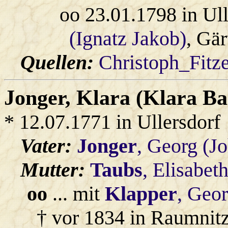
oo 23.01.1798 in Ul
(Ignatz Jakob)
, Gär
Quellen:
Christoph_Fitz
Jonger
, Klara (Klara B
* 12.07.1771 in Ullersdorf
Vater:
Jonger
, Georg (J
Mutter:
Taubs
, Elisabet
oo
... mit
Klapper
, Geo
† vor 1834 in Raumnitz