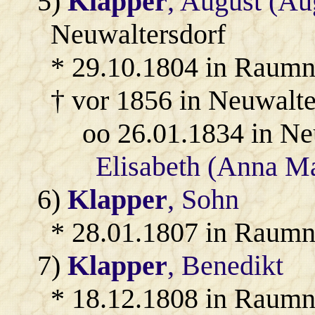
5)
Klapper
, August (Au
Neuwaltersdorf
* 29.10.1804 in Raumni
† vor 1856 in Neuwalte
oo 26.01.1834 in Ne
Elisabeth (Anna Ma
6)
Klapper
, Sohn
* 28.01.1807 in Raumni
7)
Klapper
, Benedikt
* 18.12.1808 in Raumn