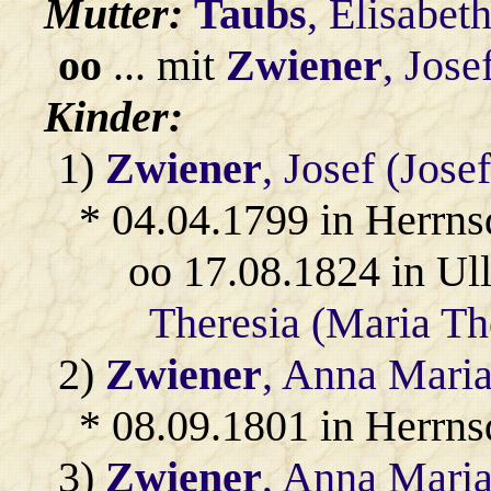
Mutter:
Taubs
, Elisabet
oo
... mit
Zwiener
, Jose
Kinder:
1)
Zwiener
, Josef (Jose
* 04.04.1799 in Herrns
oo 17.08.1824 in Ul
Theresia (Maria The
2)
Zwiener
, Anna Maria
* 08.09.1801 in Herrns
3)
Zwiener
, Anna Maria