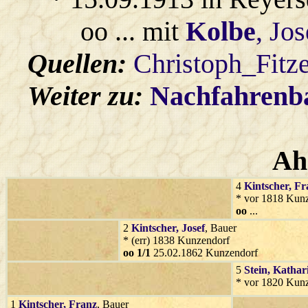
oo ... mit
Kolbe
, Jos
Quellen:
Christoph_Fitz
Weiter zu:
Nachfahren
Ah
4
Kintscher
, Fr
* vor 1818 Kun
oo
...
2
Kintscher
, Josef
, Bauer
* (err) 1838 Kunzendorf
oo 1/1
25.02.1862 Kunzendorf
5
Stein
, Kathar
* vor 1820 Kun
1
Kintscher
, Franz
, Bauer