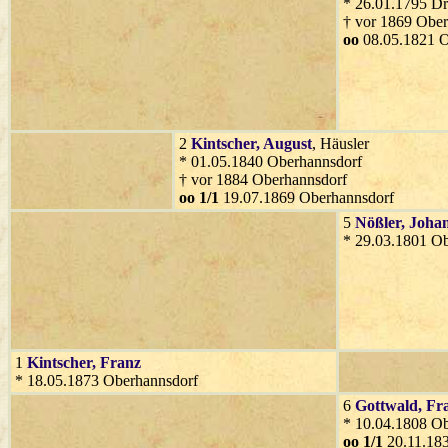
* 26.01.1795 D
† vor 1869 Ober
oo
08.05.1821 O
2
Kintscher
, August
, Häusler
* 01.05.1840 Oberhannsdorf
† vor 1884 Oberhannsdorf
oo 1/1
19.07.1869 Oberhannsdorf
5
Nößler
, Joha
* 29.03.1801 O
1
Kintscher
, Franz
* 18.05.1873 Oberhannsdorf
6
Gottwald
, Fr
* 10.04.1808 O
oo 1/1
20.11.18