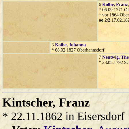
6
Kolbe
, Franz
* 06.09.1771 O
† vor 1864 Ober
oo 2/2
17.02.182
3
Kolbe
, Johanna
* 08.02.1827 Oberhannsdorf
7
Nentwig
, The
* 23.05.1792 S
Kintscher
, Franz
* 22.11.1862 in Eisersdorf