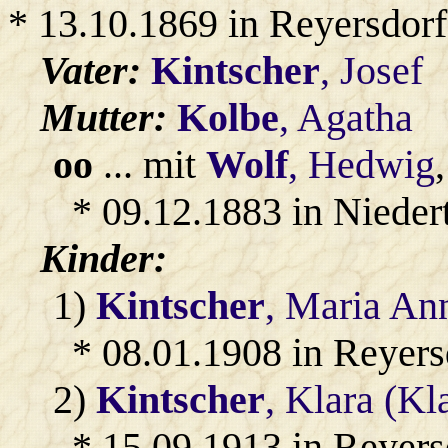
* 13.10.1869 in Reyersdorf
Vater:
Kintscher
, Josef
Mutter:
Kolbe
, Agatha
oo
... mit
Wolf
, Hedwig
,
* 09.12.1883 in Nieder
Kinder:
1)
Kintscher
, Maria An
* 08.01.1908 in Reyers
2)
Kintscher
, Klara (K
* 15.09.1913 in Reyers