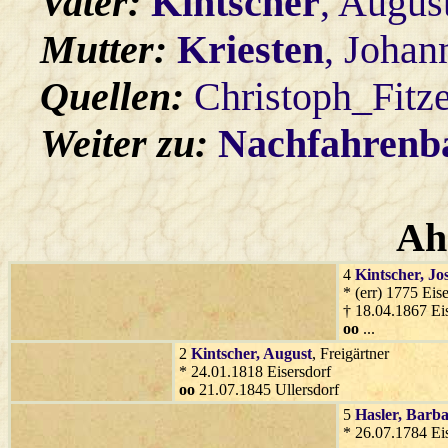
Vater:
Kintscher
, Augus
Mutter:
Kriesten
, Johan
Quellen:
Christoph_Fitz
Weiter zu:
Nachfahren
Ah
4
Kintscher
, Jo
* (err) 1775 Eise
† 18.04.1867 Ei
oo
...
2
Kintscher
, August
, Freigärtner
* 24.01.1818 Eisersdorf
oo
21.07.1845 Ullersdorf
5
Hasler
, Barb
* 26.07.1784 Eis