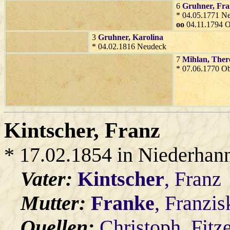
6
Gruhner
, Fr
* 04.05.1771 N
oo
04.11.1794 O
3
Gruhner
, Karolina
* 04.02.1816 Neudeck
7
Mihlan
, Ther
* 07.06.1770 O
Kintscher
, Franz
* 17.02.1854 in Niederhan
Vater:
Kintscher
, Franz
Mutter:
Franke
, Franzi
Quellen:
Christoph_Fitz