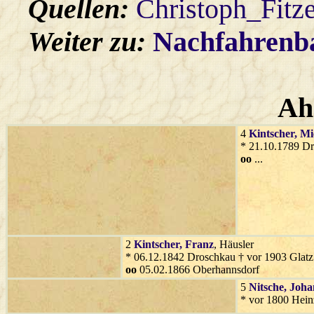
Quellen:
Christoph_Fitz
Weiter zu:
Nachfahren
Ah
4
Kintscher
, Mi
* 21.10.1789 D
oo
...
2
Kintscher
, Franz
, Häusler
* 06.12.1842 Droschkau † vor 1903 Glatz
oo
05.02.1866 Oberhannsdorf
5
Nitsche
, Joh
* vor 1800 Hein