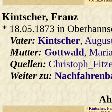
* vor 1820 Hein
Kintscher
, Franz
* 18.05.1873 in Oberhanns
Vater:
Kintscher
, Augus
Mutter:
Gottwald
, Mari
Quellen:
Christoph_Fitz
Weiter zu:
Nachfahren
Ah
4
Kintscher
, Fr