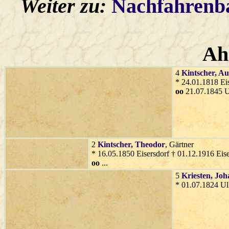
Weiter zu:
Nachfahren
Ah
4
Kintscher
, Au
* 24.01.1818 Ei
oo
21.07.1845 U
2
Kintscher
, Theodor
, Gärtner
* 16.05.1850 Eisersdorf † 01.12.1916 Eise
oo
...
5
Kriesten
, Jo
* 01.07.1824 Ul