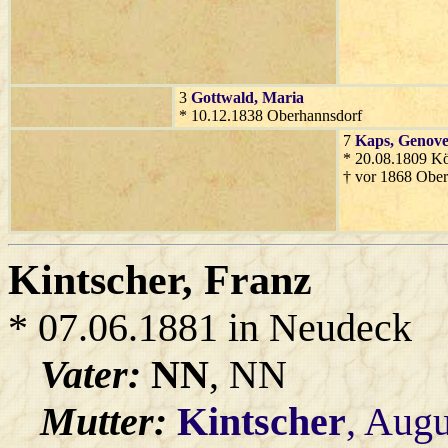
3
Gottwald
, Maria
* 10.12.1838 Oberhannsdorf
7
Kaps
, Genov
* 20.08.1809 Kö
† vor 1868 Ober
Kintscher
, Franz
* 07.06.1881 in Neudeck
Vater:
NN
, NN
Mutter:
Kintscher
, Augu