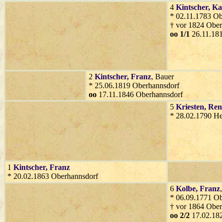
4
Kintscher
, K
* 02.11.1783 O
† vor 1824 Ober
oo 1/1
26.11.18
2
Kintscher
, Franz
, Bauer
* 25.06.1819 Oberhannsdorf
oo
17.11.1846 Oberhannsdorf
5
Kriesten
, Ren
* 28.02.1790 He
1
Kintscher
, Franz
* 20.02.1863 Oberhannsdorf
6
Kolbe
, Franz
* 06.09.1771 O
† vor 1864 Ober
oo 2/2
17.02.182