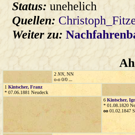
Status:
unehelich
Quellen:
Christoph_Fitz
Weiter zu:
Nachfahren
Ah
2
NN
, NN
o-o 0/0 ...
1
Kintscher
, Franz
* 07.06.1881 Neudeck
6
Kintscher
, Ig
* 01.08.1820 N
oo
01.02.1847 