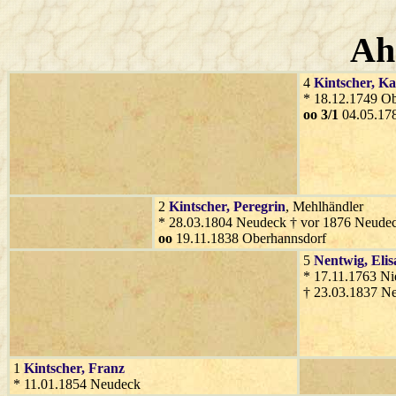
Ah
4
Kintscher
, K
* 18.12.1749 O
oo 3/1
04.05.178
2
Kintscher
, Peregrin
, Mehlhändler
* 28.03.1804 Neudeck † vor 1876 Neude
oo
19.11.1838 Oberhannsdorf
5
Nentwig
, Eli
* 17.11.1763 Ni
† 23.03.1837 N
1
Kintscher
, Franz
* 11.01.1854 Neudeck