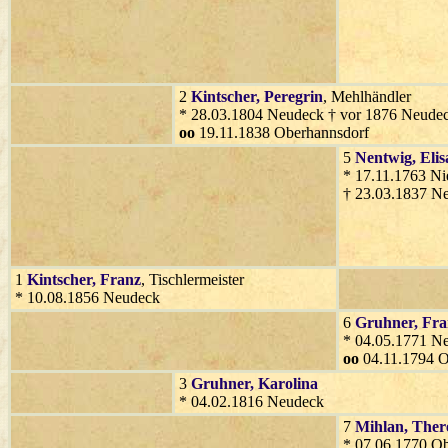
2
Kintscher
, Peregrin
, Mehlhändler
* 28.03.1804 Neudeck † vor 1876 Neude
oo
19.11.1838 Oberhannsdorf
5
Nentwig
, Eli
* 17.11.1763 Ni
† 23.03.1837 N
1
Kintscher
, Franz
, Tischlermeister
* 10.08.1856 Neudeck
6
Gruhner
, Fr
* 04.05.1771 N
oo
04.11.1794 O
3
Gruhner
, Karolina
* 04.02.1816 Neudeck
7
Mihlan
, Ther
* 07.06.1770 O