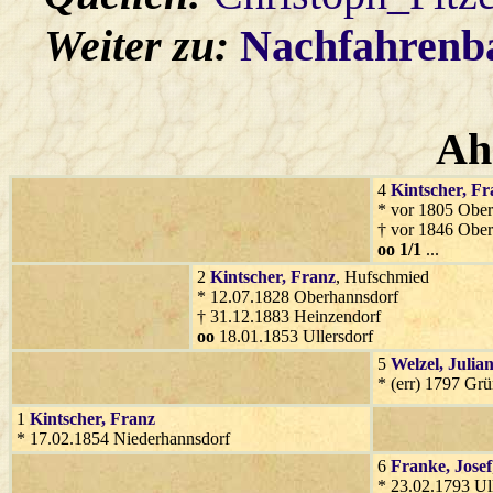
Weiter zu:
Nachfahren
Ah
4
Kintscher
, Fr
* vor 1805 Ober
† vor 1846 Ober
oo 1/1
...
2
Kintscher
, Franz
, Hufschmied
* 12.07.1828 Oberhannsdorf
† 31.12.1883 Heinzendorf
oo
18.01.1853 Ullersdorf
5
Welzel
, Julia
* (err) 1797 Gr
1
Kintscher
, Franz
* 17.02.1854 Niederhannsdorf
6
Franke
, Josef
* 23.02.1793 Ul