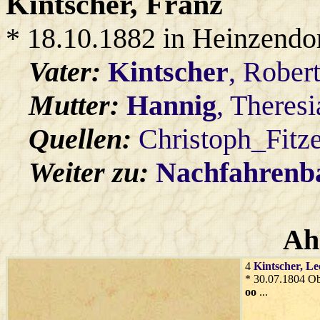
Kintscher
, Franz
* 18.10.1882 in Heinzendo
Vater:
Kintscher
, Rober
Mutter:
Hannig
, Theresi
Quellen:
Christoph_Fitz
Weiter zu:
Nachfahren
Ah
4
Kintscher
, L
* 30.07.1804 O
oo
...