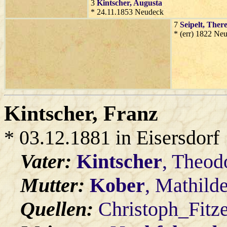
3
Kintscher
, Augusta
* 24.11.1853 Neudeck
7
Seipelt
, There
* (err) 1822 Neu
Kintscher
, Franz
* 03.12.1881 in Eisersdorf
Vater:
Kintscher
, Theod
Mutter:
Kober
, Mathild
Quellen:
Christoph_Fitz