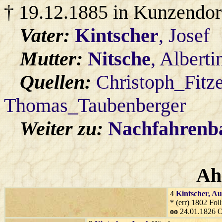
† 19.12.1885 in Kunzendor
Vater:
Kintscher
, Josef
Mutter:
Nitsche
, Alberti
Quellen:
Christoph_Fitz
Thomas_Taubenberger
Weiter zu:
Nachfahren
Ah
4
Kintscher
, Au
* (err) 1802 Fol
oo
24.01.1826 O