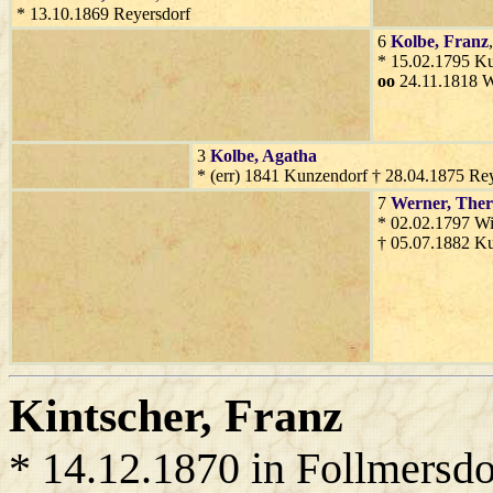
* 13.10.1869 Reyersdorf
6
Kolbe
, Franz
* 15.02.1795 K
oo
24.11.1818 W
3
Kolbe
, Agatha
* (err) 1841 Kunzendorf † 28.04.1875 Re
7
Werner
, Ther
* 02.02.1797 Wi
† 05.07.1882 K
Kintscher
, Franz
* 14.12.1870 in Follmersdo