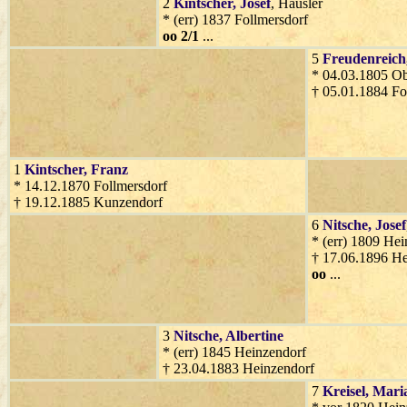
2
Kintscher
, Josef
, Häusler
* (err) 1837 Follmersdorf
oo 2/1
...
5
Freudenreich
* 04.03.1805 O
† 05.01.1884 Fo
1
Kintscher
, Franz
* 14.12.1870 Follmersdorf
† 19.12.1885 Kunzendorf
6
Nitsche
, Josef
* (err) 1809 He
† 17.06.1896 He
oo
...
3
Nitsche
, Albertine
* (err) 1845 Heinzendorf
† 23.04.1883 Heinzendorf
7
Kreisel
, Mari