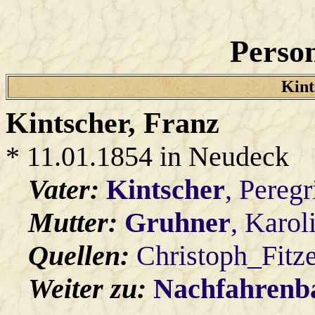
Person
Kint
Kintscher
, Franz
* 11.01.1854 in Neudeck
Vater:
Kintscher
, Peregr
Mutter:
Gruhner
, Karol
Quellen:
Christoph_Fitz
Weiter zu:
Nachfahren