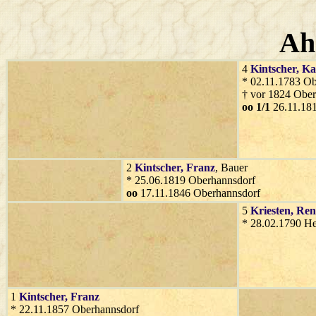
Ah
4
Kintscher
, K
* 02.11.1783 O
† vor 1824 Ober
oo 1/1
26.11.18
2
Kintscher
, Franz
, Bauer
* 25.06.1819 Oberhannsdorf
oo
17.11.1846 Oberhannsdorf
5
Kriesten
, Ren
* 28.02.1790 He
1
Kintscher
, Franz
* 22.11.1857 Oberhannsdorf