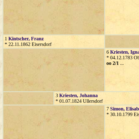
1
Kintscher
, Franz
* 22.11.1862 Eisersdorf
6
Kriesten
, Ign
* 04.12.1783 O
oo 2/1
...
3
Kriesten
, Johanna
* 01.07.1824 Ullersdorf
7
Simon
, Elisa
* 30.10.1799 Eis