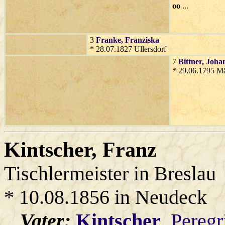
oo
...
3
Franke
, Franziska
* 28.07.1827 Ullersdorf
7
Bittner
, Joha
* 29.06.1795 Mä
Kintscher
, Franz
Tischlermeister in Breslau
* 10.08.1856 in Neudeck
Vater:
Kintscher
, Peregr