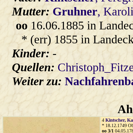
Mutter:
Gruhner
, Karol
oo
16.06.1885 in Lande
* (err) 1855 in Landeck
Kinder:
-
Quellen:
Christoph_Fitz
Weiter zu:
Nachfahren
Ah
4
Kintscher
, K
* 18.12.1749 O
oo 3/1
04.05.178