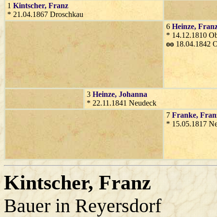
1
Kintscher
, Franz
* 21.04.1867 Droschkau
6
Heinze
, Fran
* 14.12.1810 O
oo
18.04.1842 O
3
Heinze
, Johanna
* 22.11.1841 Neudeck
7
Franke
, Fran
* 15.05.1817 N
Kintscher
, Franz
Bauer in Reyersdorf