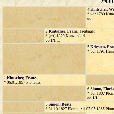
4
Kintscher
, W
* vor 1780 Kunz
oo
...
2
Kintscher
, Franz
, Freibauer
* (err) 1820 Kunzendorf
oo 1/1
...
5
Kriesten
, Fra
* vor 1791 Hein
1
Kintscher
, Franz
* 06.01.1857 Plomnitz
6
Simon
, Flori
* vor 1807 Plomn
oo 1/1
...
3
Simon
, Beata
* 31.10.1827 Plomnitz † 07.05.1865 Plom