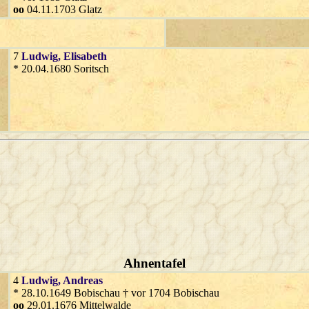
oo
04.11.1703 Glatz
7
Ludwig
, Elisabeth
* 20.04.1680 Soritsch
Ahnentafel
4
Ludwig
, Andreas
* 28.10.1649 Bobischau † vor 1704 Bobischau
oo
29.01.1676 Mittelwalde