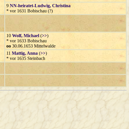
9
NN-heiratet-Ludwig
, Christina
* vor 1631 Bobischau (?)
10
Wolf
, Michael
(
>>
)
* vor 1633 Bobischau
oo
30.06.1653 Mittelwalde
11
Mattig
, Anna
(
>>
)
* vor 1635 Steinbach