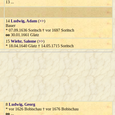
13 ...
14
Ludwig
, Adam
(
>>
)
Bauer
* 07.09.1636 Soritsch † vor 1697 Soritsch
oo
30.01.1661 Glatz
15
Wiehr
, Salome
(
>>
)
* 18.04.1640 Glatz † 14.05.1715 Soritsch
8
Ludwig
, Georg
* vor 1626 Bobischau † vor 1676 Bobischau
oo
...