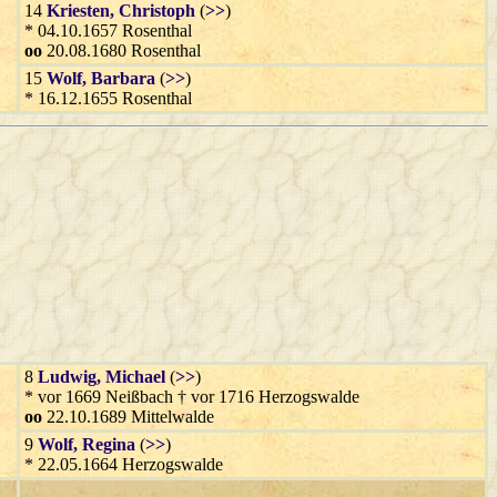
14
Kriesten
, Christoph
(
>>
)
* 04.10.1657 Rosenthal
oo
20.08.1680 Rosenthal
15
Wolf
, Barbara
(
>>
)
* 16.12.1655 Rosenthal
8
Ludwig
, Michael
(
>>
)
* vor 1669 Neißbach † vor 1716 Herzogswalde
oo
22.10.1689 Mittelwalde
9
Wolf
, Regina
(
>>
)
* 22.05.1664 Herzogswalde