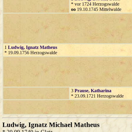
* vor 1724 Herzogswalde
oo
19.10.1745 Mittelwalde
1
Ludwig
, Ignatz Matheus
* 19.09.1756 Herzogswalde
3
Prause
, Katharina
* 23.09.1721 Herzogswalde
Ludwig
, Ignatz Michael Matheus
* 20.09.1740 in Glatz