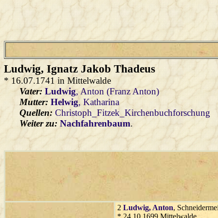
Ludwig
, Ignatz Jakob Thadeus
* 16.07.1741 in Mittelwalde
Vater:
Ludwig
, Anton (Franz Anton)
Mutter:
Helwig
, Katharina
Quellen:
Christoph_Fitzek_Kirchenbuchforschung
Weiter zu:
Nachfahrenbaum
.
2
Ludwig
, Anton
, Schneidermei
* 24.10.1699 Mittelwalde