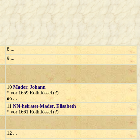
8 ...
9 ...
10
Mader
, Johann
* vor 1659 Rothflössel (?)
oo
...
11
NN-heiratet-Mader
, Elisabeth
* vor 1661 Rothflössel (?)
12 ...