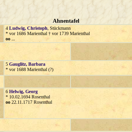
Ahnentafel
4
Ludwig
, Christoph
, Stückmann
* vor 1686 Marienthal † vor 1739 Marienthal
oo
...
5
Gauglitz
, Barbara
* vor 1688 Marienthal (?)
6
Helwig
, Georg
* 10.02.1694 Rosenthal
oo
22.11.1717 Rosenthal