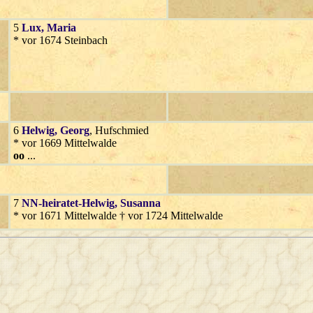
5
Lux
, Maria
* vor 1674 Steinbach
6
Helwig
, Georg
, Hufschmied
* vor 1669 Mittelwalde
oo
...
7
NN-heiratet-Helwig
, Susanna
* vor 1671 Mittelwalde † vor 1724 Mittelwalde