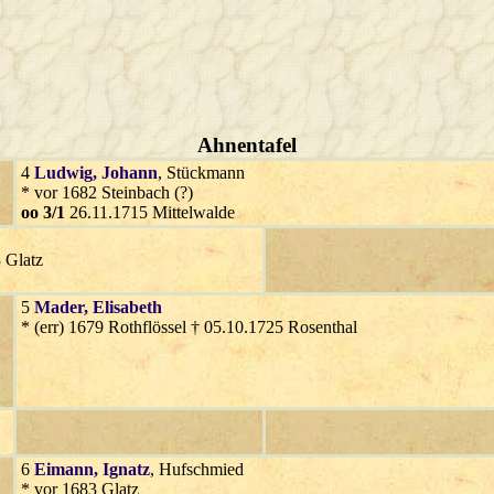
Ahnentafel
4
Ludwig
, Johann
, Stückmann
* vor 1682 Steinbach (?)
oo 3/1
26.11.1715 Mittelwalde
 Glatz
5
Mader
, Elisabeth
* (err) 1679 Rothflössel † 05.10.1725 Rosenthal
6
Eimann
, Ignatz
, Hufschmied
* vor 1683 Glatz