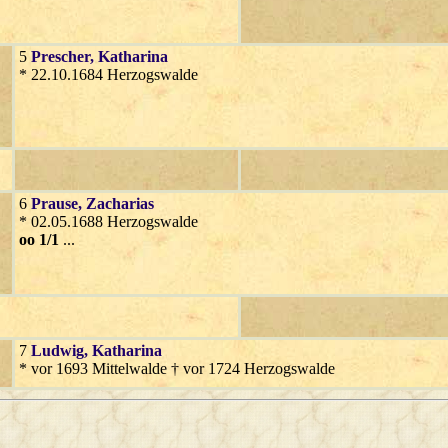
5
Prescher
, Katharina
* 22.10.1684 Herzogswalde
6
Prause
, Zacharias
* 02.05.1688 Herzogswalde
oo 1/1
...
7
Ludwig
, Katharina
* vor 1693 Mittelwalde † vor 1724 Herzogswalde