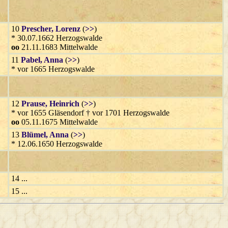
10
Prescher
, Lorenz
(
>>
)
* 30.07.1662 Herzogswalde
oo
21.11.1683 Mittelwalde
11
Pabel
, Anna
(
>>
)
* vor 1665 Herzogswalde
12
Prause
, Heinrich
(
>>
)
* vor 1655 Gläsendorf † vor 1701 Herzogswalde
oo
05.11.1675 Mittelwalde
13
Blümel
, Anna
(
>>
)
* 12.06.1650 Herzogswalde
14 ...
15 ...