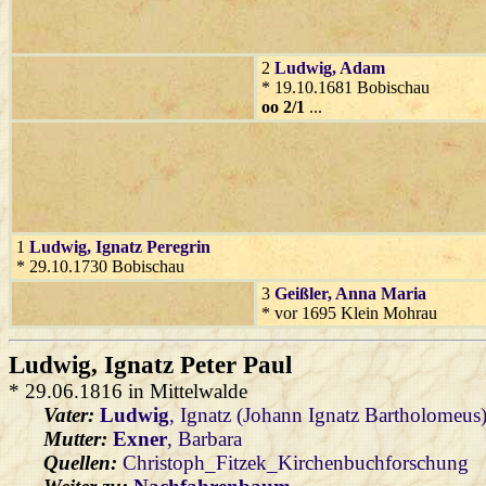
2
Ludwig
, Adam
* 19.10.1681 Bobischau
oo 2/1
...
1
Ludwig
, Ignatz Peregrin
* 29.10.1730 Bobischau
3
Geißler
, Anna Maria
* vor 1695 Klein Mohrau
Ludwig
, Ignatz Peter Paul
* 29.06.1816 in Mittelwalde
Vater:
Ludwig
, Ignatz (Johann Ignatz Bartholomeus
Mutter:
Exner
, Barbara
Quellen:
Christoph_Fitzek_Kirchenbuchforschung