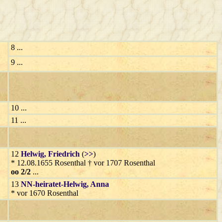
8 ...
9 ...
10 ...
11 ...
12
Helwig
, Friedrich
(
>>
)
* 12.08.1655 Rosenthal † vor 1707 Rosenthal
oo 2/2
...
13
NN-heiratet-Helwig
, Anna
* vor 1670 Rosenthal