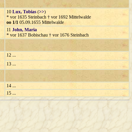
10
Lux
, Tobias
(
>>
)
* vor 1635 Steinbach † vor 1692 Mittelwalde
oo 1/1
05.09.1655 Mittelwalde
11
John
, Maria
* vor 1637 Bobischau † vor 1676 Steinbach
12 ...
13 ...
14 ...
15 ...