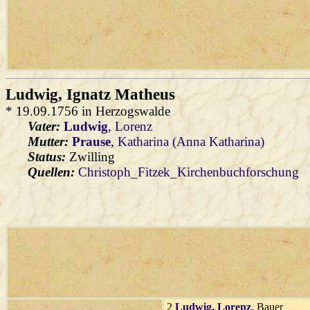
Ludwig
, Ignatz Matheus
* 19.09.1756 in Herzogswalde
Vater:
Ludwig
, Lorenz
Mutter:
Prause
, Katharina (Anna Katharina)
Status:
Zwilling
Quellen:
Christoph_Fitzek_Kirchenbuchforschung
2
Ludwig
, Lorenz
, Bauer