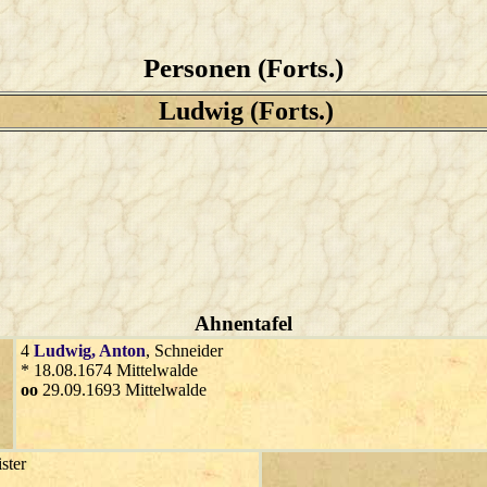
Personen (Forts.)
Ludwig (Forts.)
Ahnentafel
4
Ludwig
, Anton
, Schneider
* 18.08.1674 Mittelwalde
oo
29.09.1693 Mittelwalde
ster