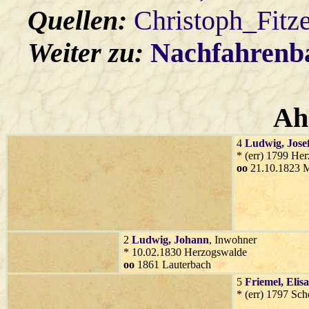
Quellen:
Christoph_Fitz
Weiter zu:
Nachfahren
Ah
4
Ludwig
, Jose
* (err) 1799 He
oo
21.10.1823 M
2
Ludwig
, Johann
, Inwohner
* 10.02.1830 Herzogswalde
oo
1861 Lauterbach
5
Friemel
, Elis
* (err) 1797 Sch