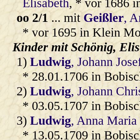
Elisabeth
, * vor 1686 
oo 2/1
... mit
Geißler
, 
* vor 1695 in Klein Mo
Kinder mit
Schönig
, Eli
1)
Ludwig
, Johann Jose
* 28.01.1706 in Bobis
2)
Ludwig
, Johann Chri
* 03.05.1707 in Bobis
3)
Ludwig
, Anna Maria
* 13.05.1709 in Bobis