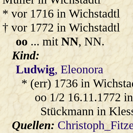
* vor 1716 in Wichstadtl
† vor 1772 in Wichstadtl
oo
... mit
NN
, NN.
Kind:
Ludwig
, Eleonora
* (err) 1736 in Wichsta
oo 1/2 16.11.1772 i
Stückmann in Kles
Quellen:
Christoph_Fitz