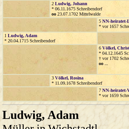
2
Ludwig
, Johann
* 06.11.1675 Schreibendorf
oo
23.07.1702 Mittelwalde
5
NN-heiratet-
* vor 1657 Schr
1
Ludwig
, Adam
* 20.04.1715 Schreibendorf
6
Völkel
, Chris
* 04.12.1645 Sc
† vor 1702 Schr
oo
...
3
Völkel
, Rosina
* 11.09.1678 Schreibendorf
7
NN-heiratet-
* vor 1659 Schr
Ludwig
, Adam
Müller in Wichstadtl