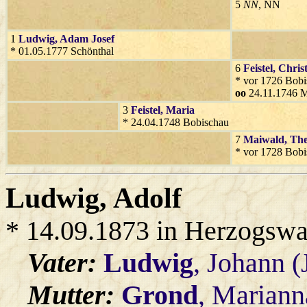
5
NN
, NN
1
Ludwig
, Adam Josef
* 01.05.1777 Schönthal
6
Feistel
, Chris
* vor 1726 Bobi
oo
24.11.1746 M
3
Feistel
, Maria
* 24.04.1748 Bobischau
7
Maiwald
, Th
* vor 1728 Bobi
Ludwig
, Adolf
* 14.09.1873 in Herzogswa
Vater:
Ludwig
, Johann (
Mutter:
Grond
, Mariann