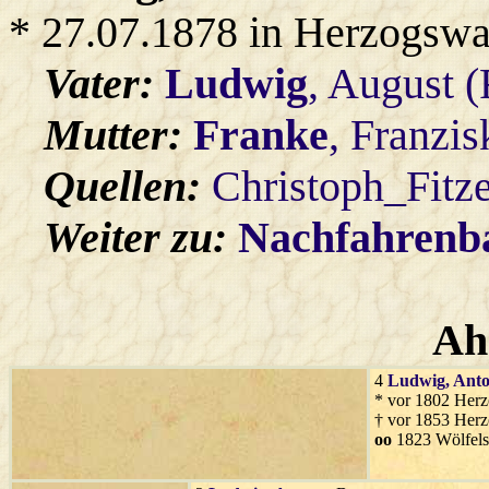
* 27.07.1878 in Herzogswa
Vater:
Ludwig
, August 
Mutter:
Franke
, Franzis
Quellen:
Christoph_Fitz
Weiter zu:
Nachfahren
Ah
4
Ludwig
, Ant
* vor 1802 Her
† vor 1853 Her
oo
1823 Wölfels