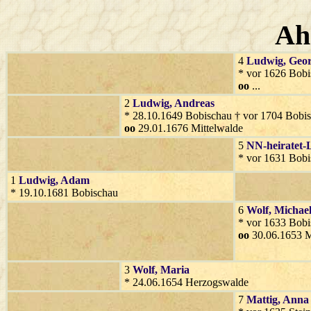
Ah
4
Ludwig
, Geo
* vor 1626 Bobi
oo
...
2
Ludwig
, Andreas
* 28.10.1649 Bobischau † vor 1704 Bobi
oo
29.01.1676 Mittelwalde
5
NN-heiratet-
* vor 1631 Bobi
1
Ludwig
, Adam
* 19.10.1681 Bobischau
6
Wolf
, Michae
* vor 1633 Bobi
oo
30.06.1653 M
3
Wolf
, Maria
* 24.06.1654 Herzogswalde
7
Mattig
, Anna