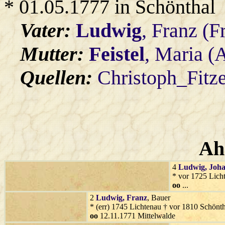
* 01.05.1777 in Schönthal
Vater:
Ludwig
, Franz (F
Mutter:
Feistel
, Maria (
Quellen:
Christoph_Fitz
Ah
4
Ludwig
, Joh
* vor 1725 Lich
oo
...
2
Ludwig
, Franz
, Bauer
* (err) 1745 Lichtenau † vor 1810 Schönth
oo
12.11.1771 Mittelwalde