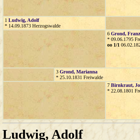
1
Ludwig
, Adolf
* 14.09.1873 Herzogswalde
6
Grond
, Fran
* 09.06.1795 Fr
oo 1/1
06.02.182
3
Grond
, Marianna
* 25.10.1831 Freiwalde
7
Birnkraut
, J
* 22.08.1801 Fr
Ludwig
, Adolf