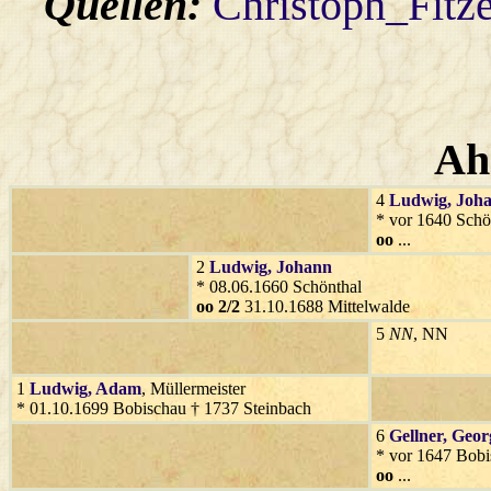
Quellen:
Christoph_Fitz
Ah
4
Ludwig
, Joh
* vor 1640 Schö
oo
...
2
Ludwig
, Johann
* 08.06.1660 Schönthal
oo 2/2
31.10.1688 Mittelwalde
5
NN
, NN
1
Ludwig
, Adam
, Müllermeister
* 01.10.1699 Bobischau † 1737 Steinbach
6
Gellner
, Geor
* vor 1647 Bobi
oo
...