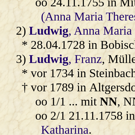
oo 24.11.1755 in Mi
(Anna Maria There
2)
Ludwig
, Anna Maria
* 28.04.1728 in Bobis
3)
Ludwig
, Franz
, Müll
* vor 1734 in Steinbach
† vor 1789 in Altgersdo
oo 1/1 ... mit
NN
, N
oo 2/1 21.11.1758 i
Katharina
.