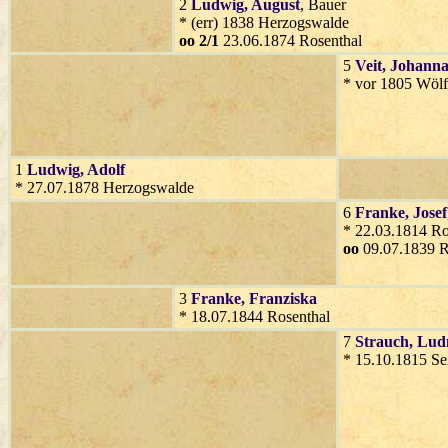
2
Ludwig
, August
, Bauer
* (err) 1838 Herzogswalde
oo 2/1
23.06.1874 Rosenthal
5
Veit
, Johann
* vor 1805 Wölf
1
Ludwig
, Adolf
* 27.07.1878 Herzogswalde
6
Franke
, Josef
* 22.03.1814 Ro
oo
09.07.1839 R
3
Franke
, Franziska
* 18.07.1844 Rosenthal
7
Strauch
, Lud
* 15.10.1815 Se