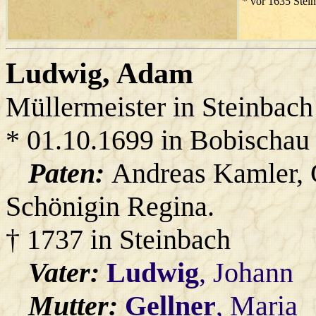
* vor 1635 Stei
Ludwig
, Adam
Müllermeister in Steinbach
* 01.10.1699 in Bobischau
Paten:
Andreas Kamler, 
Schönigin Regina.
† 1737 in Steinbach
Vater:
Ludwig
, Johann
Mutter:
Gellner
, Maria