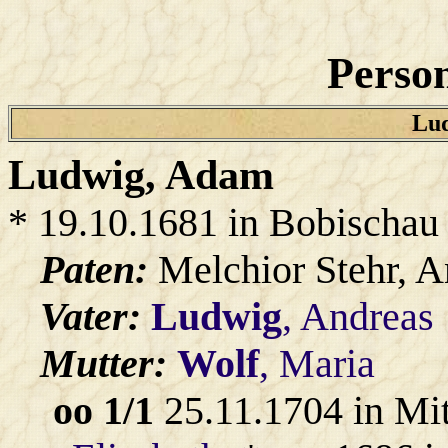
Person
Lud
Ludwig
, Adam
* 19.10.1681 in Bobischau
Paten:
Melchior Stehr, A
Vater:
Ludwig
, Andreas
Mutter:
Wolf
, Maria
oo 1/1
25.11.1704 in Mi