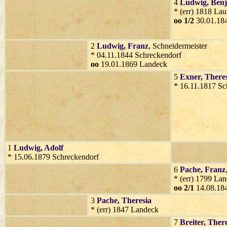
4
Ludwig
, Ben
* (err) 1818 Lau
oo 1/2
30.01.184
2
Ludwig
, Franz
, Schneidermeister
* 04.11.1844 Schreckendorf
oo
19.01.1869 Landeck
5
Exner
, There
* 16.11.1817 Sc
1
Ludwig
, Adolf
* 15.06.1879 Schreckendorf
6
Pache
, Franz
* (err) 1799 La
oo 2/1
14.08.18
3
Pache
, Theresia
* (err) 1847 Landeck
7
Breiter
, Ther