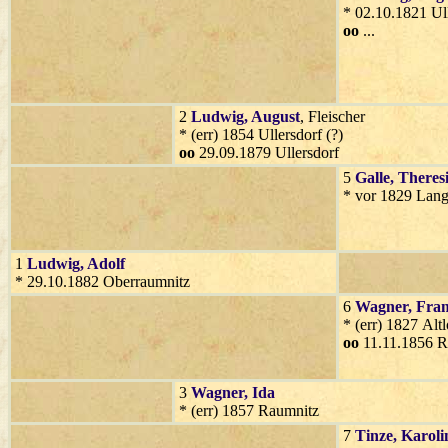
* 02.10.1821 Ul
oo
...
2
Ludwig
, August
, Fleischer
* (err) 1854 Ullersdorf (?)
oo
29.09.1879 Ullersdorf
5
Galle
, Theres
* vor 1829 Lan
1
Ludwig
, Adolf
* 29.10.1882 Oberraumnitz
6
Wagner
, Fra
* (err) 1827 Alt
oo
11.11.1856 R
3
Wagner
, Ida
* (err) 1857 Raumnitz
7
Tinze
, Karoli