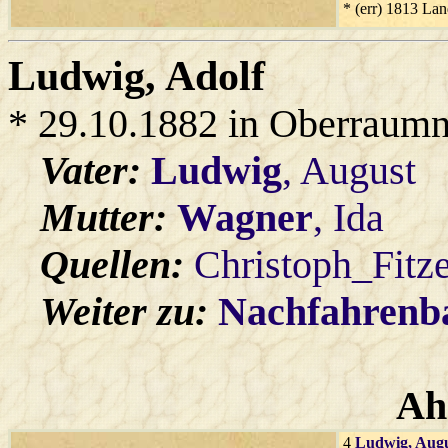
* (err) 1813 La
Ludwig
, Adolf
* 29.10.1882 in Oberraumn
Vater:
Ludwig
, August
Mutter:
Wagner
, Ida
Quellen:
Christoph_Fitz
Weiter zu:
Nachfahren
Ah
4
Ludwig
, Aug