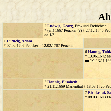
Ah
2
Ludwig
, Georg
, Erb- und Freirichter
* (err) 1667 Peucker (?) † 27.12.1745 Peu
oo 1/2
...
1
Ludwig
, Adam
* 07.02.1707 Peucker † 12.02.1707 Peucker
6
Hannig
, Tobi
* 13.06.1642 Ma
oo 1/1
13.11.166
3
Hannig
, Elisabeth
* 21.11.1669 Marienthal † 18.03.1720 Pe
7
Birnkraut
, S
* 08.03.1643 Fr