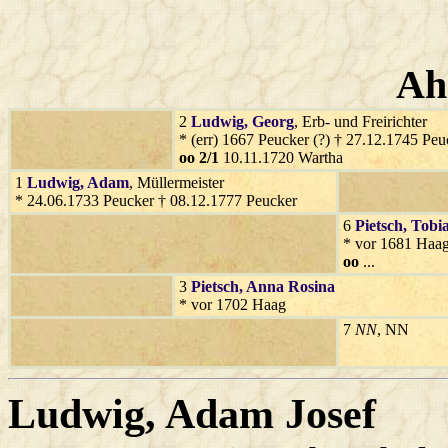
Ah
2
Ludwig
, Georg
, Erb- und Freirichter
* (err) 1667 Peucker (?) † 27.12.1745 Peu
oo 2/1
10.11.1720 Wartha
1
Ludwig
, Adam
, Müllermeister
* 24.06.1733 Peucker † 08.12.1777 Peucker
6
Pietsch
, Tobi
* vor 1681 Haa
oo
...
3
Pietsch
, Anna Rosina
* vor 1702 Haag
7
NN
, NN
Ludwig
, Adam Josef