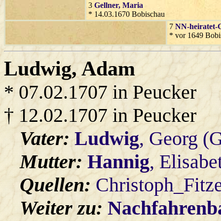
3
Gellner
, Maria
* 14.03.1670 Bobischau
7
NN-heiratet-G
* vor 1649 Bobi
Ludwig
, Adam
* 07.02.1707 in Peucker
† 12.02.1707 in Peucker
Vater:
Ludwig
, Georg (
Mutter:
Hannig
, Elisabe
Quellen:
Christoph_Fitz
Weiter zu:
Nachfahren