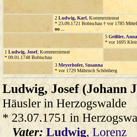
2
Ludwig
, Karl
, Kommerzienrat
* 23.09.1721 Bobischau † vor 1785 Mitte
oo
...
5
Geißler
, Ann
* vor 1695 Kle
1
Ludwig
, Josef
, Kommerzienrat
* 09.01.1748 Bobischau
3
Meyerhofer
, Susanna
* vor 1729 Mährisch Schönberg
Ludwig
, Josef (Johann J
Häusler in Herzogswalde
* 23.07.1751 in Herzogswa
Vater:
Ludwig
, Lorenz