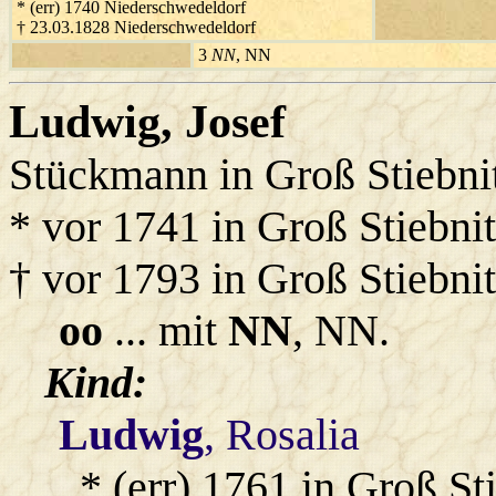
* (err) 1740 Niederschwedeldorf
† 23.03.1828 Niederschwedeldorf
3
NN
, NN
Ludwig
, Josef
Stückmann in Groß Stiebni
* vor 1741 in Groß Stiebni
† vor 1793 in Groß Stiebni
oo
... mit
NN
, NN.
Kind:
Ludwig
, Rosalia
* (err) 1761 in Groß St