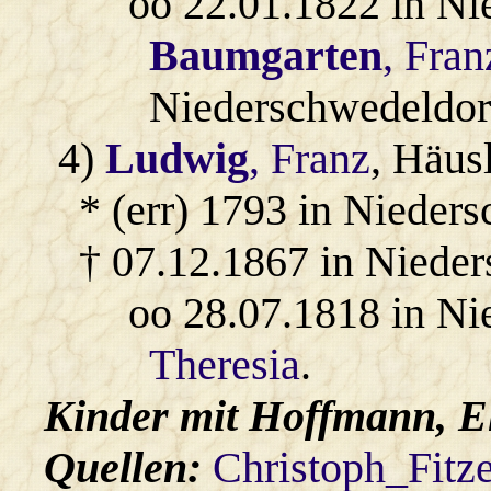
oo 22.01.1822 in Ni
Baumgarten
, Fran
Niederschwedeldor
4)
Ludwig
, Franz
, Häus
* (err) 1793 in Nieders
† 07.12.1867 in Niede
oo 28.07.1818 in N
Theresia
.
Kinder mit
Hoffmann
, E
Quellen:
Christoph_Fitz