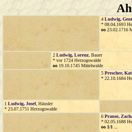
Ah
4
Ludwig
, Geo
* 08.04.1693 H
oo
23.02.1716 M
2
Ludwig
, Lorenz
, Bauer
* vor 1724 Herzogswalde
oo
19.10.1745 Mittelwalde
5
Prescher
, Ka
* 22.10.1684 H
1
Ludwig
, Josef
, Häusler
* 23.07.1751 Herzogswalde
6
Prause
, Zach
* 02.05.1688 H
oo 1/1
...