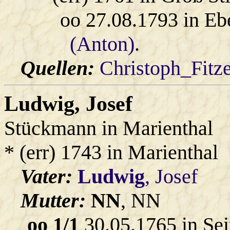
oo 27.08.1793 in Eb
(Anton)
.
Quellen:
Christoph_Fitz
Ludwig
, Josef
Stückmann in Marienthal
* (err) 1743 in Marienthal
Vater:
Ludwig
, Josef
Mutter:
NN
, NN
oo 1/1
30.05.1765 in Sei