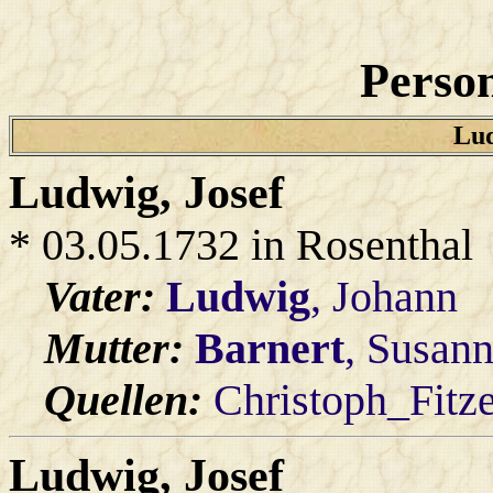
Person
Lud
Ludwig
, Josef
* 03.05.1732 in Rosenthal
Vater:
Ludwig
, Johann
Mutter:
Barnert
, Susan
Quellen:
Christoph_Fitz
Ludwig
, Josef