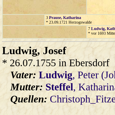
3
Prause
, Katharina
* 23.09.1721 Herzogswalde
7
Ludwig
, Kat
* vor 1693 Mitt
Ludwig
, Josef
* 26.07.1755 in Ebersdorf
Vater:
Ludwig
, Peter (J
Mutter:
Steffel
, Katharin
Quellen:
Christoph_Fitz