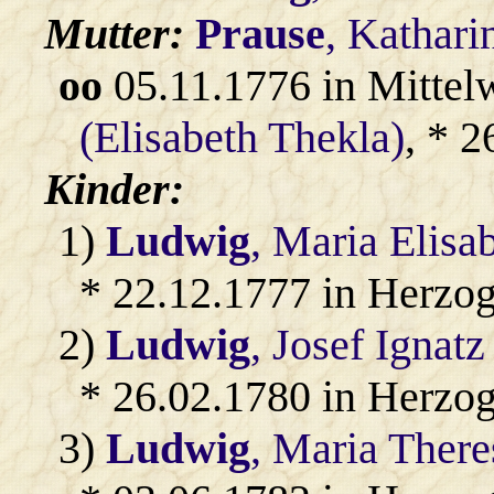
Mutter:
Prause
, Kathari
oo
05.11.1776 in Mittel
(Elisabeth Thekla)
, * 
Kinder:
1)
Ludwig
, Maria Elisa
* 22.12.1777 in Herzo
2)
Ludwig
, Josef Ignatz
* 26.02.1780 in Herzo
3)
Ludwig
, Maria There