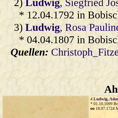
2)
Ludwig
, Siegfried Jo
* 12.04.1792 in Bobis
3)
Ludwig
, Rosa Paulin
* 04.04.1807 in Bobis
Quellen:
Christoph_Fitz
Ah
4
Ludwig
, Ad
* 01.10.1699 Bo
oo
18.07.1724 M