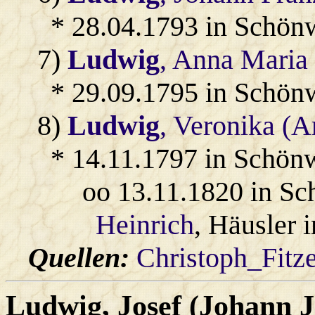
* 28.04.1793 in Schön
7)
Ludwig
, Anna Maria
* 29.09.1795 in Schön
8)
Ludwig
, Veronika (
* 14.11.1797 in Schön
oo 13.11.1820 in S
Heinrich
, Häusler 
Quellen:
Christoph_Fitz
Ludwig
, Josef (Johann J