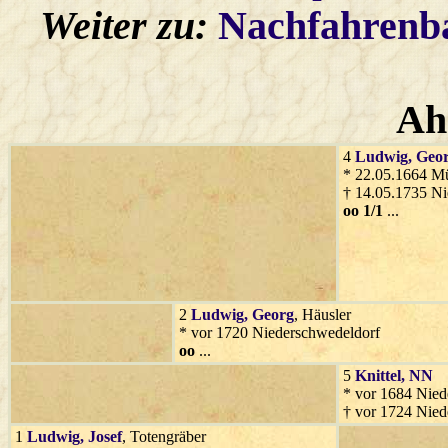
Weiter zu:
Nachfahren
Ah
4
Ludwig
, Geo
* 22.05.1664 M
† 14.05.1735 Ni
oo 1/1
...
2
Ludwig
, Georg
, Häusler
* vor 1720 Niederschwedeldorf
oo
...
5
Knittel
, NN
* vor 1684 Nied
† vor 1724 Nied
1
Ludwig
, Josef
, Totengräber