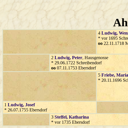
Ah
4
Ludwig
, Wen
* vor 1695 Schr
oo
22.11.1718 M
2
Ludwig
, Peter
, Hausgenosse
* 29.06.1722 Schreibendorf
oo
07.11.1753 Ebersdorf
5
Friebe
, Mari
* 20.11.1696 Sc
1
Ludwig
, Josef
* 26.07.1755 Ebersdorf
3
Steffel
, Katharina
* vor 1735 Ebersdorf