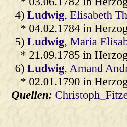
* 03.06.1782 in Herzo
4)
Ludwig
, Elisabeth T
* 04.02.1784 in Herzo
5)
Ludwig
, Maria Elisa
* 21.09.1785 in Herzo
6)
Ludwig
, Amand And
* 02.01.1790 in Herzo
Quellen:
Christoph_Fitz