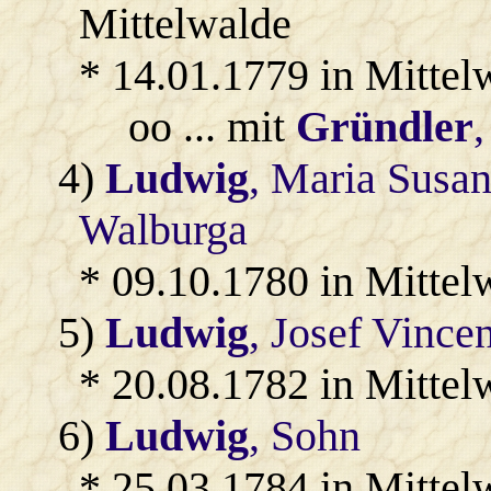
Mittelwalde
* 14.01.1779 in Mittel
oo ... mit
Gründler
4)
Ludwig
, Maria Susa
Walburga
* 09.10.1780 in Mittel
5)
Ludwig
, Josef Vince
* 20.08.1782 in Mittel
6)
Ludwig
, Sohn
* 25.03.1784 in Mittel