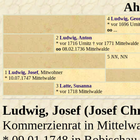
Ah
4
Ludwig
, Geo
* vor 1696 Urni
oo
...
2
Ludwig
, Anton
* vor 1716 Urnitz † vor 1771 Mittelwalde
oo
08.02.1736 Mittelwalde
5
NN
, NN
1
Ludwig
, Josef
, Mitwohner
* 10.07.1747 Mittelwalde
3
Latte
, Susanna
* vor 1718 Mittelwalde
Ludwig
, Josef (Josef Ch
Kommerzienrat in Mittelw
* 09.01.1748 in Bobischau