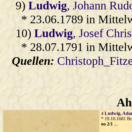
9)
Ludwig
, Johann Rudo
* 23.06.1789 in Mittel
10)
Ludwig
, Josef Chri
* 28.07.1791 in Mittel
Quellen:
Christoph_Fitz
Ah
4
Ludwig
, Ad
* 19.10.1681 B
oo 2/1
...