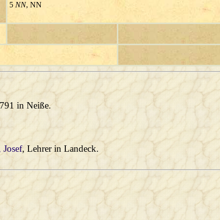
5
NN
, NN
 1791 in Neiße.
, Josef
, Lehrer in Landeck.