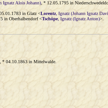
n Ignatz Alois Johann)
, * 12.05.1795 in Niederschwedeldo
 05.01.1783 in Glatz <
Lorentz
, Ignatz (Johann Ignatz Dav
75 in Oberhalbendorf <
Tschöpe
, Ignatz (Ignatz Anton)
>.
, * 04.10.1863 in Mittelwalde.