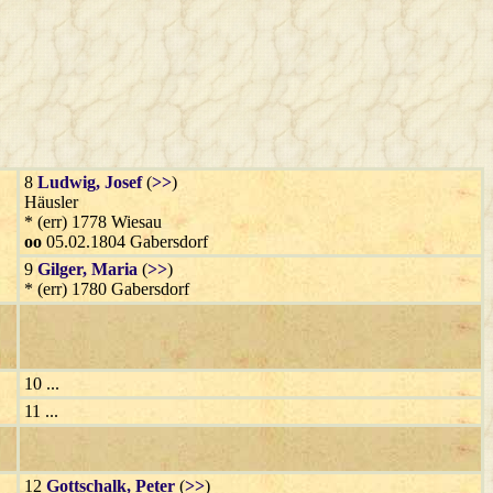
8
Ludwig
, Josef
(
>>
)
Häusler
* (err) 1778 Wiesau
oo
05.02.1804 Gabersdorf
9
Gilger
, Maria
(
>>
)
* (err) 1780 Gabersdorf
10 ...
11 ...
12
Gottschalk
, Peter
(
>>
)