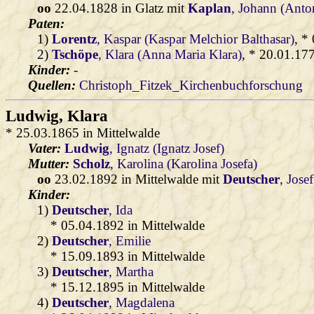
oo
22.04.1828 in Glatz mit
Kaplan
, Johann (Anto
Paten:
1)
Lorentz
, Kaspar (Kaspar Melchior Balthasar)
, *
2)
Tschöpe
, Klara (Anna Maria Klara)
, * 20.01.17
Kinder:
-
Quellen:
Christoph_Fitzek_Kirchenbuchforschung
Ludwig
, Klara
* 25.03.1865 in Mittelwalde
Vater:
Ludwig
, Ignatz (Ignatz Josef)
Mutter:
Scholz
, Karolina (Karolina Josefa)
oo
23.02.1892 in Mittelwalde mit
Deutscher
, Josef
Kinder:
1)
Deutscher
, Ida
* 05.04.1892 in Mittelwalde
2)
Deutscher
, Emilie
* 15.09.1893 in Mittelwalde
3)
Deutscher
, Martha
* 15.12.1895 in Mittelwalde
4)
Deutscher
, Magdalena