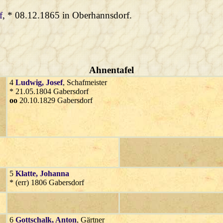
f
, * 08.12.1865 in Oberhannsdorf.
Ahnentafel
4
Ludwig
, Josef
, Schafmeister
* 21.05.1804 Gabersdorf
oo
20.10.1829 Gabersdorf
5
Klatte
, Johanna
* (err) 1806 Gabersdorf
6
Gottschalk
, Anton
, Gärtner