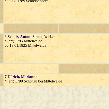
* 03.08.1789 Schreibendorf
6
Scholz
, Anton
, Strumpfwirker
* (err) 1795 Mittelwalde
oo
18.01.1825 Mittelwalde
7
Ullrich
, Marianna
* (err) 1790 Schönau bei Mittelwalde