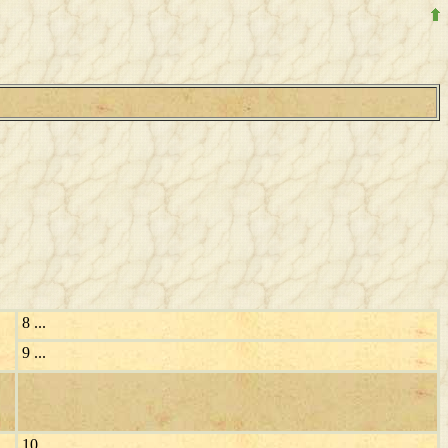
8 ...
9 ...
10 ...