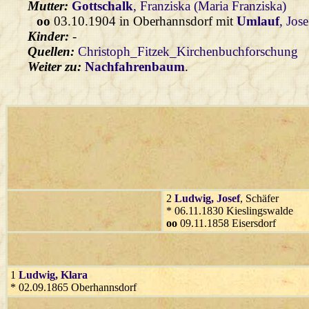
Mutter:
Gottschalk
, Franziska (Maria Franziska)
oo
03.10.1904 in Oberhannsdorf mit
Umlauf
, Jose
Kinder:
-
Quellen:
Christoph_Fitzek_Kirchenbuchforschung
Weiter zu:
Nachfahrenbaum
.
2
Ludwig
, Josef
, Schäfer
* 06.11.1830 Kieslingswalde
oo
09.11.1858 Eisersdorf
1
Ludwig
, Klara
* 02.09.1865 Oberhannsdorf