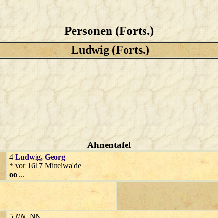
Personen (Forts.)
Ludwig (Forts.)
Ahnentafel
4
Ludwig
, Georg
* vor 1617 Mittelwalde
oo
...
5
NN
, NN