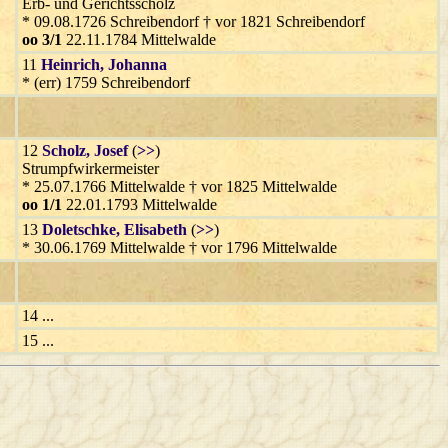
Erb- und Gerichtsscholz
* 09.08.1726 Schreibendorf † vor 1821 Schreibendorf
oo 3/1
22.11.1784 Mittelwalde
11
Heinrich
, Johanna
* (err) 1759 Schreibendorf
12
Scholz
, Josef
(
>>
)
Strumpfwirkermeister
* 25.07.1766 Mittelwalde † vor 1825 Mittelwalde
oo 1/1
22.01.1793 Mittelwalde
13
Doletschke
, Elisabeth
(
>>
)
* 30.06.1769 Mittelwalde † vor 1796 Mittelwalde
14 ...
15 ...