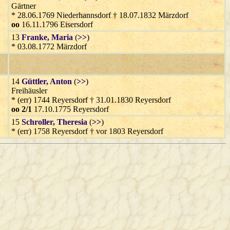
Gärtner
* 28.06.1769 Niederhannsdorf † 18.07.1832 Märzdorf
oo
16.11.1796 Eisersdorf
13
Franke
, Maria
(
>>
)
* 03.08.1772 Märzdorf
14
Güttler
, Anton
(
>>
)
Freihäusler
* (err) 1744 Reyersdorf † 31.01.1830 Reyersdorf
oo 2/1
17.10.1775 Reyersdorf
15
Schroller
, Theresia
(
>>
)
* (err) 1758 Reyersdorf † vor 1803 Reyersdorf