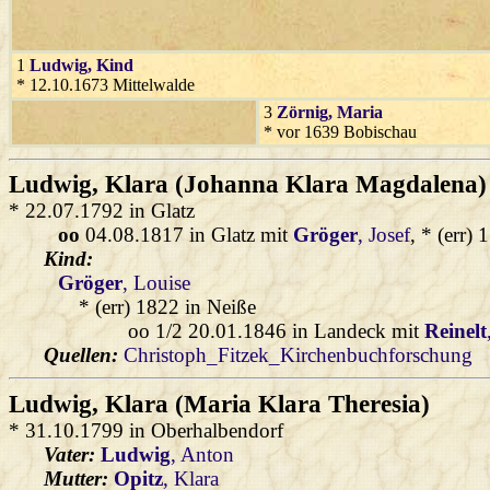
1
Ludwig
, Kind
* 12.10.1673 Mittelwalde
3
Zörnig
, Maria
* vor 1639 Bobischau
Ludwig
, Klara (Johanna Klara Magdalena)
* 22.07.1792 in Glatz
oo
04.08.1817 in Glatz mit
Gröger
, Josef
, * (err)
Kind:
Gröger
, Louise
* (err) 1822 in Neiße
oo 1/2 20.01.1846 in Landeck mit
Reinelt
Quellen:
Christoph_Fitzek_Kirchenbuchforschung
Ludwig
, Klara (Maria Klara Theresia)
* 31.10.1799 in Oberhalbendorf
Vater:
Ludwig
, Anton
Mutter:
Opitz
, Klara