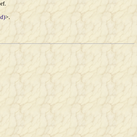
rf.
id)
>.