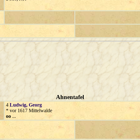
Ahnentafel
4
Ludwig
, Georg
* vor 1617 Mittelwalde
oo
...