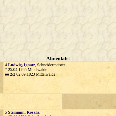
Ahnentafel
4
Ludwig
, Ignatz
, Schneidermeister
* 25.04.1765 Mittelwalde
oo 2/2
02.09.1823 Mittelwalde
5
Steimann
, Rosalia