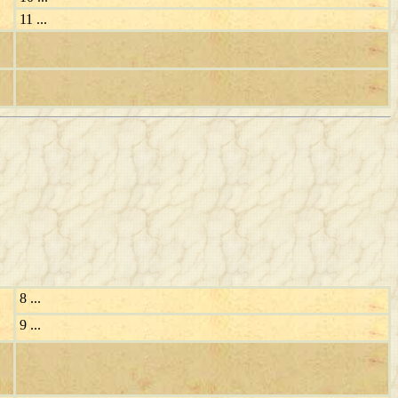
11 ...
8 ...
9 ...