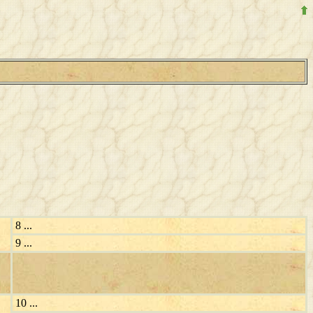
8 ...
9 ...
10 ...