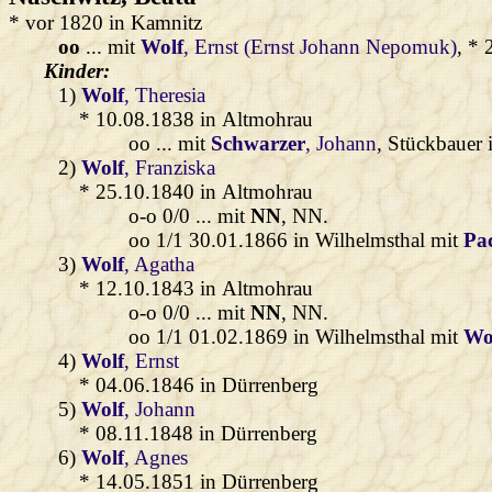
* vor 1820 in Kamnitz
oo
... mit
Wolf
, Ernst (Ernst Johann Nepomuk)
, *
Kinder:
1)
Wolf
, Theresia
* 10.08.1838 in Altmohrau
oo ... mit
Schwarzer
, Johann
, Stückbauer 
2)
Wolf
, Franziska
* 25.10.1840 in Altmohrau
o-o 0/0 ... mit
NN
, NN.
oo 1/1 30.01.1866 in Wilhelmsthal mit
Pa
3)
Wolf
, Agatha
* 12.10.1843 in Altmohrau
o-o 0/0 ... mit
NN
, NN.
oo 1/1 01.02.1869 in Wilhelmsthal mit
Wo
4)
Wolf
, Ernst
* 04.06.1846 in Dürrenberg
5)
Wolf
, Johann
* 08.11.1848 in Dürrenberg
6)
Wolf
, Agnes
* 14.05.1851 in Dürrenberg