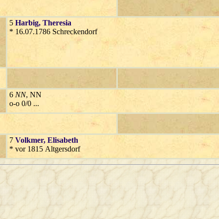
5
Harbig
, Theresia
* 16.07.1786 Schreckendorf
6
NN
, NN
o-o 0/0 ...
7
Volkmer
, Elisabeth
* vor 1815 Altgersdorf