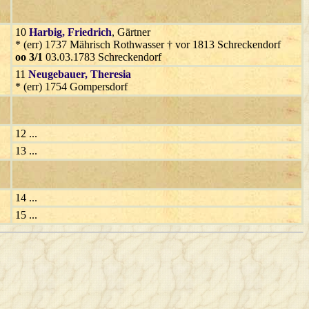
10
Harbig
, Friedrich
, Gärtner
* (err) 1737 Mährisch Rothwasser † vor 1813 Schreckendorf
oo 3/1
03.03.1783 Schreckendorf
11
Neugebauer
, Theresia
* (err) 1754 Gompersdorf
12 ...
13 ...
14 ...
15 ...