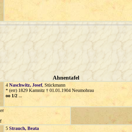
Ahnentafel
4
Naschwitz
, Josef
, Stückmann
* (err) 1829 Kamnitz † 01.01.1904 Neumohrau
oo 1/2
...
ter
f
5
Strauch
, Beata