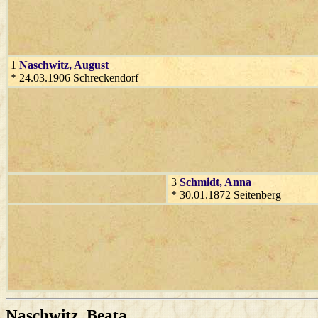
1
Naschwitz
, August
* 24.03.1906 Schreckendorf
3
Schmidt
, Anna
* 30.01.1872 Seitenberg
Naschwitz
, Beata