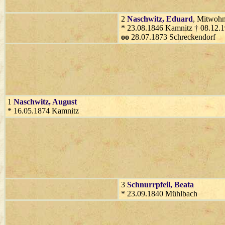
2
Naschwitz
, Eduard
, Mitwohn
* 23.08.1846 Kamnitz † 08.12.
oo
28.07.1873 Schreckendorf
1
Naschwitz
, August
* 16.05.1874 Kamnitz
3
Schnurrpfeil
, Beata
* 23.09.1840 Mühlbach