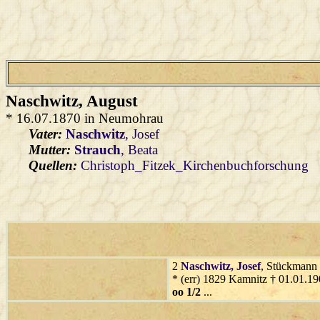
Naschwitz
, August
* 16.07.1870 in Neumohrau
Vater:
Naschwitz
, Josef
Mutter:
Strauch
, Beata
Quellen:
Christoph_Fitzek_Kirchenbuchforschung
2
Naschwitz
, Josef
, Stückmann
* (err) 1829 Kamnitz † 01.01.
oo 1/2
...