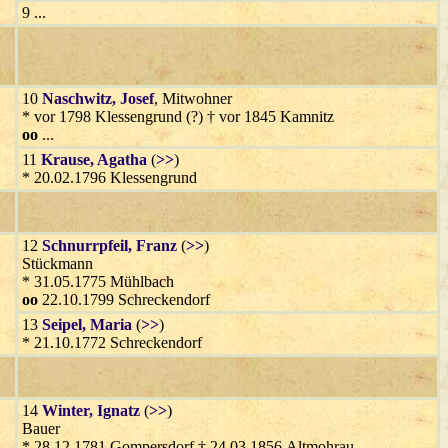
9 ...
10
Naschwitz
, Josef
, Mitwohner
* vor 1798 Klessengrund (?) † vor 1845 Kamnitz
oo
...
11
Krause
, Agatha
(
>>
)
* 20.02.1796 Klessengrund
12
Schnurrpfeil
, Franz
(
>>
)
Stückmann
* 31.05.1775 Mühlbach
oo
22.10.1799 Schreckendorf
13
Seipel
, Maria
(
>>
)
* 21.10.1772 Schreckendorf
14
Winter
, Ignatz
(
>>
)
Bauer
* 28.12.1781 Gompersdorf † 24.03.1856 Altmohrau