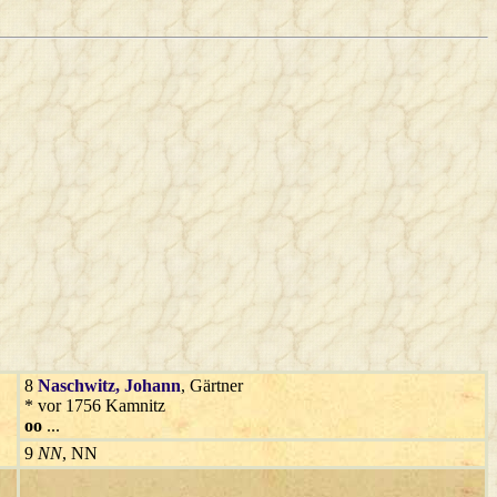
8
Naschwitz
, Johann
, Gärtner
* vor 1756 Kamnitz
oo
...
9
NN
, NN