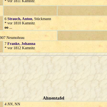
* vor 1811 Kamnitz
6
Strauch
, Anton
, Stückmann
* vor 1810 Kamnitz
oo
...
.1907 Neumohrau
7
Franke
, Johanna
* vor 1812 Kamnitz
Ahnentafel
4
NN
, NN