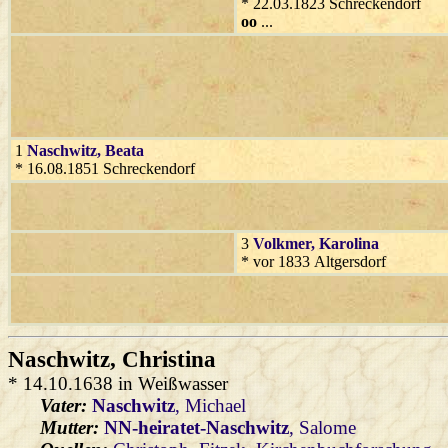
* 22.03.1823 Schreckendorf
oo
...
1
Naschwitz
, Beata
* 16.08.1851 Schreckendorf
3
Volkmer
, Karolina
* vor 1833 Altgersdorf
Naschwitz
, Christina
* 14.10.1638 in Weißwasser
Vater:
Naschwitz
, Michael
Mutter:
NN-heiratet-Naschwitz
, Salome