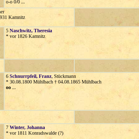
o-o 0/0 ...
er
1931 Kamnitz
5
Naschwitz
, Theresia
* vor 1826 Kamnitz
6
Schnurrpfeil
, Franz
, Stückmann
* 30.08.1800 Mühlbach † 04.08.1865 Mühlbach
oo
...
7
Winter
, Johanna
* vor 1811 Konradswalde (?)