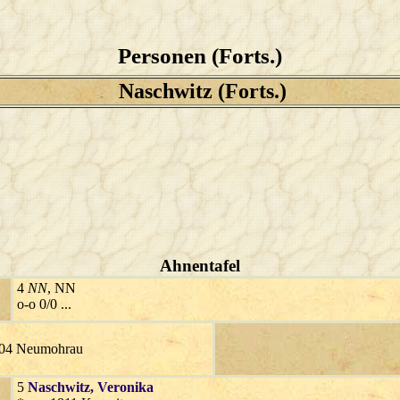
Personen (Forts.)
Naschwitz (Forts.)
Ahnentafel
4
NN
, NN
o-o 0/0 ...
1904 Neumohrau
5
Naschwitz
, Veronika