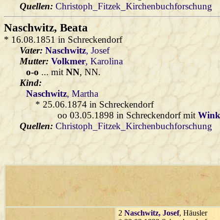
Quellen:
Christoph_Fitzek_Kirchenbuchforschung
Naschwitz
, Beata
* 16.08.1851 in Schreckendorf
Vater:
Naschwitz
, Josef
Mutter:
Volkmer
, Karolina
o-o
... mit
NN
, NN.
Kind:
Naschwitz
, Martha
* 25.06.1874 in Schreckendorf
oo 03.05.1898 in Schreckendorf mit
Wink
Quellen:
Christoph_Fitzek_Kirchenbuchforschung
2
Naschwitz
, Josef
, Häusler