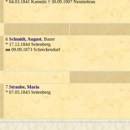
* 04.03.1841 Kamnitz † 30.09.1907 Neumohrau
6
Schmidt
, August
, Bauer
* 17.12.1844 Seitenberg
oo
09.09.1873 Schreckendorf
7
Straube
, Maria
* 07.05.1843 Seitenberg