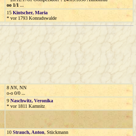
oo 1/1
...
15
Kintscher
, Maria
* vor 1793 Konradswalde
8
NN
, NN
o-o 0/0 ...
9
Naschwitz
, Veronika
* vor 1811 Kamnitz
10
Strauch
, Anton
, Stückmann