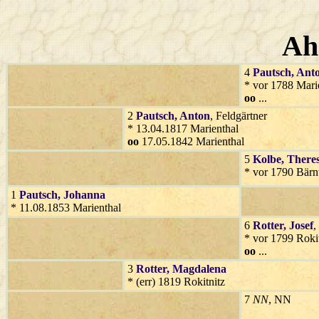
Ah
4
Pautsch
, Ant
* vor 1788 Mari
oo
...
2
Pautsch
, Anton
, Feldgärtner
* 13.04.1817 Marienthal
oo
17.05.1842 Marienthal
5
Kolbe
, There
* vor 1790 Bär
1
Pautsch
, Johanna
* 11.08.1853 Marienthal
6
Rotter
, Josef
,
* vor 1799 Rokit
oo
...
3
Rotter
, Magdalena
* (err) 1819 Rokitnitz
7
NN
, NN