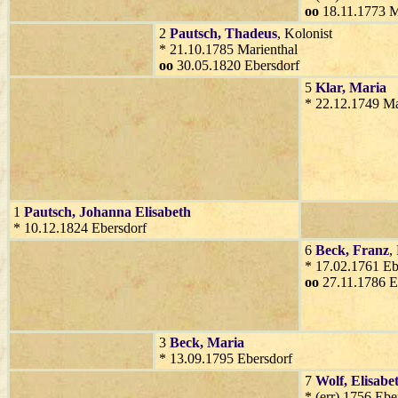
oo
18.11.1773 M
2
Pautsch
, Thadeus
, Kolonist
* 21.10.1785 Marienthal
oo
30.05.1820 Ebersdorf
5
Klar
, Maria
* 22.12.1749 Ma
1
Pautsch
, Johanna Elisabeth
* 10.12.1824 Ebersdorf
6
Beck
, Franz
,
* 17.02.1761 Eb
oo
27.11.1786 E
3
Beck
, Maria
* 13.09.1795 Ebersdorf
7
Wolf
, Elisabe
* (err) 1756 Ebe