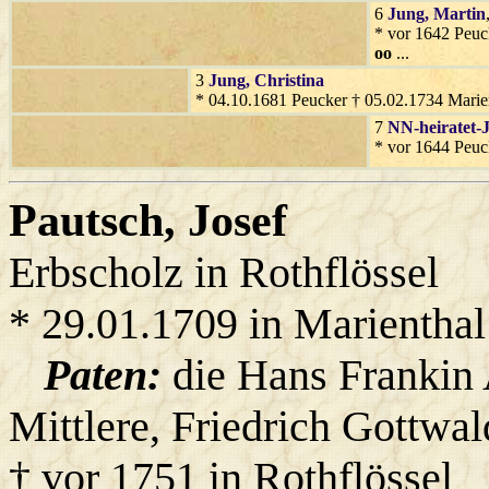
6
Jung
, Martin
* vor 1642 Peuc
oo
...
3
Jung
, Christina
* 04.10.1681 Peucker † 05.02.1734 Marie
7
NN-heiratet-
* vor 1644 Peuc
Pautsch
, Josef
Erbscholz in Rothflössel
* 29.01.1709 in Marienthal
Paten:
die Hans Frankin
Mittlere, Friedrich Gottwal
† vor 1751 in Rothflössel