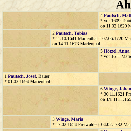
Ah
4
Pautsch
, Mat
* vor 1609 Trau
oo
11.02.1629 M
2
Pautsch
, Tobias
* 11.10.1641 Marienthal † 07.06.1720 Mar
oo
14.11.1673 Marienthal
5
Hötzel
, Anna
* vor 1611 Mari
1
Pautsch
, Josef
, Bauer
* 01.03.1694 Marienthal
6
Winge
, Joha
* 30.11.1621 Fr
oo 1/1
11.11.165
3
Winge
, Maria
* 17.02.1654 Freiwalde † 04.02.1732 Mar