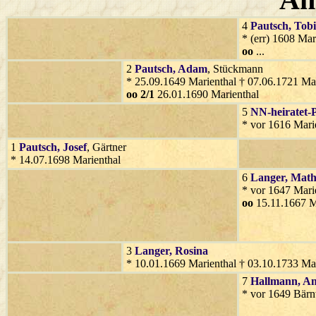
4
Pautsch
, Tob
* (err) 1608 Mar
oo
...
2
Pautsch
, Adam
, Stückmann
* 25.09.1649 Marienthal † 07.06.1721 Mar
oo 2/1
26.01.1690 Marienthal
5
NN-heiratet-
* vor 1616 Mari
1
Pautsch
, Josef
, Gärtner
* 14.07.1698 Marienthal
6
Langer
, Mat
* vor 1647 Mari
oo
15.11.1667 M
3
Langer
, Rosina
* 10.01.1669 Marienthal † 03.10.1733 Mar
7
Hallmann
, A
* vor 1649 Bär