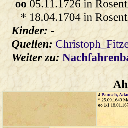
oo
05.11.1726 in Rosent
* 18.04.1704 in Rosent
Kinder:
-
Quellen:
Christoph_Fitz
Weiter zu:
Nachfahren
Ah
4
Pautsch
, Ad
* 25.09.1649 Ma
oo 1/1
18.01.167