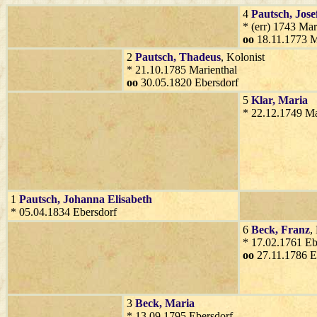
4
Pautsch
, Jose
* (err) 1743 Mar
oo
18.11.1773 M
2
Pautsch
, Thadeus
, Kolonist
* 21.10.1785 Marienthal
oo
30.05.1820 Ebersdorf
5
Klar
, Maria
* 22.12.1749 Ma
1
Pautsch
, Johanna Elisabeth
* 05.04.1834 Ebersdorf
6
Beck
, Franz
,
* 17.02.1761 Eb
oo
27.11.1786 E
3
Beck
, Maria
* 13.09.1795 Ebersdorf