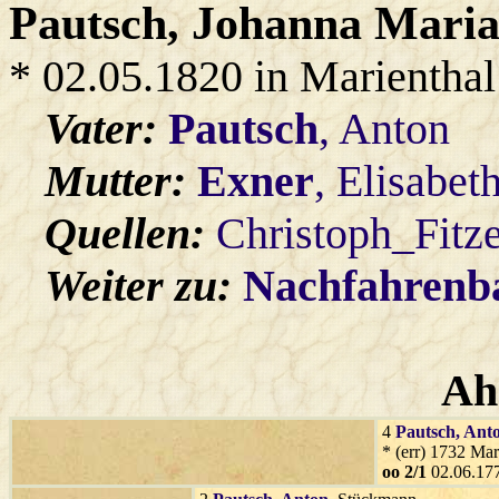
Pautsch
, Johanna Maria
* 02.05.1820 in Marienthal
Vater:
Pautsch
, Anton
Mutter:
Exner
, Elisabet
Quellen:
Christoph_Fitz
Weiter zu:
Nachfahren
Ah
4
Pautsch
, Ant
* (err) 1732 Mar
oo 2/1
02.06.177