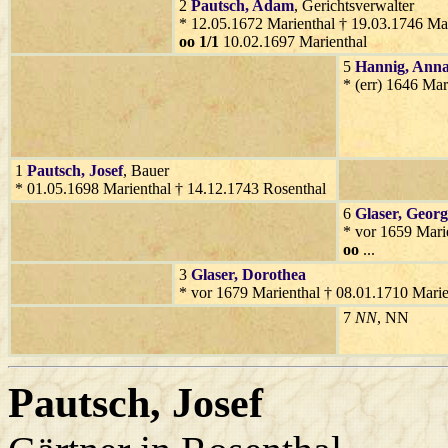
2
Pautsch
, Adam
, Gerichtsverwalter
* 12.05.1672 Marienthal † 19.03.1746 Mar
oo 1/1
10.02.1697 Marienthal
5
Hannig
, Ann
* (err) 1646 Mar
1
Pautsch
, Josef
, Bauer
* 01.05.1698 Marienthal † 14.12.1743 Rosenthal
6
Glaser
, Georg
* vor 1659 Mari
oo
...
3
Glaser
, Dorothea
* vor 1679 Marienthal † 08.01.1710 Marie
7
NN
, NN
Pautsch
, Josef