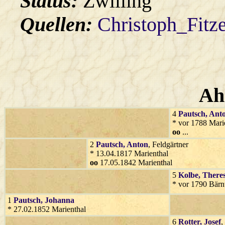
Status:
Zwilling
Quellen:
Christoph_Fitz
Ah
4
Pautsch
, Ant
* vor 1788 Mari
oo
...
2
Pautsch
, Anton
, Feldgärtner
* 13.04.1817 Marienthal
oo
17.05.1842 Marienthal
5
Kolbe
, There
* vor 1790 Bär
1
Pautsch
, Johanna
* 27.02.1852 Marienthal
6
Rotter
, Josef
,