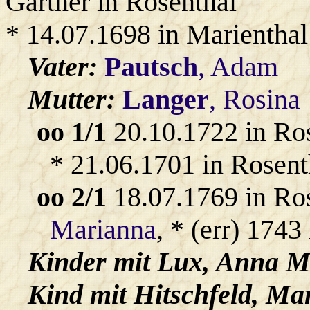
Gärtner in Rosenthal
* 14.07.1698 in Marienthal
Vater:
Pautsch
, Adam
Mutter:
Langer
, Rosina
oo 1/1
20.10.1722 in Ro
* 21.06.1701 in Rosent
oo 2/1
18.07.1769 in Ro
Marianna
, * (err) 174
Kinder mit
Lux
, Anna M
Kind mit
Hitschfeld
, Ma