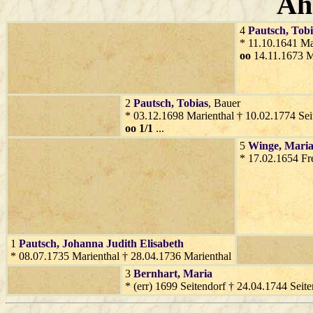
Ah
4
Pautsch
, Tob
* 11.10.1641 Ma
oo
14.11.1673 M
2
Pautsch
, Tobias
, Bauer
* 03.12.1698 Marienthal † 10.02.1774 Sei
oo 1/1
...
5
Winge
, Mari
* 17.02.1654 Fr
1
Pautsch
, Johanna Judith Elisabeth
* 08.07.1735 Marienthal † 28.04.1736 Marienthal
3
Bernhart
, Maria
* (err) 1699 Seitendorf † 24.04.1744 Seite