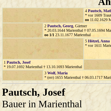
Ah
4
Pautsch
, Mat
* vor 1609 Trau
oo
11.02.1629 M
2
Pautsch
, Georg
, Gärtner
* 20.03.1644 Marienthal † 07.05.1694 Mar
oo 1/1
23.11.1677 Marienthal
5
Hötzel
, Anna
* vor 1611 Mari
1
Pautsch
, Josef
* 19.07.1692 Marienthal † 13.10.1693 Marienthal
3
Wolf
, Maria
* (err) 1655 Marienthal † 06.03.1717 Mari
Pautsch
, Josef
Bauer in Marienthal