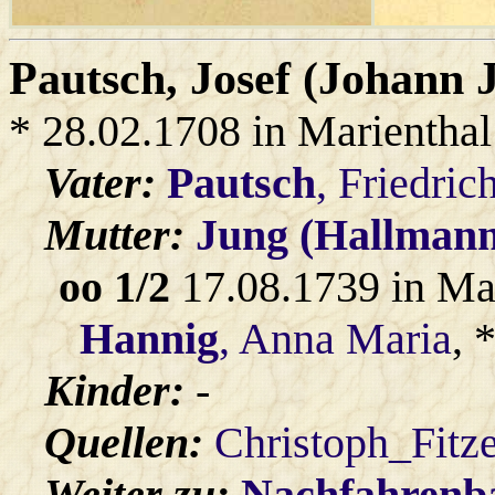
Pautsch
, Josef (Johann 
* 28.02.1708 in Marienthal
Vater:
Pautsch
, Friedric
Mutter:
Jung (Hallmann
oo 1/2
17.08.1739 in Ma
Hannig
, Anna Maria
, 
Kinder:
-
Quellen:
Christoph_Fitz
Weiter zu:
Nachfahren