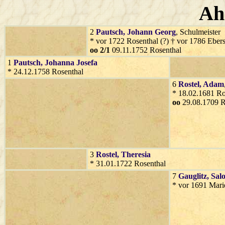
Ah
2
Pautsch
, Johann Georg
, Schulmeister
* vor 1722 Rosenthal (?) † vor 1786 Eber
oo 2/1
09.11.1752 Rosenthal
1
Pautsch
, Johanna Josefa
* 24.12.1758 Rosenthal
6
Rostel
, Adam
* 18.02.1681 Ro
oo
29.08.1709 R
3
Rostel
, Theresia
* 31.01.1722 Rosenthal
7
Gauglitz
, Sal
* vor 1691 Mari