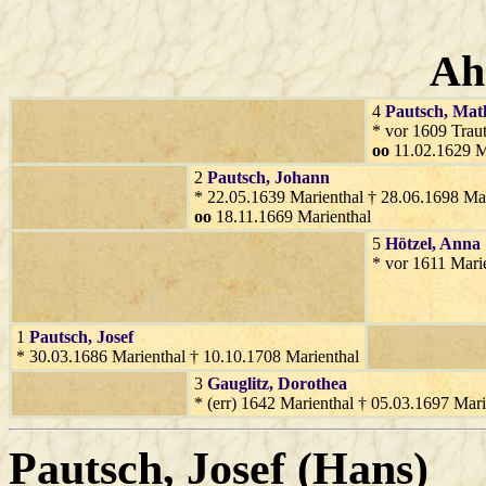
Ah
4
Pautsch
, Mat
* vor 1609 Trau
oo
11.02.1629 M
2
Pautsch
, Johann
* 22.05.1639 Marienthal † 28.06.1698 Mar
oo
18.11.1669 Marienthal
5
Hötzel
, Anna
* vor 1611 Mari
1
Pautsch
, Josef
* 30.03.1686 Marienthal † 10.10.1708 Marienthal
3
Gauglitz
, Dorothea
* (err) 1642 Marienthal † 05.03.1697 Mari
Pautsch
, Josef (Hans)