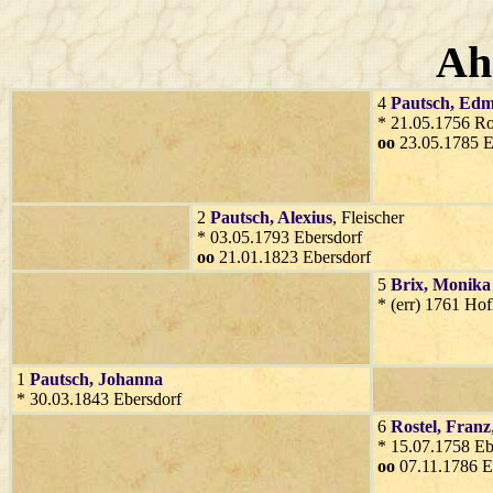
Ah
4
Pautsch
, Ed
* 21.05.1756 Ro
oo
23.05.1785 E
2
Pautsch
, Alexius
, Fleischer
* 03.05.1793 Ebersdorf
oo
21.01.1823 Ebersdorf
5
Brix
, Monika
* (err) 1761 Hof
1
Pautsch
, Johanna
* 30.03.1843 Ebersdorf
6
Rostel
, Franz
* 15.07.1758 Eb
oo
07.11.1786 E