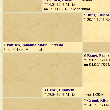
2
Pautsch
, Anton
, Stückmann
* 14.05.1791 Marienthal
oo 1/1
11.02.1817 Marienthal
5
Jung
, Elisabe
* 20.11.1751 Se
1
Pautsch
, Johanna Maria Theresia
* 02.05.1820 Marienthal
6
Exner
, Franz
* 19.07.1754 Gr
oo
04.02.1783 M
3
Exner
, Elisabeth
* 29.04.1791 Marienthal † vor 1839 Marie
7
Grond
, Elisa
* 14.12.1759 Ma