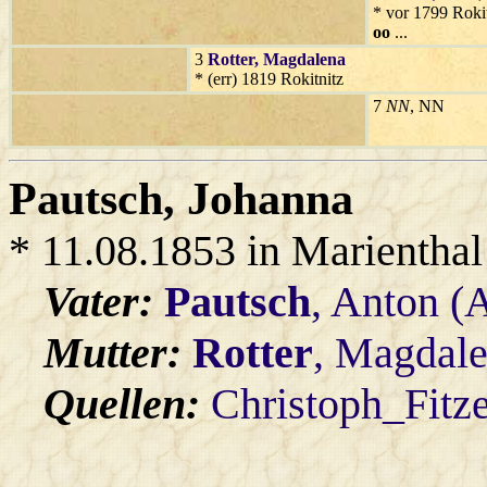
* vor 1799 Rokit
oo
...
3
Rotter
, Magdalena
* (err) 1819 Rokitnitz
7
NN
, NN
Pautsch
, Johanna
* 11.08.1853 in Marienthal
Vater:
Pautsch
, Anton (
Mutter:
Rotter
, Magdal
Quellen:
Christoph_Fitz