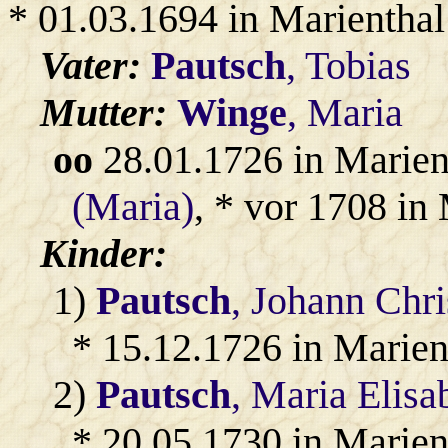
* 01.03.1694 in Marienthal
Vater:
Pautsch
, Tobias
Mutter:
Winge
, Maria
oo
28.01.1726 in Marien
(Maria)
, * vor 1708 in
Kinder:
1)
Pautsch
, Johann Chr
* 15.12.1726 in Marien
2)
Pautsch
, Maria Elisa
* 20.05.1730 in Marien