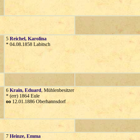
5
Reichel
, Karolina
* 04.08.1858 Labitsch
6
Krain
, Eduard
, Mühlenbesitzer
* (err) 1864 Eule
oo
12.01.1886 Oberhannsdorf
7
Heinze
, Emma