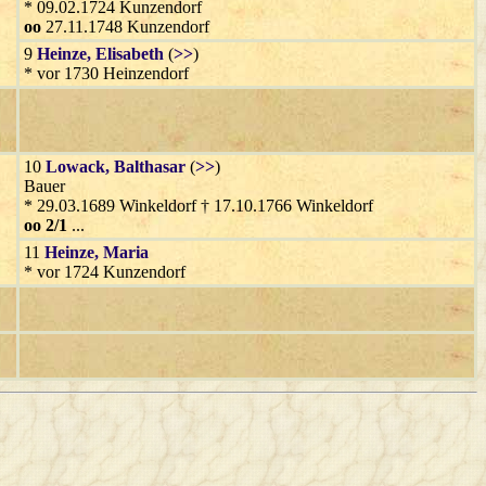
* 09.02.1724 Kunzendorf
oo
27.11.1748 Kunzendorf
9
Heinze
, Elisabeth
(
>>
)
* vor 1730 Heinzendorf
10
Lowack
, Balthasar
(
>>
)
Bauer
* 29.03.1689 Winkeldorf † 17.10.1766 Winkeldorf
oo 2/1
...
11
Heinze
, Maria
* vor 1724 Kunzendorf