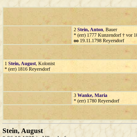
2
Stein
, Anton
, Bauer
* (err) 1777 Kunzendorf † vor 
oo
19.11.1798 Reyersdorf
1
Stein
, August
, Kolonist
* (err) 1816 Reyersdorf
3
Wanke
, Maria
* (err) 1780 Reyersdorf
Stein
, August