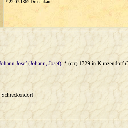
* 22.07.1865 Droschkau
 Johann Josef (Johann, Josef)
, * (err) 1729 in Kunzendorf 
n Schreckendorf