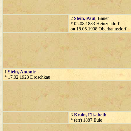
2
Stein
, Paul
, Bauer
* 05.08.1883 Heinzendorf
oo
18.05.1908 Oberhannsdorf
1
Stein
, Antonie
* 17.02.1923 Droschkau
3
Krain
, Elisabeth
* (err) 1887 Eule