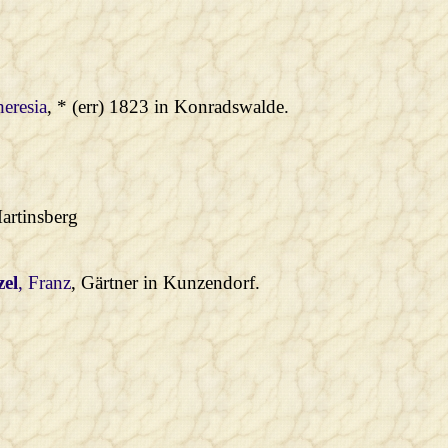
heresia
, * (err) 1823 in Konradswalde.
artinsberg
zel
, Franz
, Gärtner in Kunzendorf.