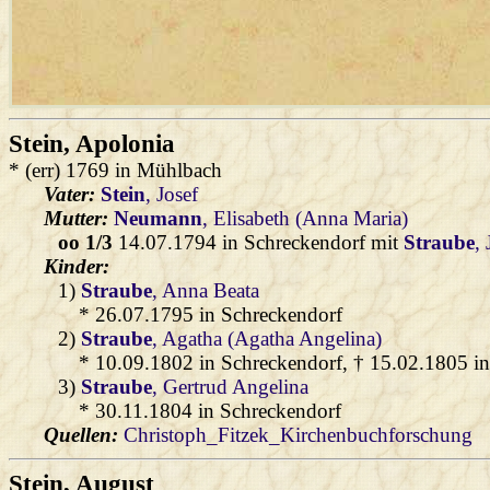
Stein
, Apolonia
* (err) 1769 in Mühlbach
Vater:
Stein
, Josef
Mutter:
Neumann
, Elisabeth (Anna Maria)
oo 1/3
14.07.1794 in Schreckendorf mit
Straube
,
Kinder:
1)
Straube
, Anna Beata
* 26.07.1795 in Schreckendorf
2)
Straube
, Agatha (Agatha Angelina)
* 10.09.1802 in Schreckendorf, † 15.02.1805 i
3)
Straube
, Gertrud Angelina
* 30.11.1804 in Schreckendorf
Quellen:
Christoph_Fitzek_Kirchenbuchforschung
Stein
, August