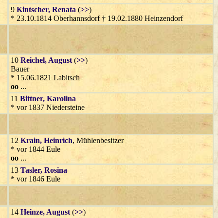
9
Kintscher
, Renata
(
>>
)
* 23.10.1814 Oberhannsdorf † 19.02.1880 Heinzendorf
10
Reichel
, August
(
>>
)
Bauer
* 15.06.1821 Labitsch
oo
...
11
Bittner
, Karolina
* vor 1837 Niedersteine
12
Krain
, Heinrich
, Mühlenbesitzer
* vor 1844 Eule
oo
...
13
Tasler
, Rosina
* vor 1846 Eule
14
Heinze
, August
(
>>
)