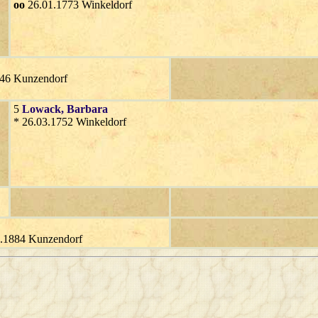
oo
26.01.1773 Winkeldorf
846 Kunzendorf
5
Lowack
, Barbara
* 26.03.1752 Winkeldorf
4.1884 Kunzendorf