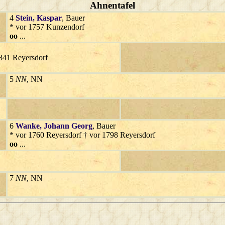
Ahnentafel
4
Stein
, Kaspar
, Bauer
* vor 1757 Kunzendorf
oo
...
1841 Reyersdorf
5
NN
, NN
6
Wanke
, Johann Georg
, Bauer
* vor 1760 Reyersdorf † vor 1798 Reyersdorf
oo
...
7
NN
, NN