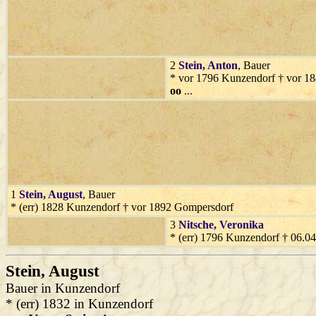
2
Stein
, Anton
, Bauer
* vor 1796 Kunzendorf † vor 1
oo
...
1
Stein
, August
, Bauer
* (err) 1828 Kunzendorf † vor 1892 Gompersdorf
3
Nitsche
, Veronika
* (err) 1796 Kunzendorf † 06.0
Stein
, August
Bauer in Kunzendorf
* (err) 1832 in Kunzendorf