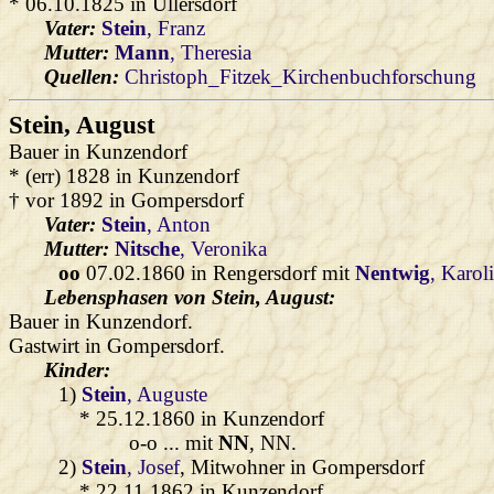
* 06.10.1825 in Ullersdorf
Vater:
Stein
, Franz
Mutter:
Mann
, Theresia
Quellen:
Christoph_Fitzek_Kirchenbuchforschung
Stein
, August
Bauer in Kunzendorf
* (err) 1828 in Kunzendorf
† vor 1892 in Gompersdorf
Vater:
Stein
, Anton
Mutter:
Nitsche
, Veronika
oo
07.02.1860 in Rengersdorf mit
Nentwig
, Karol
Lebensphasen von Stein, August:
Bauer in Kunzendorf.
Gastwirt in Gompersdorf.
Kinder:
1)
Stein
, Auguste
* 25.12.1860 in Kunzendorf
o-o ... mit
NN
, NN.
2)
Stein
, Josef
, Mitwohner in Gompersdorf
* 22.11.1862 in Kunzendorf