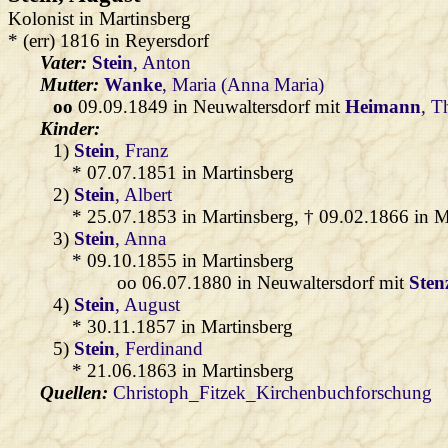
Kolonist in Martinsberg
* (err) 1816 in Reyersdorf
Vater:
Stein
, Anton
Mutter:
Wanke
, Maria (Anna Maria)
oo
09.09.1849 in Neuwaltersdorf mit
Heimann
, T
Kinder:
1)
Stein
, Franz
* 07.07.1851 in Martinsberg
2)
Stein
, Albert
* 25.07.1853 in Martinsberg, † 09.02.1866 in M
3)
Stein
, Anna
* 09.10.1855 in Martinsberg
oo 06.07.1880 in Neuwaltersdorf mit
Sten
4)
Stein
, August
* 30.11.1857 in Martinsberg
5)
Stein
, Ferdinand
* 21.06.1863 in Martinsberg
Quellen:
Christoph_Fitzek_Kirchenbuchforschung