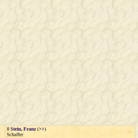
8
Stein
, Franz
(
>>
)
Schaffer