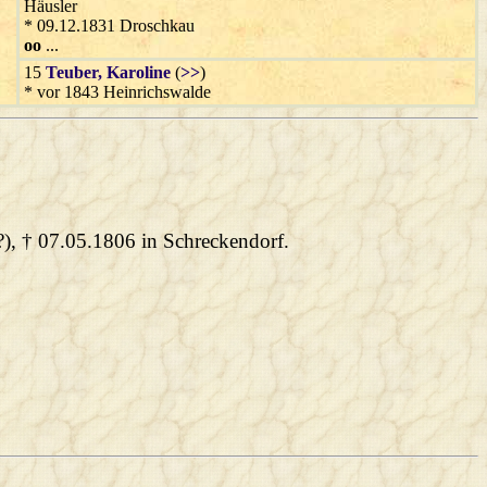
Häusler
* 09.12.1831 Droschkau
oo
...
15
Teuber
, Karoline
(
>>
)
* vor 1843 Heinrichswalde
(?), † 07.05.1806 in Schreckendorf.