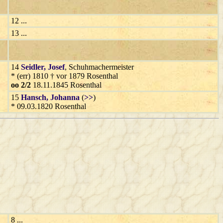
12 ...
13 ...
14
Seidler
, Josef
, Schuhmachermeister
* (err) 1810 † vor 1879 Rosenthal
oo 2/2
18.11.1845 Rosenthal
15
Hansch
, Johanna
(
>>
)
* 09.03.1820 Rosenthal
8 ...