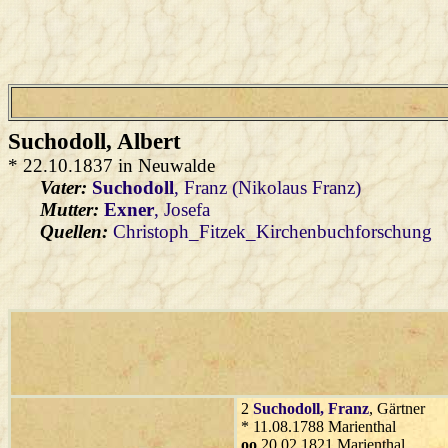
Suchodoll
, Albert
* 22.10.1837 in Neuwalde
Vater:
Suchodoll
, Franz (Nikolaus Franz)
Mutter:
Exner
, Josefa
Quellen:
Christoph_Fitzek_Kirchenbuchforschung
2
Suchodoll
, Franz
, Gärtner
* 11.08.1788 Marienthal
oo
20.02.1821 Marienthal