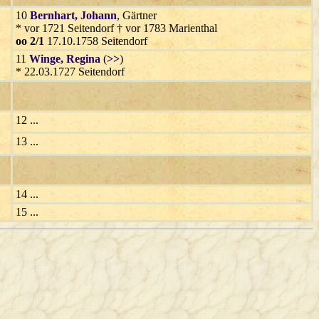
10
Bernhart
, Johann
, Gärtner
* vor 1721 Seitendorf † vor 1783 Marienthal
oo 2/1
17.10.1758 Seitendorf
11
Winge
, Regina
(
>>
)
* 22.03.1727 Seitendorf
12 ...
13 ...
14 ...
15 ...