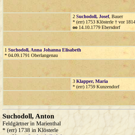
2
Suchodoll
, Josef
, Bauer
* (err) 1753 Klösterle † vor 18
oo
14.10.1779 Ebersdorf
1
Suchodoll
, Anna Johanna Elisabeth
* 04.09.1791 Oberlangenau
3
Klapper
, Maria
* (err) 1759 Kunzendorf
Suchodoll
, Anton
Feldgärtner in Marienthal
* (err) 1738 in Klösterle