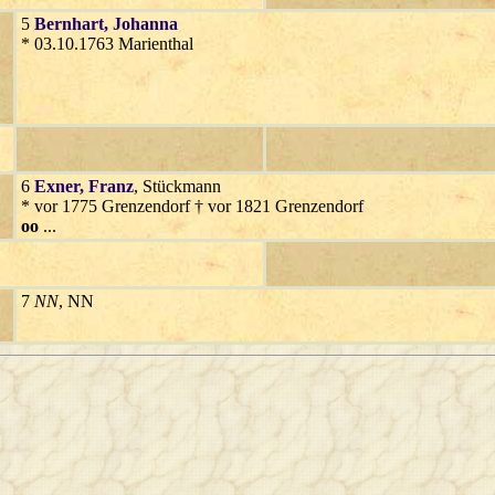
5
Bernhart
, Johanna
* 03.10.1763 Marienthal
6
Exner
, Franz
, Stückmann
* vor 1775 Grenzendorf † vor 1821 Grenzendorf
oo
...
7
NN
, NN