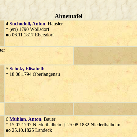
Ahnentafel
4
Suchodoll
, Anton
, Häusler
* (err) 1790 Wöllsdorf
oo
06.11.1817 Ebersdorf
ter
5
Scholz
, Elisabeth
* 18.08.1794 Oberlangenau
6
Mühlan
, Anton
, Bauer
* 15.02.1797 Niederthalheim † 25.08.1832 Niederthalheim
oo
25.10.1825 Landeck