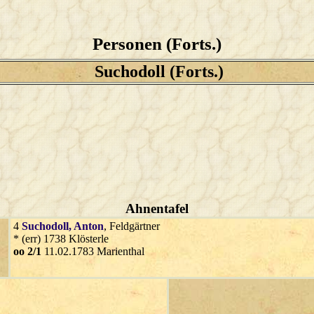
Personen (Forts.)
Suchodoll (Forts.)
Ahnentafel
4
Suchodoll
, Anton
, Feldgärtner
* (err) 1738 Klösterle
oo 2/1
11.02.1783 Marienthal