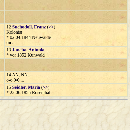
12
Suchodoll
, Franz
(
>>
)
Kolonist
* 02.04.1844 Neuwalde
oo
...
13
Janeba
, Antonia
* vor 1852 Kunwald
14
NN
, NN
o-o 0/0 ...
15
Seidler
, Maria
(
>>
)
* 22.06.1855 Rosenthal