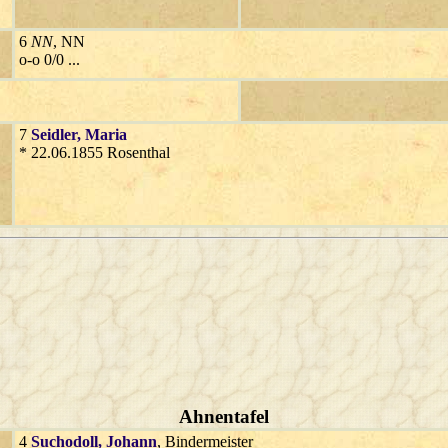
6
NN
, NN
o-o 0/0 ...
7
Seidler
, Maria
* 22.06.1855 Rosenthal
Ahnentafel
4
Suchodoll
, Johann
, Bindermeister