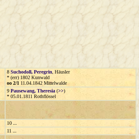
8
Suchodoll
, Peregrin
, Häusler
* (err) 1802 Kunwald
oo 2/1
11.04.1842 Mittelwalde
9
Pausewang
, Theresia
(
>>
)
* 05.01.1811 Rothflössel
10 ...
11 ...