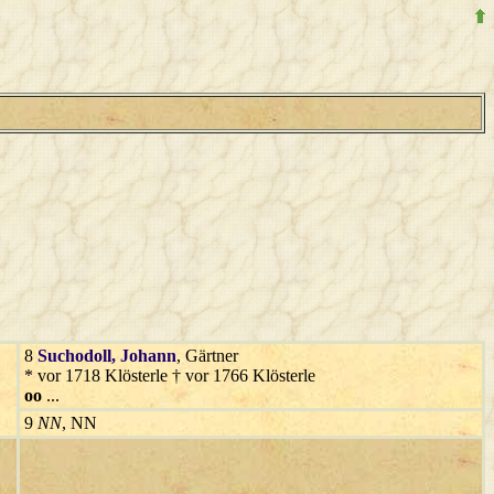
8
Suchodoll
, Johann
, Gärtner
* vor 1718 Klösterle † vor 1766 Klösterle
oo
...
9
NN
, NN