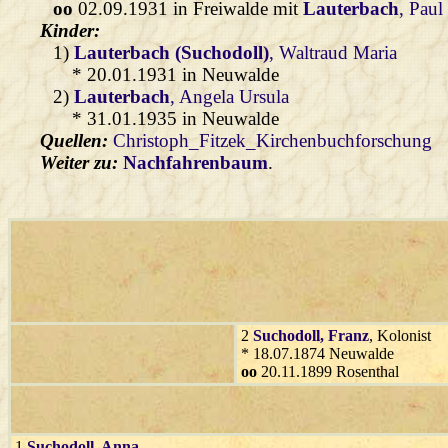
oo
02.09.1931 in Freiwalde mit
Lauterbach
, Paul
Kinder:
1)
Lauterbach (Suchodoll)
, Waltraud Maria
* 20.01.1931 in Neuwalde
2)
Lauterbach
, Angela Ursula
* 31.01.1935 in Neuwalde
Quellen:
Christoph_Fitzek_Kirchenbuchforschung
Weiter zu:
Nachfahrenbaum
.
2
Suchodoll
, Franz
, Kolonist
* 18.07.1874 Neuwalde
oo
20.11.1899 Rosenthal
1
Suchodoll
, Anna