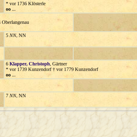
* vor 1736 Klösterle
oo
...
14 Oberlangenau
5
NN
, NN
6
Klapper
, Christoph
, Gärtner
* vor 1739 Kunzendorf † vor 1779 Kunzendorf
oo
...
7
NN
, NN