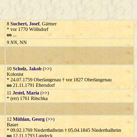
8
Suchert
, Josef
, Gärtner
* vor 1770 Wöllsdorf
oo
...
9
NN
, NN
10
Scholz
, Jakob
(
>>
)
Kolonist
* 24.07.1759 Oberlangenau † vor 1827 Oberlangenau
oo
21.11.1791 Ebersdorf
11
Jestel
, Maria
(
>>
)
* (err) 1761 Ritschka
12
Mühlan
, Georg
(
>>
)
Bauer
* 09.02.1769 Niederthalheim † 05.04.1845 Niederthalheim
oo
12.11.1793 Landeck