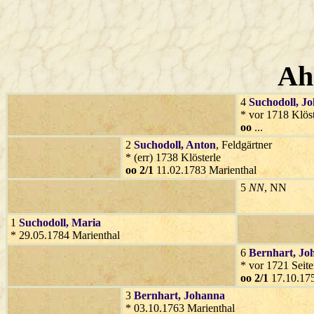
Ah
4
Suchodoll
, J
* vor 1718 Klöst
oo
...
2
Suchodoll
, Anton
, Feldgärtner
* (err) 1738 Klösterle
oo 2/1
11.02.1783 Marienthal
5
NN
, NN
1
Suchodoll
, Maria
* 29.05.1784 Marienthal
6
Bernhart
, Jo
* vor 1721 Seit
oo 2/1
17.10.175
3
Bernhart
, Johanna
* 03.10.1763 Marienthal