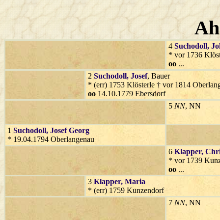
Ah
4
Suchodoll
, J
* vor 1736 Klöst
oo
...
2
Suchodoll
, Josef
, Bauer
* (err) 1753 Klösterle † vor 1814 Oberla
oo
14.10.1779 Ebersdorf
5
NN
, NN
1
Suchodoll
, Josef Georg
* 19.04.1794 Oberlangenau
6
Klapper
, Chr
* vor 1739 Kun
oo
...
3
Klapper
, Maria
* (err) 1759 Kunzendorf
7
NN
, NN