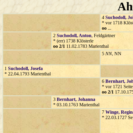
Ah
4
Suchodoll
, J
* vor 1718 Klöst
oo
...
2
Suchodoll
, Anton
, Feldgärtner
* (err) 1738 Klösterle
oo 2/1
11.02.1783 Marienthal
5
NN
, NN
1
Suchodoll
, Josefa
* 22.04.1793 Marienthal
6
Bernhart
, Jo
* vor 1721 Seit
oo 2/1
17.10.175
3
Bernhart
, Johanna
* 03.10.1763 Marienthal
7
Winge
, Regin
* 22.03.1727 Se