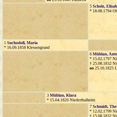
5
Scholz
, Elisa
* 18.08.1794 O
1
Suchodoll
, Maria
* 16.09.1858 Klessengrund
6
Mühlan
, Ant
* 15.02.1797 Ni
† 25.08.1832 Ni
oo
25.10.1825 
3
Mühlan
, Klara
* 15.04.1826 Niederthalheim
7
Schmidt
, The
* 12.02.1799 Ni
† 15.08.1832 Ni