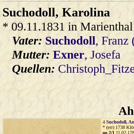
Suchodoll
, Karolina
* 09.11.1831 in Marienthal
Vater:
Suchodoll
, Franz
Mutter:
Exner
, Josefa
Quellen:
Christoph_Fitz
Ah
4
Suchodoll
, A
* (err) 1738 Klö
oo 2/1
11.02.178