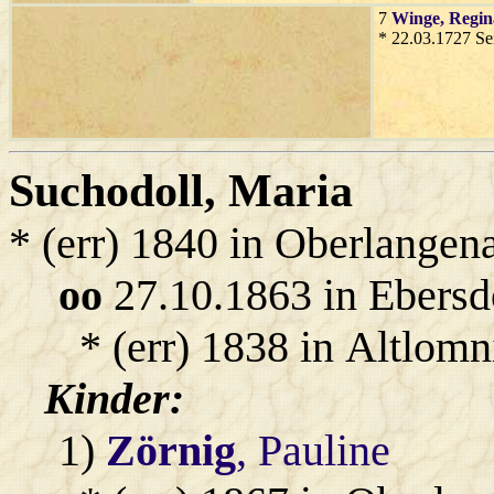
7
Winge
, Regin
* 22.03.1727 Se
Suchodoll
, Maria
* (err) 1840 in Oberlangen
oo
27.10.1863 in Ebersd
* (err) 1838 in Altlomn
Kinder:
1)
Zörnig
, Pauline