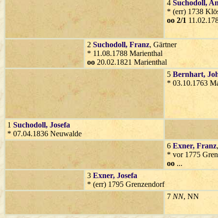
4
Suchodoll
, A
* (err) 1738 Klö
oo 2/1
11.02.178
2
Suchodoll
, Franz
, Gärtner
* 11.08.1788 Marienthal
oo
20.02.1821 Marienthal
5
Bernhart
, Jo
* 03.10.1763 Ma
1
Suchodoll
, Josefa
* 07.04.1836 Neuwalde
6
Exner
, Franz
* vor 1775 Gren
oo
...
3
Exner
, Josefa
* (err) 1795 Grenzendorf
7
NN
, NN