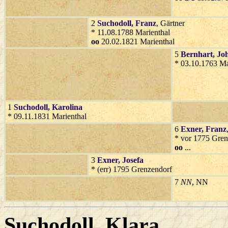
2
Suchodoll
, Franz
, Gärtner
* 11.08.1788 Marienthal
oo
20.02.1821 Marienthal
5
Bernhart
, Jo
* 03.10.1763 Ma
1
Suchodoll
, Karolina
* 09.11.1831 Marienthal
6
Exner
, Franz
* vor 1775 Gren
oo
...
3
Exner
, Josefa
* (err) 1795 Grenzendorf
7
NN
, NN
Suchodoll
, Klara