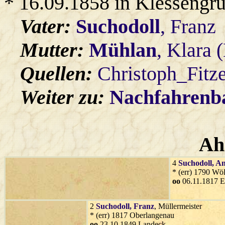
* 16.09.1858 in Klessengr
Vater:
Suchodoll
, Franz
Mutter:
Mühlan
, Klara 
Quellen:
Christoph_Fitz
Weiter zu:
Nachfahren
Ah
4
Suchodoll
, A
* (err) 1790 Wöl
oo
06.11.1817 E
2
Suchodoll
, Franz
, Müllermeister
* (err) 1817 Oberlangenau
oo
23.10.1849 Landeck