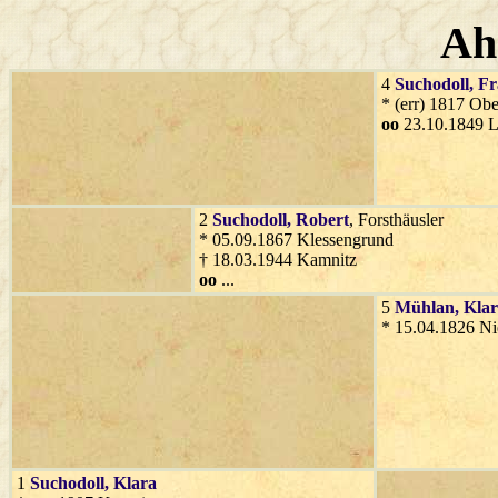
Ah
4
Suchodoll
, F
* (err) 1817 Ob
oo
23.10.1849 
2
Suchodoll
, Robert
, Forsthäusler
* 05.09.1867 Klessengrund
† 18.03.1944 Kamnitz
oo
...
5
Mühlan
, Kla
* 15.04.1826 Ni
1
Suchodoll
, Klara