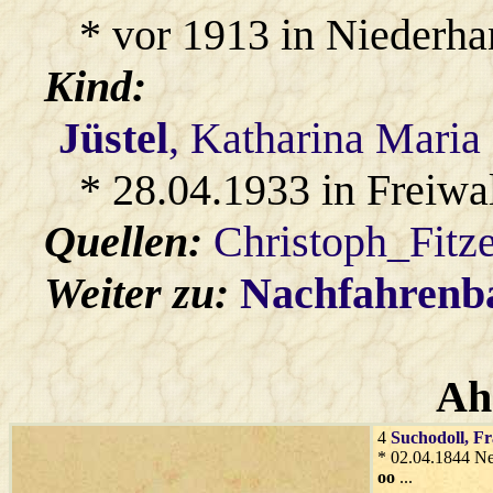
* vor 1913 in Niederha
Kind:
Jüstel
, Katharina Maria
* 28.04.1933 in Freiwa
Quellen:
Christoph_Fitz
Weiter zu:
Nachfahren
Ah
4
Suchodoll
, F
* 02.04.1844 N
oo
...