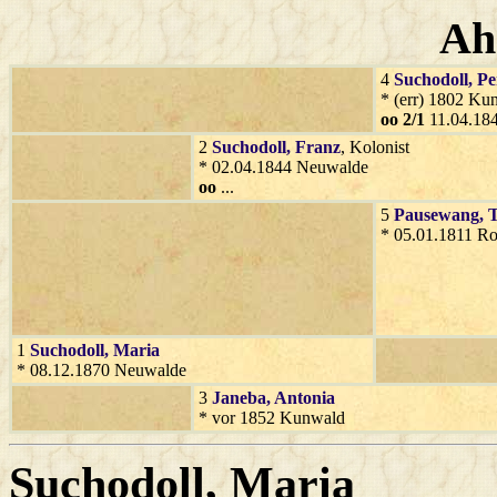
Ah
4
Suchodoll
, P
* (err) 1802 Ku
oo 2/1
11.04.184
2
Suchodoll
, Franz
, Kolonist
* 02.04.1844 Neuwalde
oo
...
5
Pausewang
, 
* 05.01.1811 Ro
1
Suchodoll
, Maria
* 08.12.1870 Neuwalde
3
Janeba
, Antonia
* vor 1852 Kunwald
Suchodoll
, Maria