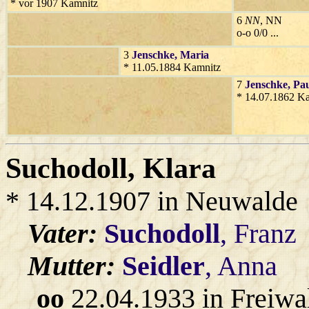
* vor 1907 Kamnitz
6
NN
, NN
o-o 0/0 ...
3
Jenschke
, Maria
* 11.05.1884 Kamnitz
7
Jenschke
, Pa
* 14.07.1862 K
Suchodoll
, Klara
* 14.12.1907 in Neuwalde
Vater:
Suchodoll
, Franz
Mutter:
Seidler
, Anna
oo
22.04.1933 in Freiwa