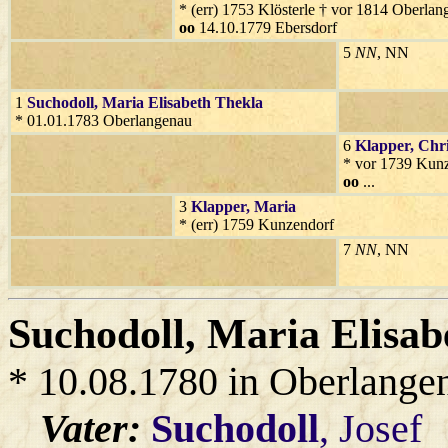
* (err) 1753 Klösterle † vor 1814 Oberla
oo
14.10.1779 Ebersdorf
5
NN
, NN
1
Suchodoll
, Maria Elisabeth Thekla
* 01.01.1783 Oberlangenau
6
Klapper
, Chr
* vor 1739 Kun
oo
...
3
Klapper
, Maria
* (err) 1759 Kunzendorf
7
NN
, NN
Suchodoll
, Maria Elisab
* 10.08.1780 in Oberlange
Vater:
Suchodoll
, Josef