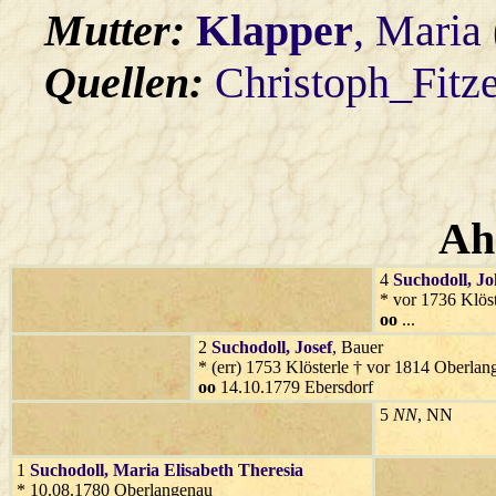
Mutter:
Klapper
, Maria
Quellen:
Christoph_Fitz
Ah
4
Suchodoll
, J
* vor 1736 Klöst
oo
...
2
Suchodoll
, Josef
, Bauer
* (err) 1753 Klösterle † vor 1814 Oberla
oo
14.10.1779 Ebersdorf
5
NN
, NN
1
Suchodoll
, Maria Elisabeth Theresia
* 10.08.1780 Oberlangenau