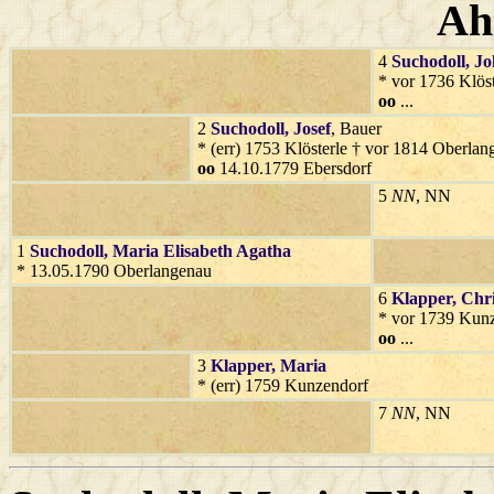
Ah
4
Suchodoll
, J
* vor 1736 Klöst
oo
...
2
Suchodoll
, Josef
, Bauer
* (err) 1753 Klösterle † vor 1814 Oberla
oo
14.10.1779 Ebersdorf
5
NN
, NN
1
Suchodoll
, Maria Elisabeth Agatha
* 13.05.1790 Oberlangenau
6
Klapper
, Chr
* vor 1739 Kun
oo
...
3
Klapper
, Maria
* (err) 1759 Kunzendorf
7
NN
, NN