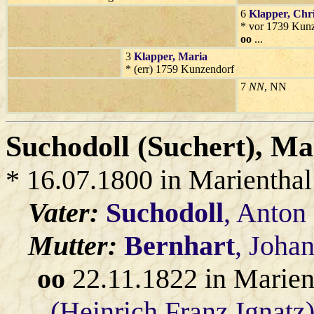
6
Klapper
, Chr
* vor 1739 Kun
oo
...
3
Klapper
, Maria
* (err) 1759 Kunzendorf
7
NN
, NN
Suchodoll (Suchert)
, Ma
* 16.07.1800 in Marienthal
Vater:
Suchodoll
, Anton
Mutter:
Bernhart
, Joha
oo
22.11.1822 in Marien
(Heinrich Franz Ignatz