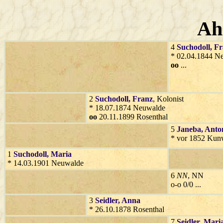
Ah
4
Suchodoll
, F
* 02.04.1844 N
oo
...
2
Suchodoll
, Franz
, Kolonist
* 18.07.1874 Neuwalde
oo
20.11.1899 Rosenthal
5
Janeba
, Anto
* vor 1852 Kun
1
Suchodoll
, Maria
* 14.03.1901 Neuwalde
6
NN
, NN
o-o 0/0 ...
3
Seidler
, Anna
* 26.10.1878 Rosenthal
7
Seidler
, Mari