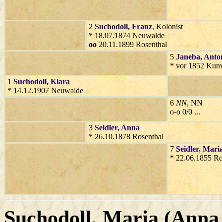
2
Suchodoll
, Franz
, Kolonist
* 18.07.1874 Neuwalde
oo
20.11.1899 Rosenthal
5
Janeba
, Anto
* vor 1852 Kun
1
Suchodoll
, Klara
* 14.12.1907 Neuwalde
6
NN
, NN
o-o 0/0 ...
3
Seidler
, Anna
* 26.10.1878 Rosenthal
7
Seidler
, Mari
* 22.06.1855 Ro
Suchodoll
, Maria (Anna