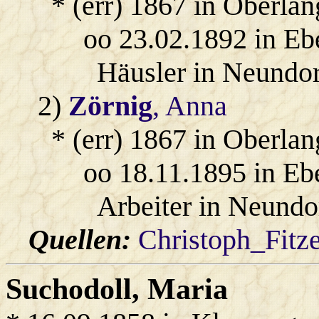
* (err) 1867 in Oberla
oo 23.02.1892 in Eb
Häusler in Neundor
2)
Zörnig
, Anna
* (err) 1867 in Oberla
oo 18.11.1895 in Eb
Arbeiter in Neundo
Quellen:
Christoph_Fitz
Suchodoll
, Maria