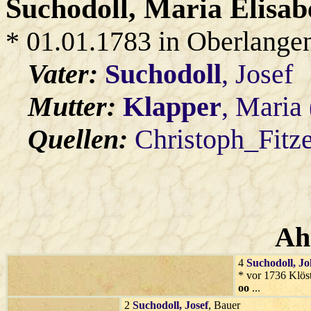
Suchodoll
, Maria Elisab
* 01.01.1783 in Oberlange
Vater:
Suchodoll
, Josef
Mutter:
Klapper
, Maria
Quellen:
Christoph_Fitz
Ah
4
Suchodoll
, J
* vor 1736 Klöst
oo
...
2
Suchodoll
, Josef
, Bauer