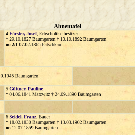
Ahnentafel
4
Förster
, Josef
, Erbscholtiseibesitzer
* 29.10.1827 Baumgarten † 13.10.1892 Baumgarten
oo 2/1
07.02.1865 Patschkau
10.1945 Baumgarten
5
Güttner
, Pauline
* 04.06.1841 Matzwitz † 24.09.1890 Baumgarten
6
Seidel
, Franz
, Bauer
* 18.02.1830 Baumgarten † 13.03.1902 Baumgarten
oo
12.07.1859 Baumgarten