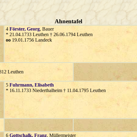
Ahnentafel
4
Förster
, Georg
, Bauer
* 21.04.1733 Leuthen † 26.06.1794 Leuthen
oo
19.01.1756 Landeck
1812 Leuthen
5
Fuhrmann
, Elisabeth
* 16.11.1733 Niederthalheim † 11.04.1795 Leuthen
6
Gottschalk
, Franz
, Müllermeister