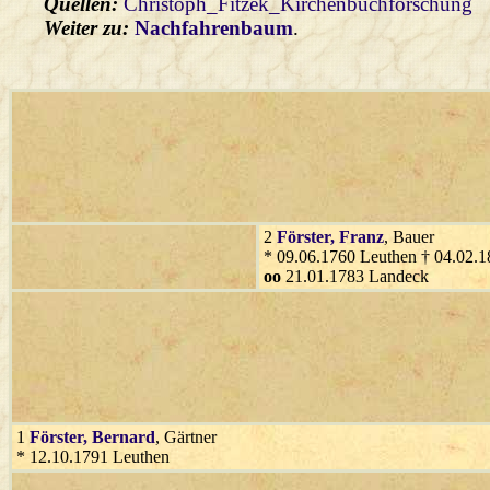
Quellen:
Christoph_Fitzek_Kirchenbuchforschung
Weiter zu:
Nachfahrenbaum
.
2
Förster
, Franz
, Bauer
* 09.06.1760 Leuthen † 04.02.
oo
21.01.1783 Landeck
1
Förster
, Bernard
, Gärtner
* 12.10.1791 Leuthen