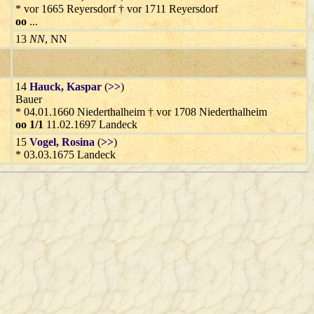
* vor 1665 Reyersdorf † vor 1711 Reyersdorf
oo
...
13
NN
, NN
14
Hauck
, Kaspar
(
>>
)
Bauer
* 04.01.1660 Niederthalheim † vor 1708 Niederthalheim
oo 1/1
11.02.1697 Landeck
15
Vogel
, Rosina
(
>>
)
* 03.03.1675 Landeck