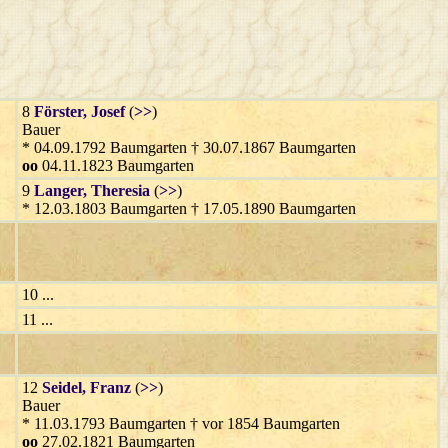
8
Förster
, Josef
(
>>
)
Bauer
* 04.09.1792 Baumgarten † 30.07.1867 Baumgarten
oo
04.11.1823 Baumgarten
9
Langer
, Theresia
(
>>
)
* 12.03.1803 Baumgarten † 17.05.1890 Baumgarten
10 ...
11 ...
12
Seidel
, Franz
(
>>
)
Bauer
* 11.03.1793 Baumgarten † vor 1854 Baumgarten
oo
27.02.1821 Baumgarten