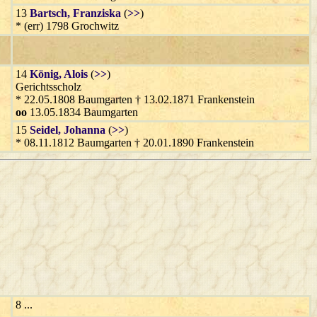
13
Bartsch
, Franziska
(
>>
)
* (err) 1798 Grochwitz
14
König
, Alois
(
>>
)
Gerichtsscholz
* 22.05.1808 Baumgarten † 13.02.1871 Frankenstein
oo
13.05.1834 Baumgarten
15
Seidel
, Johanna
(
>>
)
* 08.11.1812 Baumgarten † 20.01.1890 Frankenstein
8 ...