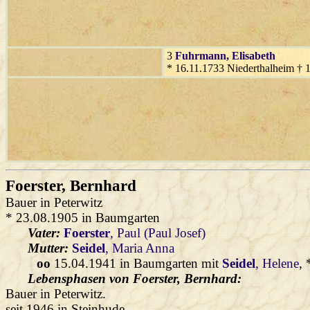
3
Fuhrmann
, Elisabeth
* 16.11.1733 Niederthalheim † 
Foerster
, Bernhard
Bauer in Peterwitz
* 23.08.1905 in Baumgarten
Vater:
Foerster
, Paul (Paul Josef)
Mutter:
Seidel
, Maria Anna
oo
15.04.1941 in Baumgarten mit
Seidel
, Helene
,
Lebensphasen von Foerster, Bernhard:
Bauer in Peterwitz.
seit 1946 in Steinhude.