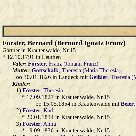
Förster
, Bernard (Bernard Ignatz Franz)
Gärtner in Krautenwalde, Nr.15
* 12.10.1791 in Leuthen
Vater:
Förster
, Franz (Johann Franz)
Mutter:
Gottschalk
, Theresia (Maria Theresia)
oo
30.01.1826 in Landeck mit
Geißler
, Theresia (
Kinder:
1)
Förster
, Theresia
* 17.09.1827 in Krautenwalde, Nr.15
oo 15.05.1854 in Krautenwalde mit
Beier
2)
Förster
, Karl
* 20.01.1834 in Krautenwalde, Nr.15
3)
Förster
, Anna
* 19.09.1836 in Krautenwalde, Nr.15