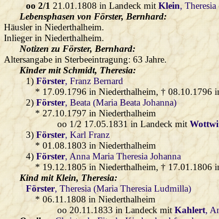
oo 2/1
21.01.1808 in Landeck mit
Klein
, Theresia
Lebensphasen von Förster, Bernhard:
Häusler in Niederthalheim.
Inlieger in Niederthalheim.
Notizen zu Förster, Bernhard:
Altersangabe in Sterbeeintragung: 63 Jahre.
Kinder mit
Schmidt
, Theresia:
1)
Förster
, Franz Bernard
* 17.09.1796 in Niederthalheim, † 08.10.1796 i
2)
Förster
, Beata (Maria Beata Johanna)
* 27.10.1797 in Niederthalheim
oo 1/2 17.05.1831 in Landeck mit
Wottwi
3)
Förster
, Karl Franz
* 01.08.1803 in Niederthalheim
4)
Förster
, Anna Maria Theresia Johanna
* 19.12.1805 in Niederthalheim, † 17.01.1806 i
Kind mit
Klein
, Theresia:
Förster
, Theresia (Maria Theresia Ludmilla)
* 06.11.1808 in Niederthalheim
oo 20.11.1833 in Landeck mit
Kahlert
, A