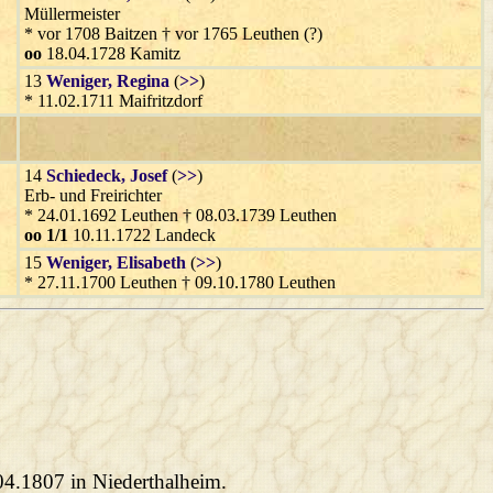
Müllermeister
* vor 1708 Baitzen † vor 1765 Leuthen (?)
oo
18.04.1728 Kamitz
13
Weniger
, Regina
(
>>
)
* 11.02.1711 Maifritzdorf
14
Schiedeck
, Josef
(
>>
)
Erb- und Freirichter
* 24.01.1692 Leuthen † 08.03.1739 Leuthen
oo 1/1
10.11.1722 Landeck
15
Weniger
, Elisabeth
(
>>
)
* 27.11.1700 Leuthen † 09.10.1780 Leuthen
.04.1807 in Niederthalheim.