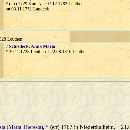
* (err) 1729 Kamitz † 07.12.1782 Leuthen
oo
03.11.1751 Landeck
1828 Leuthen
7
Schiedeck
, Anna Maria
* 30.11.1728 Leuthen † 22.08.1816 Leuthen
sia (Maria Theresia)
, * (err) 1767 in Niederthalheim, † 21