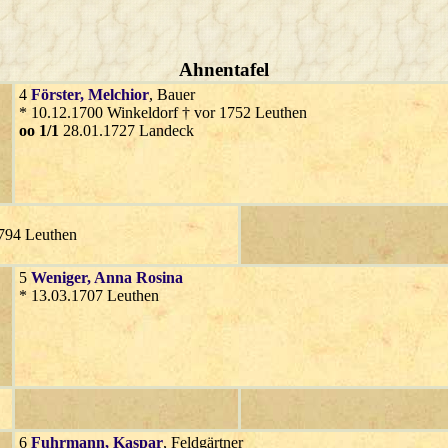
Ahnentafel
4
Förster
, Melchior
, Bauer
* 10.12.1700 Winkeldorf † vor 1752 Leuthen
oo 1/1
28.01.1727 Landeck
1794 Leuthen
5
Weniger
, Anna Rosina
* 13.03.1707 Leuthen
6
Fuhrmann
, Kaspar
, Feldgärtner