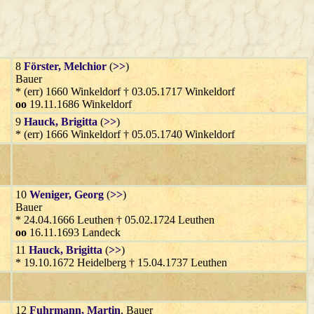
8
Förster
, Melchior
(
>>
)
Bauer
* (err) 1660 Winkeldorf † 03.05.1717 Winkeldorf
oo
19.11.1686 Winkeldorf
9
Hauck
, Brigitta
(
>>
)
* (err) 1666 Winkeldorf † 05.05.1740 Winkeldorf
10
Weniger
, Georg
(
>>
)
Bauer
* 24.04.1666 Leuthen † 05.02.1724 Leuthen
oo
16.11.1693 Landeck
11
Hauck
, Brigitta
(
>>
)
* 19.10.1672 Heidelberg † 15.04.1737 Leuthen
12
Fuhrmann
, Martin
, Bauer