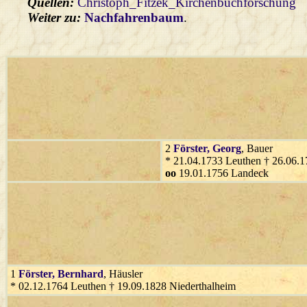
Quellen:
Christoph_Fitzek_Kirchenbuchforschung
Weiter zu:
Nachfahrenbaum
.
2
Förster
, Georg
, Bauer
* 21.04.1733 Leuthen † 26.06.
oo
19.01.1756 Landeck
1
Förster
, Bernhard
, Häusler
* 02.12.1764 Leuthen † 19.09.1828 Niederthalheim