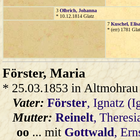
3
Olbrich
, Johanna
* 10.12.1814 Glatz
7
Kuschel
, Elis
* (err) 1781 Gla
Förster
, Maria
* 25.03.1853 in Altmohrau
Vater:
Förster
, Ignatz (
Mutter:
Reinelt
, Theresi
oo
... mit
Gottwald
, Ern