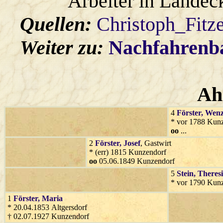
Arbeiter in Landec
Quellen:
Christoph_Fitz
Weiter zu:
Nachfahren
Ah
4
Förster
, Wenz
* vor 1788 Kun
oo
...
2
Förster
, Josef
, Gastwirt
* (err) 1815 Kunzendorf
oo
05.06.1849 Kunzendorf
5
Stein
, Theres
* vor 1790 Kun
1
Förster
, Maria
* 20.04.1853 Altgersdorf
† 02.07.1927 Kunzendorf