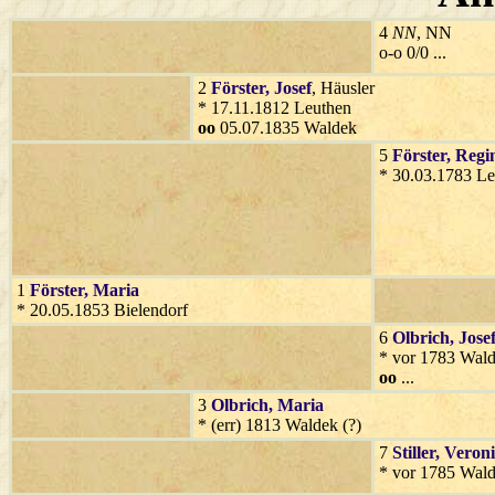
4
NN
, NN
o-o 0/0 ...
2
Förster
, Josef
, Häusler
* 17.11.1812 Leuthen
oo
05.07.1835 Waldek
5
Förster
, Regi
* 30.03.1783 Le
1
Förster
, Maria
* 20.05.1853 Bielendorf
6
Olbrich
, Jose
* vor 1783 Wald
oo
...
3
Olbrich
, Maria
* (err) 1813 Waldek (?)
7
Stiller
, Veron
* vor 1785 Wald