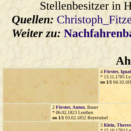
Stellenbesitzer in 
Quellen:
Christoph_Fitz
Weiter zu:
Nachfahren
Ah
4
Förster
, Igna
* 13.11.1785 Le
oo 1/1
04.10.18
2
Förster
, Anton
, Bauer
* 06.02.1823 Leuthen
oo 1/1
03.02.1852 Reyersdorf
5
Klein
, Theres
* 15.10.1783 Le