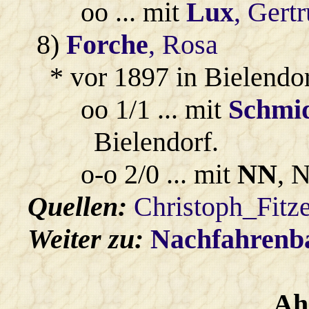
oo ... mit
Lux
, Gert
8)
Forche
, Rosa
* vor 1897 in Bielendor
oo 1/1 ... mit
Schmi
Bielendorf.
o-o 2/0 ... mit
NN
, 
Quellen:
Christoph_Fitz
Weiter zu:
Nachfahren
Ah