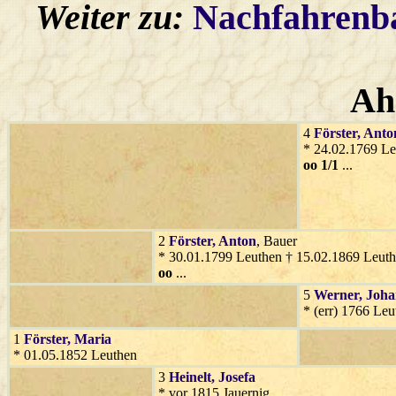
Weiter zu:
Nachfahren
Ah
4
Förster
, Anto
* 24.02.1769 Le
oo 1/1
...
2
Förster
, Anton
, Bauer
* 30.01.1799 Leuthen † 15.02.1869 Leut
oo
...
5
Werner
, Joh
* (err) 1766 Le
1
Förster
, Maria
* 01.05.1852 Leuthen
3
Heinelt
, Josefa
* vor 1815 Jauernig