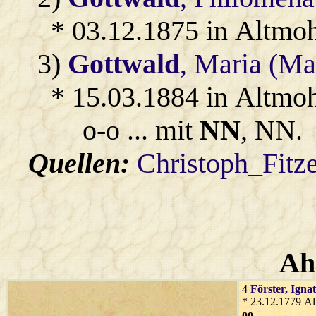
* 03.12.1875 in Altmo
3)
Gottwald
, Maria (Ma
* 15.03.1884 in Altmo
o-o ... mit
NN
, NN.
Quellen:
Christoph_Fitz
Ah
4
Förster
, Igna
* 23.12.1779 A
oo
...