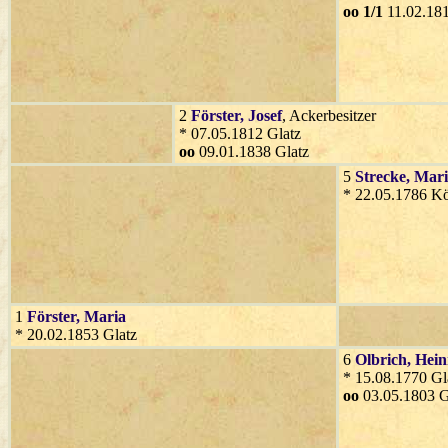
oo 1/1
11.02.181
2
Förster
, Josef
, Ackerbesitzer
* 07.05.1812 Glatz
oo
09.01.1838 Glatz
5
Strecke
, Mar
* 22.05.1786 Kö
1
Förster
, Maria
* 20.02.1853 Glatz
6
Olbrich
, Hein
* 15.08.1770 Gl
oo
03.05.1803 G