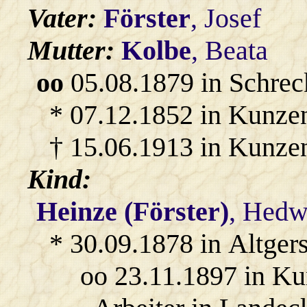
Vater:
Förster
, Josef
Mutter:
Kolbe
, Beata
oo
05.08.1879 in Schrec
* 07.12.1852 in Kunze
† 15.06.1913 in Kunze
Kind:
Heinze (Förster)
, Hedw
* 30.09.1878 in Altger
oo 23.11.1897 in K