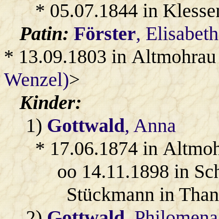
* 05.07.1844 in Klesse
Patin:
Förster
, Elisabet
* 13.09.1803 in Altmohrau
Wenzel)
>
Kinder:
1)
Gottwald
, Anna
* 17.06.1874 in Altmo
oo 14.11.1898 in Sc
Stückmann in Than
2)
Gottwald
, Philomena