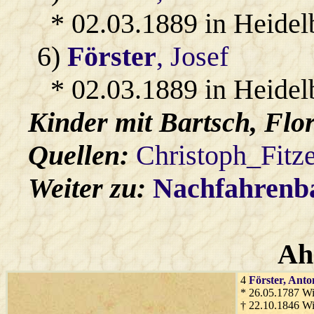
* 02.03.1889 in Heidel
6)
Förster
, Josef
* 02.03.1889 in Heidel
Kinder mit
Bartsch
, Flo
Quellen:
Christoph_Fitz
Weiter zu:
Nachfahren
Ah
4
Förster
, Anto
* 26.05.1787 Wi
† 22.10.1846 Wi