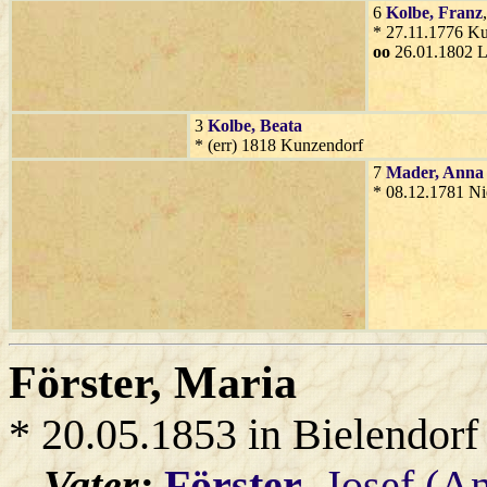
6
Kolbe
, Franz
* 27.11.1776 K
oo
26.01.1802 
3
Kolbe
, Beata
* (err) 1818 Kunzendorf
7
Mader
, Anna
* 08.12.1781 Ni
Förster
, Maria
* 20.05.1853 in Bielendorf
Vater:
Förster
, Josef (A