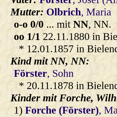
Mutter:
Olbrich
, Maria
o-o 0/0
... mit
NN
, NN.
oo 1/1
22.11.1880 in Bi
* 12.01.1857 in Bielen
Kind mit
NN
, NN:
Förster
, Sohn
* 20.11.1878 in Bielend
Kinder mit
Forche
, Wil
1)
Forche (Förster)
, Ma