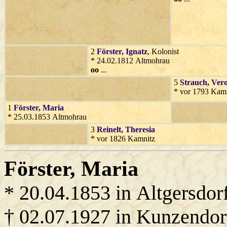
2
Förster
, Ignatz
, Kolonist
* 24.02.1812 Altmohrau
oo
...
5
Strauch
, Ver
* vor 1793 Kamn
1
Förster
, Maria
* 25.03.1853 Altmohrau
3
Reinelt
, Theresia
* vor 1826 Kamnitz
Förster
, Maria
* 20.04.1853 in Altgersdor
† 02.07.1927 in Kunzendor