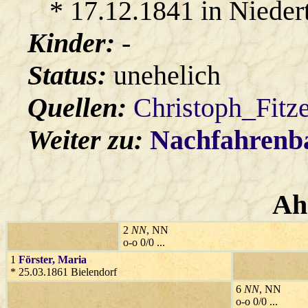
* 17.12.1841 in Nieder
Kinder:
-
Status:
unehelich
Quellen:
Christoph_Fitz
Weiter zu:
Nachfahren
Ah
2
NN
, NN
o-o 0/0 ...
1
Förster
, Maria
* 25.03.1861 Bielendorf
6
NN
, NN
o-o 0/0 ...