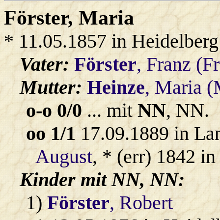
Förster
, Maria
* 11.05.1857 in Heidelberg
Vater:
Förster
, Franz (F
Mutter:
Heinze
, Maria (
o-o 0/0
... mit
NN
, NN.
oo 1/1
17.09.1889 in La
August
, * (err) 1842 i
Kinder mit
NN
, NN:
1)
Förster
, Robert