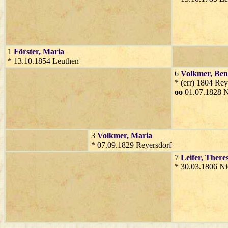
1
Förster
, Maria
* 13.10.1854 Leuthen
6
Volkmer
, Ben
* (err) 1804 Re
oo
01.07.1828 N
3
Volkmer
, Maria
* 07.09.1829 Reyersdorf
7
Leifer
, There
* 30.03.1806 Ni