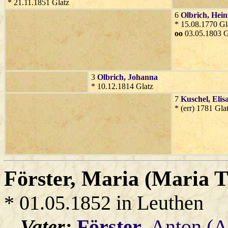
* 21.11.1851 Glatz
6
Olbrich
, Hein
* 15.08.1770 Gl
oo
03.05.1803 G
3
Olbrich
, Johanna
* 10.12.1814 Glatz
7
Kuschel
, Elis
* (err) 1781 Gla
Förster
, Maria (Maria T
* 01.05.1852 in Leuthen
Vater:
Förster
, Anton (A