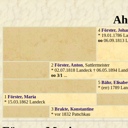
Ah
4
Förster
, Joh
* 19.01.1786 L
oo
06.09.1813 
2
Förster
, Anton
, Sattlermeister
* 02.07.1818 Landeck † 06.05.1894 Land
oo 3/1
...
5
Bähr
, Elisabe
* (err) 1789 La
1
Förster
, Maria
* 15.03.1862 Landeck
3
Brakte
, Konstantine
* vor 1832 Patschkau