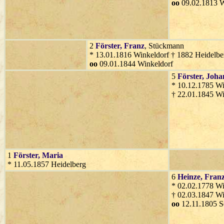
oo
09.02.1813 W
2
Förster
, Franz
, Stückmann
* 13.01.1816 Winkeldorf † 1882 Heidelbe
oo
09.01.1844 Winkeldorf
5
Förster
, Joh
* 10.12.1785 Wi
† 22.01.1845 Wi
1
Förster
, Maria
* 11.05.1857 Heidelberg
6
Heinze
, Fran
* 02.02.1778 Wi
† 02.03.1847 Wi
oo
12.11.1805 S