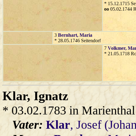
* 15.12.1715 Se
oo
05.02.1744 R
3
Bernhart
, Maria
* 28.05.1746 Seitendorf
7
Volkmer
, Ma
* 21.05.1718 Ro
Klar
, Ignatz
* 03.02.1783 in Marienthal
Vater:
Klar
, Josef (Joha