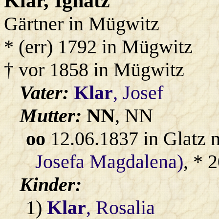
Klar
, Ignatz
Gärtner in Mügwitz
* (err) 1792 in Mügwitz
† vor 1858 in Mügwitz
Vater:
Klar
, Josef
Mutter:
NN
, NN
oo
12.06.1837 in Glatz 
Josefa Magdalena)
, * 
Kinder:
1)
Klar
, Rosalia