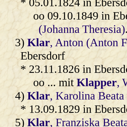
* 05.01.1824 in Ebersd
oo 09.10.1849 in Eb
(Johanna Theresia)
3)
Klar
, Anton (Anton F
Ebersdorf
* 23.11.1826 in Ebersd
oo ... mit
Klapper
, 
4)
Klar
, Karolina Beata
* 13.09.1829 in Ebersd
5)
Klar
, Franziska Beat