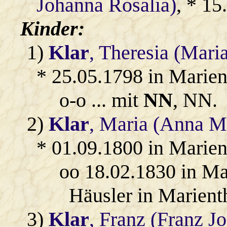
Johanna Rosalia)
, * 15
Kinder:
1)
Klar
, Theresia (Mari
* 25.05.1798 in Marien
o-o ... mit
NN
, NN.
2)
Klar
, Maria (Anna M
* 01.09.1800 in Marien
oo 18.02.1830 in Ma
Häusler in Marient
3)
Klar
, Franz (Franz Jo