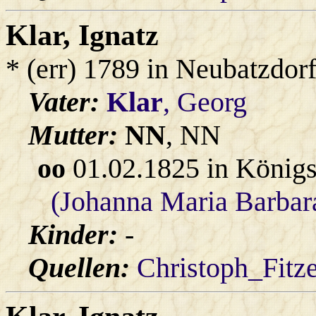
Klar
, Ignatz
* (err) 1789 in Neubatzdor
Vater:
Klar
, Georg
Mutter:
NN
, NN
oo
01.02.1825 in König
(Johanna Maria Barbar
Kinder:
-
Quellen:
Christoph_Fitz