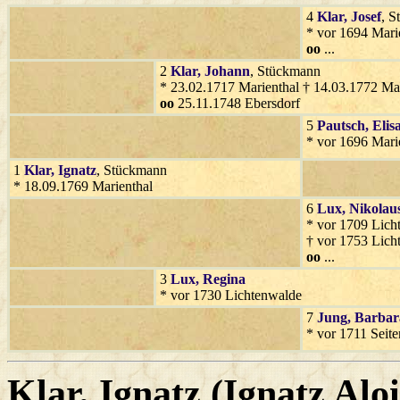
4
Klar
, Josef
, 
* vor 1694 Mari
oo
...
2
Klar
, Johann
, Stückmann
* 23.02.1717 Marienthal † 14.03.1772 Mar
oo
25.11.1748 Ebersdorf
5
Pautsch
, Elis
* vor 1696 Mari
1
Klar
, Ignatz
, Stückmann
* 18.09.1769 Marienthal
6
Lux
, Nikolau
* vor 1709 Lich
† vor 1753 Lich
oo
...
3
Lux
, Regina
* vor 1730 Lichtenwalde
7
Jung
, Barbar
* vor 1711 Seite
Klar
, Ignatz (Ignatz Alo