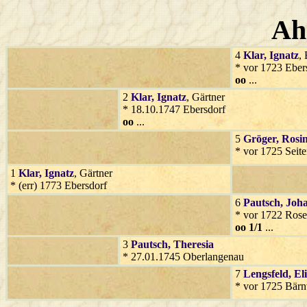
Ah
4
Klar
, Ignatz
,
* vor 1723 Eber
oo
...
2
Klar
, Ignatz
, Gärtner
* 18.10.1747 Ebersdorf
oo
...
5
Gröger
, Rosi
* vor 1725 Seit
1
Klar
, Ignatz
, Gärtner
* (err) 1773 Ebersdorf
6
Pautsch
, Joh
* vor 1722 Rose
oo 1/1
...
3
Pautsch
, Theresia
* 27.01.1745 Oberlangenau
7
Lengsfeld
, El
* vor 1725 Bärn