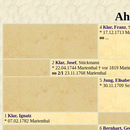
Ah
4
Klar
, Franz
,
* 17.12.1713 Ma
oo
...
2
Klar
, Josef
, Stückmann
* 22.04.1744 Marienthal † vor 1819 Marie
oo 2/1
23.11.1768 Marienthal
5
Jung
, Elisabe
* 30.11.1709 Se
1
Klar
, Ignatz
* 07.02.1782 Marienthal
6
Bernhart
, Ge