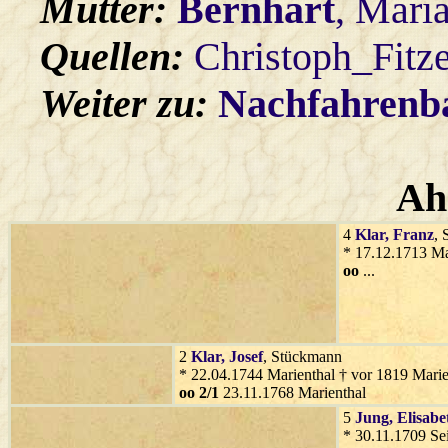
Mutter:
Bernhart
, Mari
Quellen:
Christoph_Fitz
Weiter zu:
Nachfahren
Ah
4
Klar
, Franz
,
* 17.12.1713 Ma
oo
...
2
Klar
, Josef
, Stückmann
* 22.04.1744 Marienthal † vor 1819 Marie
oo 2/1
23.11.1768 Marienthal
5
Jung
, Elisabe
* 30.11.1709 Se