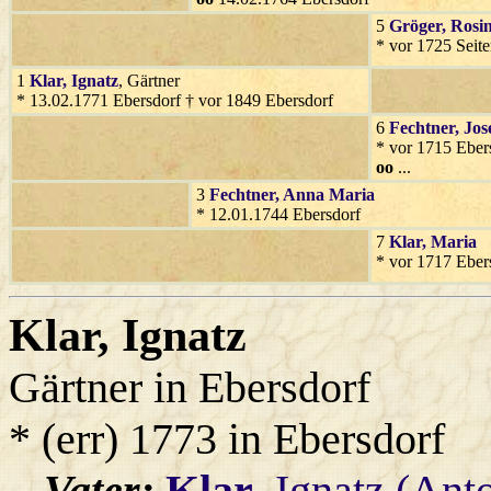
5
Gröger
, Rosi
* vor 1725 Seit
1
Klar
, Ignatz
, Gärtner
* 13.02.1771 Ebersdorf † vor 1849 Ebersdorf
6
Fechtner
, Jos
* vor 1715 Eber
oo
...
3
Fechtner
, Anna Maria
* 12.01.1744 Ebersdorf
7
Klar
, Maria
* vor 1717 Eber
Klar
, Ignatz
Gärtner in Ebersdorf
* (err) 1773 in Ebersdorf
Vater:
Klar
, Ignatz (Ant