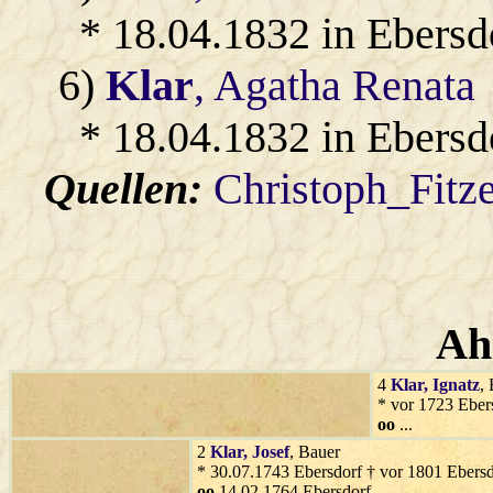
* 18.04.1832 in Ebersd
6)
Klar
, Agatha Renata
* 18.04.1832 in Ebersd
Quellen:
Christoph_Fitz
Ah
4
Klar
, Ignatz
,
* vor 1723 Eber
oo
...
2
Klar
, Josef
, Bauer
* 30.07.1743 Ebersdorf † vor 1801 Ebersd
oo
14.02.1764 Ebersdorf