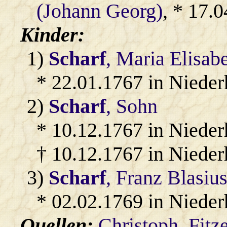
(Johann Georg)
, * 17.
Kinder:
1)
Scharf
, Maria Elisab
* 22.01.1767 in Niede
2)
Scharf
, Sohn
* 10.12.1767 in Nieder
† 10.12.1767 in Niede
3)
Scharf
, Franz Blasiu
* 02.02.1769 in Niede
Quellen:
Christoph_Fitz