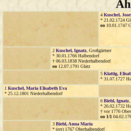
Ah
4
Kuschel
, Jose
* 21.02.1724 Gl
oo
10.01.1747 G
2
Kuschel
, Ignatz
, Großgärtner
* 30.01.1766 Halbendorf
† 06.03.1838 Niederhalbendorf
oo
12.07.1791 Glatz
5
Klattig
, Elisa
* 31.07.1727 Ha
1
Kuschel
, Maria Elisabeth Eva
* 25.12.1801 Niederhalbendorf
6
Biehl
, Ignatz
,
* 26.02.1732 Ha
† vor 1776 Ober
oo 1/1
04.02.176
3
Biehl
, Anna Maria
* (err) 1767 Oberhalbendorf