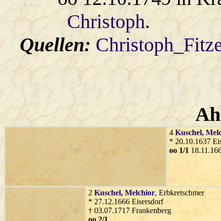
Christoph
.
Quellen:
Christoph_Fitz
Ah
4
Kuschel
, Mel
* 20.10.1637 Eis
oo 1/1
18.11.166
2
Kuschel
, Melchior
, Erbkretschmer
* 27.12.1666 Eisersdorf
† 03.07.1717 Frankenberg
oo 2/1
...