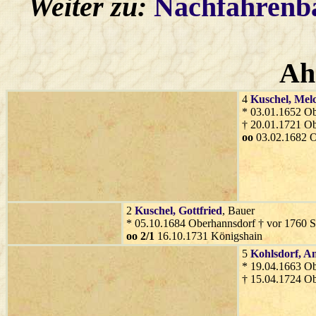
Weiter zu:
Nachfahren
Ah
4
Kuschel
, Mel
* 03.01.1652 O
† 20.01.1721 O
oo
03.02.1682 O
2
Kuschel
, Gottfried
, Bauer
* 05.10.1684 Oberhannsdorf † vor 1760 S
oo 2/1
16.10.1731 Königshain
5
Kohlsdorf
, A
* 19.04.1663 O
† 15.04.1724 O