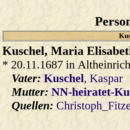
Person
Kus
Kuschel
, Maria Elisabe
* 20.11.1687 in Altheinric
Vater:
Kuschel
, Kaspar
Mutter:
NN-heiratet-Ku
Quellen:
Christoph_Fitz