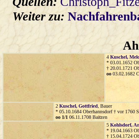
Quellen:
Christoph_Fitz
Weiter zu:
Nachfahren
Ah
4
Kuschel
, Mel
* 03.01.1652 O
† 20.01.1721 O
oo
03.02.1682 O
2
Kuschel
, Gottfried
, Bauer
* 05.10.1684 Oberhannsdorf † vor 1760 S
oo 1/1
06.11.1708 Baitzen
5
Kohlsdorf
, A
* 19.04.1663 O
† 15.04.1724 O