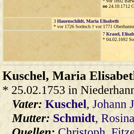
* vor 1692 Bärw
oo
24.10.1712 G
3
Hauenschildt
, Maria Elisabeth
* vor 1726 Soritsch † vor 1771 Oberhann
7
Krasel
, Elisa
* 04.02.1692 So
Kuschel
, Maria Elisabe
* 25.02.1753 in Niederhan
Vater:
Kuschel
, Johann 
Mutter:
Schmidt
, Rosin
Quellen:
Christoph_Fitz