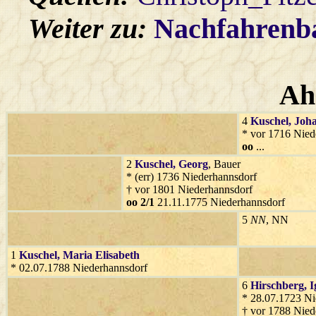
Weiter zu:
Nachfahren
Ah
4
Kuschel
, Joh
* vor 1716 Nied
oo
...
2
Kuschel
, Georg
, Bauer
* (err) 1736 Niederhannsdorf
† vor 1801 Niederhannsdorf
oo 2/1
21.11.1775 Niederhannsdorf
5
NN
, NN
1
Kuschel
, Maria Elisabeth
* 02.07.1788 Niederhannsdorf
6
Hirschberg
, 
* 28.07.1723 Ni
† vor 1788 Nied