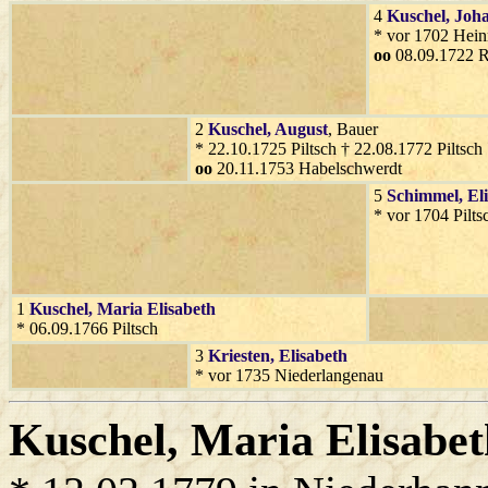
4
Kuschel
, Joh
* vor 1702 Hein
oo
08.09.1722 R
2
Kuschel
, August
, Bauer
* 22.10.1725 Piltsch † 22.08.1772 Piltsch
oo
20.11.1753 Habelschwerdt
5
Schimmel
, El
* vor 1704 Pilts
1
Kuschel
, Maria Elisabeth
* 06.09.1766 Piltsch
3
Kriesten
, Elisabeth
* vor 1735 Niederlangenau
Kuschel
, Maria Elisabe