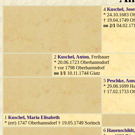
4
Kuschel
, Jose
* 24.10.1683 O
† 19.04.1749 O
oo 2/1
04.02.17
2
Kuschel
, Anton
, Freibauer
* 20.06.1723 Oberhannsdorf
† vor 1798 Oberhannsdorf
oo 1/1
10.11.1744 Glatz
5
Peschke
, Ann
* 29.08.1699 H
† 17.02.1733 O
1
Kuschel
, Maria Elisabeth
* (err) 1747 Oberhannsdorf † 19.05.1749 Soritsch
6
Hauenschildt