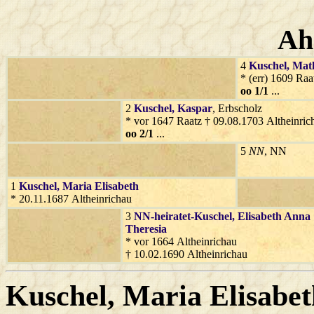
Ah
4
Kuschel
, Mat
* (err) 1609 Ra
oo 1/1
...
2
Kuschel
, Kaspar
, Erbscholz
* vor 1647 Raatz † 09.08.1703 Altheinric
oo 2/1
...
5
NN
, NN
1
Kuschel
, Maria Elisabeth
* 20.11.1687 Altheinrichau
3
NN-heiratet-Kuschel
, Elisabeth Anna
Theresia
* vor 1664 Altheinrichau
† 10.02.1690 Altheinrichau
Kuschel
, Maria Elisabe