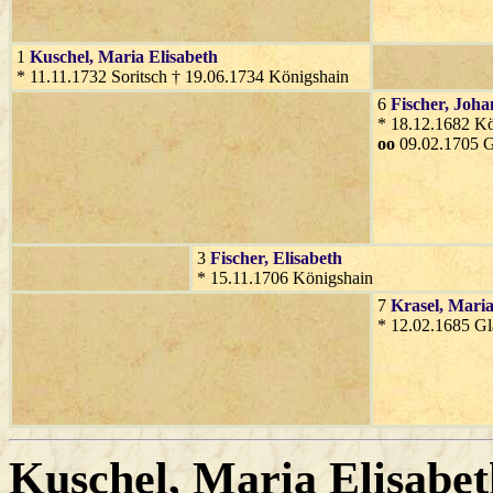
1
Kuschel
, Maria Elisabeth
* 11.11.1732 Soritsch † 19.06.1734 Königshain
6
Fischer
, Joh
* 18.12.1682 Kö
oo
09.02.1705 G
3
Fischer
, Elisabeth
* 15.11.1706 Königshain
7
Krasel
, Mari
* 12.02.1685 Gl
Kuschel
, Maria Elisabe