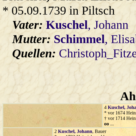
* 05.09.1739 in Piltsch
Vater:
Kuschel
, Johann
Mutter:
Schimmel
, Elis
Quellen:
Christoph_Fitz
Ah
4
Kuschel
, Joh
* vor 1674 Hein
† vor 1714 Hein
oo
...
2
Kuschel
, Johann
, Bauer