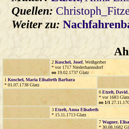
Quellen:
Christoph_Fitz
Weiter zu:
Nachfahren
Ah
2
Kuschel
, Josef
, Weißgerber
* vor 1717 Niederhannsdorf
oo
19.02.1737 Glatz
1
Kuschel
, Maria Elisabeth Barbara
* 01.07.1738 Glatz
6
Etzelt
, David
* vor 1683 Glat
oo 1/1
27.11.170
3
Etzelt
, Anna Elisabeth
* 15.11.1713 Glatz
7
Wagner
, Elis
* 30.08.1682 Gl