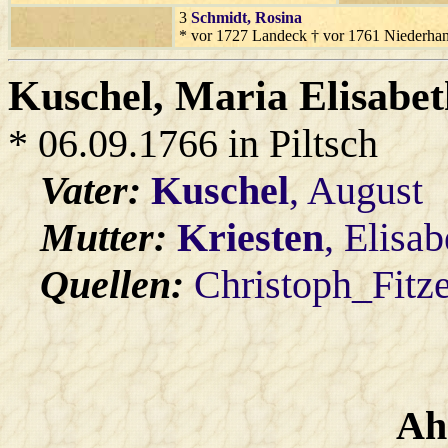
3
Schmidt
, Rosina
* vor 1727 Landeck † vor 1761 Niederha
Kuschel
, Maria Elisabe
* 06.09.1766 in Piltsch
Vater:
Kuschel
, August
Mutter:
Kriesten
, Elisa
Quellen:
Christoph_Fitz
Ah