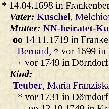
* 14.04.1698 in Frankenbe
Vater:
Kuschel
, Melchio
Mutter:
NN-heiratet-Ku
oo
14.11.1719 in Franke
Bernard
, * vor 1699 in
† vor 1749 in Dörndorf
Kind:
Teuber
, Maria Franzisk
* vor 1731 in Dörndorf
oo 12.10.1749 in K