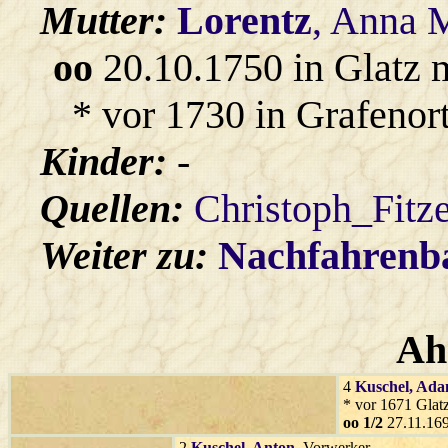
Mutter:
Lorentz
, Anna 
oo
20.10.1750 in Glatz 
* vor 1730 in Grafenort
Kinder:
-
Quellen:
Christoph_Fitz
Weiter zu:
Nachfahren
Ah
4
Kuschel
, Ad
* vor 1671 Glat
oo 1/2
27.11.169
2
Kuschel
, Anton
, Vorwerker