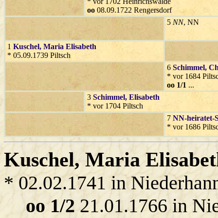
* vor 1702 Heinrichswalde
oo
08.09.1722 Rengersdorf
5
NN
, NN
1
Kuschel
, Maria Elisabeth
* 05.09.1739 Piltsch
6
Schimmel
, C
* vor 1684 Pilts
oo 1/1
...
3
Schimmel
, Elisabeth
* vor 1704 Piltsch
7
NN-heiratet-
* vor 1686 Pilts
Kuschel
, Maria Elisabe
* 02.02.1741 in Niederhan
oo 1/2
21.01.1766 in Ni