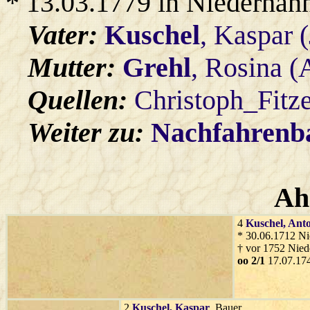
* 13.03.1779 in Niederhan
Vater:
Kuschel
, Kaspar 
Mutter:
Grehl
, Rosina 
Quellen:
Christoph_Fitz
Weiter zu:
Nachfahren
Ah
4
Kuschel
, Ant
* 30.06.1712 Ni
† vor 1752 Nied
oo 2/1
17.07.174
2
Kuschel
, Kaspar
, Bauer