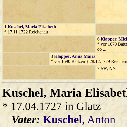
1
Kuschel
, Maria Elisabeth
* 17.11.1722 Reichenau
6
Klapper
, Mic
* vor 1670 Bait
oo
...
3
Klapper
, Anna Maria
* vor 1690 Baitzen † 28.12.1729 Reichen
7
NN
, NN
Kuschel
, Maria Elisabe
* 17.04.1727 in Glatz
Vater:
Kuschel
, Anton