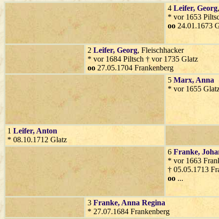
4
Leifer
, Georg
* vor 1653 Pilts
oo
24.01.1673 G
2
Leifer
, Georg
, Fleischhacker
* vor 1684 Piltsch † vor 1735 Glatz
oo
27.05.1704 Frankenberg
5
Marx
, Anna
* vor 1655 Glat
1
Leifer
, Anton
* 08.10.1712 Glatz
6
Franke
, Joh
* vor 1663 Fran
† 05.05.1713 Fr
oo
...
3
Franke
, Anna Regina
* 27.07.1684 Frankenberg