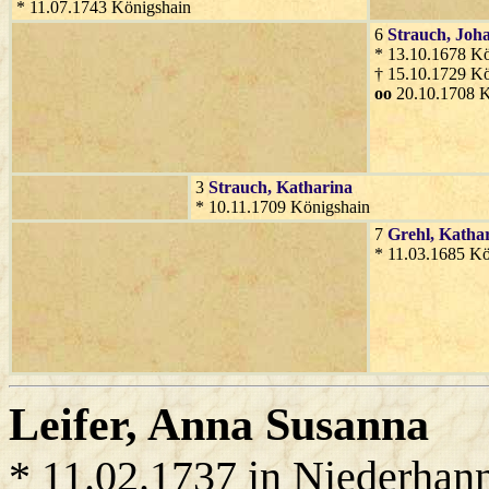
* 11.07.1743 Königshain
6
Strauch
, Joh
* 13.10.1678 Kö
† 15.10.1729 Kö
oo
20.10.1708 K
3
Strauch
, Katharina
* 10.11.1709 Königshain
7
Grehl
, Katha
* 11.03.1685 Kö
Leifer
, Anna Susanna
* 11.02.1737 in Niederhan