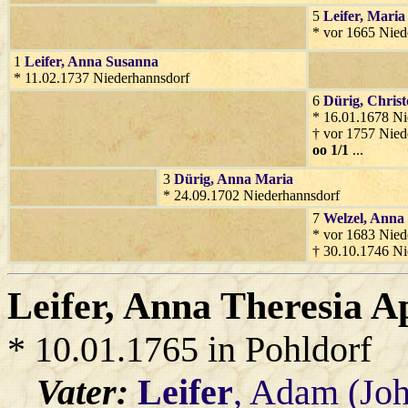
5
Leifer
, Maria
* vor 1665 Nied
1
Leifer
, Anna Susanna
* 11.02.1737 Niederhannsdorf
6
Dürig
, Chris
* 16.01.1678 Ni
† vor 1757 Nied
oo 1/1
...
3
Dürig
, Anna Maria
* 24.09.1702 Niederhannsdorf
7
Welzel
, Anna
* vor 1683 Nied
† 30.10.1746 Ni
Leifer
, Anna Theresia A
* 10.01.1765 in Pohldorf
Vater:
Leifer
, Adam (Jo