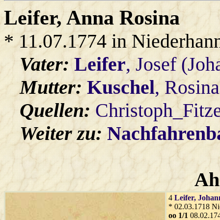
Leifer
, Anna Rosina
* 11.07.1774 in Niederhan
Vater:
Leifer
, Josef (Joh
Mutter:
Kuschel
, Rosin
Quellen:
Christoph_Fitz
Weiter zu:
Nachfahren
Ah
4
Leifer
, Johan
* 02.03.1718 Ni
oo 1/1
08.02.174