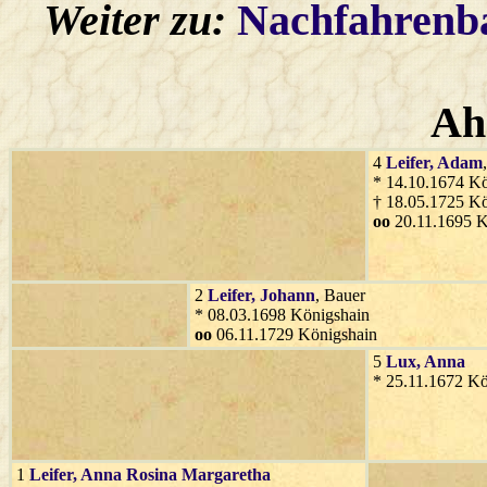
Weiter zu:
Nachfahren
Ah
4
Leifer
, Adam
* 14.10.1674 Kö
† 18.05.1725 Kö
oo
20.11.1695 K
2
Leifer
, Johann
, Bauer
* 08.03.1698 Königshain
oo
06.11.1729 Königshain
5
Lux
, Anna
* 25.11.1672 Kö
1
Leifer
, Anna Rosina Margaretha