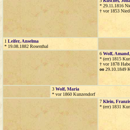
5
Kuschel
, Joh
* 29.11.1816 Ni
† vor 1853 Nied
1
Leifer
, Anselma
* 19.08.1882 Rosenthal
6
Wolf
, Amand
* (err) 1815 Ku
† vor 1878 Habe
oo
29.10.1849 
3
Wolf
, Maria
* vor 1860 Kunzendorf
7
Klein
, Franzi
* (err) 1831 Ku