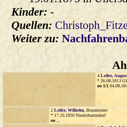
Kinder:
-
Quellen:
Christoph_Fitz
Weiter zu:
Nachfahren
Ah
4
Leifer
, Augus
* 26.08.1813 Gl
oo 1/1
04.08.184
2
Leifer
, Wilhelm
, Braumeister
* 17.10.1850 Niederhannsdorf
oo
...