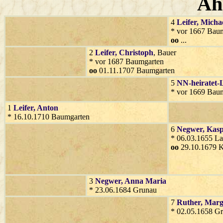
Ah
4
Leifer
, Micha
* vor 1667 Bau
oo
...
2
Leifer
, Christoph
, Bauer
* vor 1687 Baumgarten
oo
01.11.1707 Baumgarten
5
NN-heiratet-L
* vor 1669 Bau
1
Leifer
, Anton
* 16.10.1710 Baumgarten
6
Negwer
, Kas
* 06.03.1655 La
oo
29.10.1679 
3
Negwer
, Anna Maria
* 23.06.1684 Grunau
7
Ruther
, Marg
* 02.05.1658 G