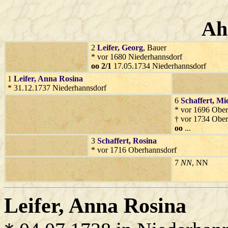
Ah
2
Leifer
, Georg
, Bauer
* vor 1680 Niederhannsdorf
oo 2/1
17.05.1734 Niederhannsdorf
1
Leifer
, Anna Rosina
* 31.12.1737 Niederhannsdorf
6
Schaffert
, Mi
* vor 1696 Ober
† vor 1734 Ober
oo
...
3
Schaffert
, Rosina
* vor 1716 Oberhannsdorf
7
NN
, NN
Leifer
, Anna Rosina