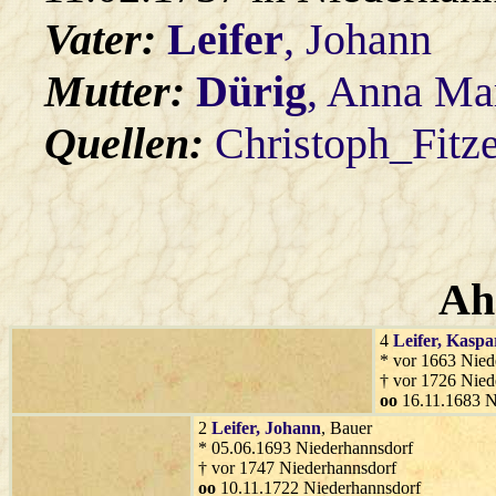
Vater:
Leifer
, Johann
Mutter:
Dürig
, Anna Ma
Quellen:
Christoph_Fitz
Ah
4
Leifer
, Kaspa
* vor 1663 Nied
† vor 1726 Nied
oo
16.11.1683 N
2
Leifer
, Johann
, Bauer
* 05.06.1693 Niederhannsdorf
† vor 1747 Niederhannsdorf
oo
10.11.1722 Niederhannsdorf