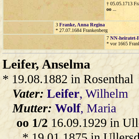
† 05.05.1713 Fr
oo
...
3
Franke
, Anna Regina
* 27.07.1684 Frankenberg
7
NN-heiratet-
* vor 1665 Fran
Leifer
, Anselma
* 19.08.1882 in Rosenthal
Vater:
Leifer
, Wilhelm
Mutter:
Wolf
, Maria
oo 1/2
16.09.1929 in Ull
* 19.01.1875 in Ullersd