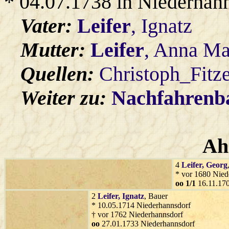
* 04.07.1738 in Niederhan
Vater:
Leifer
, Ignatz
Mutter:
Leifer
, Anna Ma
Quellen:
Christoph_Fitz
Weiter zu:
Nachfahren
Ah
4
Leifer
, Georg
* vor 1680 Nied
oo 1/1
16.11.170
2
Leifer
, Ignatz
, Bauer
* 10.05.1714 Niederhannsdorf
† vor 1762 Niederhannsdorf
oo
27.01.1733 Niederhannsdorf