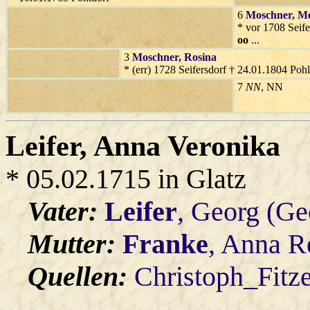
6
Moschner
, M
* vor 1708 Seife
oo
...
3
Moschner
, Rosina
* (err) 1728 Seifersdorf † 24.01.1804 Poh
7
NN
, NN
Leifer
, Anna Veronika
* 05.02.1715 in Glatz
Vater:
Leifer
, Georg (Ge
Mutter:
Franke
, Anna R
Quellen:
Christoph_Fitz