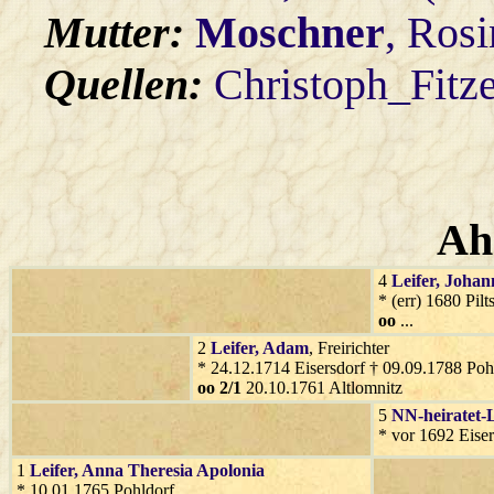
Mutter:
Moschner
, Ros
Quellen:
Christoph_Fitz
Ah
4
Leifer
, Johan
* (err) 1680 Pil
oo
...
2
Leifer
, Adam
, Freirichter
* 24.12.1714 Eisersdorf † 09.09.1788 Poh
oo 2/1
20.10.1761 Altlomnitz
5
NN-heiratet-L
* vor 1692 Eiser
1
Leifer
, Anna Theresia Apolonia
* 10.01.1765 Pohldorf