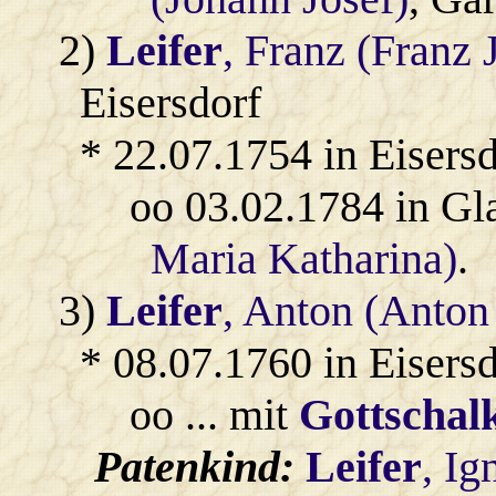
2)
Leifer
, Franz (Franz 
Eisersdorf
* 22.07.1754 in Eisers
oo 03.02.1784 in Gl
Maria Katharina)
.
3)
Leifer
, Anton (Anton
* 08.07.1760 in Eisersd
oo ... mit
Gottschal
Patenkind:
Leifer
, Ig