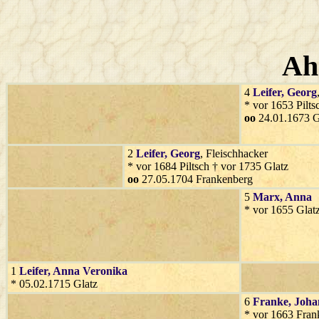
Ah
4
Leifer
, Georg
* vor 1653 Pilts
oo
24.01.1673 G
2
Leifer
, Georg
, Fleischhacker
* vor 1684 Piltsch † vor 1735 Glatz
oo
27.05.1704 Frankenberg
5
Marx
, Anna
* vor 1655 Glat
1
Leifer
, Anna Veronika
* 05.02.1715 Glatz
6
Franke
, Joh
* vor 1663 Fran