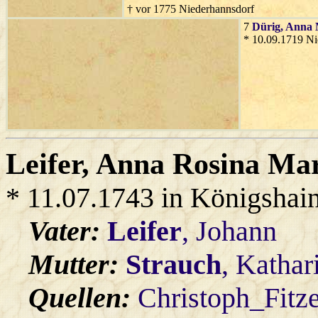
† vor 1775 Niederhannsdorf
7
Dürig
, Anna
* 10.09.1719 Ni
Leifer
, Anna Rosina Ma
* 11.07.1743 in Königshai
Vater:
Leifer
, Johann
Mutter:
Strauch
, Kathar
Quellen:
Christoph_Fitz